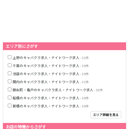
藤沢・鎌倉
相模原
四ツ谷駅
厚木
横浜
大和
溝の口
JR中央線(快速)
平塚
福富町・伊勢佐木町
新宿駅
立川駅
横須賀
上大岡・戸塚
吉祥寺駅
神田駅
新横浜
武蔵小杉
八王子駅
中野駅
エリア別にさがす
たまプラーザ・向ヶ丘遊園・鷺沼
元住吉・綱島
高円寺駅
荻窪駅
川崎中部
横浜東部
上野のキャバクラ求人・ナイトワーク求人
- 32件
阿佐ヶ谷駅
三鷹駅
川崎北部
茅ヶ崎
千葉のキャバクラ求人・ナイトワーク求人
国分寺駅
西荻窪駅
- 39件
桜木町
横浜西部
武蔵境駅
水道橋駅
池袋のキャバクラ求人・ナイトワーク求人
- 29件
小田原・湯河原
綾瀬・海老名・座間
武蔵小金井駅
東小金井駅
関内のキャバクラ求人・ナイトワーク求人
- 31件
東中野駅
飯田橋駅
埼玉県
錦糸町・亀戸のキャバクラ求人・ナイトワーク求人
- 30件
国立駅
豊田駅
船橋のキャバクラ求人・ナイトワーク求人
- 30件
大宮
志木
西国分寺駅
高尾駅
新橋のキャバクラ求人・ナイトワーク求人
南越谷
草加
- 30件
四ツ谷駅
川越
所沢
エリア詳細を見る
熊谷
川口
JR山手線
お店の特徴からさがす
浦和・北浦和
久喜