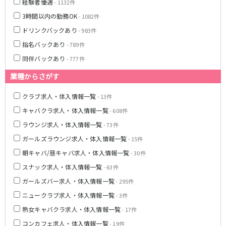
土浦
淡路町駅
水戸
四ツ谷駅
経験者優遇
- 1132件
つくば
四谷三丁目駅
取手
3時間以内の勤務OK
- 1082件
茨城県南
日立
ドリンクバックあり
- 983件
JR京浜東北線
神栖・鹿嶋
勝田
指名バックあり
- 789件
北茨城
新橋駅
関内駅
同伴バックあり
- 777件
上野駅
大宮駅
群馬県
業種からさがす
川崎駅
赤羽駅
高崎
前橋・伊勢崎
横浜駅
蒲田駅
クラブ求人・体入情報一覧
- 13件
館林
太田
秋葉原駅
神田駅
キャバクラ求人・体入情報一覧
- 608件
桐生
渋川
桜木町駅
御徒町駅
ラウンジ求人・体入情報一覧
- 73件
蕨駅
南浦和駅
ガールズラウンジ求人・体入情報一覧
- 15件
浦和駅
大船駅
朝キャバ/昼キャバ求人・体入情報一覧
0
- 30件
選択した内容で設定
該当求人
川口駅
件
日暮里駅
スナック求人・体入情報一覧
- 63件
品川駅
北浦和駅
ガールズバー求人・体入情報一覧
西川口駅
大井町駅
- 295件
大森駅
東十条駅
ニュークラブ求人・体入情報一覧
- 3件
鶴見駅
王子駅
熟女キャバクラ求人・体入情報一覧
- 17件
西日暮里駅
さいたま新都心駅
コンカフェ求人・体入情報一覧
- 19件