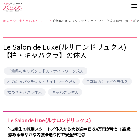
>
>
キャバクラ求人なら体入ルート
千葉県のキャバクラ求人・ナイトワーク求人情報一覧
柏の
東京都
東京メトロ日比谷線
Le Salon de Luxe(ルサロンドリュクス)
【柏・キャバクラ】の体入
上野
銀座駅
池袋
上野駅
錦糸町・亀戸
秋葉原駅
新橋
北千住駅
吉祥寺
恵比寿駅
町田
六本木駅
千葉県のキャバクラ求人・ナイトワーク求人
赤羽
中目黒駅
銀座
日比谷駅
柏のキャバクラ求人・ナイトワーク求人
千葉県のキャバクラ体入
立川
広尾駅
歌舞伎町
三ノ輪駅
柏のキャバクラ体入
キャバクラ体入
五反田
蒲田
都営大江戸線
ひばりヶ丘・久米川
神田
渋谷
北千住
上野御徒町駅
六本木駅
八王子
練馬
練馬駅
門前仲町駅
Le Salon de Luxe(ルサロンドリュクス)
六本木
品川・大井町・大森
東新宿駅
両国駅
＼2期生の採用スタート／体入から大歓迎⇒日収4万円が叶う！高級
秋葉原
中野
感ある華やかな内装◆送り付で安全帰宅◎
東中野駅
飯田橋駅
恵比寿
葛西