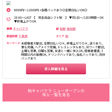
麻布十番駅
森下駅
赤坂
小岩・新小岩
勝どき駅
豊島園駅
8000円～12000円 +各種バックあり◎全額日払いOK◎
自由が丘・学芸大学
三軒茶屋・二子玉川
20:00～LAST 【 完全自由シフト制 】 ▼月1日～/1日3時間～OK
駒込・日暮里
成増・板橋
JR中央・総武線
▼終電上がりOK
荻窪・阿佐ヶ谷
浅草・浅草橋・両国
キャバクラ
柏駅
南柏駅
業種
駅
千葉駅
錦糸町駅
下北沢・経堂
大塚・巣鴨
新宿駅
吉祥寺駅
千葉県
柏
都道府県
エリア
東陽町・門前仲町
府中
船橋駅
秋葉原駅
キーワード
未経験者大歓迎, 全額日払いＯＫ, 終電上がりＯＫ, 送りあり,
目黒・中目黒
拝島・小作
寮も完備, ヘアメイク完備, ドレスレンタルあり, Wワーク歓迎,
中野駅
本八幡駅
綾瀬・竹ノ塚・西新井
調布
土曜も営業, 日曜も営業, 友達と一緒に体入OK, 経験者優遇, 3
西船橋駅
津田沼駅
時間以内の勤務OK, ドリンクバックあり, 指名バックあり, 同伴
高円寺
国分寺
バックあり
亀戸駅
小岩駅
亀有・金町
新宿
高円寺駅
荻窪駅
明大前・烏山
四谷・神楽坂
求人詳細を見る
市川駅
阿佐ヶ谷駅
菊川・瑞江
高田馬場・大久保
三鷹駅
新小岩駅
守谷
大泉学園・石神井公園
平井駅
稲毛駅
西麻布
柏キャバクラ ニューオープンの
両国駅
西荻窪駅
体入一覧を見る
浅草橋駅
水道橋駅
神奈川県
東中野駅
飯田橋駅
関内
川崎
下総中山駅
幕張本郷駅