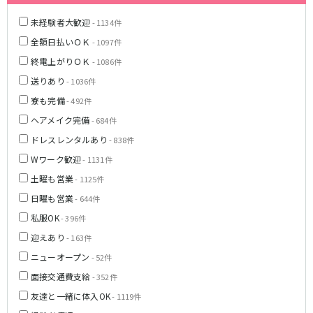
新橋駅
池袋駅
春日部
南浦和
未経験者大歓迎
- 1134件
上野駅
新宿駅
蕨
上尾
全額日払いＯＫ
- 1097件
秋葉原駅
神田駅
飯能・狭山
深谷
終電上がりＯＫ
五反田駅
- 1086件
恵比寿駅
坂戸・東松山
渋谷駅
御徒町駅
送りあり
- 1036件
品川駅
日暮里駅
千葉県
寮も完備
- 492件
駒込駅
大塚駅
ヘアメイク完備
- 684件
千葉
船橋
高田馬場駅
巣鴨駅
ドレスレンタルあり
- 838件
柏
市川・浦安
西日暮里駅
新大久保駅
Wワーク歓迎
- 1131件
市原・木更津・君津
松戸
目黒駅
有楽町駅
成田・四街道・香取
津田沼
土曜も営業
- 1125件
目白駅
原宿駅
八千代台・勝田台
東金・茂原・長生
日曜も営業
- 644件
東京メトロ丸ノ内線
私服OK
- 396件
栃木県
迎えあり
- 163件
池袋駅
銀座駅
宇都宮
小山
ニューオープン
- 52件
新宿駅
赤坂見附駅
面接交通費支給
- 352件
荻窪駅
新宿三丁目駅
茨城県
新高円寺駅
南阿佐ケ谷駅
友達と一緒に体入OK
- 1119件