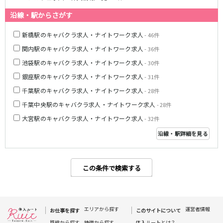
沿線・駅からさがす
都営浅草線
新橋駅のキャバクラ求人・ナイトワーク求人
新橋駅
五反田駅
- 46件
浅草駅
浅草橋駅
関内駅のキャバクラ求人・ナイトワーク求人
- 36件
池袋駅のキャバクラ求人・ナイトワーク求人
- 30件
東京メトロ銀座線
銀座駅のキャバクラ求人・ナイトワーク求人
- 31件
新橋駅
銀座駅
千葉駅のキャバクラ求人・ナイトワーク求人
- 28件
上野駅
上野広小路駅
千葉中央駅のキャバクラ求人・ナイトワーク求人
- 28件
神田駅
渋谷駅
大宮駅のキャバクラ求人・ナイトワーク求人
- 32件
赤坂見附駅
浅草駅
沿線・駅詳細を見る
田原町駅
末広町駅
表参道駅
外苑前駅
この条件で検索する
西武新宿線
西武新宿駅
本川越駅
所沢駅
東村山駅
エリアから探す
運営者情報
お仕事を探す
このサイトについて
久米川駅
新所沢駅
路線から探す
特徴から探す
体入ルートとは？