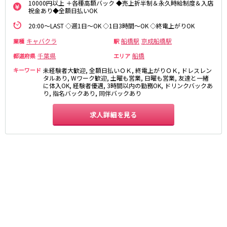
10000円以上 ＋各種高額バック ◆売上折半制＆永久時給制度＆入店
麻布十番駅
森下駅
祝金あり◆全額日払いOK
赤坂
小岩・新小岩
勝どき駅
豊島園駅
自由が丘・学芸大学
三軒茶屋・二子玉川
20:00～LAST ◇週1日～OK ◇1日3時間～OK ◇終電上がりOK
駒込・日暮里
成増・板橋
JR中央・総武線
キャバクラ
船橋駅
京成船橋駅
業種
駅
荻窪・阿佐ヶ谷
浅草・浅草橋・両国
千葉県
船橋
都道府県
エリア
千葉駅
錦糸町駅
下北沢・経堂
大塚・巣鴨
キーワード
未経験者大歓迎, 全額日払いＯＫ, 終電上がりＯＫ, ドレスレン
新宿駅
吉祥寺駅
東陽町・門前仲町
府中
タルあり, Wワーク歓迎, 土曜も営業, 日曜も営業, 友達と一緒
船橋駅
秋葉原駅
に体入OK, 経験者優遇, 3時間以内の勤務OK, ドリンクバックあ
目黒・中目黒
拝島・小作
り, 指名バックあり, 同伴バックあり
中野駅
本八幡駅
綾瀬・竹ノ塚・西新井
調布
西船橋駅
津田沼駅
高円寺
国分寺
求人詳細を見る
亀戸駅
小岩駅
亀有・金町
新宿
高円寺駅
荻窪駅
明大前・烏山
四谷・神楽坂
市川駅
阿佐ヶ谷駅
菊川・瑞江
高田馬場・大久保
三鷹駅
新小岩駅
守谷
大泉学園・石神井公園
平井駅
稲毛駅
西麻布
両国駅
西荻窪駅
浅草橋駅
水道橋駅
神奈川県
東中野駅
飯田橋駅
関内
川崎
下総中山駅
幕張本郷駅