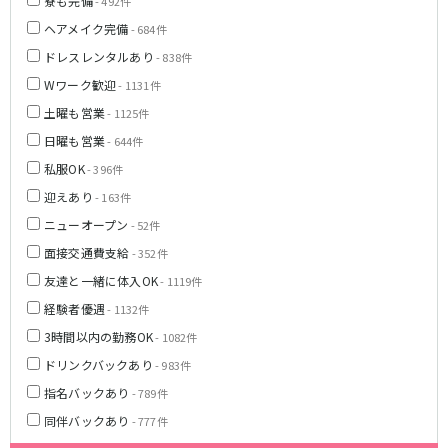
寮も完備
- 492件
新橋駅
池袋駅
春日部
南浦和
ヘアメイク完備
- 684件
上野駅
新宿駅
蕨
上尾
ドレスレンタルあり
- 838件
秋葉原駅
神田駅
飯能・狭山
深谷
Wワーク歓迎
- 1131件
五反田駅
恵比寿駅
坂戸・東松山
土曜も営業
渋谷駅
- 1125件
御徒町駅
品川駅
日暮里駅
日曜も営業
- 644件
千葉県
駒込駅
大塚駅
私服OK
- 396件
千葉
船橋
高田馬場駅
巣鴨駅
迎えあり
- 163件
柏
市川・浦安
西日暮里駅
新大久保駅
ニューオープン
- 52件
市原・木更津・君津
松戸
目黒駅
有楽町駅
面接交通費支給
- 352件
成田・四街道・香取
津田沼
目白駅
原宿駅
八千代台・勝田台
東金・茂原・長生
友達と一緒に体入OK
- 1119件
経験者優遇
- 1132件
東京メトロ丸ノ内線
栃木県
3時間以内の勤務OK
- 1082件
池袋駅
銀座駅
宇都宮
小山
ドリンクバックあり
- 983件
新宿駅
赤坂見附駅
指名バックあり
- 789件
荻窪駅
新宿三丁目駅
茨城県
同伴バックあり
- 777件
新高円寺駅
南阿佐ケ谷駅