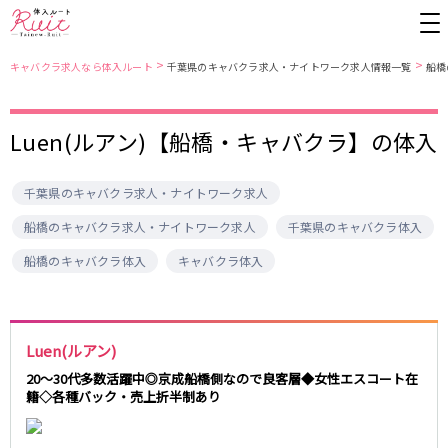
>
>
キャバクラ求人なら体入ルート
千葉県のキャバクラ求人・ナイトワーク求人情報一覧
船橋
Luen(ルアン)【船橋・キャバクラ】の体入
東京都
東京メトロ日比谷線
上野
銀座駅
池袋
上野駅
千葉県のキャバクラ求人・ナイトワーク求人
錦糸町・亀戸
秋葉原駅
新橋
北千住駅
吉祥寺
恵比寿駅
町田
六本木駅
船橋のキャバクラ求人・ナイトワーク求人
千葉県のキャバクラ体入
赤羽
中目黒駅
銀座
日比谷駅
船橋のキャバクラ体入
キャバクラ体入
立川
広尾駅
歌舞伎町
三ノ輪駅
五反田
蒲田
都営大江戸線
ひばりヶ丘・久米川
神田
渋谷
北千住
Luen(ルアン)
上野御徒町駅
六本木駅
八王子
練馬
20～30代多数活躍中◎京成船橋側なので良客層◆女性エスコート在
練馬駅
門前仲町駅
籍◇各種バック・売上折半制あり
六本木
品川・大井町・大森
東新宿駅
両国駅
秋葉原
中野
東中野駅
飯田橋駅
恵比寿
葛西