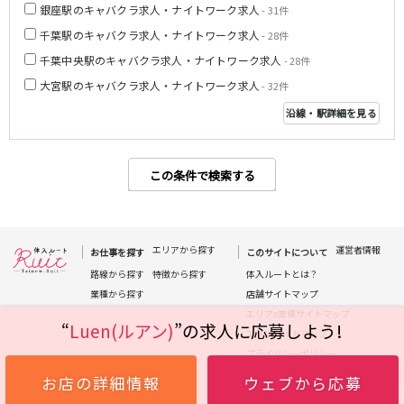
銀座駅のキャバクラ求人・ナイトワーク求人
- 31件
都営浅草線
千葉駅のキャバクラ求人・ナイトワーク求人
- 28件
千葉中央駅のキャバクラ求人・ナイトワーク求人
- 28件
新橋駅
五反田駅
大宮駅のキャバクラ求人・ナイトワーク求人
浅草駅
浅草橋駅
- 32件
沿線・駅詳細を見る
東京メトロ銀座線
新橋駅
銀座駅
この条件で検索する
上野駅
上野広小路駅
神田駅
渋谷駅
赤坂見附駅
浅草駅
エリアから探す
運営者情報
田原町駅
末広町駅
お仕事を探す
このサイトについて
表参道駅
外苑前駅
路線から探す
特徴から探す
体入ルートとは？
業種から探す
店舗サイトマップ
エリアx業種サイトマップ
西武新宿線
“
Luen(ルアン)
”の求人に応募しよう!
エリアサイトマップ
西武新宿駅
本川越駅
プライバシーポリシー
所沢駅
東村山駅
お店の詳細情報
ウェブから応募
久米川駅
新所沢駅