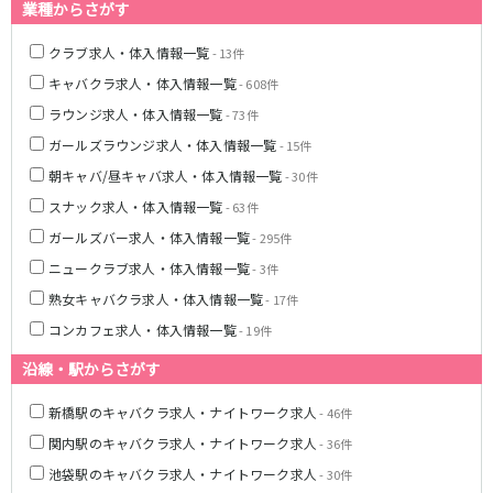
土浦
淡路町駅
水戸
四ツ谷駅
業種からさがす
つくば
四谷三丁目駅
取手
クラブ求人・体入情報一覧
- 13件
茨城県南
日立
JR京浜東北線
神栖・鹿嶋
勝田
キャバクラ求人・体入情報一覧
- 608件
北茨城
ラウンジ求人・体入情報一覧
- 73件
新橋駅
関内駅
ガールズラウンジ求人・体入情報一覧
- 15件
上野駅
大宮駅
群馬県
川崎駅
赤羽駅
朝キャバ/昼キャバ求人・体入情報一覧
- 30件
高崎
前橋・伊勢崎
横浜駅
蒲田駅
スナック求人・体入情報一覧
- 63件
館林
太田
秋葉原駅
神田駅
ガールズバー求人・体入情報一覧
- 295件
桐生
渋川
桜木町駅
御徒町駅
ニュークラブ求人・体入情報一覧
- 3件
蕨駅
南浦和駅
熟女キャバクラ求人・体入情報一覧
- 17件
浦和駅
大船駅
コンカフェ求人・体入情報一覧
- 19件
0
選択した内容で設定
該当求人
川口駅
件
日暮里駅
沿線・駅からさがす
品川駅
北浦和駅
西川口駅
大井町駅
新橋駅のキャバクラ求人・ナイトワーク求人
- 46件
大森駅
東十条駅
関内駅のキャバクラ求人・ナイトワーク求人
- 36件
鶴見駅
王子駅
池袋駅のキャバクラ求人・ナイトワーク求人
- 30件
西日暮里駅
さいたま新都心駅