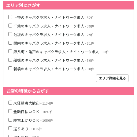
藤沢・鎌倉
相模原
エリア別にさがす
四ツ谷駅
厚木
横浜
上野のキャバクラ求人・ナイトワーク求人
- 32件
大和
溝の口
JR中央線(快速)
千葉のキャバクラ求人・ナイトワーク求人
平塚
福富町・伊勢佐木町
- 39件
新宿駅
立川駅
横須賀
上大岡・戸塚
池袋のキャバクラ求人・ナイトワーク求人
- 29件
吉祥寺駅
神田駅
新横浜
武蔵小杉
関内のキャバクラ求人・ナイトワーク求人
- 31件
八王子駅
中野駅
たまプラーザ・向ヶ丘遊園・鷺沼
元住吉・綱島
錦糸町・亀戸のキャバクラ求人・ナイトワーク求人
- 30件
高円寺駅
荻窪駅
川崎中部
横浜東部
船橋のキャバクラ求人・ナイトワーク求人
- 30件
阿佐ヶ谷駅
三鷹駅
川崎北部
茅ヶ崎
新橋のキャバクラ求人・ナイトワーク求人
- 30件
国分寺駅
西荻窪駅
桜木町
横浜西部
武蔵境駅
水道橋駅
エリア詳細を見る
小田原・湯河原
綾瀬・海老名・座間
武蔵小金井駅
東小金井駅
お店の特徴からさがす
東中野駅
飯田橋駅
埼玉県
国立駅
豊田駅
未経験者大歓迎
- 1134件
大宮
志木
西国分寺駅
高尾駅
全額日払いＯＫ
- 1097件
南越谷
草加
四ツ谷駅
終電上がりＯＫ
川越
- 1086件
所沢
熊谷
川口
送りあり
- 1036件
JR山手線
浦和・北浦和
久喜