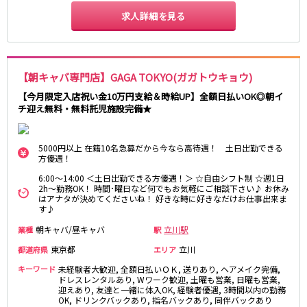
求人詳細を見る
東急目黒線
武蔵小杉駅
新丸子駅
目黒駅
武蔵小山駅
【朝キャバ専門店】GAGA TOKYO(ガガトウキョウ)
日吉駅
【今月限定入店祝い金10万円支給＆時給UP】全額日払いOK◎朝イ
チ迎え無料・無料託児施設完備★
JR常磐線(上野～取手)
上野駅
柏駅
5000円以上 在籍10名急募だから今なら高待遇！ 土日出勤できる
北千住駅
松戸駅
方優遇！
綾瀬駅
日暮里駅
6:00～14:00 ＜土日出勤できる方優遇！＞ ☆自由シフト制 ☆週1日
2h～勤務OK！ 時間･曜日など何でもお気軽にご相談下さい♪ お休み
南柏駅
取手駅
はアナタが決めてくださいね！ 好きな時に好きなだけお仕事出来ま
金町駅
北松戸駅
す♪
新松戸駅
亀有駅
朝キャバ/昼キャバ
立川駅
業種
駅
馬橋駅
東京都
立川
都道府県
エリア
キーワード
未経験者大歓迎, 全額日払いＯＫ, 送りあり, ヘアメイク完備,
東京メトロ千代田線
ドレスレンタルあり, Wワーク歓迎, 土曜も営業, 日曜も営業,
迎えあり, 友達と一緒に体入OK, 経験者優遇, 3時間以内の勤務
北千住駅
赤坂駅
OK, ドリンクバックあり, 指名バックあり, 同伴バックあり