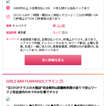
藤沢・鎌倉
相模原
四ツ谷駅
3400円以上 ※全額日払いOK ※体入時から指名バックあり
厚木
横浜
大和
溝の口
19:15～LAST ◇時間・曜日はご相談ください♪◇ 〇1日3時間～OK
JR中央線(快速)
〇終電上がりOK 〇終電後は送りあり
平塚
福富町・伊勢佐木町
新宿駅
立川駅
キャバクラ
立川駅
業種
駅
横須賀
上大岡・戸塚
吉祥寺駅
神田駅
新横浜
武蔵小杉
東京都
立川
都道府県
エリア
八王子駅
中野駅
たまプラーザ・向ヶ丘遊園・鷺沼
元住吉・綱島
キーワード
未経験者大歓迎, 全額日払いＯＫ, 終電上がりＯＫ, 送りあり,
高円寺駅
荻窪駅
ヘアメイク完備, ドレスレンタルあり, Wワーク歓迎, 土曜も営
川崎中部
横浜東部
業, 友達と一緒に体入OK, 経験者優遇, 3時間以内の勤務OK, 指
阿佐ヶ谷駅
三鷹駅
川崎北部
茅ヶ崎
名バックあり, 同伴バックあり
国分寺駅
西荻窪駅
桜木町
横浜西部
武蔵境駅
求人詳細を見る
水道橋駅
小田原・湯河原
綾瀬・海老名・座間
武蔵小金井駅
東小金井駅
東中野駅
飯田橋駅
埼玉県
国立駅
豊田駅
GIRLS BAR FLAMINGO(フラミンゴ)
大宮
志木
西国分寺駅
高尾駅
南越谷
草加
*立川TOPクラスの大箱店*完全無料&距離無制限の送りで安心ワー
四ツ谷駅
ク♪完全店内のみでのお仕事です☆彡
川越
所沢
熊谷
川口
JR山手線
浦和・北浦和
久喜
3000円以上 ◆全額日払いOK ◆高額バックあり ◆待機中の時給カッ