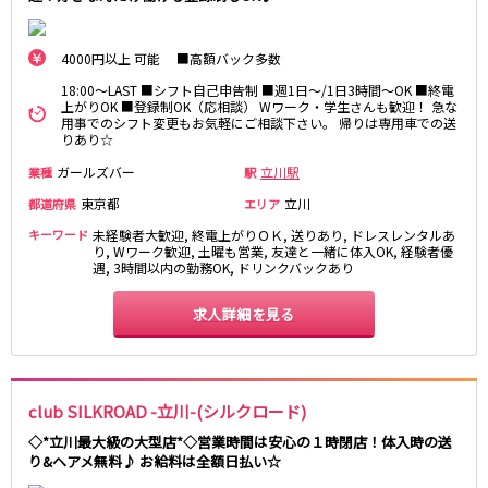
麻布十番駅
森下駅
赤坂
小岩・新小岩
勝どき駅
豊島園駅
自由が丘・学芸大学
三軒茶屋・二子玉川
4000円以上 可能 ■高額バック多数
駒込・日暮里
成増・板橋
JR中央・総武線
18:00～LAST ■シフト自己申告制 ■週1日～/1日3時間～OK ■終電
上がりOK ■登録制OK（応相談） Wワーク・学生さんも歓迎！ 急な
荻窪・阿佐ヶ谷
浅草・浅草橋・両国
用事でのシフト変更もお気軽にご相談下さい。 帰りは専用車での送
千葉駅
錦糸町駅
下北沢・経堂
大塚・巣鴨
りあり☆
新宿駅
吉祥寺駅
東陽町・門前仲町
府中
ガールズバー
立川駅
業種
駅
船橋駅
秋葉原駅
目黒・中目黒
拝島・小作
東京都
立川
都道府県
エリア
中野駅
本八幡駅
綾瀬・竹ノ塚・西新井
調布
キーワード
未経験者大歓迎, 終電上がりＯＫ, 送りあり, ドレスレンタルあ
西船橋駅
津田沼駅
高円寺
国分寺
り, Wワーク歓迎, 土曜も営業, 友達と一緒に体入OK, 経験者優
亀戸駅
小岩駅
遇, 3時間以内の勤務OK, ドリンクバックあり
亀有・金町
新宿
高円寺駅
荻窪駅
明大前・烏山
四谷・神楽坂
求人詳細を見る
市川駅
阿佐ヶ谷駅
菊川・瑞江
高田馬場・大久保
三鷹駅
新小岩駅
守谷
大泉学園・石神井公園
平井駅
稲毛駅
西麻布
両国駅
西荻窪駅
club SILKROAD -立川-(シルクロード)
浅草橋駅
水道橋駅
神奈川県
◇*立川最大級の大型店*◇営業時間は安心の１時閉店！体入時の送
東中野駅
飯田橋駅
り&ヘアメ無料♪ お給料は全額日払い☆
関内
川崎
下総中山駅
幕張本郷駅