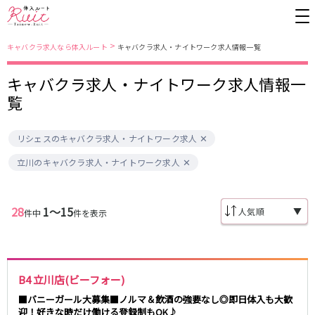
>
キャバクラ求人なら体入ルート
キャバクラ求人・ナイトワーク求人情報一覧
キャバクラ求人・ナイトワーク求人情報一
東京都
東京メトロ日比谷線
覧
上野
銀座駅
池袋
上野駅
リシェスのキャバクラ求人・ナイトワーク求人
錦糸町・亀戸
秋葉原駅
新橋
北千住駅
吉祥寺
恵比寿駅
町田
六本木駅
立川のキャバクラ求人・ナイトワーク求人
赤羽
中目黒駅
銀座
日比谷駅
立川
広尾駅
歌舞伎町
三ノ輪駅
五反田
蒲田
28
1〜15
▼
件中
件を表示
都営大江戸線
ひばりヶ丘・久米川
神田
渋谷
北千住
上野御徒町駅
六本木駅
八王子
練馬
練馬駅
門前仲町駅
B4 立川店(ビーフォー)
六本木
品川・大井町・大森
東新宿駅
両国駅
秋葉原
中野
■バニーガール大募集■ノルマ＆飲酒の強要なし◎即日体入も大歓
東中野駅
飯田橋駅
迎！好きな時だけ働ける登録制もOK♪
恵比寿
葛西