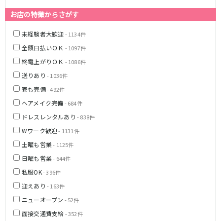
お店の特徴からさがす
JR武蔵野線
未経験者大歓迎
南越谷駅
西船橋駅
- 1134件
南浦和駅
北朝霞駅
全額日払いＯＫ
- 1097件
府中本町駅
新秋津駅
終電上がりＯＫ
- 1086件
新八柱駅
新松戸駅
送りあり
- 1036件
東所沢駅
新三郷駅
寮も完備
- 492件
吉川駅
三郷駅
ヘアメイク完備
- 684件
越谷レイクタウン駅
ドレスレンタルあり
- 838件
Wワーク歓迎
東京メトロ東西線
- 1131件
土曜も営業
- 1125件
中野駅
西船橋駅
日曜も営業
- 644件
浦安駅
葛西駅
私服OK
- 396件
西葛西駅
門前仲町駅
迎えあり
南行徳駅
- 163件
高田馬場駅
日本橋駅
飯田橋駅
ニューオープン
- 52件
神楽坂駅
東陽町駅
面接交通費支給
- 352件