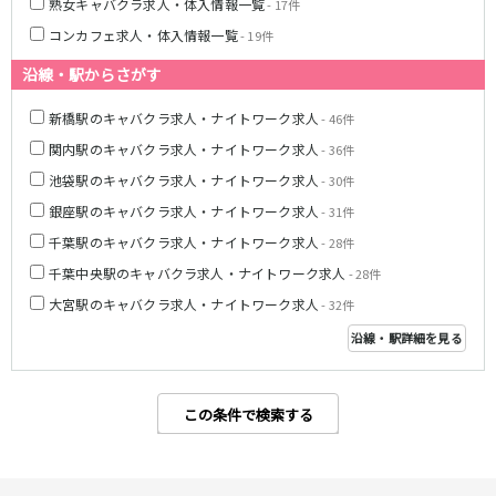
熟女キャバクラ求人・体入情報一覧
- 17件
八柱駅
京成津田沼駅
コンカフェ求人・体入情報一覧
- 19件
五香駅
沿線・駅からさがす
横浜市営地下鉄ブルーライン
新橋駅のキャバクラ求人・ナイトワーク求人
- 46件
関内駅
横浜駅
関内駅のキャバクラ求人・ナイトワーク求人
- 36件
桜木町駅
新横浜駅
池袋駅のキャバクラ求人・ナイトワーク求人
- 30件
戸塚駅
湘南台駅
銀座駅のキャバクラ求人・ナイトワーク求人
- 31件
伊勢佐木長者町駅
上大岡駅
千葉駅のキャバクラ求人・ナイトワーク求人
- 28件
蒔田駅
吉野町駅
千葉中央駅のキャバクラ求人・ナイトワーク求人
- 28件
みなとみらい線
大宮駅のキャバクラ求人・ナイトワーク求人
- 32件
沿線・駅詳細を見る
横浜駅
馬車道駅
日本大通り駅
新高島駅
みなとみらい駅
この条件で検索する
京王相模原線
橋本駅
調布駅