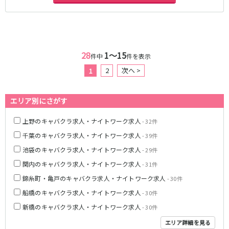
京成幕張本郷駅
東武伊勢崎線
28
1〜15
北千住駅
新越谷駅
件中
件を表示
草加駅
獨協大学前駅
2
次へ >
1
館林駅
春日部駅
押上〈スカイツリー前〉駅
谷塚駅
エリア別にさがす
竹ノ塚駅
浅草駅
久喜駅
新伊勢崎駅
上野のキャバクラ求人・ナイトワーク求人
- 32件
西新井駅
太田駅
千葉のキャバクラ求人・ナイトワーク求人
- 39件
伊勢崎駅
羽生駅
池袋のキャバクラ求人・ナイトワーク求人
- 29件
せんげん台駅
大袋駅
関内のキャバクラ求人・ナイトワーク求人
- 31件
加須駅
花崎駅
錦糸町・亀戸のキャバクラ求人・ナイトワーク求人
- 30件
南羽生駅
蒲生駅
船橋のキャバクラ求人・ナイトワーク求人
- 30件
茂林寺前駅
牛田駅
新橋のキャバクラ求人・ナイトワーク求人
- 30件
越谷駅
五反野駅
小菅駅
エリア詳細を見る