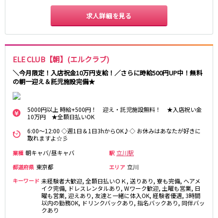
湯島駅
綾瀬駅
求人詳細を見る
町屋駅
西日暮里駅
表参道駅
乃木坂駅
都営新宿線
ELE CLUB【朝】(エルクラブ)
本八幡駅
住吉駅
＼今月限定！入店祝金10万円支給！／さらに時給500円UP中！無料
の朝一迎え＆託児施設完備★
新宿三丁目駅
岩本町駅
小川町駅
森下駅
瑞江駅
一之江駅
5000円以上 時給+500円！ 迎え・託児施設無料！ ★入店祝い金
10万円 ★全額日払いOK
船堀駅
菊川駅
6:00～12:00 ◇週1日＆1日3hからOK♪◇ お休みはあなたが好きに
取れますよ☆彡
つくばエクスプレス
朝キャバ/昼キャバ
立川駅
業種
駅
秋葉原駅
北千住駅
東京都
立川
都道府県
エリア
つくば駅
研究学園駅
キーワード
未経験者大歓迎, 全額日払いＯＫ, 送りあり, 寮も完備, ヘアメ
浅草駅
守谷駅
イク完備, ドレスレンタルあり, Wワーク歓迎, 土曜も営業, 日
曜も営業, 迎えあり, 友達と一緒に体入OK, 経験者優遇, 3時間
三郷中央駅
八潮駅
以内の勤務OK, ドリンクバックあり, 指名バックあり, 同伴バッ
クあり