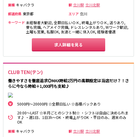
キャバクラ
立川駅
立川北駅
業種
駅
都営浅草線
東京都
立川
都道府県
エリア
新橋駅
五反田駅
キーワード
未経験者大歓迎, 全額日払いＯＫ, 終電上がりＯＫ, 送りあり,
寮も完備, ヘアメイク完備, ドレスレンタルあり, Wワーク歓迎,
浅草駅
浅草橋駅
土曜も営業, 私服OK, 友達と一緒に体入OK, 経験者優遇
東京メトロ銀座線
求人詳細を見る
新橋駅
銀座駅
上野駅
上野広小路駅
神田駅
渋谷駅
CLUB TEN(テン)
赤坂見附駅
浅草駅
働きやすさを徹底追求◎MAX時給2万円の高額設定は当店だけ？！さ
田原町駅
末広町駅
らに今なら時給＋1,000円も支給♪
表参道駅
外苑前駅
5000円～20000円 ☆全額日払い ☆各種バックあり
西武新宿線
20:00～LAST ☆半月ごとのシフト制☆ ・シフトは自由に決められま
す♪ ・週1日、1日3h～OK ・終電上がりOK ・平日のみ、週末のみ
西武新宿駅
本川越駅
OK
所沢駅
東村山駅
キャバクラ
立川駅
立川北駅
業種
駅
久米川駅
新所沢駅