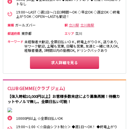
トなし
新橋駅
池袋駅
春日部
南浦和
上野駅
新宿駅
19:00～LAST ◇週1日～/1日3時間～OK ◇早出OK ◇遅出OK ◇終電
蕨
上尾
上がりOK ◇OPEN～LASTも歓迎！
秋葉原駅
神田駅
飯能・狭山
深谷
ガールズバー
立川駅
立川南駅
業種
駅
五反田駅
恵比寿駅
坂戸・東松山
渋谷駅
御徒町駅
東京都
立川
都道府県
エリア
品川駅
日暮里駅
千葉県
キーワード
未経験者大歓迎, 全額日払いＯＫ, 終電上がりＯＫ, 送りあり,
Wワーク歓迎, 土曜も営業, 日曜も営業, 友達と一緒に体入OK,
駒込駅
大塚駅
経験者優遇, 3時間以内の勤務OK, ドリンクバックあり
千葉
船橋
高田馬場駅
巣鴨駅
柏
市川・浦安
西日暮里駅
新大久保駅
求人詳細を見る
市原・木更津・君津
松戸
目黒駅
有楽町駅
成田・四街道・香取
津田沼
目白駅
原宿駅
八千代台・勝田台
東金・茂原・長生
CLUB GEMME(クラブ ジェム)
東京メトロ丸ノ内線
栃木県
【体入時給10,000円以上】お客様多数来店により募集再開！待機カ
池袋駅
銀座駅
ットやノルマ無し。全額日払い可能！
宇都宮
小山
新宿駅
赤坂見附駅
荻窪駅
新宿三丁目駅
10000円以上 ☆全額日払いOK
茨城県
新高円寺駅
南阿佐ケ谷駅
19:00～1:00 ＜☆自由シフト制☆＞ ◆週1日～OK！ ◆終電上がり