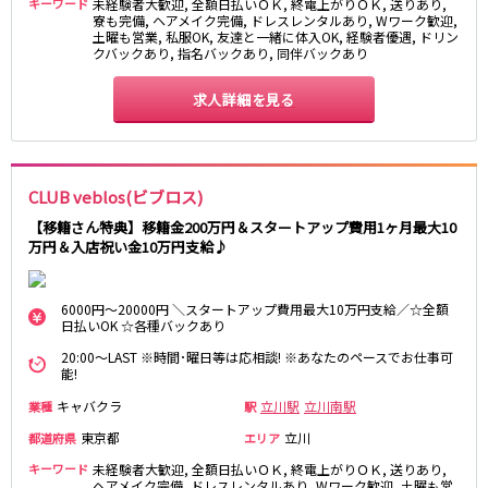
キーワード
未経験者大歓迎, 全額日払いＯＫ, 終電上がりＯＫ, 送りあり,
町田駅
寮も完備, ヘアメイク完備, ドレスレンタルあり, Wワーク歓迎,
八王子駅
土曜も営業, 私服OK, 友達と一緒に体入OK, 経験者優遇, ドリン
相模原駅
橋本駅
クバックあり, 指名バックあり, 同伴バックあり
新横浜駅
淵野辺駅
求人詳細を見る
矢部駅
成瀬駅
古淵駅
菊名駅
東急田園都市線
CLUB veblos(ビブロス)
渋谷駅
溝の口駅
【移籍さん特典】移籍金200万円＆スタートアップ費用1ヶ月最大10
万円＆入店祝い金10万円支給♪
三軒茶屋駅
鷺沼駅
たまプラーザ駅
あざみ野駅
藤が丘駅
用賀駅
6000円～20000円 ＼スタートアップ費用最大10万円支給／☆全額
日払いOK ☆各種バックあり
二子玉川駅
中央林間駅
20:00～LAST ※時間･曜日等は応相談! ※あなたのペースでお仕事可
宮前平駅
桜新町駅
能!
キャバクラ
立川駅
立川南駅
業種
駅
東急世田谷線
東京都
立川
都道府県
エリア
三軒茶屋駅
西太子堂駅
キーワード
未経験者大歓迎, 全額日払いＯＫ, 終電上がりＯＫ, 送りあり,
下高井戸駅
宮の坂駅
ヘアメイク完備, ドレスレンタルあり, Wワーク歓迎, 土曜も営