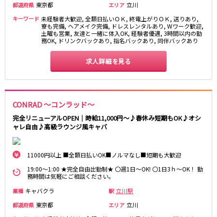
東京都
立川
都道府県
エリア
高田馬場駅
航空公園駅
キーワード
未経験者大歓迎, 全額日払いＯＫ, 終電上がりＯＫ, 送りあり,
新井薬師前駅
寮も完備, ヘアメイク完備, ドレスレンタルあり, Wワーク歓迎,
土曜も営業, 友達と一緒に体入OK, 経験者優遇, 3時間以内の勤
務OK, ドリンクバックあり, 指名バックあり, 同伴バックあり
JR根岸線
関内駅
横浜駅
求人詳細を見る
桜木町駅
大船駅
西武池袋線
CONRAD ～コンラッド～
池袋駅
練馬駅
完全リニューアルOPEN｜時給11,000円～♪春休み短期もOK♪オシ
所沢駅
ひばりヶ丘駅
ャレ自由♪高級ラウンジ風キャバ
東久留米駅
秋津駅
清瀬駅
桜台駅
11000円以上 ■全額日払いOK■ノルマなし■短期も大歓迎
飯能駅
大泉学園駅
19:00～1:00 ★完全自由出勤制★ 〇週1日～OK! 〇1日3ｈ～OK！ 勤
保谷駅
石神井公園駅
務時間は気軽にご相談ください。
西所沢駅
吾野駅
キャバクラ
立川駅
業種
駅
東京都
立川
都道府県
エリア
JR横浜線