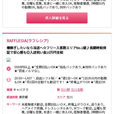
業, 日曜も営業, 友達と一緒に体入OK, 経験者優遇, 3時間以内
松原駅
の勤務OK, 指名バックあり, 同伴バックあり
JR南武線
求人詳細を見る
立川駅
川崎駅
武蔵溝ノ口駅
武蔵小杉駅
府中本町駅
武蔵新城駅
RAFFLESIA(ラフレシア)
登戸駅
稲田堤駅
爆稼ぎしたいなら当店へ☆フリー入客数エリアNo.1級♪長期時給保
証で安心感も◎入店祝い金10万円支給
JR横須賀線
新橋駅
横浜駅
5000円以上 ★*全額日払いOK★*指名バックあり,★同伴バックあり
★*罰金ノルマなし
品川駅
大船駅
20:00～LAST ＼自由シフト制／ ★*週1日～OK ★*1日3h以内の勤務
戸塚駅
東戸塚駅
もOK ★*月1回の出勤でも歓迎です！ ★*終電上がりOK ★*遅出OK
久里浜駅
横須賀駅
キャバクラ
立川駅
立川北駅
業種
駅
鎌倉駅
東京都
立川
都道府県
エリア
JR埼京線
キーワード
未経験者大歓迎, 全額日払いＯＫ, 終電上がりＯＫ, 送りあり,
ヘアメイク完備, ドレスレンタルあり, Wワーク歓迎, 土曜も営
業, 日曜も営業, 友達と一緒に体入OK, 経験者優遇, 3時間以内
池袋駅
大宮駅