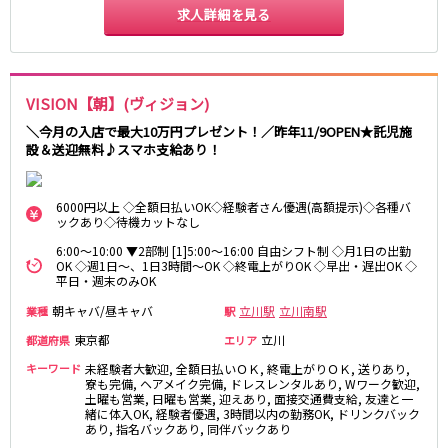
求人詳細を見る
JR東海道本線
新橋駅
川崎駅
横浜駅
藤沢駅
VISION【朝】(ヴィジョン)
平塚駅
大船駅
＼今月の入店で最大10万円プレゼント！／昨年11/9OPEN★託児施
品川駅
大磯駅
設＆送迎無料♪スマホ支給あり！
戸塚駅
茅ヶ崎駅
辻堂駅
小田原駅
6000円以上 ◇全額日払いOK◇経験者さん優遇(高額提示)◇各種バ
ックあり◇待機カットなし
東急東横線
6:00～10:00 ▼2部制 [1]5:00～16:00 自由シフト制 ◇月1日の出勤
OK ◇週1日～、1日3時間～OK ◇終電上がりOK ◇早出・遅出OK ◇
平日・週末のみOK
横浜駅
渋谷駅
武蔵小杉駅
中目黒駅
朝キャバ/昼キャバ
立川駅
立川南駅
業種
駅
自由が丘駅
代官山駅
東京都
立川
都道府県
エリア
新丸子駅
学芸大学駅
キーワード
未経験者大歓迎, 全額日払いＯＫ, 終電上がりＯＫ, 送りあり,
綱島駅
祐天寺駅
寮も完備, ヘアメイク完備, ドレスレンタルあり, Wワーク歓迎,
土曜も営業, 日曜も営業, 迎えあり, 面接交通費支給, 友達と一
元住吉駅
日吉駅
緒に体入OK, 経験者優遇, 3時間以内の勤務OK, ドリンクバック
あり, 指名バックあり, 同伴バックあり
菊名駅