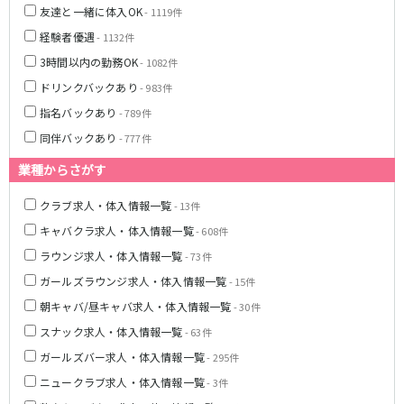
友達と一緒に体入OK
- 1119件
JR湘南新宿ライン
経験者優遇
- 1132件
池袋駅
大宮駅
3時間以内の勤務OK
- 1082件
赤羽駅
横浜駅
ドリンクバックあり
- 983件
恵比寿駅
渋谷駅
指名バックあり
- 789件
武蔵小杉駅
浦和駅
同伴バックあり
- 777件
大船駅
戸塚駅
業種からさがす
東戸塚駅
クラブ求人・体入情報一覧
- 13件
東急多摩川線
キャバクラ求人・体入情報一覧
- 608件
蒲田駅
ラウンジ求人・体入情報一覧
- 73件
ガールズラウンジ求人・体入情報一覧
- 15件
西武国分寺線
朝キャバ/昼キャバ求人・体入情報一覧
- 30件
東村山駅
国分寺駅
スナック求人・体入情報一覧
- 63件
ガールズバー求人・体入情報一覧
- 295件
新京成電鉄線
ニュークラブ求人・体入情報一覧
- 3件
松戸駅
新津田沼駅