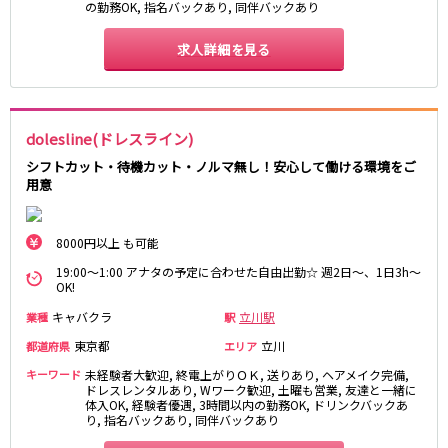
の勤務OK, 指名バックあり, 同伴バックあり
新宿駅
赤羽駅
恵比寿駅
渋谷駅
求人詳細を見る
川越駅
十条駅
北赤羽駅
板橋駅
dolesline(ドレスライン)
西武多摩湖線
シフトカット・待機カット・ノルマ無し！安心して働ける環境をご
国分寺駅
八坂駅
用意
小田急小田原線
8000円以上 も可能
新宿駅
町田駅
19:00～1:00 アナタの予定に合わせた自由出勤☆ 週2日～、1日3h～
本厚木駅
厚木駅
OK!
相模大野駅
下北沢駅
キャバクラ
立川駅
業種
駅
祖師ヶ谷大蔵駅
向ヶ丘遊園駅
東京都
立川
都道府県
エリア
登戸駅
成城学園前駅
キーワード
未経験者大歓迎, 終電上がりＯＫ, 送りあり, ヘアメイク完備,
経堂駅
小田急相模原駅
ドレスレンタルあり, Wワーク歓迎, 土曜も営業, 友達と一緒に
体入OK, 経験者優遇, 3時間以内の勤務OK, ドリンクバックあ
小田原駅
豪徳寺駅
り, 指名バックあり, 同伴バックあり
海老名駅