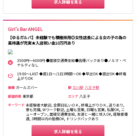
求人詳細を見る
JR八高線(八王子～高麗川)
八王子駅
東飯能駅
Girl's Bar ANGEL
東武野田線
【ゆるガルバ】未経験でも積極採用◎女性店長による女の子の為の
高待遇が充実★入店祝い金10万円あり
大宮駅
船橋駅
柏駅
春日部駅
3500円～6000円 ●面接交通費支給●各種バックあり●ノルマ・ペ
ナルティなし
小田急江ノ島線
19:00～LAST ◆週1日～/1日3時間～OK ◆早出OK ◆遅出OK ◆終電
上がりOK
大和駅
藤沢駅
ガールズバー
相模大野駅
湘南台駅
立川駅
八王子駅
業種
駅
鶴間駅
中央林間駅
東京都
八王子
都道府県
エリア
本鵠沼駅
南林間駅
キーワード
未経験者大歓迎, 全額日払いＯＫ, 終電上がりＯＫ, 送りあり,
寮も完備, Wワーク歓迎, 土曜も営業, 日曜も営業, 私服OK, ニ
ューオープン, 面接交通費支給, 友達と一緒に体入OK, 経験者優
京成千葉線
遇, 3時間以内の勤務OK, ドリンクバックあり
千葉中央駅
京成千葉駅
求人詳細を見る
京成津田沼駅
京成稲毛駅