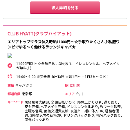
東急大井町線
求人詳細を見る
自由が丘駅
大井町駅
二子玉川駅
旗の台駅
京急本線
CLUB HYATT(クラブハイアット)
エリアトップクラス体入時給11000円～☆手取りたくさん♪私服ワ
京急川崎駅
横浜駅
ンピでゆる～く働けるラウンジキャバ★
京急蒲田駅
横須賀中央駅
品川駅
汐入駅
11000円以上 ☆全額日払いOK(送り、ドレスレンタル、ヘアメイク
日ノ出町駅
京急鶴見駅
が無料♪)
上大岡駅
大森海岸駅
19:00～1:00 ※完全自由出勤制 ※週1日～・1日3ｈ～ＯＫ！
平和島駅
キャバクラ
立川駅
業種
駅
京王井の頭線
東京都
立川
都道府県
エリア
キーワード
未経験者大歓迎, 全額日払いＯＫ, 終電上がりＯＫ, 送りあり,
吉祥寺駅
渋谷駅
寮も完備, ヘアメイク完備, ドレスレンタルあり, Wワーク歓迎,
土曜も営業, 面接交通費支給, 友達と一緒に体入OK, 経験者優
神泉駅
下北沢駅
遇, 3時間以内の勤務OK, ドリンクバックあり, 指名バックあり,
井の頭公園駅
明大前駅
同伴バックあり
池ノ上駅