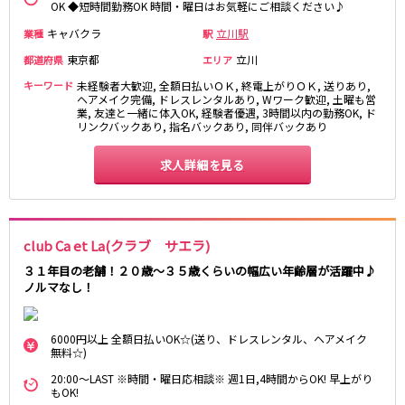
土浦
淡路町駅
水戸
四ツ谷駅
OK ◆短時間勤務OK 時間・曜日はお気軽にご相談ください♪
つくば
四谷三丁目駅
取手
キャバクラ
立川駅
業種
駅
茨城県南
日立
東京都
立川
都道府県
エリア
JR京浜東北線
神栖・鹿嶋
勝田
キーワード
未経験者大歓迎, 全額日払いＯＫ, 終電上がりＯＫ, 送りあり,
北茨城
新橋駅
関内駅
ヘアメイク完備, ドレスレンタルあり, Wワーク歓迎, 土曜も営
業, 友達と一緒に体入OK, 経験者優遇, 3時間以内の勤務OK, ド
上野駅
大宮駅
リンクバックあり, 指名バックあり, 同伴バックあり
群馬県
川崎駅
赤羽駅
求人詳細を見る
高崎
前橋・伊勢崎
横浜駅
蒲田駅
館林
太田
秋葉原駅
神田駅
桐生
渋川
桜木町駅
御徒町駅
蕨駅
南浦和駅
club Ca et La(クラブ サエラ)
浦和駅
大船駅
３１年目の老舗！２０歳～３５歳くらいの幅広い年齢層が活躍中♪
0
選択した内容で設定
該当求人
川口駅
件
日暮里駅
ノルマなし！
品川駅
北浦和駅
西川口駅
大井町駅
6000円以上 全額日払いOK☆(送り、ドレスレンタル、ヘアメイク
大森駅
東十条駅
無料☆)
鶴見駅
王子駅
20:00～LAST ※時間・曜日応相談※ 週1日,4時間からOK! 早上がり
もOK!
西日暮里駅
さいたま新都心駅