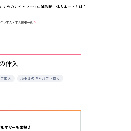
すすめのナイトワーク店舗診断
体入ルートとは？
>
バクラ求人・体入情報一覧
吉祥寺
恵比寿駅
歌舞伎町
三ノ輪駅
渋谷
東新宿駅
】の体入
品川・大井町・
森下駅
大森
赤坂
ーク求人
埼玉県のキャバクラ体入
成増・板橋
船橋駅
津田沼駅
東陽町・門前仲
町
市川駅
・
調布
稲毛駅
東中野駅
明大前・烏山
グルマザーも応援♪
大泉学園・石神