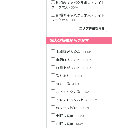
船橋のキャバクラ求人・ナイト
ワーク求人
- 30件
JR中央線(快速)
新橋のキャバクラ求人・ナイト
ワーク求人
- 30件
神奈川県
エリア詳細を見る
お店の特徴からさがす
JR山手線
未経験者大歓迎
- 1134件
全額日払いＯＫ
- 1097件
終電上がりＯＫ
- 1086件
送りあり
- 1036件
埼玉県
寮も完備
- 492件
ヘアメイク完備
- 684件
東京メトロ丸ノ
内線
ドレスレンタルあり
- 838件
Wワーク歓迎
- 1131件
千葉県
土曜も営業
- 1125件
JR京浜東北線
日曜も営業
- 644件