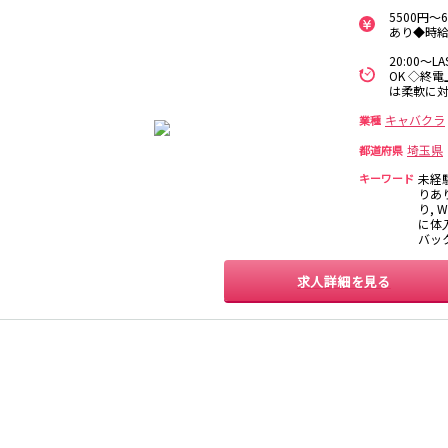
保
5500円
西麻布
新宿駅
立川駅
吉祥寺駅
神田駅
あり◆時
中野駅
高円寺駅
荻窪駅
阿佐ヶ谷駅
20:00～
関内
川崎
藤沢・鎌倉
相模原
OK ◇終
国分寺駅
西荻窪駅
武蔵境駅
水道橋駅
は柔軟に
横浜
大和
溝の口
平塚
東小金井駅
東中野駅
飯田橋駅
国立駅
キャバクラ
業種
西国分寺駅
高尾駅
四ツ谷駅
横須賀
上大岡・戸塚
新横浜
武蔵小杉
埼玉県
都道府県
新橋駅
池袋駅
上野駅
新宿駅
キーワード
未経
りあ
元住吉・綱島
川崎中部
横浜東部
川崎北部
神田駅
五反田駅
恵比寿駅
渋谷駅
り, 
桜木町
横浜西部
小田原・湯河原
綾瀬・海老名
に体入
品川駅
日暮里駅
駒込駅
大塚駅
座間
バッ
巣鴨駅
西日暮里駅
新大久保駅
目黒駅
目白駅
原宿駅
求人詳細を見る
大宮
志木
南越谷
草加
所沢
熊谷
川口
浦和・北浦和
池袋駅
銀座駅
新宿駅
赤坂見附駅
春日部
南浦和
蕨
上尾
新宿三丁目駅
新高円寺駅
南阿佐ケ谷駅
淡路町駅
深谷
坂戸・東松山
四谷三丁目駅
千葉
船橋
柏
市川・浦安
新橋駅
関内駅
上野駅
大宮駅
松戸
成田・四街道・
津田沼
八千代台・勝
赤羽駅
横浜駅
蒲田駅
秋葉原駅