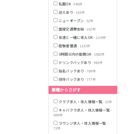
私服OK
- 396件
迎えあり
- 163件
栃木県
ニューオープン
- 52件
面接交通費支給
- 352件
茨城県
友達と一緒に体入OK
- 1119件
経験者優遇
- 1132件
都営浅草線
群馬県
3時間以内の勤務OK
- 1082件
東京メトロ銀座
ドリンクバックあり
- 983件
線
指名バックあり
- 789件
同伴バックあり
- 777件
業種からさがす
西武新宿線
クラブ求人・体入情報一覧
- 13件
キャバクラ求人・体入情報一覧
-
JR根岸線
608件
ラウンジ求人・体入情報一覧
-
西武池袋線
73件