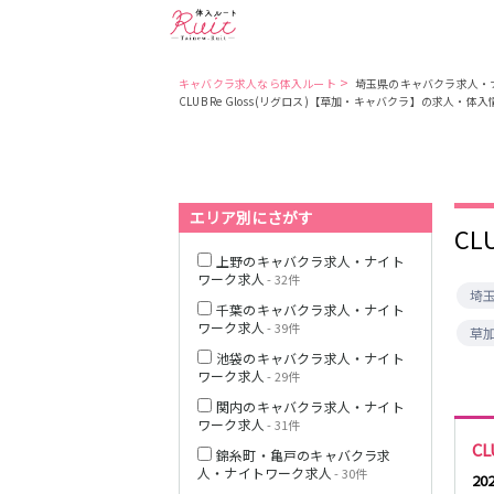
>
キャバクラ求人なら体入ルート
埼玉県のキャバクラ求人・
CLUB Re Gloss(リグロス)【草加・キャバクラ】の求人・体
東京都
東京メトロ日比
谷線
エリア別にさがす
都営大江戸線
CL
上野のキャバクラ求人・ナイト
ワーク求人
- 32件
埼
千葉のキャバクラ求人・ナイト
ワーク求人
- 39件
草
JR中央・総武線
池袋のキャバクラ求人・ナイト
ワーク求人
- 29件
関内のキャバクラ求人・ナイト
ワーク求人
- 31件
CL
錦糸町・亀戸のキャバクラ求
人・ナイトワーク求人
- 30件
2