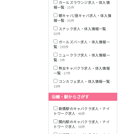
ガールズラウンジ求人・体入情
報一覧
- 15件
朝キャバ/昼キャバ求人・体入情
報一覧
- 30件
JR横浜線
スナック求人・体入情報一覧
-
63件
ガールズバー求人・体入情報一
東急田園都市線
覧
- 295件
ニュークラブ求人・体入情報一
覧
- 3件
熟女キャバクラ求人・体入情報
東急世田谷線
一覧
- 17件
コンカフェ求人・体入情報一覧
-
JR南武線
19件
沿線・駅からさがす
JR横須賀線
新橋駅のキャバクラ求人・ナイ
トワーク求人
- 46件
関内駅のキャバクラ求人・ナイ
トワーク求人
- 36件
JR埼京線