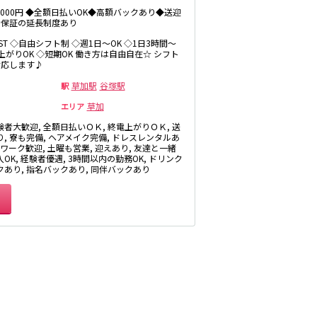
井公園
～6000円 ◆全額日払いOK◆高額バックあり◆送迎
八王子駅
給保証の延長制度あり
三鷹駅
LAST ◇自由シフト制 ◇週1日～OK ◇1日3時間～
厚木
電上がりOK ◇短期OK 働き方は自由自在☆ シフト
武蔵小金井駅
対応します♪
福富町・伊勢佐
豊田駅
木町
草加駅
谷塚駅
駅
たまプラーザ・
草加
エリア
向ヶ丘遊園・鷺
沼
秋葉原駅
験者大歓迎, 全額日払いＯＫ, 終電上がりＯＫ, 送
り, 寮も完備, ヘアメイク完備, ドレスレンタルあ
茅ヶ崎
御徒町駅
Wワーク歓迎, 土曜も営業, 迎えあり, 友達と一緒
・
OK, 経験者優遇, 3時間以内の勤務OK, ドリンク
高田馬場駅
クあり, 指名バックあり, 同伴バックあり
有楽町駅
川越
久喜
荻窪駅
飯能・狭山
四ツ谷駅
市原・木更津・
君津
川崎駅
田
東金・茂原・長
神田駅