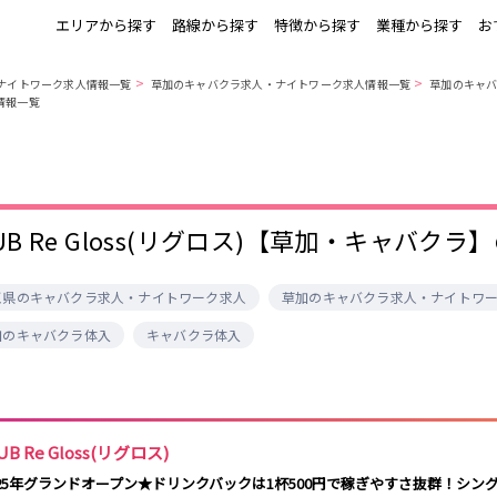
エリアから探す
路線から探す
特徴から探す
業種から探す
お
>
>
ナイトワーク求人情報一覧
草加のキャバクラ求人・ナイトワーク求人情報一覧
草加のキャ
入情報一覧
上野
銀座駅
池袋
上野駅
錦糸町・亀戸
秋葉原駅
新橋
北千住駅
町田
六本木駅
赤羽
中目黒駅
銀座
日比谷駅
立川
広尾駅
五反田
蒲田
ひばりヶ丘・久
神田
米川
上野御徒町駅
六本木駅
練馬駅
門前仲町駅
UB Re Gloss(リグロス)【草加・キャバクラ
北千住
八王子
練馬
六本木
両国駅
東中野駅
飯田橋駅
麻布十番駅
勝どき駅
豊島園駅
秋葉原
中野
恵比寿
葛西
玉県のキャバクラ求人・ナイトワーク求人
草加のキャバクラ求人・ナイトワ
小岩・新小岩
自由が丘・学芸
三軒茶屋・二子
駒込・日暮里
加のキャバクラ体入
キャバクラ体入
千葉駅
錦糸町駅
新宿駅
吉祥寺駅
大学
玉川
秋葉原駅
中野駅
本八幡駅
西船橋駅
荻窪・阿佐ヶ谷
浅草・浅草橋・
下北沢・経堂
大塚・巣鴨
両国
亀戸駅
小岩駅
高円寺駅
荻窪駅
府中
目黒・中目黒
拝島・小作
綾瀬・竹ノ塚
阿佐ヶ谷駅
三鷹駅
新小岩駅
平井駅
西新井
両国駅
西荻窪駅
浅草橋駅
水道橋駅
UB Re Gloss(リグロス)
高円寺
国分寺
亀有・金町
新宿
飯田橋駅
下総中山駅
幕張本郷駅
四ツ谷駅
025年グランドオープン★ドリンクバックは1杯500円で稼ぎやすさ抜群！シン
四谷・神楽坂
菊川・瑞江
高田馬場・大久
守谷