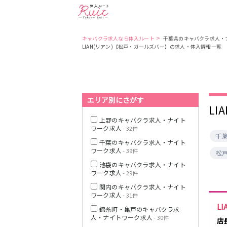
>
キャバクラ求人なら体入ルート
千葉県のキャバクラ求人・
LIAN(リアン)【松戸・ガールズバー】の求人・体入情報一覧
東京都
東京メトロ日比
谷線
エリア別にさがす
都営大江戸線
L
上野のキャバクラ求人・ナイト
ワーク求人
- 32件
千
千葉のキャバクラ求人・ナイト
ワーク求人
- 39件
松
JR中央・総武線
池袋のキャバクラ求人・ナイト
ワーク求人
- 29件
関内のキャバクラ求人・ナイト
ワーク求人
- 31件
LI
錦糸町・亀戸のキャバクラ求
人・ナイトワーク求人
- 30件
店