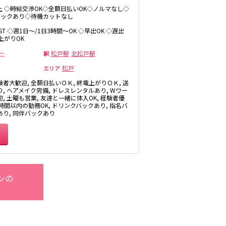
井公園
以上 ◇時給交渉OK◇全額日払いOK◇ノルマなし◇
八王子駅
バックあり◇待機カットなし
三鷹駅
LAST ◇週1日～/1日3時間～OK ◇早出OK ◇遅出
厚木
上がりOK
武蔵小金井駅
福富町・伊勢佐
豊田駅
ー
松戸駅
北松戸駅
駅
木町
松戸
エリア
たまプラーザ・
向ヶ丘遊園・鷺
験者大歓迎, 全額日払いＯＫ, 終電上がりＯＫ, 送
沼
秋葉原駅
り, ヘアメイク完備, ドレスレンタルあり, Wワー
, 土曜も営業, 友達と一緒に体入OK, 経験者優
茅ヶ崎
御徒町駅
3時間以内の勤務OK, ドリンクバックあり, 指名バ
・
あり, 同伴バックあり
高田馬場駅
有楽町駅
川越
久喜
荻窪駅
飯能・狭山
四ツ谷駅
ンの
市原・木更津・
君津
川崎駅
田
東金・茂原・長
神田駅