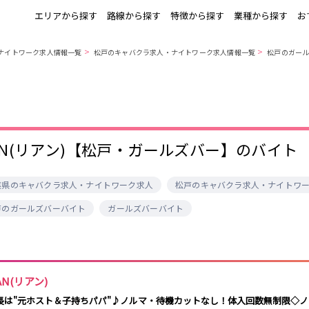
エリアから探す
路線から探す
特徴から探す
業種から探す
お
>
>
ナイトワーク求人情報一覧
松戸のキャバクラ求人・ナイトワーク求人情報一覧
松戸のガー
上野
銀座駅
池袋
上野駅
錦糸町・亀戸
秋葉原駅
新橋
北千住駅
町田
六本木駅
赤羽
中目黒駅
銀座
日比谷駅
立川
広尾駅
五反田
蒲田
ひばりヶ丘・久
神田
米川
上野御徒町駅
六本木駅
練馬駅
門前仲町駅
IAN(リアン)【松戸・ガールズバー】のバイト
北千住
八王子
練馬
六本木
両国駅
東中野駅
飯田橋駅
麻布十番駅
勝どき駅
豊島園駅
秋葉原
中野
恵比寿
葛西
葉県のキャバクラ求人・ナイトワーク求人
松戸のキャバクラ求人・ナイトワ
小岩・新小岩
自由が丘・学芸
三軒茶屋・二子
駒込・日暮里
戸のガールズバーバイト
ガールズバーバイト
千葉駅
錦糸町駅
新宿駅
吉祥寺駅
大学
玉川
秋葉原駅
中野駅
本八幡駅
西船橋駅
荻窪・阿佐ヶ谷
浅草・浅草橋・
下北沢・経堂
大塚・巣鴨
両国
亀戸駅
小岩駅
高円寺駅
荻窪駅
府中
目黒・中目黒
拝島・小作
綾瀬・竹ノ塚
阿佐ヶ谷駅
三鷹駅
新小岩駅
平井駅
西新井
両国駅
西荻窪駅
浅草橋駅
水道橋駅
AN(リアン)
高円寺
国分寺
亀有・金町
新宿
飯田橋駅
下総中山駅
幕張本郷駅
四ツ谷駅
長は"元ホスト＆子持ちパパ"♪ノルマ・待機カットなし！体入回数無制限◇ノ
四谷・神楽坂
菊川・瑞江
高田馬場・大久
守谷