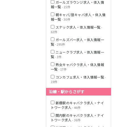
ガールズラウンジ求人・体入情
報一覧
- 15件
朝キャバ/昼キャバ求人・体入情
報一覧
- 30件
JR横浜線
スナック求人・体入情報一覧
-
63件
ガールズバー求人・体入情報一
東急田園都市線
覧
- 295件
ニュークラブ求人・体入情報一
覧
- 3件
熟女キャバクラ求人・体入情報
東急世田谷線
一覧
- 17件
コンカフェ求人・体入情報一覧
-
JR南武線
19件
沿線・駅からさがす
JR横須賀線
新橋駅のキャバクラ求人・ナイ
トワーク求人
- 46件
関内駅のキャバクラ求人・ナイ
トワーク求人
- 36件
JR埼京線