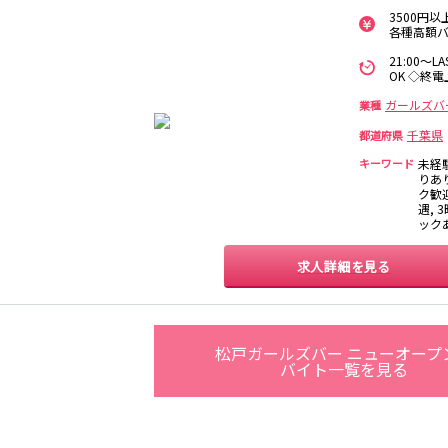
保
3500円
西麻布
新宿駅
立川駅
吉祥寺駅
神田駅
各種高額
中野駅
高円寺駅
荻窪駅
阿佐ヶ谷駅
21:00～
関内
川崎
藤沢・鎌倉
相模原
OK ◇終電
国分寺駅
西荻窪駅
武蔵境駅
水道橋駅
横浜
大和
溝の口
平塚
東小金井駅
東中野駅
飯田橋駅
国立駅
ガールズバ
業種
西国分寺駅
高尾駅
四ツ谷駅
千葉県
都道府県
横須賀
上大岡・戸塚
新横浜
武蔵小杉
キーワード
未経
新橋駅
池袋駅
上野駅
新宿駅
りあ
ク歓迎
元住吉・綱島
川崎中部
横浜東部
川崎北部
神田駅
五反田駅
恵比寿駅
渋谷駅
遇, 
桜木町
横浜西部
小田原・湯河原
綾瀬・海老名
ック
品川駅
日暮里駅
駒込駅
大塚駅
座間
巣鴨駅
西日暮里駅
新大久保駅
目黒駅
求人詳細を見る
目白駅
原宿駅
大宮
志木
南越谷
草加
所沢
熊谷
川口
浦和・北浦和
池袋駅
銀座駅
新宿駅
赤坂見附駅
春日部
南浦和
蕨
上尾
新宿三丁目駅
新高円寺駅
南阿佐ケ谷駅
淡路町駅
松戸ガールズバー ニューオープ
深谷
坂戸・東松山
バイト一覧を見る
四谷三丁目駅
千葉
船橋
柏
市川・浦安
新橋駅
関内駅
上野駅
大宮駅
松戸
成田・四街道・
津田沼
八千代台・勝
赤羽駅
横浜駅
蒲田駅
秋葉原駅