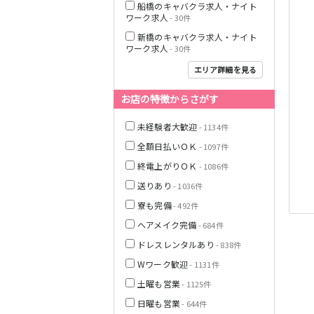
船橋のキャバクラ求人・ナイト
ワーク求人
- 30件
JR中央線(快速)
新橋のキャバクラ求人・ナイト
ワーク求人
- 30件
神奈川県
エリア詳細を見る
お店の特徴からさがす
JR山手線
未経験者大歓迎
- 1134件
全額日払いＯＫ
- 1097件
終電上がりＯＫ
- 1086件
送りあり
- 1036件
埼玉県
寮も完備
- 492件
ヘアメイク完備
- 684件
東京メトロ丸ノ
内線
ドレスレンタルあり
- 838件
Wワーク歓迎
- 1131件
千葉県
土曜も営業
- 1125件
JR京浜東北線
日曜も営業
- 644件