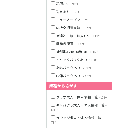
私服OK
- 396件
迎えあり
- 163件
栃木県
ニューオープン
- 52件
面接交通費支給
- 352件
茨城県
友達と一緒に体入OK
- 1119件
経験者優遇
- 1132件
都営浅草線
群馬県
3時間以内の勤務OK
- 1082件
東京メトロ銀座
ドリンクバックあり
- 983件
線
指名バックあり
- 789件
同伴バックあり
- 777件
業種からさがす
西武新宿線
クラブ求人・体入情報一覧
- 13件
キャバクラ求人・体入情報一覧
-
JR根岸線
608件
ラウンジ求人・体入情報一覧
-
西武池袋線
73件