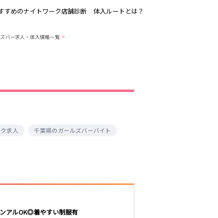
すすめのナイトワーク店舗診断
体入ルートとは？
>
ルズバー求人・体入情報一覧
吉祥寺
恵比寿駅
歌舞伎町
三ノ輪駅
渋谷
東新宿駅
品川・大井町・
森下駅
大森
赤坂
ーク求人
千葉県のガールズバーバイト
成増・板橋
船橋駅
津田沼駅
東陽町・門前仲
町
市川駅
・
調布
稲毛駅
東中野駅
明大前・烏山
ンアルOK◎着やすい制服有
大泉学園・石神