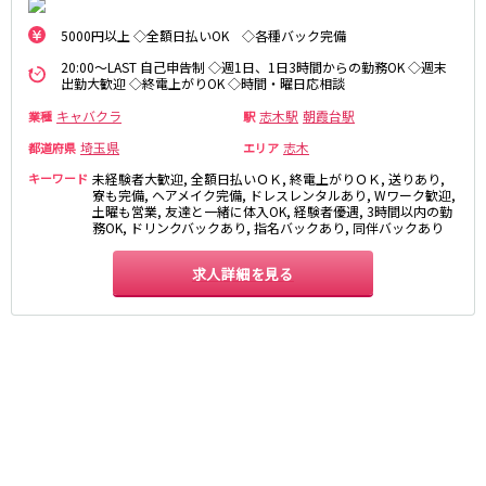
麻布十番駅
森下駅
赤坂
小岩・新小岩
5000円以上 ◇全額日払いOK ◇各種バック完備
勝どき駅
豊島園駅
自由が丘・学芸大学
三軒茶屋・二子玉川
20:00～LAST 自己申告制 ◇週1日、1日3時間からの勤務OK ◇週末
駒込・日暮里
成増・板橋
出勤大歓迎 ◇終電上がりOK ◇時間・曜日応相談
JR中央・総武線
荻窪・阿佐ヶ谷
浅草・浅草橋・両国
キャバクラ
志木駅
朝霞台駅
業種
駅
千葉駅
錦糸町駅
下北沢・経堂
大塚・巣鴨
埼玉県
志木
都道府県
エリア
新宿駅
吉祥寺駅
東陽町・門前仲町
府中
キーワード
未経験者大歓迎, 全額日払いＯＫ, 終電上がりＯＫ, 送りあり,
船橋駅
秋葉原駅
目黒・中目黒
拝島・小作
寮も完備, ヘアメイク完備, ドレスレンタルあり, Wワーク歓迎,
中野駅
本八幡駅
土曜も営業, 友達と一緒に体入OK, 経験者優遇, 3時間以内の勤
綾瀬・竹ノ塚・西新井
調布
務OK, ドリンクバックあり, 指名バックあり, 同伴バックあり
西船橋駅
津田沼駅
高円寺
国分寺
亀戸駅
小岩駅
亀有・金町
新宿
求人詳細を見る
高円寺駅
荻窪駅
明大前・烏山
四谷・神楽坂
市川駅
阿佐ヶ谷駅
菊川・瑞江
高田馬場・大久保
三鷹駅
新小岩駅
守谷
大泉学園・石神井公園
平井駅
稲毛駅
西麻布
両国駅
西荻窪駅
浅草橋駅
水道橋駅
神奈川県
東中野駅
飯田橋駅
関内
川崎
下総中山駅
幕張本郷駅