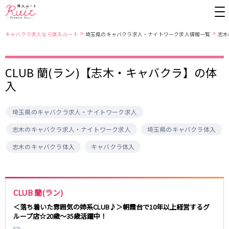
>
>
キャバクラ求人なら体入ルート
埼玉県のキャバクラ求人・ナイトワーク求人情報一覧
志木
CLUB 蘭(ラン)【志木・キャバクラ】の体
東京都
東京メトロ日比谷線
入
上野
銀座駅
池袋
上野駅
錦糸町・亀戸
秋葉原駅
新橋
北千住駅
埼玉県のキャバクラ求人・ナイトワーク求人
吉祥寺
恵比寿駅
町田
六本木駅
赤羽
中目黒駅
銀座
日比谷駅
志木のキャバクラ求人・ナイトワーク求人
埼玉県のキャバクラ体入
立川
広尾駅
歌舞伎町
三ノ輪駅
志木のキャバクラ体入
キャバクラ体入
五反田
蒲田
都営大江戸線
ひばりヶ丘・久米川
神田
渋谷
北千住
上野御徒町駅
六本木駅
八王子
練馬
CLUB 蘭(ラン)
練馬駅
門前仲町駅
六本木
品川・大井町・大森
＜落ち着いた雰囲気の姉系CLUB♪＞朝霞台で10年以上経営するグ
東新宿駅
両国駅
秋葉原
中野
ループ店☆20歳～35歳活躍中！
東中野駅
飯田橋駅
恵比寿
葛西