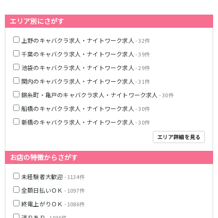
藤沢・鎌倉
相模原
四ツ谷駅
厚木
横浜
エリア別にさがす
大和
溝の口
JR中央線(快速)
上野のキャバクラ求人・ナイトワーク求人
- 32件
平塚
福富町・伊勢佐木町
新宿駅
立川駅
横須賀
上大岡・戸塚
千葉のキャバクラ求人・ナイトワーク求人
- 39件
吉祥寺駅
神田駅
新横浜
武蔵小杉
池袋のキャバクラ求人・ナイトワーク求人
- 29件
八王子駅
中野駅
たまプラーザ・向ヶ丘遊園・鷺沼
元住吉・綱島
関内のキャバクラ求人・ナイトワーク求人
- 31件
高円寺駅
荻窪駅
川崎中部
横浜東部
錦糸町・亀戸のキャバクラ求人・ナイトワーク求人
- 30件
阿佐ヶ谷駅
三鷹駅
川崎北部
茅ヶ崎
船橋のキャバクラ求人・ナイトワーク求人
- 30件
国分寺駅
西荻窪駅
桜木町
横浜西部
新橋のキャバクラ求人・ナイトワーク求人
- 30件
武蔵境駅
水道橋駅
小田原・湯河原
綾瀬・海老名・座間
武蔵小金井駅
東小金井駅
エリア詳細を見る
東中野駅
飯田橋駅
埼玉県
お店の特徴からさがす
国立駅
豊田駅
大宮
志木
西国分寺駅
高尾駅
未経験者大歓迎
- 1134件
南越谷
草加
四ツ谷駅
全額日払いＯＫ
- 1097件
川越
所沢
終電上がりＯＫ
熊谷
川口
- 1086件
JR山手線
浦和・北浦和
久喜
送りあり
- 1036件