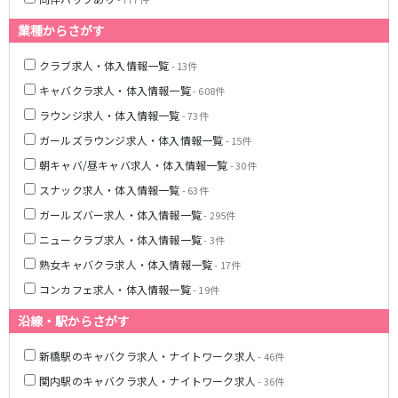
土浦
淡路町駅
水戸
四ツ谷駅
つくば
四谷三丁目駅
取手
業種からさがす
茨城県南
日立
JR京浜東北線
クラブ求人・体入情報一覧
神栖・鹿嶋
- 13件
勝田
北茨城
キャバクラ求人・体入情報一覧
- 608件
新橋駅
関内駅
ラウンジ求人・体入情報一覧
- 73件
上野駅
大宮駅
群馬県
ガールズラウンジ求人・体入情報一覧
川崎駅
赤羽駅
- 15件
高崎
前橋・伊勢崎
横浜駅
蒲田駅
朝キャバ/昼キャバ求人・体入情報一覧
- 30件
館林
太田
秋葉原駅
神田駅
スナック求人・体入情報一覧
- 63件
桐生
渋川
桜木町駅
御徒町駅
ガールズバー求人・体入情報一覧
- 295件
蕨駅
南浦和駅
ニュークラブ求人・体入情報一覧
- 3件
浦和駅
大船駅
熟女キャバクラ求人・体入情報一覧
- 17件
0
選択した内容で設定
該当求人
川口駅
件
日暮里駅
コンカフェ求人・体入情報一覧
- 19件
品川駅
北浦和駅
西川口駅
大井町駅
沿線・駅からさがす
大森駅
東十条駅
新橋駅のキャバクラ求人・ナイトワーク求人
- 46件
鶴見駅
王子駅
関内駅のキャバクラ求人・ナイトワーク求人
- 36件
西日暮里駅
さいたま新都心駅