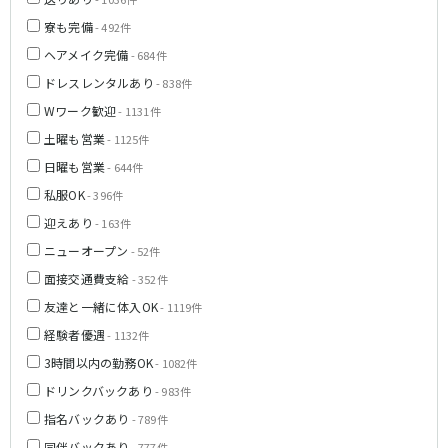
新橋駅
池袋駅
春日部
南浦和
寮も完備
- 492件
上野駅
新宿駅
蕨
上尾
ヘアメイク完備
- 684件
秋葉原駅
神田駅
飯能・狭山
深谷
ドレスレンタルあり
- 838件
五反田駅
恵比寿駅
坂戸・東松山
Wワーク歓迎
- 1131件
渋谷駅
御徒町駅
土曜も営業
品川駅
日暮里駅
- 1125件
千葉県
駒込駅
大塚駅
日曜も営業
- 644件
千葉
船橋
高田馬場駅
巣鴨駅
私服OK
- 396件
柏
市川・浦安
西日暮里駅
新大久保駅
迎えあり
- 163件
市原・木更津・君津
松戸
目黒駅
有楽町駅
ニューオープン
- 52件
成田・四街道・香取
津田沼
目白駅
原宿駅
面接交通費支給
八千代台・勝田台
- 352件
東金・茂原・長生
友達と一緒に体入OK
- 1119件
東京メトロ丸ノ内線
栃木県
経験者優遇
- 1132件
池袋駅
銀座駅
3時間以内の勤務OK
宇都宮
- 1082件
小山
新宿駅
赤坂見附駅
ドリンクバックあり
- 983件
荻窪駅
新宿三丁目駅
茨城県
指名バックあり
- 789件
新高円寺駅
南阿佐ケ谷駅
同伴バックあり
- 777件