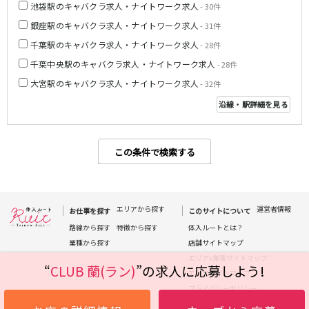
池袋駅のキャバクラ求人・ナイトワーク求人
- 30件
都営浅草線
銀座駅のキャバクラ求人・ナイトワーク求人
- 31件
千葉駅のキャバクラ求人・ナイトワーク求人
- 28件
新橋駅
五反田駅
千葉中央駅のキャバクラ求人・ナイトワーク求人
- 28件
浅草駅
浅草橋駅
大宮駅のキャバクラ求人・ナイトワーク求人
- 32件
東京メトロ銀座線
沿線・駅詳細を見る
新橋駅
銀座駅
上野駅
上野広小路駅
この条件で検索する
神田駅
渋谷駅
赤坂見附駅
浅草駅
田原町駅
末広町駅
表参道駅
エリアから探す
外苑前駅
運営者情報
お仕事を探す
このサイトについて
路線から探す
特徴から探す
体入ルートとは？
西武新宿線
業種から探す
店舗サイトマップ
エリアx業種サイトマップ
“
CLUB 蘭(ラン)
”の求人に応募しよう!
西武新宿駅
本川越駅
エリアサイトマップ
所沢駅
東村山駅
プライバシーポリシー
久米川駅
新所沢駅