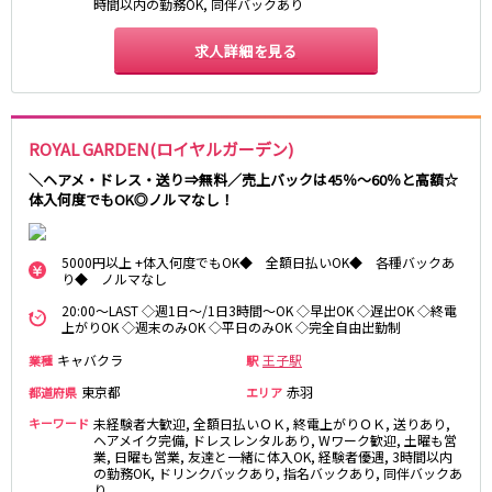
時間以内の勤務OK, 同伴バックあり
湯島駅
綾瀬駅
町屋駅
西日暮里駅
求人詳細を見る
表参道駅
乃木坂駅
都営新宿線
ROYAL GARDEN(ロイヤルガーデン)
本八幡駅
住吉駅
＼ヘアメ・ドレス・送り⇒無料／売上バックは45％～60％と高額☆
新宿三丁目駅
岩本町駅
体入何度でもOK◎ノルマなし！
小川町駅
森下駅
瑞江駅
一之江駅
5000円以上 +体入何度でもOK◆ 全額日払いOK◆ 各種バックあ
船堀駅
菊川駅
り◆ ノルマなし
20:00～LAST ◇週1日～/1日3時間～OK ◇早出OK ◇遅出OK ◇終電
つくばエクスプレス
上がりOK ◇週末のみOK ◇平日のみOK ◇完全自由出勤制
キャバクラ
王子駅
業種
駅
秋葉原駅
北千住駅
つくば駅
研究学園駅
東京都
赤羽
都道府県
エリア
浅草駅
守谷駅
キーワード
未経験者大歓迎, 全額日払いＯＫ, 終電上がりＯＫ, 送りあり,
ヘアメイク完備, ドレスレンタルあり, Wワーク歓迎, 土曜も営
三郷中央駅
八潮駅
業, 日曜も営業, 友達と一緒に体入OK, 経験者優遇, 3時間以内
の勤務OK, ドリンクバックあり, 指名バックあり, 同伴バックあ
り