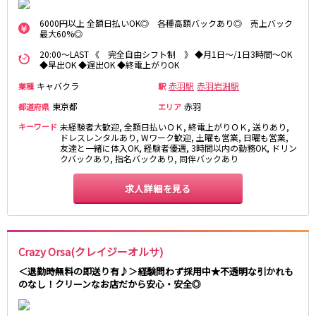
藤沢・鎌倉
相模原
四ツ谷駅
6000円以上 全額日払いOK◎ 各種高額バックあり◎ 売上バック
厚木
横浜
最大60%◎
大和
溝の口
JR中央線(快速)
20:00～LAST 《 完全自由シフト制 》 ◆月1日～/1日3時間～OK
平塚
福富町・伊勢佐木町
◆早出OK ◆遅出OK ◆終電上がりOK
新宿駅
立川駅
横須賀
上大岡・戸塚
キャバクラ
赤羽駅
赤羽岩淵駅
業種
駅
吉祥寺駅
神田駅
新横浜
武蔵小杉
東京都
赤羽
都道府県
エリア
八王子駅
中野駅
たまプラーザ・向ヶ丘遊園・鷺沼
元住吉・綱島
高円寺駅
荻窪駅
キーワード
未経験者大歓迎, 全額日払いＯＫ, 終電上がりＯＫ, 送りあり,
川崎中部
横浜東部
ドレスレンタルあり, Wワーク歓迎, 土曜も営業, 日曜も営業,
阿佐ヶ谷駅
三鷹駅
川崎北部
友達と一緒に体入OK, 経験者優遇, 3時間以内の勤務OK, ドリン
茅ヶ崎
クバックあり, 指名バックあり, 同伴バックあり
国分寺駅
西荻窪駅
桜木町
横浜西部
武蔵境駅
水道橋駅
小田原・湯河原
綾瀬・海老名・座間
求人詳細を見る
武蔵小金井駅
東小金井駅
東中野駅
飯田橋駅
埼玉県
国立駅
豊田駅
大宮
志木
西国分寺駅
高尾駅
Crazy Orsa(クレイジーオルサ)
南越谷
草加
四ツ谷駅
＜退勤時無料の即送り有♪＞経験問わず採用中★不透明な引かれも
川越
所沢
のなし！クリーンなお店だから安心・安全◎
熊谷
川口
JR山手線
浦和・北浦和
久喜