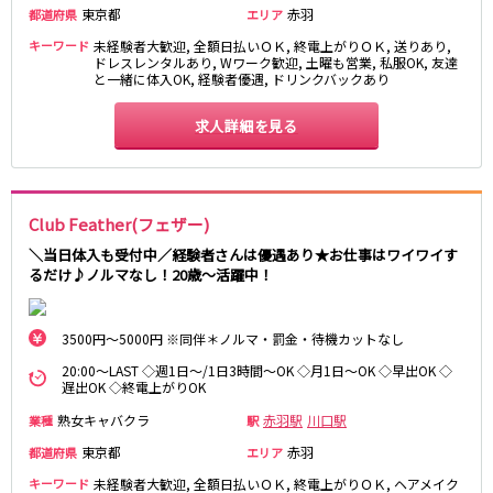
東京都
赤羽
都道府県
松原駅
エリア
キーワード
未経験者大歓迎, 全額日払いＯＫ, 終電上がりＯＫ, 送りあり,
ドレスレンタルあり, Wワーク歓迎, 土曜も営業, 私服OK, 友達
JR南武線
と一緒に体入OK, 経験者優遇, ドリンクバックあり
立川駅
川崎駅
求人詳細を見る
武蔵溝ノ口駅
武蔵小杉駅
府中本町駅
武蔵新城駅
登戸駅
稲田堤駅
Club Feather(フェザー)
JR横須賀線
＼当日体入も受付中／経験者さんは優遇あり★お仕事はワイワイす
るだけ♪ノルマなし！20歳～活躍中！
新橋駅
横浜駅
品川駅
大船駅
戸塚駅
東戸塚駅
3500円～5000円 ※同伴＊ノルマ・罰金・待機カットなし
久里浜駅
横須賀駅
20:00～LAST ◇週1日～/1日3時間～OK ◇月1日～OK ◇早出OK ◇
遅出OK ◇終電上がりOK
鎌倉駅
熟女キャバクラ
赤羽駅
川口駅
業種
駅
JR埼京線
東京都
赤羽
都道府県
エリア
キーワード
未経験者大歓迎, 全額日払いＯＫ, 終電上がりＯＫ, ヘアメイク
池袋駅
大宮駅