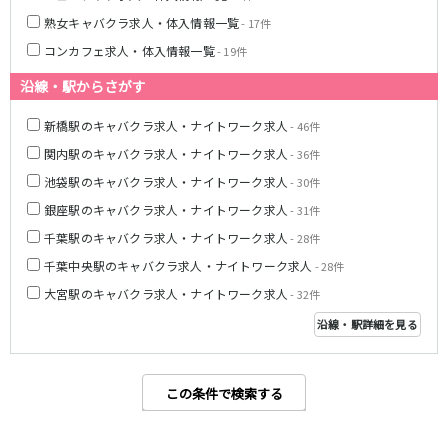
熟女キャバクラ求人・体入情報一覧
- 17件
JR湘南新宿ライン
コンカフェ求人・体入情報一覧
- 19件
池袋駅
大宮駅
沿線・駅からさがす
赤羽駅
横浜駅
恵比寿駅
渋谷駅
新橋駅のキャバクラ求人・ナイトワーク求人
- 46件
武蔵小杉駅
浦和駅
関内駅のキャバクラ求人・ナイトワーク求人
- 36件
大船駅
戸塚駅
池袋駅のキャバクラ求人・ナイトワーク求人
- 30件
東戸塚駅
銀座駅のキャバクラ求人・ナイトワーク求人
- 31件
東急多摩川線
千葉駅のキャバクラ求人・ナイトワーク求人
- 28件
千葉中央駅のキャバクラ求人・ナイトワーク求人
- 28件
蒲田駅
大宮駅のキャバクラ求人・ナイトワーク求人
- 32件
西武国分寺線
沿線・駅詳細を見る
東村山駅
国分寺駅
この条件で検索する
新京成電鉄線
松戸駅
新津田沼駅