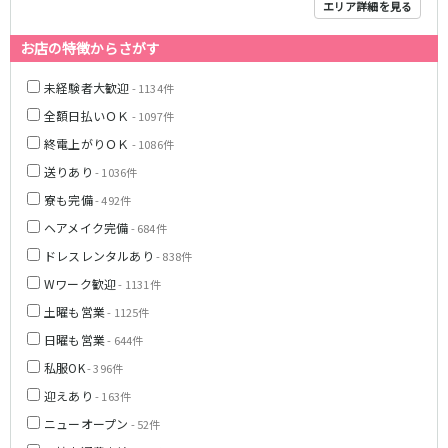
エリア詳細を見る
京成幕張本郷駅
お店の特徴からさがす
東武伊勢崎線
未経験者大歓迎
- 1134件
北千住駅
新越谷駅
全額日払いＯＫ
- 1097件
草加駅
獨協大学前駅
終電上がりＯＫ
- 1086件
館林駅
春日部駅
送りあり
- 1036件
押上〈スカイツリー前〉駅
谷塚駅
寮も完備
- 492件
竹ノ塚駅
浅草駅
ヘアメイク完備
- 684件
久喜駅
新伊勢崎駅
ドレスレンタルあり
- 838件
西新井駅
太田駅
伊勢崎駅
羽生駅
Wワーク歓迎
- 1131件
せんげん台駅
大袋駅
土曜も営業
- 1125件
加須駅
花崎駅
日曜も営業
- 644件
南羽生駅
蒲生駅
私服OK
- 396件
茂林寺前駅
牛田駅
迎えあり
- 163件
越谷駅
五反野駅
ニューオープン
- 52件
小菅駅