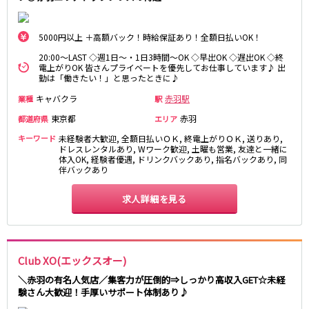
麻布十番駅
森下駅
赤坂
小岩・新小岩
勝どき駅
豊島園駅
自由が丘・学芸大学
三軒茶屋・二子玉川
5000円以上 ＋高額バック！時給保証あり！全額日払いOK！
駒込・日暮里
成増・板橋
JR中央・総武線
20:00～LAST ◇週1日～・1日3時間～OK ◇早出OK ◇遅出OK ◇終
電上がりOK 皆さんプライベートを優先してお仕事しています♪ 出
荻窪・阿佐ヶ谷
浅草・浅草橋・両国
勤は「働きたい！」と思ったときに♪
千葉駅
錦糸町駅
下北沢・経堂
大塚・巣鴨
新宿駅
吉祥寺駅
キャバクラ
赤羽駅
業種
駅
東陽町・門前仲町
府中
船橋駅
秋葉原駅
東京都
赤羽
都道府県
エリア
目黒・中目黒
拝島・小作
中野駅
本八幡駅
綾瀬・竹ノ塚・西新井
調布
キーワード
未経験者大歓迎, 全額日払いＯＫ, 終電上がりＯＫ, 送りあり,
ドレスレンタルあり, Wワーク歓迎, 土曜も営業, 友達と一緒に
西船橋駅
津田沼駅
高円寺
国分寺
体入OK, 経験者優遇, ドリンクバックあり, 指名バックあり, 同
亀戸駅
小岩駅
伴バックあり
亀有・金町
新宿
高円寺駅
荻窪駅
明大前・烏山
四谷・神楽坂
求人詳細を見る
市川駅
阿佐ヶ谷駅
菊川・瑞江
高田馬場・大久保
三鷹駅
新小岩駅
守谷
大泉学園・石神井公園
平井駅
稲毛駅
西麻布
両国駅
西荻窪駅
Club XO(エックスオー)
浅草橋駅
水道橋駅
神奈川県
＼赤羽の有名人気店／集客力が圧倒的⇒しっかり高収入GET☆未経
東中野駅
飯田橋駅
験さん大歓迎！手厚いサポート体制あり♪
関内
川崎
下総中山駅
幕張本郷駅