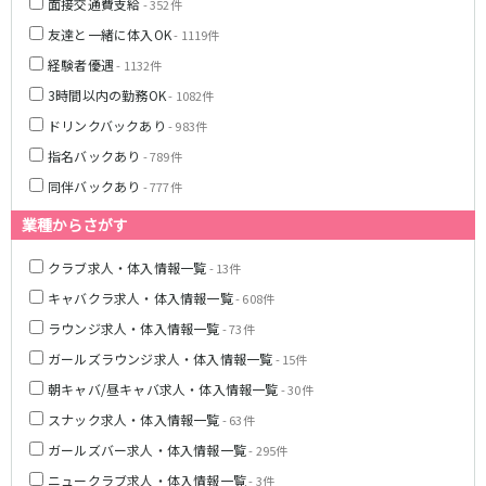
面接交通費支給
- 352件
友達と一緒に体入OK
JR武蔵野線
- 1119件
経験者優遇
- 1132件
南越谷駅
西船橋駅
3時間以内の勤務OK
- 1082件
南浦和駅
北朝霞駅
ドリンクバックあり
- 983件
府中本町駅
新秋津駅
指名バックあり
新八柱駅
新松戸駅
- 789件
東所沢駅
新三郷駅
同伴バックあり
- 777件
吉川駅
三郷駅
業種からさがす
越谷レイクタウン駅
クラブ求人・体入情報一覧
- 13件
東京メトロ東西線
キャバクラ求人・体入情報一覧
- 608件
ラウンジ求人・体入情報一覧
中野駅
西船橋駅
- 73件
浦安駅
葛西駅
ガールズラウンジ求人・体入情報一覧
- 15件
西葛西駅
門前仲町駅
朝キャバ/昼キャバ求人・体入情報一覧
- 30件
南行徳駅
高田馬場駅
スナック求人・体入情報一覧
- 63件
日本橋駅
飯田橋駅
ガールズバー求人・体入情報一覧
- 295件
神楽坂駅
東陽町駅
ニュークラブ求人・体入情報一覧
- 3件