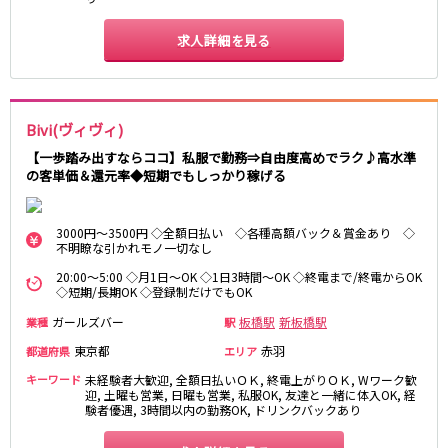
東急大井町線
求人詳細を見る
自由が丘駅
大井町駅
二子玉川駅
旗の台駅
京急本線
Bivi(ヴィヴィ)
京急川崎駅
横浜駅
【一歩踏み出すならココ】私服で勤務⇒自由度高めでラク♪高水準
の客単価＆還元率◆短期でもしっかり稼げる
京急蒲田駅
横須賀中央駅
品川駅
汐入駅
日ノ出町駅
京急鶴見駅
3000円～3500円 ◇全額日払い ◇各種高額バック＆賞金あり ◇
不明瞭な引かれモノ一切なし
上大岡駅
大森海岸駅
平和島駅
20:00～5:00 ◇月1日～OK ◇1日3時間～OK ◇終電まで/終電からOK
◇短期/長期OK ◇登録制だけでもOK
ガールズバー
京王井の頭線
板橋駅
新板橋駅
業種
駅
東京都
赤羽
都道府県
エリア
吉祥寺駅
渋谷駅
キーワード
未経験者大歓迎, 全額日払いＯＫ, 終電上がりＯＫ, Wワーク歓
神泉駅
下北沢駅
迎, 土曜も営業, 日曜も営業, 私服OK, 友達と一緒に体入OK, 経
井の頭公園駅
明大前駅
験者優遇, 3時間以内の勤務OK, ドリンクバックあり
池ノ上駅