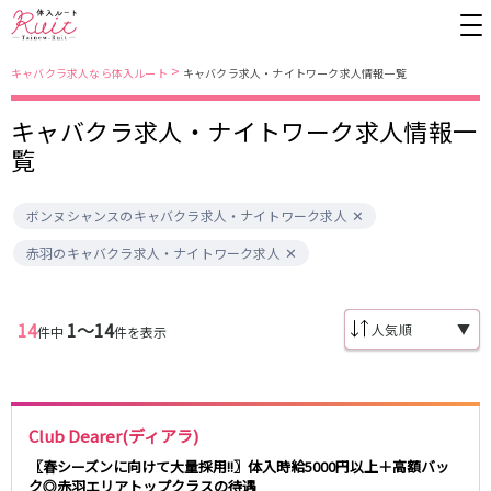
>
キャバクラ求人なら体入ルート
キャバクラ求人・ナイトワーク求人情報一覧
キャバクラ求人・ナイトワーク求人情報一
東京都
東京メトロ日比谷線
覧
上野
銀座駅
池袋
上野駅
ボンヌシャンスのキャバクラ求人・ナイトワーク求人
錦糸町・亀戸
秋葉原駅
新橋
北千住駅
吉祥寺
恵比寿駅
町田
六本木駅
赤羽のキャバクラ求人・ナイトワーク求人
赤羽
中目黒駅
銀座
日比谷駅
立川
広尾駅
歌舞伎町
三ノ輪駅
五反田
蒲田
14
1〜14
▼
件中
件を表示
都営大江戸線
ひばりヶ丘・久米川
神田
渋谷
北千住
上野御徒町駅
六本木駅
八王子
練馬
練馬駅
門前仲町駅
Club Dearer(ディアラ)
六本木
品川・大井町・大森
東新宿駅
両国駅
秋葉原
中野
〖春シーズンに向けて大量採用!!〗体入時給5000円以上＋高額バッ
東中野駅
飯田橋駅
ク◎赤羽エリアトップクラスの待遇
恵比寿
葛西