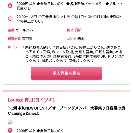
3000円以上 ◆全額日払いOK ◆各種高額バックあり ◆ノルマ・
新橋駅
池袋駅
春日部
南浦和
罰金なし
上野駅
新宿駅
蕨
上尾
20:00～LAST ◇完全自由シフト制 ◇週1日～OK ◇月1回の出勤OK
秋葉原駅
神田駅
◇終電上がりOK
飯能・狭山
深谷
五反田駅
恵比寿駅
坂戸・東松山
ガールズバー
赤羽駅
業種
駅
渋谷駅
御徒町駅
東京都
赤羽
都道府県
エリア
品川駅
日暮里駅
千葉県
キーワード
未経験者大歓迎, 全額日払いＯＫ, 終電上がりＯＫ, 送りあり,
駒込駅
大塚駅
ヘアメイク完備, Wワーク歓迎, 土曜も営業, 日曜も営業, 友達
千葉
船橋
高田馬場駅
と一緒に体入OK, 経験者優遇, 3時間以内の勤務OK, ドリンクバ
巣鴨駅
ックあり, 指名バックあり, 同伴バックあり
柏
市川・浦安
西日暮里駅
新大久保駅
市原・木更津・君津
松戸
目黒駅
有楽町駅
求人詳細を見る
成田・四街道・香取
津田沼
目白駅
原宿駅
八千代台・勝田台
東金・茂原・長生
東京メトロ丸ノ内線
栃木県
Lounge 宵月(ヨイヅキ)
池袋駅
銀座駅
＼2月中旬NEW OPEN！／オープニングメンバー大募集♪◎客層の良
宇都宮
小山
新宿駅
赤坂見附駅
いLounge &snack
荻窪駅
新宿三丁目駅
茨城県
新高円寺駅
南阿佐ケ谷駅
2000円以上 ◆全額日払いOK