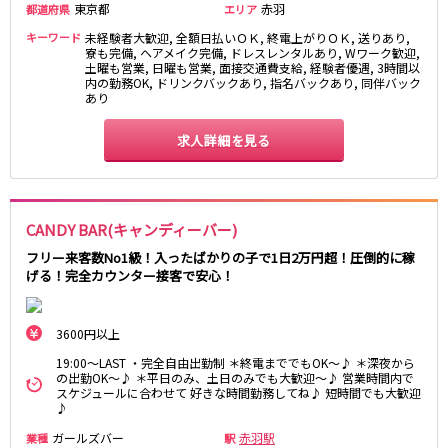
東京都
赤羽
都道府県
エリア
高田馬場駅
航空公園駅
キーワード
未経験者大歓迎, 全額日払いＯＫ, 終電上がりＯＫ, 送りあり,
新井薬師前駅
寮も完備, ヘアメイク完備, ドレスレンタルあり, Wワーク歓迎,
土曜も営業, 日曜も営業, 面接交通費支給, 経験者優遇, 3時間以
内の勤務OK, ドリンクバックあり, 指名バックあり, 同伴バック
JR根岸線
あり
関内駅
横浜駅
求人詳細を見る
桜木町駅
大船駅
西武池袋線
CANDY BAR(キャンディーバー)
池袋駅
練馬駅
フリー来客数No1級！入ったばかりの子で1日2万円超！圧倒的に稼
所沢駅
ひばりヶ丘駅
げる！完全カウンター接客で安心！
東久留米駅
秋津駅
清瀬駅
桜台駅
飯能駅
大泉学園駅
3600円以上
保谷駅
石神井公園駅
19:00～LAST ・完全自由出勤制 ＊終電まででもOK～♪ ＊深夜から
の出勤OK～♪ ＊平日のみ、土日のみでも大歓迎～♪ 営業時間内で
西所沢駅
吾野駅
スケジュールに合わせて 好きな時間勤務してね♪ 短時間でも大歓迎
♪
JR横浜線
ガールズバー
赤羽駅
業種
駅