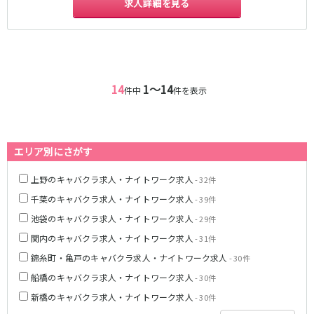
求人詳細を見る
JR八高線(八王子～高麗川)
八王子駅
東飯能駅
東武野田線
14
1〜14
件中
件を表示
大宮駅
船橋駅
柏駅
春日部駅
エリア別にさがす
小田急江ノ島線
上野のキャバクラ求人・ナイトワーク求人
- 32件
大和駅
藤沢駅
千葉のキャバクラ求人・ナイトワーク求人
- 39件
相模大野駅
湘南台駅
池袋のキャバクラ求人・ナイトワーク求人
鶴間駅
中央林間駅
- 29件
本鵠沼駅
南林間駅
関内のキャバクラ求人・ナイトワーク求人
- 31件
錦糸町・亀戸のキャバクラ求人・ナイトワーク求人
- 30件
京成千葉線
船橋のキャバクラ求人・ナイトワーク求人
- 30件
千葉中央駅
京成千葉駅
新橋のキャバクラ求人・ナイトワーク求人
- 30件
京成津田沼駅
京成稲毛駅