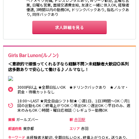
ヘアメイク完備, ドレスレンタルあり, Wワーク歓迎, 土曜も営
業, 日曜も営業, 面接交通費支給, 友達と一緒に体入OK, 経験者
優遇, 3時間以内の勤務OK, ドリンクバックあり, 指名バックあ
JR東海道本線
り, 同伴バックあり
新橋駅
川崎駅
求人詳細を見る
横浜駅
藤沢駅
平塚駅
大船駅
品川駅
大磯駅
戸塚駅
茅ヶ崎駅
Girls Bar Lunon(ルノン)
辻堂駅
小田原駅
＜意欲的で頑張ってくれる子なら経験不問＞未経験者大歓迎◎系列
店多数ありで安心して働ける♪ノルマなし！
東急東横線
3000円以上 ★全額日払いOK ★ドリンクバックあり ★ノルマ・
横浜駅
渋谷駅
罰金・待機カットなし
武蔵小杉駅
中目黒駅
18:00～LAST ★完全自由シフト制★ ◇週1日、1日3時間～OK ◇月1
自由が丘駅
代官山駅
回の出勤もOK ◇終電上がりOK ◇早出OK ◇遅出OK ◇平日のみ、週
末のみもOK ◇時間・曜日応相談 ◇レギュラー勤務OK
新丸子駅
学芸大学駅
綱島駅
祐天寺駅
ガールズバー
赤羽駅
業種
駅
元住吉駅
日吉駅
東京都
赤羽
都道府県
エリア
菊名駅
キーワード
未経験者大歓迎, 全額日払いＯＫ, 終電上がりＯＫ, 送りあり,