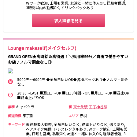
Wワーク歓迎, 土曜も営業, 友達と一緒に体入OK, 経験者優遇,
3時間以内の勤務OK, ドリンクバックあり
東急目黒線
武蔵小杉駅
求人詳細を見る
新丸子駅
目黒駅
武蔵小山駅
日吉駅
Lounge makeself(メイクセルフ)
JR常磐線(上野～取手)
GRAND OPEN★高時給＆高待遇！＼採用率99%／自由で働きやすい
上野駅
柏駅
お店♪ノルマ罰金なし◎
北千住駅
松戸駅
綾瀬駅
日暮里駅
5000円～6000円 ◆全額日払いOK◆各種バックあり◆ノルマ・罰金
なし
南柏駅
取手駅
金町駅
北松戸駅
20:30～LAST ■週1日～OK ■1日3時間～OK ■月1日～OK ■遅出OK
■終電上がりOK
新松戸駅
亀有駅
キャバクラ
東十条駅
王子神谷駅
業種
駅
馬橋駅
東京都
赤羽
都道府県
エリア
東京メトロ千代田線
キーワード
未経験者大歓迎, 全額日払いＯＫ, 終電上がりＯＫ, 送りあり,
ヘアメイク完備, ドレスレンタルあり, Wワーク歓迎, 土曜も営
北千住駅
赤坂駅
業, 日曜も営業, 私服OK, 友達と一緒に体入OK, 経験者優遇, 3