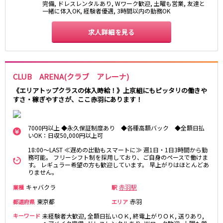
完備, ドレスレンタルあり, Wワーク歓迎, 土曜も営業, 友達と
新宿駅
赤羽駅
一緒に体入OK, 経験者優遇, 3時間以内の勤務OK
恵比寿駅
渋谷駅
求人詳細を見る
川越駅
十条駅
北赤羽駅
板橋駅
西武多摩湖線
CLUB ARENA(クラブ アレーナ)
国分寺駅
八坂駅
《エリアトップクラスの体入時給！》上京組にもピッタリの働きや
すさ・稼ぎやすさが、ここ赤羽にあります！
小田急小田原線
7000円以上 ◆永久保証制度あり ◆各種高額バック ◆全額日払
新宿駅
町田駅
いOK：日収50,000円以上可
本厚木駅
厚木駅
18:00～LAST ≪遅めの出勤もスマートに≫ 週1日・1日3時間から勤
相模大野駅
下北沢駅
務可能。 フリーシフト制を採用しており、ご自身のペースで働けま
す。 レギュラー希望の方も歓迎しています。 早上がりはほとんどあ
祖師ヶ谷大蔵駅
向ヶ丘遊園駅
りません。
登戸駅
成城学園前駅
キャバクラ
赤羽駅
業種
駅
経堂駅
小田急相模原駅
東京都
赤羽
都道府県
エリア
小田原駅
豪徳寺駅
キーワード
未経験者大歓迎, 全額日払いＯＫ, 終電上がりＯＫ, 送りあり,
海老名駅