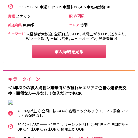
土浦
淡路町駅
水戸
四ツ谷駅
19:00～LAST ◆週2日～OK ◆週末のみOK ◆短期勤務OK
つくば
四谷三丁目駅
取手
茨城県南
日立
スナック
赤羽駅
業種
駅
JR京浜東北線
神栖・鹿嶋
勝田
東京都
赤羽
都道府県
エリア
北茨城
新橋駅
関内駅
キーワード
未経験者大歓迎, 全額日払いＯＫ, 終電上がりＯＫ, 送りあり,
Wワーク歓迎, 土曜も営業, ニューオープン, 経験者優遇
上野駅
大宮駅
群馬県
川崎駅
赤羽駅
求人詳細を見る
高崎
前橋・伊勢崎
横浜駅
蒲田駅
館林
太田
秋葉原駅
神田駅
桐生
渋川
桜木町駅
御徒町駅
キラークイーン
蕨駅
南浦和駅
＜1年ぶりの求人掲載＞繁華街から離れたエリアに位置◇連絡先交
浦和駅
大船駅
換・面倒なルールなし！体入だけでもOK
0
選択した内容で設定
該当求人
川口駅
件
日暮里駅
品川駅
北浦和駅
西川口駅
大井町駅
3000円以上 ◇全額日払いOK◇各種バックあり◇ノルマ・罰金・シ
フトの強制なし
大森駅
東十条駅
20:00～LAST ──＊*完全フリーシフト制！ ◇週1日～/1日3時間～
鶴見駅
王子駅
OK ◇早出OK ◇遅出OK ◇終電上がりOK
西日暮里駅
さいたま新都心駅