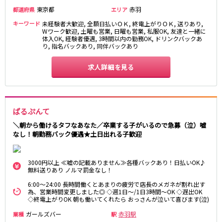
町田駅
東京都
八王子駅
赤羽
都道府県
エリア
相模原駅
橋本駅
キーワード
未経験者大歓迎, 全額日払いＯＫ, 終電上がりＯＫ, 送りあり,
Wワーク歓迎, 土曜も営業, 日曜も営業, 私服OK, 友達と一緒に
新横浜駅
淵野辺駅
体入OK, 経験者優遇, 3時間以内の勤務OK, ドリンクバックあ
り, 指名バックあり, 同伴バックあり
矢部駅
成瀬駅
古淵駅
菊名駅
求人詳細を見る
東急田園都市線
渋谷駅
溝の口駅
ぱるぷんて
三軒茶屋駅
鷺沼駅
＼朝から働けるタフなあなた／卒業する子がいるので急募（泣）嘘
たまプラーザ駅
あざみ野駅
なし！朝勤務バック優遇★土日出れる子歓迎
藤が丘駅
用賀駅
二子玉川駅
中央林間駅
3000円以上 ≪嘘の記載ありません≫各種バックあり！日払いOK♪
宮前平駅
桜新町駅
無料送りあり ノルマ罰金なし！
6:00～24:00 長時間働くとあまりの疲労で店長のメガネが割れ出す
東急世田谷線
為、営業時間変更しました◎ ◇週1日～/1日3時間～OK ◇遅出OK
◇終電上がりOK 朝も働いてくれたら おっさんが泣いて喜びます(泣)
三軒茶屋駅
西太子堂駅
ガールズバー
赤羽駅
業種
駅
下高井戸駅
宮の坂駅