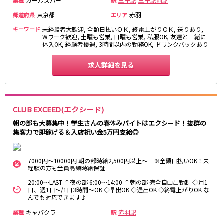
ガールズバー
王子駅
王子駅前駅
業種
駅
東京都
赤羽
都道府県
エリア
都営浅草線
キーワード
未経験者大歓迎, 全額日払いＯＫ, 終電上がりＯＫ, 送りあり,
新橋駅
五反田駅
Wワーク歓迎, 土曜も営業, 日曜も営業, 私服OK, 友達と一緒に
体入OK, 経験者優遇, 3時間以内の勤務OK, ドリンクバックあり
浅草駅
浅草橋駅
求人詳細を見る
東京メトロ銀座線
新橋駅
銀座駅
上野駅
上野広小路駅
CLUB EXCEED(エクシード)
神田駅
渋谷駅
朝の部も大募集中！学生さんの春休みバイトはエクシード！抜群の
赤坂見附駅
浅草駅
集客力で即稼げる＆入店祝い金5万円支給◎
田原町駅
末広町駅
表参道駅
外苑前駅
7000円～10000円 朝の部時給2,500円以上～ ※全額日払いOK！未
経験の方も全員高額時給保証
西武新宿線
20:00～LAST ↑夜の部 6:00〜14:00 ↑朝の部 完全自由出勤制 ◇月1
日、週1日～/1日3時間～OK ◇早出OK ◇遅出OK ◇終電上がりOK な
西武新宿駅
本川越駅
んでも対応できます♪
所沢駅
東村山駅
キャバクラ
赤羽駅
業種
駅
久米川駅
新所沢駅