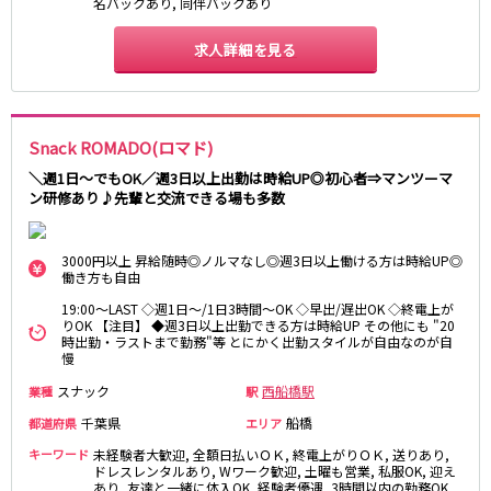
名バックあり, 同伴バックあり
湯島駅
綾瀬駅
町屋駅
西日暮里駅
求人詳細を見る
表参道駅
乃木坂駅
都営新宿線
Snack ROMADO(ロマド)
本八幡駅
住吉駅
＼週1日～でもOK／週3日以上出勤は時給UP◎初心者⇒マンツーマ
新宿三丁目駅
岩本町駅
ン研修あり♪先輩と交流できる場も多数
小川町駅
森下駅
瑞江駅
一之江駅
3000円以上 昇給随時◎ノルマなし◎週3日以上働ける方は時給UP◎
船堀駅
菊川駅
働き方も自由
19:00～LAST ◇週1日～/1日3時間～OK ◇早出/遅出OK ◇終電上が
つくばエクスプレス
りOK 【注目】 ◆週3日以上出勤できる方は時給UP その他にも "20
時出勤・ラストまで勤務"等 とにかく出勤スタイルが自由なのが自
慢
秋葉原駅
北千住駅
つくば駅
研究学園駅
スナック
西船橋駅
業種
駅
浅草駅
守谷駅
千葉県
船橋
都道府県
エリア
三郷中央駅
八潮駅
キーワード
未経験者大歓迎, 全額日払いＯＫ, 終電上がりＯＫ, 送りあり,
ドレスレンタルあり, Wワーク歓迎, 土曜も営業, 私服OK, 迎え
あり, 友達と一緒に体入OK, 経験者優遇, 3時間以内の勤務OK