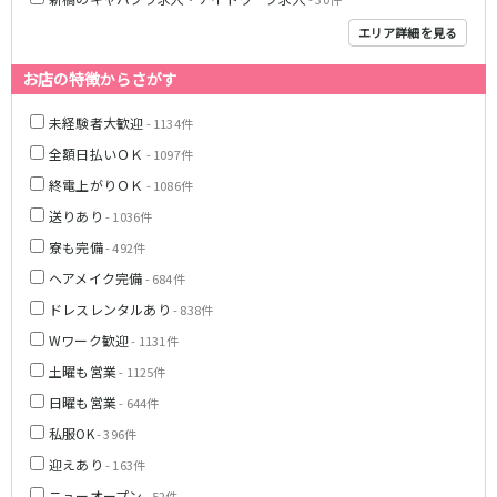
エリア詳細を見る
JR武蔵野線
南越谷駅
西船橋駅
お店の特徴からさがす
南浦和駅
北朝霞駅
未経験者大歓迎
- 1134件
府中本町駅
新秋津駅
全額日払いＯＫ
- 1097件
新八柱駅
新松戸駅
終電上がりＯＫ
- 1086件
東所沢駅
新三郷駅
吉川駅
三郷駅
送りあり
- 1036件
越谷レイクタウン駅
寮も完備
- 492件
ヘアメイク完備
- 684件
東京メトロ東西線
ドレスレンタルあり
- 838件
中野駅
西船橋駅
Wワーク歓迎
- 1131件
浦安駅
葛西駅
土曜も営業
- 1125件
西葛西駅
門前仲町駅
日曜も営業
- 644件
南行徳駅
高田馬場駅
私服OK
- 396件
日本橋駅
飯田橋駅
迎えあり
- 163件
神楽坂駅
東陽町駅
ニューオープン
- 52件