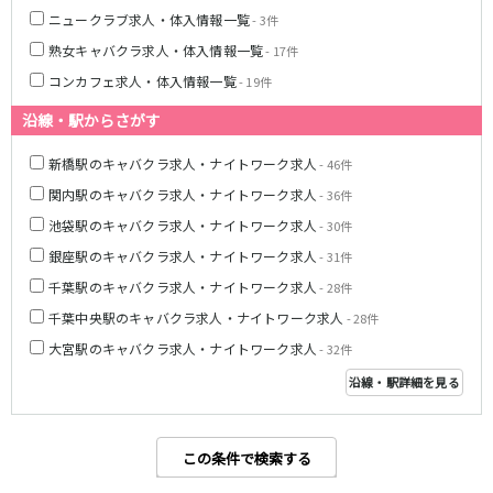
ニュークラブ求人・体入情報一覧
八柱駅
京成津田沼駅
- 3件
五香駅
熟女キャバクラ求人・体入情報一覧
- 17件
コンカフェ求人・体入情報一覧
- 19件
横浜市営地下鉄ブルーライン
沿線・駅からさがす
関内駅
横浜駅
新橋駅のキャバクラ求人・ナイトワーク求人
- 46件
桜木町駅
新横浜駅
関内駅のキャバクラ求人・ナイトワーク求人
戸塚駅
湘南台駅
- 36件
伊勢佐木長者町駅
上大岡駅
池袋駅のキャバクラ求人・ナイトワーク求人
- 30件
蒔田駅
吉野町駅
銀座駅のキャバクラ求人・ナイトワーク求人
- 31件
千葉駅のキャバクラ求人・ナイトワーク求人
- 28件
みなとみらい線
千葉中央駅のキャバクラ求人・ナイトワーク求人
- 28件
横浜駅
馬車道駅
大宮駅のキャバクラ求人・ナイトワーク求人
- 32件
日本大通り駅
新高島駅
沿線・駅詳細を見る
みなとみらい駅
京王相模原線
この条件で検索する
橋本駅
調布駅