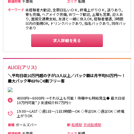
千葉県
船橋
都道府県
エリア
町田駅
八王子駅
キーワード
未経験者大歓迎, 全額日払いＯＫ, 終電上がりＯＫ, 送りあり,
相模原駅
橋本駅
寮も完備, ヘアメイク完備, Wワーク歓迎, 土曜も営業, 迎えあ
り, 面接交通費支給, 友達と一緒に体入OK, 経験者優遇, 3時間
新横浜駅
淵野辺駅
以内の勤務OK, ドリンクバックあり, 指名バックあり, 同伴バッ
クあり
矢部駅
成瀬駅
古淵駅
菊名駅
求人詳細を見る
東急田園都市線
渋谷駅
溝の口駅
ALICE(アリス)
三軒茶屋駅
鷺沼駅
＼平均日収10万円超の子が13人以上／バック額は月平均50万円～！
たまプラーザ駅
あざみ野駅
最大バック率63％◇6割フリー客
藤が丘駅
用賀駅
二子玉川駅
中央林間駅
4000円～6000円 →それ以上も可能！待機中も時給発生◆ 最大日収
宮前平駅
桜新町駅
10万円可能*♪友達紹介料7万円☆
19:00～LAST ◇週1日～/1日3時間～OK ◇早出OK ◇遅出OK ◇終電
東急世田谷線
上がりOK
三軒茶屋駅
西太子堂駅
ガールズバー
船橋駅
京成船橋駅
業種
駅
下高井戸駅
宮の坂駅
千葉県
船橋
都道府県
エリア