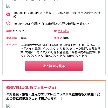
麻布十番駅
森下駅
赤坂
小岩・新小岩
勝どき駅
豊島園駅
自由が丘・学芸大学
三軒茶屋・二子玉川
10000円～20000円 ※上限なし ※体入時、指名バック小計50％支
給
駒込・日暮里
成増・板橋
JR中央・総武線
20:00～LAST ◇週1〜/1日3時間OK ◇遅い時間の出勤もOK
荻窪・阿佐ヶ谷
浅草・浅草橋・両国
千葉駅
錦糸町駅
下北沢・経堂
大塚・巣鴨
キャバクラ
西船橋駅
業種
駅
新宿駅
吉祥寺駅
東陽町・門前仲町
府中
千葉県
船橋
都道府県
エリア
船橋駅
秋葉原駅
目黒・中目黒
拝島・小作
キーワード
未経験者大歓迎, 全額日払いＯＫ, 終電上がりＯＫ, 送りあり,
中野駅
本八幡駅
綾瀬・竹ノ塚・西新井
調布
ヘアメイク完備, ドレスレンタルあり, Wワーク歓迎, 土曜も営
業, 友達と一緒に体入OK, 経験者優遇, 3時間以内の勤務OK, ド
西船橋駅
津田沼駅
高円寺
国分寺
リンクバックあり, 指名バックあり, 同伴バックあり
亀戸駅
小岩駅
亀有・金町
新宿
高円寺駅
荻窪駅
求人詳細を見る
明大前・烏山
四谷・神楽坂
市川駅
阿佐ヶ谷駅
菊川・瑞江
高田馬場・大久保
三鷹駅
新小岩駅
守谷
大泉学園・石神井公園
平井駅
稲毛駅
西麻布
船橋VELLUGUE(ヴェルージュ)
両国駅
西荻窪駅
≪知名度・集客・還元力エリアNo1クラス≫未経験者も大歓迎！安
浅草橋駅
水道橋駅
神奈川県
心の時給保証あり☆必ず稼がせます！！
東中野駅
飯田橋駅
関内
川崎
下総中山駅
幕張本郷駅