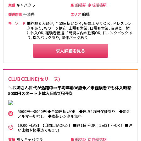
キャバクラ
船橋駅
京成船橋駅
業種
駅
都営浅草線
千葉県
船橋
都道府県
エリア
新橋駅
五反田駅
キーワード
未経験者大歓迎, 全額日払いＯＫ, 終電上がりＯＫ, ドレスレン
タルあり, Wワーク歓迎, 土曜も営業, 日曜も営業, 友達と一緒
浅草駅
浅草橋駅
に体入OK, 経験者優遇, 3時間以内の勤務OK, ドリンクバックあ
り, 指名バックあり, 同伴バックあり
東京メトロ銀座線
求人詳細を見る
新橋駅
銀座駅
上野駅
上野広小路駅
神田駅
渋谷駅
CLUB CELINE(セリーヌ)
赤坂見附駅
浅草駅
＼お姉さん世代が活躍中⇒平均年齢36歳◆／未経験者でも体入時給
田原町駅
末広町駅
5000円スタート♪体入日収2万円◎
表参道駅
外苑前駅
西武新宿線
5000円～8000円 ◆全額日払いOK ◆日収2万円保証あり ◆罰金
ノルマ一切なし ◆衣装レンタル無料
西武新宿駅
本川越駅
19:00～LAST 【自由出勤OK☆】 ■週1日～OK！1日3ｈ～OK！ ■遅
い出勤や終電迄でもOK！
所沢駅
東村山駅
久米川駅
新所沢駅
熟女キャバクラ
船橋駅
京成船橋駅
業種
駅