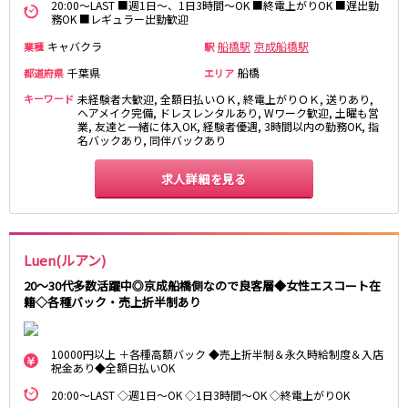
土浦
淡路町駅
水戸
四ツ谷駅
20:00～LAST ■週1日～、1日3時間～OK ■終電上がりOK ■遅出勤
務OK ■レギュラー出勤歓迎
つくば
四谷三丁目駅
取手
茨城県南
日立
キャバクラ
船橋駅
京成船橋駅
業種
駅
JR京浜東北線
神栖・鹿嶋
勝田
千葉県
船橋
都道府県
エリア
北茨城
キーワード
新橋駅
未経験者大歓迎, 全額日払いＯＫ, 終電上がりＯＫ, 送りあり,
関内駅
ヘアメイク完備, ドレスレンタルあり, Wワーク歓迎, 土曜も営
上野駅
大宮駅
業, 友達と一緒に体入OK, 経験者優遇, 3時間以内の勤務OK, 指
群馬県
名バックあり, 同伴バックあり
川崎駅
赤羽駅
高崎
前橋・伊勢崎
横浜駅
蒲田駅
求人詳細を見る
館林
太田
秋葉原駅
神田駅
桐生
渋川
桜木町駅
御徒町駅
蕨駅
南浦和駅
Luen(ルアン)
浦和駅
大船駅
0
選択した内容で設定
該当求人
川口駅
件
日暮里駅
20～30代多数活躍中◎京成船橋側なので良客層◆女性エスコート在
籍◇各種バック・売上折半制あり
品川駅
北浦和駅
西川口駅
大井町駅
大森駅
東十条駅
10000円以上 ＋各種高額バック ◆売上折半制＆永久時給制度＆入店
祝金あり◆全額日払いOK
鶴見駅
王子駅
20:00～LAST ◇週1日～OK ◇1日3時間～OK ◇終電上がりOK
西日暮里駅
さいたま新都心駅