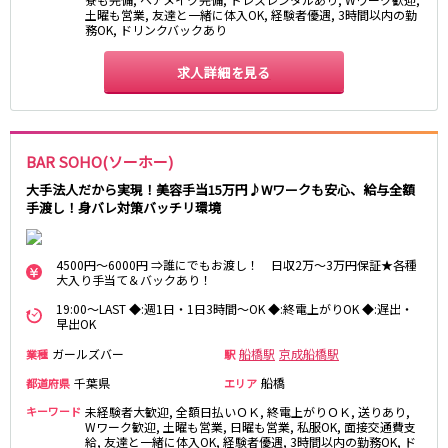
土曜も営業, 友達と一緒に体入OK, 経験者優遇, 3時間以内の勤
務OK, ドリンクバックあり
JR東海道本線
新橋駅
求人詳細を見る
川崎駅
横浜駅
藤沢駅
平塚駅
大船駅
品川駅
大磯駅
BAR SOHO(ソーホー)
戸塚駅
茅ヶ崎駅
大手法人だから実現！美容手当15万円♪Wワークも安心、給与全額
辻堂駅
小田原駅
手渡し！身バレ対策バッチリ環境
東急東横線
4500円～6000円 ⇒誰にでもお渡し！ 日収2万～3万円保証★各種
大入り手当て＆バックあり！
横浜駅
渋谷駅
武蔵小杉駅
中目黒駅
19:00～LAST ◆:週1日・1日3時間～OK ◆:終電上がりOK ◆:遅出・
早出OK
自由が丘駅
代官山駅
ガールズバー
船橋駅
京成船橋駅
業種
駅
新丸子駅
学芸大学駅
綱島駅
祐天寺駅
千葉県
船橋
都道府県
エリア
元住吉駅
日吉駅
キーワード
未経験者大歓迎, 全額日払いＯＫ, 終電上がりＯＫ, 送りあり,
Wワーク歓迎, 土曜も営業, 日曜も営業, 私服OK, 面接交通費支
菊名駅
給, 友達と一緒に体入OK, 経験者優遇, 3時間以内の勤務OK, ド