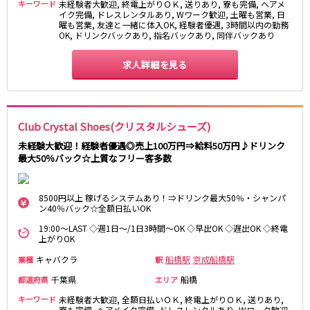
キーワード
未経験者大歓迎, 終電上がりＯＫ, 送りあり, 寮も完備, ヘアメ
新宿駅
赤羽駅
イク完備, ドレスレンタルあり, Wワーク歓迎, 土曜も営業, 日
曜も営業, 友達と一緒に体入OK, 経験者優遇, 3時間以内の勤務
恵比寿駅
渋谷駅
OK, ドリンクバックあり, 指名バックあり, 同伴バックあり
川越駅
十条駅
北赤羽駅
求人詳細を見る
板橋駅
西武多摩湖線
国分寺駅
八坂駅
Club Crystal Shoes(クリスタルシューズ)
未経験大歓迎！経験者優遇◎売上100万円⇒給料50万円♪ドリンク
小田急小田原線
最大50％バック☆上質なフリー客多数
新宿駅
町田駅
8500円以上 稼げるシステムあり！⇒ドリンク最大50％・シャンパ
本厚木駅
厚木駅
ン40％バック☆全額日払いOK
相模大野駅
下北沢駅
19:00～LAST ◇週1日～/1日3時間～OK ◇早出OK ◇遅出OK ◇終電
祖師ヶ谷大蔵駅
向ヶ丘遊園駅
上がりOK
登戸駅
成城学園前駅
キャバクラ
船橋駅
京成船橋駅
業種
駅
経堂駅
小田急相模原駅
千葉県
船橋
都道府県
エリア
小田原駅
豪徳寺駅
キーワード
未経験者大歓迎, 全額日払いＯＫ, 終電上がりＯＫ, 送りあり,
海老名駅
寮も完備, ヘアメイク完備, ドレスレンタルあり, Wワーク歓迎,