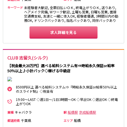
松原駅
キーワード
未経験者大歓迎, 全額日払いＯＫ, 終電上がりＯＫ, 送りあり,
ヘアメイク完備, Wワーク歓迎, 土曜も営業, 日曜も営業, 面接
交通費支給, 友達と一緒に体入OK, 経験者優遇, 3時間以内の勤
JR南武線
務OK, ドリンクバックあり, 指名バックあり, 同伴バックあり
立川駅
川崎駅
求人詳細を見る
武蔵溝ノ口駅
武蔵小杉駅
府中本町駅
武蔵新城駅
登戸駅
稲田堤駅
CLUB 志留久(シルク)
JR横須賀線
【祝金最大20万円】選べる給料システム有⇒時給永久保証or給率
50％以上♪小計バック◇稼げる中級店
新橋駅
横浜駅
品川駅
大船駅
8500円以上 選べる給料システム⇒『時給永久保証or給率50％以上
戸塚駅
東戸塚駅
のスライド制』◇祝金有
久里浜駅
横須賀駅
19:00～LAST ◇週1日～/1日3時間～OK ◇早出OK ◇遅出OK ◇終電
鎌倉駅
上がりOK
キャバクラ
船橋駅
京成船橋駅
業種
駅
JR埼京線
千葉県
船橋
都道府県
エリア
池袋駅
大宮駅