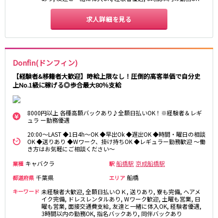
東急大井町線
求人詳細を見る
自由が丘駅
大井町駅
二子玉川駅
旗の台駅
京急本線
Donfin(ドンフィン)
京急川崎駅
横浜駅
【経験者&移籍者大歓迎】時給上限なし！圧倒的高客単価で自分史
上No.1級に稼げる◎歩合最大80％支給
京急蒲田駅
横須賀中央駅
品川駅
汐入駅
日ノ出町駅
京急鶴見駅
8000円以上 各種高額バックあり♪全額日払いOK！※経験者＆レギ
ュラ ー勤務優遇
上大岡駅
大森海岸駅
平和島駅
20:00～LAST ◆1日4h～OK ◆早出Ok ◆遅出OK ◆時間・曜日の相談
OK ◆送りあり ◆Wワーク、掛け持ちOK ◆レギュラー勤務歓迎 ～働
き方はお気軽にご相談ください～
京王井の頭線
キャバクラ
船橋駅
京成船橋駅
業種
駅
吉祥寺駅
渋谷駅
千葉県
船橋
都道府県
エリア
神泉駅
下北沢駅
キーワード
未経験者大歓迎, 全額日払いＯＫ, 送りあり, 寮も完備, ヘアメ
井の頭公園駅
イク完備, ドレスレンタルあり, Wワーク歓迎, 土曜も営業, 日
明大前駅
曜も営業, 面接交通費支給, 友達と一緒に体入OK, 経験者優遇,
池ノ上駅
3時間以内の勤務OK, 指名バックあり, 同伴バックあり