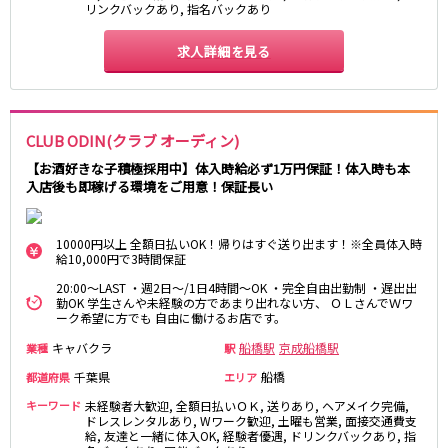
リンクバックあり, 指名バックあり
東急目黒線
求人詳細を見る
武蔵小杉駅
新丸子駅
目黒駅
武蔵小山駅
日吉駅
CLUB ODIN(クラブ オーディン)
JR常磐線(上野～取手)
【お酒好きな子積極採用中】体入時給必ず1万円保証！体入時も本
入店後も即稼げる環境をご用意！保証長い
上野駅
柏駅
北千住駅
松戸駅
10000円以上 全額日払いOK！帰りはすぐ送り出ます！※全員体入時
綾瀬駅
日暮里駅
給10,000円で3時間保証
南柏駅
取手駅
20:00～LAST ・週2日～/1日4時間～OK ・完全自由出勤制 ・遅出出
金町駅
北松戸駅
勤OK 学生さんや未経験の方であまり出れない方、 ＯＬさんでＷワ
ーク希望に方でも 自由に働けるお店です。
新松戸駅
亀有駅
キャバクラ
船橋駅
京成船橋駅
業種
駅
馬橋駅
千葉県
船橋
都道府県
エリア
東京メトロ千代田線
キーワード
未経験者大歓迎, 全額日払いＯＫ, 送りあり, ヘアメイク完備,
ドレスレンタルあり, Wワーク歓迎, 土曜も営業, 面接交通費支
北千住駅
赤坂駅
給, 友達と一緒に体入OK, 経験者優遇, ドリンクバックあり, 指