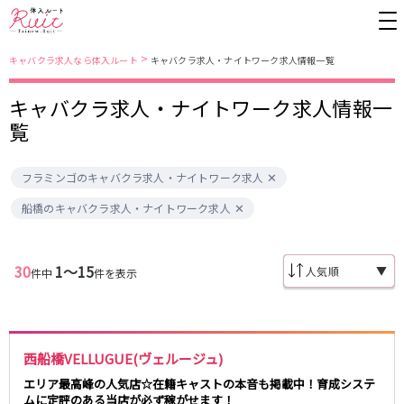
>
キャバクラ求人なら体入ルート
キャバクラ求人・ナイトワーク求人情報一覧
キャバクラ求人・ナイトワーク求人情報一
東京都
東京メトロ日比谷線
覧
上野
銀座駅
池袋
上野駅
フラミンゴのキャバクラ求人・ナイトワーク求人
錦糸町・亀戸
秋葉原駅
新橋
北千住駅
吉祥寺
恵比寿駅
町田
六本木駅
船橋のキャバクラ求人・ナイトワーク求人
赤羽
中目黒駅
銀座
日比谷駅
立川
広尾駅
歌舞伎町
三ノ輪駅
五反田
蒲田
30
1〜15
▼
件中
件を表示
都営大江戸線
ひばりヶ丘・久米川
神田
渋谷
北千住
上野御徒町駅
六本木駅
八王子
練馬
練馬駅
門前仲町駅
西船橋VELLUGUE(ヴェルージュ)
六本木
品川・大井町・大森
東新宿駅
両国駅
秋葉原
中野
エリア最高峰の人気店☆在籍キャストの本音も掲載中！育成システ
東中野駅
飯田橋駅
ムに定評のある当店が必ず稼がせます！
恵比寿
葛西