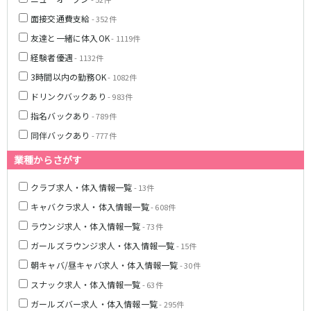
面接交通費支給
JR湘南新宿ライン
- 352件
友達と一緒に体入OK
- 1119件
池袋駅
大宮駅
経験者優遇
- 1132件
赤羽駅
横浜駅
3時間以内の勤務OK
- 1082件
恵比寿駅
渋谷駅
ドリンクバックあり
武蔵小杉駅
浦和駅
- 983件
大船駅
戸塚駅
指名バックあり
- 789件
東戸塚駅
同伴バックあり
- 777件
業種からさがす
東急多摩川線
クラブ求人・体入情報一覧
- 13件
蒲田駅
キャバクラ求人・体入情報一覧
- 608件
西武国分寺線
ラウンジ求人・体入情報一覧
- 73件
ガールズラウンジ求人・体入情報一覧
- 15件
東村山駅
国分寺駅
朝キャバ/昼キャバ求人・体入情報一覧
- 30件
新京成電鉄線
スナック求人・体入情報一覧
- 63件
ガールズバー求人・体入情報一覧
- 295件
松戸駅
新津田沼駅