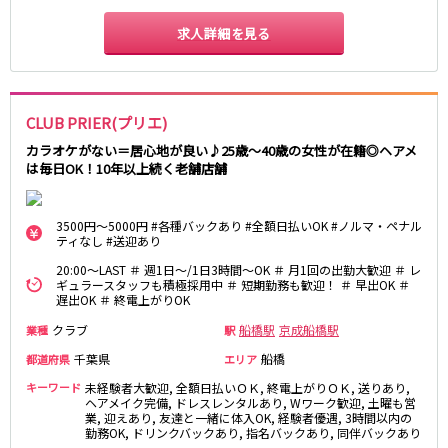
JR八高線(八王子～高麗川)
求人詳細を見る
八王子駅
東飯能駅
東武野田線
CLUB PRIER(プリエ)
カラオケがない＝居心地が良い♪25歳～40歳の女性が在籍◎ヘアメ
大宮駅
船橋駅
は毎日OK！10年以上続く老舗店舗
柏駅
春日部駅
小田急江ノ島線
3500円～5000円 #各種バックあり #全額日払いOK #ノルマ・ペナル
ティなし #送迎あり
大和駅
藤沢駅
20:00～LAST ＃ 週1日～/1日3時間～OK ＃ 月1回の出勤大歓迎 ＃ レ
ギュラースタッフも積極採用中 ＃ 短期勤務も歓迎！ ＃ 早出OK ＃
相模大野駅
湘南台駅
遅出OK ＃ 終電上がりOK
鶴間駅
中央林間駅
クラブ
船橋駅
京成船橋駅
業種
駅
本鵠沼駅
南林間駅
千葉県
船橋
都道府県
エリア
京成千葉線
キーワード
未経験者大歓迎, 全額日払いＯＫ, 終電上がりＯＫ, 送りあり,
ヘアメイク完備, ドレスレンタルあり, Wワーク歓迎, 土曜も営
業, 迎えあり, 友達と一緒に体入OK, 経験者優遇, 3時間以内の
千葉中央駅
京成千葉駅
勤務OK, ドリンクバックあり, 指名バックあり, 同伴バックあり
京成津田沼駅
京成稲毛駅