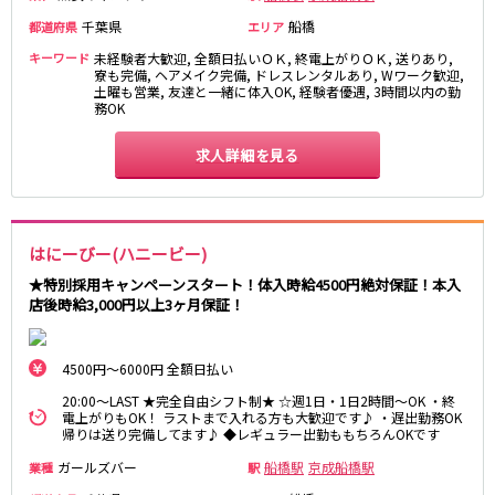
高田馬場駅
航空公園駅
千葉県
船橋
都道府県
エリア
新井薬師前駅
キーワード
未経験者大歓迎, 全額日払いＯＫ, 終電上がりＯＫ, 送りあり,
寮も完備, ヘアメイク完備, ドレスレンタルあり, Wワーク歓迎,
土曜も営業, 友達と一緒に体入OK, 経験者優遇, 3時間以内の勤
JR根岸線
務OK
関内駅
横浜駅
求人詳細を見る
桜木町駅
大船駅
西武池袋線
はにーびー(ハニービー)
池袋駅
練馬駅
★特別採用キャンペーンスタート！体入時給4500円絶対保証！本入
所沢駅
ひばりヶ丘駅
店後時給3,000円以上3ヶ月保証！
東久留米駅
秋津駅
清瀬駅
桜台駅
飯能駅
大泉学園駅
4500円～6000円 全額日払い
保谷駅
石神井公園駅
20:00～LAST ★完全自由シフト制★ ☆週1日・1日2時間～OK ・終
電上がりもOK！ ラストまで入れる方も大歓迎です♪ ・遅出勤務OK
西所沢駅
吾野駅
帰りは送り完備してます♪ ◆レギュラー出勤ももちろんOKです
ガールズバー
船橋駅
京成船橋駅
業種
駅
JR横浜線