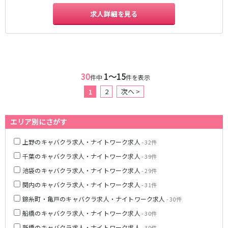
京成幕張本郷駅
求人詳細を見る
東武伊勢崎線
北千住駅
新越谷駅
草加駅
獨協大学前駅
30
1〜15
件中
件を表示
館林駅
春日部駅
2
次へ >
1
押上〈スカイツリー前〉駅
谷塚駅
竹ノ塚駅
浅草駅
久喜駅
新伊勢崎駅
エリア別にさがす
西新井駅
太田駅
上野のキャバクラ求人・ナイトワーク求人
- 32件
伊勢崎駅
羽生駅
千葉のキャバクラ求人・ナイトワーク求人
せんげん台駅
大袋駅
- 39件
加須駅
花崎駅
池袋のキャバクラ求人・ナイトワーク求人
- 29件
南羽生駅
蒲生駅
関内のキャバクラ求人・ナイトワーク求人
- 31件
茂林寺前駅
牛田駅
錦糸町・亀戸のキャバクラ求人・ナイトワーク求人
- 30件
越谷駅
五反野駅
船橋のキャバクラ求人・ナイトワーク求人
- 30件
小菅駅
新橋のキャバクラ求人・ナイトワーク求人
- 30件