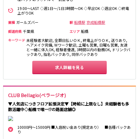
新橋駅
池袋駅
春日部
南浦和
19:00～LAST ◇週1日～/1日3時間～OK ◇早出OK ◇遅出OK ◇終電
上野駅
新宿駅
上がりOK
蕨
上尾
秋葉原駅
神田駅
飯能・狭山
深谷
ガールズバー
船橋駅
京成船橋駅
業種
駅
五反田駅
恵比寿駅
坂戸・東松山
千葉県
船橋
都道府県
エリア
渋谷駅
御徒町駅
キーワード
未経験者大歓迎, 全額日払いＯＫ, 終電上がりＯＫ, 送りあり,
品川駅
日暮里駅
千葉県
ヘアメイク完備, Wワーク歓迎, 土曜も営業, 日曜も営業, 友達
と一緒に体入OK, 経験者優遇, 3時間以内の勤務OK, ドリンクバ
駒込駅
大塚駅
ックあり, 指名バックあり, 同伴バックあり
千葉
船橋
高田馬場駅
巣鴨駅
柏
市川・浦安
西日暮里駅
新大久保駅
求人詳細を見る
市原・木更津・君津
松戸
目黒駅
有楽町駅
成田・四街道・香取
津田沼
目白駅
原宿駅
八千代台・勝田台
東金・茂原・長生
CLUB Bellagio(ベラージオ)
東京メトロ丸ノ内線
栃木県
▼人気店につきフロア拡張決定▼【時給に上限なし】未経験者も多
池袋駅
銀座駅
数活躍中◇船橋で唯一⁉の路面店舗◎
宇都宮
小山
新宿駅
赤坂見附駅
荻窪駅
新宿三丁目駅
10000円～15000円 ■入店祝い金あり(規定あり） ■各種バックあ
茨城県
新高円寺駅
南阿佐ケ谷駅
り