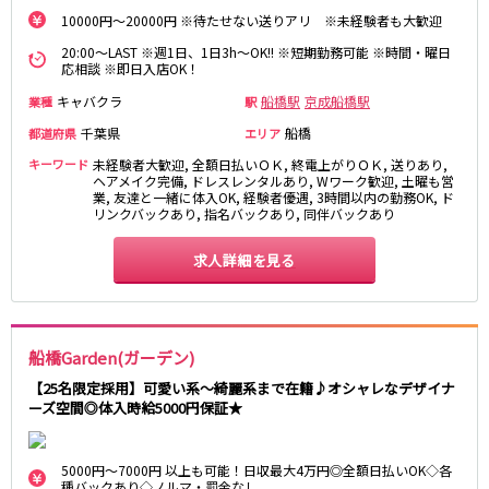
藤沢・鎌倉
相模原
10000円～20000円 ※待たせない送りアリ ※未経験者も大歓迎
四ツ谷駅
厚木
横浜
20:00～LAST ※週1日、1日3h～OK!! ※短期勤務可能 ※時間・曜日
大和
溝の口
応相談 ※即日入店OK！
JR中央線(快速)
平塚
福富町・伊勢佐木町
キャバクラ
船橋駅
京成船橋駅
業種
駅
新宿駅
立川駅
横須賀
上大岡・戸塚
千葉県
船橋
都道府県
エリア
吉祥寺駅
神田駅
新横浜
武蔵小杉
キーワード
未経験者大歓迎, 全額日払いＯＫ, 終電上がりＯＫ, 送りあり,
八王子駅
中野駅
たまプラーザ・向ヶ丘遊園・鷺沼
元住吉・綱島
ヘアメイク完備, ドレスレンタルあり, Wワーク歓迎, 土曜も営
高円寺駅
荻窪駅
業, 友達と一緒に体入OK, 経験者優遇, 3時間以内の勤務OK, ド
川崎中部
横浜東部
リンクバックあり, 指名バックあり, 同伴バックあり
阿佐ヶ谷駅
三鷹駅
川崎北部
茅ヶ崎
国分寺駅
西荻窪駅
桜木町
横浜西部
求人詳細を見る
武蔵境駅
水道橋駅
小田原・湯河原
綾瀬・海老名・座間
武蔵小金井駅
東小金井駅
東中野駅
飯田橋駅
埼玉県
船橋Garden(ガーデン)
国立駅
豊田駅
大宮
志木
西国分寺駅
高尾駅
【25名限定採用】可愛い系～綺麗系まで在籍♪オシャレなデザイナ
南越谷
草加
ーズ空間◎体入時給5000円保証★
四ツ谷駅
川越
所沢
熊谷
川口
JR山手線
5000円～7000円 以上も可能！日収最大4万円◎全額日払いOK◇各
浦和・北浦和
久喜
種バックあり◇ノルマ・罰金なし