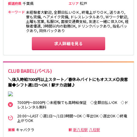
東急大井町線
千葉県
松戸
都道府県
エリア
キーワード
未経験者大歓迎, 全額日払いＯＫ, 終電上がりＯＫ, 送りあり,
自由が丘駅
大井町駅
寮も完備, ヘアメイク完備, ドレスレンタルあり, Wワーク歓迎,
二子玉川駅
旗の台駅
土曜も営業, 私服OK, 面接交通費支給, 友達と一緒に体入OK, 経
験者優遇, 3時間以内の勤務OK, ドリンクバックあり, 指名バッ
クあり, 同伴バックあり
京急本線
求人詳細を見る
京急川崎駅
横浜駅
京急蒲田駅
横須賀中央駅
品川駅
汐入駅
日ノ出町駅
京急鶴見駅
CLUB BABEL(バベル)
上大岡駅
大森海岸駅
＼体入時給7000円以上スタート／春休みバイトにもオススメ◎良客
平和島駅
層◆シフト週1日～OK！駅チカ店舗♪
京王井の頭線
7000円～8000円 ◇未経験でも高時給保証 ◇全額日払いOK ◇ド
レスレンタル無料
吉祥寺駅
渋谷駅
20:00～LAST ◇週1日～/1日3時間～OK ◇早出OK ◇遅出OK ◇終電
神泉駅
下北沢駅
上がりOK
井の頭公園駅
明大前駅
キャバクラ
新八柱駅
八柱駅
業種
駅
池ノ上駅