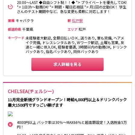
20:00～LAST ◆自由シフト制！！◆ *> プライベートを優先してOK!
高田馬場駅
航空公園駅
*> 1日3h～勤務OK! *> 時間・曜日応相談 *> 月1回の出勤OK！ 学生
さんのテスト期間中など、急な変更も柔軟に対応します！
新井薬師前駅
キャバクラ
松戸駅
業種
駅
JR根岸線
千葉県
松戸
都道府県
エリア
関内駅
横浜駅
キーワード
未経験者大歓迎, 全額日払いＯＫ, 送りあり, 寮も完備, ヘアメ
イク完備, ドレスレンタルあり, Wワーク歓迎, 土曜も営業, 友
桜木町駅
大船駅
達と一緒に体入OK, 経験者優遇, 3時間以内の勤務OK, ドリンク
バックあり, 指名バックあり, 同伴バックあり
西武池袋線
求人詳細を見る
池袋駅
練馬駅
所沢駅
ひばりヶ丘駅
東久留米駅
秋津駅
CHELSEA(チェルシー)
清瀬駅
桜台駅
11月完全新規グランドオープン！時給4,000円以上＆ドリンクバック
飯能駅
大泉学園駅
最大1500円ですっごい稼げます
保谷駅
石神井公園駅
西所沢駅
吾野駅
4000円以上 バック率は30％～MAX66％と超高額設定！入店祝金5万
円！
JR横浜線