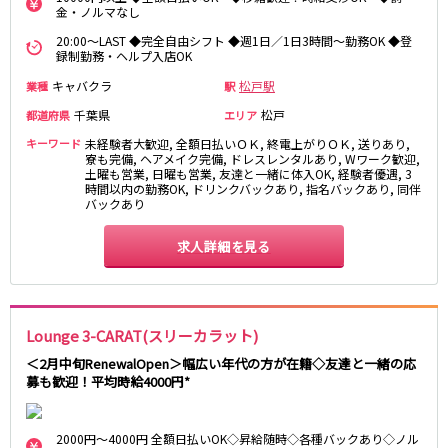
金・ノルマなし
新橋駅
池袋駅
春日部
南浦和
上野駅
新宿駅
20:00～LAST ◆完全自由シフト ◆週1日／1日3時間～勤務OK ◆登
蕨
上尾
録制勤務・ヘルプ入店OK
秋葉原駅
神田駅
飯能・狭山
深谷
キャバクラ
松戸駅
業種
駅
五反田駅
恵比寿駅
坂戸・東松山
渋谷駅
御徒町駅
千葉県
松戸
都道府県
エリア
品川駅
日暮里駅
千葉県
キーワード
未経験者大歓迎, 全額日払いＯＫ, 終電上がりＯＫ, 送りあり,
寮も完備, ヘアメイク完備, ドレスレンタルあり, Wワーク歓迎,
駒込駅
大塚駅
土曜も営業, 日曜も営業, 友達と一緒に体入OK, 経験者優遇, 3
千葉
船橋
高田馬場駅
時間以内の勤務OK, ドリンクバックあり, 指名バックあり, 同伴
巣鴨駅
バックあり
柏
市川・浦安
西日暮里駅
新大久保駅
市原・木更津・君津
松戸
目黒駅
有楽町駅
求人詳細を見る
成田・四街道・香取
津田沼
目白駅
原宿駅
八千代台・勝田台
東金・茂原・長生
東京メトロ丸ノ内線
栃木県
Lounge 3-CARAT(スリーカラット)
池袋駅
銀座駅
＜2月中旬RenewalOpen＞幅広い年代の方が在籍◇友達と一緒の応
宇都宮
小山
新宿駅
赤坂見附駅
募も歓迎！平均時給4000円*
荻窪駅
新宿三丁目駅
茨城県
新高円寺駅
南阿佐ケ谷駅
2000円～4000円 全額日払いOK◇昇給随時◇各種バックあり◇ノル