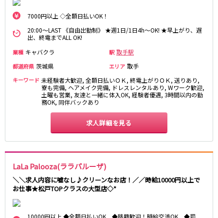
藤沢・鎌倉
相模原
四ツ谷駅
7000円以上 ◇全額日払いOK！
厚木
横浜
大和
溝の口
20:00～LAST 《自由出勤制》 ★週1日/1日4h～OK! ★早上がり、遅
JR中央線(快速)
出、終電までALL OK!
平塚
福富町・伊勢佐木町
新宿駅
立川駅
キャバクラ
取手駅
業種
駅
横須賀
上大岡・戸塚
吉祥寺駅
神田駅
新横浜
武蔵小杉
茨城県
取手
都道府県
エリア
八王子駅
中野駅
たまプラーザ・向ヶ丘遊園・鷺沼
元住吉・綱島
キーワード
未経験者大歓迎, 全額日払いＯＫ, 終電上がりＯＫ, 送りあり,
高円寺駅
荻窪駅
寮も完備, ヘアメイク完備, ドレスレンタルあり, Wワーク歓迎,
川崎中部
横浜東部
土曜も営業, 友達と一緒に体入OK, 経験者優遇, 3時間以内の勤
阿佐ヶ谷駅
三鷹駅
川崎北部
務OK, 同伴バックあり
茅ヶ崎
国分寺駅
西荻窪駅
桜木町
横浜西部
求人詳細を見る
武蔵境駅
水道橋駅
小田原・湯河原
綾瀬・海老名・座間
武蔵小金井駅
東小金井駅
東中野駅
飯田橋駅
埼玉県
国立駅
豊田駅
LaLa Palooza(ララパルーザ)
大宮
志木
西国分寺駅
高尾駅
＼＼求人内容に嘘なし♪クリーンなお店！／／時給10000円以上で
南越谷
草加
四ツ谷駅
お仕事★松戸TOPクラスの大型店◇*
川越
所沢
熊谷
川口
JR山手線
浦和・北浦和
久喜
10000円以上 ◆全額日払いOK ◆移籍歓迎！時給交渉OK ◆罰