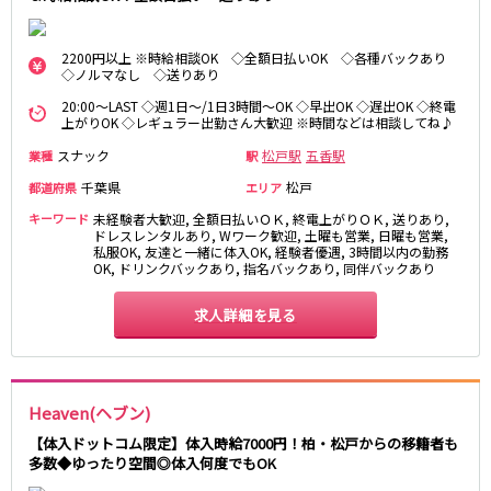
麻布十番駅
森下駅
赤坂
小岩・新小岩
勝どき駅
豊島園駅
自由が丘・学芸大学
三軒茶屋・二子玉川
2200円以上 ※時給相談OK ◇全額日払いOK ◇各種バックあり
◇ノルマなし ◇送りあり
駒込・日暮里
成増・板橋
JR中央・総武線
20:00～LAST ◇週1日～/1日3時間～OK ◇早出OK ◇遅出OK ◇終電
荻窪・阿佐ヶ谷
浅草・浅草橋・両国
上がりOK ◇レギュラー出勤さん大歓迎 ※時間などは相談してね♪
千葉駅
錦糸町駅
下北沢・経堂
大塚・巣鴨
スナック
新宿駅
吉祥寺駅
松戸駅
五香駅
業種
駅
東陽町・門前仲町
府中
船橋駅
秋葉原駅
千葉県
松戸
都道府県
エリア
目黒・中目黒
拝島・小作
中野駅
本八幡駅
綾瀬・竹ノ塚・西新井
調布
キーワード
未経験者大歓迎, 全額日払いＯＫ, 終電上がりＯＫ, 送りあり,
ドレスレンタルあり, Wワーク歓迎, 土曜も営業, 日曜も営業,
西船橋駅
津田沼駅
高円寺
国分寺
私服OK, 友達と一緒に体入OK, 経験者優遇, 3時間以内の勤務
亀戸駅
小岩駅
OK, ドリンクバックあり, 指名バックあり, 同伴バックあり
亀有・金町
新宿
高円寺駅
荻窪駅
明大前・烏山
四谷・神楽坂
求人詳細を見る
市川駅
阿佐ヶ谷駅
菊川・瑞江
高田馬場・大久保
三鷹駅
新小岩駅
守谷
大泉学園・石神井公園
平井駅
稲毛駅
西麻布
両国駅
西荻窪駅
Heaven(ヘブン)
浅草橋駅
水道橋駅
神奈川県
【体入ドットコム限定】体入時給7000円！柏・松戸からの移籍者も
東中野駅
飯田橋駅
多数◆ゆったり空間◎体入何度でもOK
関内
川崎
下総中山駅
幕張本郷駅