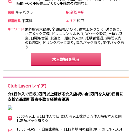
時間～OK ◆終電上がりOK ◆残業の強制なし
松原駅
キャバクラ
新松戸駅
業種
駅
JR南武線
千葉県
松戸
都道府県
エリア
立川駅
川崎駅
キーワード
未経験者大歓迎, 全額日払いＯＫ, 終電上がりＯＫ, 送りあり,
ヘアメイク完備, ドレスレンタルあり, Wワーク歓迎, 土曜も営
武蔵溝ノ口駅
武蔵小杉駅
業, 日曜も営業, 友達と一緒に体入OK, 経験者優遇, 3時間以内
の勤務OK, ドリンクバックあり, 指名バックあり, 同伴バックあ
府中本町駅
武蔵新城駅
り
登戸駅
稲田堤駅
求人詳細を見る
JR横須賀線
新橋駅
横浜駅
品川駅
大船駅
Club Layer(レイア)
戸塚駅
東戸塚駅
☆1日体入で日収3万円以上稼げる☆入店祝い金3万円を入店3日目に
久里浜駅
横須賀駅
支給☆高額所得者多数☆経験者優遇
鎌倉駅
8500円以上 ☆1日体入で日収3万円以上稼げる☆体入時も本入と同
JR埼京線
じ高額バック有り☆
19:00～LAST ・自由出勤制 ・1日3ｈ以内の勤務OK ・OPEN～LAST
池袋駅
大宮駅