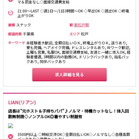
土浦
淡路町駅
水戸
四ツ谷駅
マ＆罰金なし◇面接交通費支給
つくば
四谷三丁目駅
取手
21:00～LAST ◇週1日～/1日3時間～OK ◇早出OK ◇遅出OK ◇終電
上がりOK
茨城県南
日立
JR京浜東北線
神栖・鹿嶋
勝田
スナック
新松戸駅
業種
駅
北茨城
新橋駅
千葉県
関内駅
松戸
都道府県
エリア
上野駅
大宮駅
キーワード
未経験者大歓迎, 全額日払いＯＫ, 終電上がりＯＫ, 送りあり,
群馬県
寮も完備, ヘアメイク完備, ドレスレンタルあり, Wワーク歓迎,
川崎駅
赤羽駅
土曜も営業, 私服OK, 面接交通費支給, 友達と一緒に体入OK, 経
高崎
験者優遇, 3時間以内の勤務OK, ドリンクバックあり, 指名バッ
前橋・伊勢崎
横浜駅
蒲田駅
クあり, 同伴バックあり
館林
太田
秋葉原駅
神田駅
桐生
渋川
桜木町駅
御徒町駅
求人詳細を見る
蕨駅
南浦和駅
浦和駅
大船駅
0
選択した内容で設定
該当求人
川口駅
件
日暮里駅
LIAN(リアン)
品川駅
北浦和駅
店長は"元ホスト＆子持ちパパ"♪ノルマ・待機カットなし！体入回
西川口駅
大井町駅
数無制限◇ノンアルOK◎着やすい制服有
大森駅
東十条駅
鶴見駅
王子駅
3500円以上 ◇時給交渉OK◇全額日払いOK◇ノルマなし◇各種高額
西日暮里駅
さいたま新都心駅
バックあり◇待機カットなし