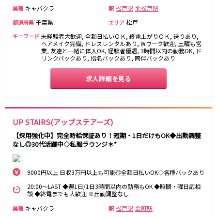
湯島駅
綾瀬駅
キャバクラ
松戸駅
北松戸駅
業種
駅
町屋駅
西日暮里駅
千葉県
松戸
都道府県
エリア
表参道駅
乃木坂駅
キーワード
未経験者大歓迎, 全額日払いＯＫ, 終電上がりＯＫ, 送りあり,
ヘアメイク完備, ドレスレンタルあり, Wワーク歓迎, 土曜も営
業, 友達と一緒に体入OK, 経験者優遇, 3時間以内の勤務OK, ド
都営新宿線
リンクバックあり, 指名バックあり, 同伴バックあり
本八幡駅
住吉駅
求人詳細を見る
新宿三丁目駅
岩本町駅
小川町駅
森下駅
瑞江駅
一之江駅
船堀駅
菊川駅
UP STAIRS(アップステアーズ)
【採用強化中】完全時給保証あり！短期・1日だけもOK◆出勤調整
つくばエクスプレス
なし◎30代活躍中◇私服ラウンジ＊*
秋葉原駅
北千住駅
つくば駅
研究学園駅
9000円以上 日収3万円以上も可能◎全額日払いOK◇各種バックあり
浅草駅
守谷駅
20:00～LAST ◆週1日/1日3時間以内の勤務もOK ◆時間・曜日応相
談 ◆終電までも大歓迎 ※出勤調整なし
三郷中央駅
八潮駅
キャバクラ
松戸駅
金町駅
業種
駅