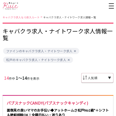
>
キャバクラ求人なら体入ルート
キャバクラ求人・ナイトワーク求人情報一覧
キャバクラ求人・ナイトワーク求人情報一
東京都
東京メトロ日比谷線
覧
上野
銀座駅
池袋
上野駅
ファインのキャバクラ求人・ナイトワーク求人
錦糸町・亀戸
秋葉原駅
新橋
北千住駅
吉祥寺
恵比寿駅
町田
六本木駅
松戸のキャバクラ求人・ナイトワーク求人
赤羽
中目黒駅
銀座
日比谷駅
立川
広尾駅
歌舞伎町
三ノ輪駅
五反田
蒲田
14
1〜14
▼
件中
件を表示
都営大江戸線
ひばりヶ丘・久米川
神田
渋谷
北千住
上野御徒町駅
六本木駅
八王子
練馬
練馬駅
門前仲町駅
パブスナックCANDY(パブスナックキャンディ)
六本木
品川・大井町・大森
東新宿駅
両国駅
秋葉原
中野
面倒見の良いママのお手伝い◆アットホームさ松戸No1級*＋シフト
東中野駅
飯田橋駅
＆時給相談OK！全額日払い・送りあり
恵比寿
葛西