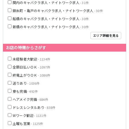
関内のキャバクラ求人・ナイトワーク求人
- 31件
京成幕張本郷駅
錦糸町・亀戸のキャバクラ求人・ナイトワーク求人
- 30件
船橋のキャバクラ求人・ナイトワーク求人
- 30件
東武伊勢崎線
新橋のキャバクラ求人・ナイトワーク求人
- 30件
北千住駅
新越谷駅
エリア詳細を見る
草加駅
獨協大学前駅
館林駅
春日部駅
お店の特徴からさがす
押上〈スカイツリー前〉駅
谷塚駅
未経験者大歓迎
- 1134件
竹ノ塚駅
浅草駅
全額日払いＯＫ
久喜駅
新伊勢崎駅
- 1097件
西新井駅
太田駅
終電上がりＯＫ
- 1086件
伊勢崎駅
羽生駅
送りあり
- 1036件
せんげん台駅
大袋駅
寮も完備
- 492件
加須駅
花崎駅
ヘアメイク完備
- 684件
南羽生駅
蒲生駅
ドレスレンタルあり
- 838件
茂林寺前駅
牛田駅
Wワーク歓迎
- 1131件
越谷駅
五反野駅
土曜も営業
- 1125件
小菅駅