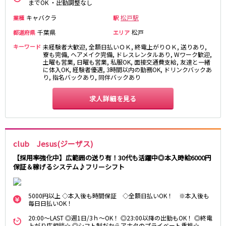
までOK ・出勤調整なし
新宿駅
赤羽駅
キャバクラ
松戸駅
業種
駅
恵比寿駅
渋谷駅
千葉県
松戸
都道府県
エリア
川越駅
十条駅
キーワード
北赤羽駅
未経験者大歓迎, 全額日払いＯＫ, 終電上がりＯＫ, 送りあり,
板橋駅
寮も完備, ヘアメイク完備, ドレスレンタルあり, Wワーク歓迎,
土曜も営業, 日曜も営業, 私服OK, 面接交通費支給, 友達と一緒
に体入OK, 経験者優遇, 3時間以内の勤務OK, ドリンクバックあ
西武多摩湖線
り, 指名バックあり, 同伴バックあり
国分寺駅
八坂駅
求人詳細を見る
小田急小田原線
新宿駅
町田駅
club Jesus(ジーザス)
本厚木駅
厚木駅
相模大野駅
下北沢駅
【採用率強化中】広範囲の送り有！30代も活躍中◎本入時給6000円
保証＆稼げるシステム♪フリーシフト
祖師ヶ谷大蔵駅
向ヶ丘遊園駅
登戸駅
成城学園前駅
経堂駅
小田急相模原駅
5000円以上 ◇本入後も時間保証 ◇全額日払いOK！ ※本入後も
毎日日払いOK！
小田原駅
豪徳寺駅
20:00～LAST ◎週1日/3ｈ～OK！ ◎23:00以降の出勤もOK！ ◎終電
海老名駅
上がり応相談☆ ◎シフト制だからアナタのプライベート重視☆