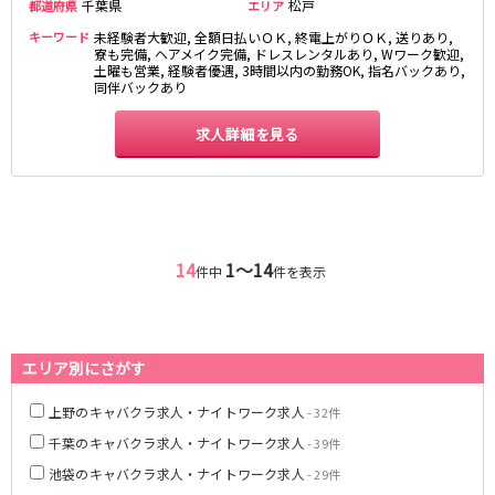
千葉県
松戸
都道府県
エリア
JR八高線(八王子～高麗川)
キーワード
未経験者大歓迎, 全額日払いＯＫ, 終電上がりＯＫ, 送りあり,
寮も完備, ヘアメイク完備, ドレスレンタルあり, Wワーク歓迎,
土曜も営業, 経験者優遇, 3時間以内の勤務OK, 指名バックあり,
八王子駅
東飯能駅
同伴バックあり
東武野田線
求人詳細を見る
大宮駅
船橋駅
柏駅
春日部駅
小田急江ノ島線
14
1〜14
件中
件を表示
大和駅
藤沢駅
相模大野駅
湘南台駅
鶴間駅
中央林間駅
エリア別にさがす
本鵠沼駅
南林間駅
上野のキャバクラ求人・ナイトワーク求人
- 32件
京成千葉線
千葉のキャバクラ求人・ナイトワーク求人
- 39件
千葉中央駅
京成千葉駅
池袋のキャバクラ求人・ナイトワーク求人
- 29件
京成津田沼駅
京成稲毛駅