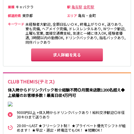
キャバクラ
亀有駅
金町駅
業種
駅
東急目黒線
東京都
亀有・金町
都道府県
エリア
武蔵小杉駅
新丸子駅
キーワード
未経験者大歓迎, 全額日払いＯＫ, 終電上がりＯＫ, 送りあり,
目黒駅
武蔵小山駅
寮も完備, ヘアメイク完備, ドレスレンタルあり, Wワーク歓迎,
土曜も営業, 面接交通費支給, 友達と一緒に体入OK, 経験者優
日吉駅
遇, 3時間以内の勤務OK, ドリンクバックあり, 指名バックあり,
同伴バックあり
JR常磐線(上野～取手)
求人詳細を見る
上野駅
柏駅
北千住駅
松戸駅
綾瀬駅
日暮里駅
CLUB THEMIS(テミス)
南柏駅
取手駅
体入時からドリンクバック有☆経験不問◎月間来店数1200名超え◆
金町駅
北松戸駅
上級層のお客様多数！最高日収4万円可
新松戸駅
亀有駅
馬橋駅
9000円以上 +体入時からドリンクバックあり！給料交渉歓迎◎半径
30キロまで送りあり
東京メトロ千代田線
20:00～LAST ★フリーシフト制！ ★プライベート優先でシフトが組
めます！ ★早出・遅出・終電迄でもOK！ ★短期OK！
北千住駅
赤坂駅