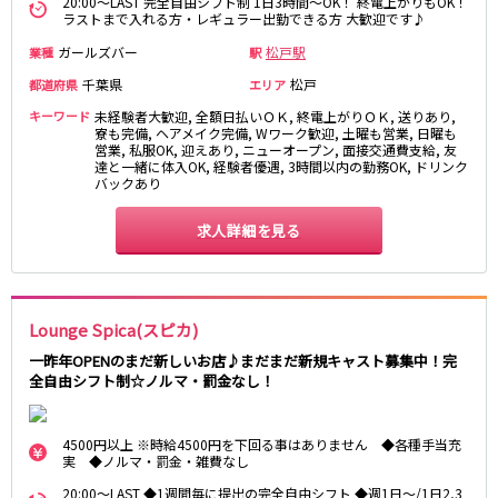
20:00～LAST 完全自由シフト制 1日3時間～OK！ 終電上がりもOK！
ラストまで入れる方・レギュラー出勤できる方 大歓迎です♪
町田駅
八王子駅
相模原駅
橋本駅
ガールズバー
松戸駅
業種
駅
新横浜駅
淵野辺駅
千葉県
松戸
都道府県
エリア
矢部駅
成瀬駅
キーワード
未経験者大歓迎, 全額日払いＯＫ, 終電上がりＯＫ, 送りあり,
古淵駅
菊名駅
寮も完備, ヘアメイク完備, Wワーク歓迎, 土曜も営業, 日曜も
営業, 私服OK, 迎えあり, ニューオープン, 面接交通費支給, 友
達と一緒に体入OK, 経験者優遇, 3時間以内の勤務OK, ドリンク
バックあり
東急田園都市線
渋谷駅
溝の口駅
求人詳細を見る
三軒茶屋駅
鷺沼駅
たまプラーザ駅
あざみ野駅
藤が丘駅
用賀駅
Lounge Spica(スピカ)
二子玉川駅
中央林間駅
一昨年OPENのまだ新しいお店♪まだまだ新規キャスト募集中！完
宮前平駅
桜新町駅
全自由シフト制☆ノルマ・罰金なし！
東急世田谷線
4500円以上 ※時給4500円を下回る事はありません ◆各種手当充
三軒茶屋駅
西太子堂駅
実 ◆ノルマ・罰金・雑費なし
下高井戸駅
宮の坂駅
20:00～LAST ◆1週間毎に提出の完全自由シフト ◆週1日～/1日2,3