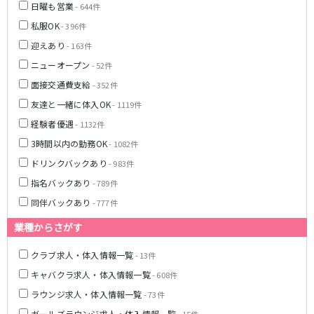
日曜も営業
- 644件
JR武蔵野線
私服OK
- 396件
迎えあり
- 163件
南越谷駅
西船橋駅
ニューオープン
南浦和駅
- 52件
北朝霞駅
府中本町駅
新秋津駅
面接交通費支給
- 352件
新八柱駅
新松戸駅
友達と一緒に体入OK
- 1119件
東所沢駅
新三郷駅
経験者優遇
- 1132件
吉川駅
三郷駅
3時間以内の勤務OK
- 1082件
越谷レイクタウン駅
ドリンクバックあり
- 983件
指名バックあり
- 789件
東京メトロ東西線
同伴バックあり
- 777件
中野駅
西船橋駅
業種からさがす
浦安駅
葛西駅
西葛西駅
門前仲町駅
クラブ求人・体入情報一覧
- 13件
南行徳駅
高田馬場駅
キャバクラ求人・体入情報一覧
- 608件
日本橋駅
飯田橋駅
ラウンジ求人・体入情報一覧
- 73件
神楽坂駅
東陽町駅
ガールズラウンジ求人・体入情報一覧