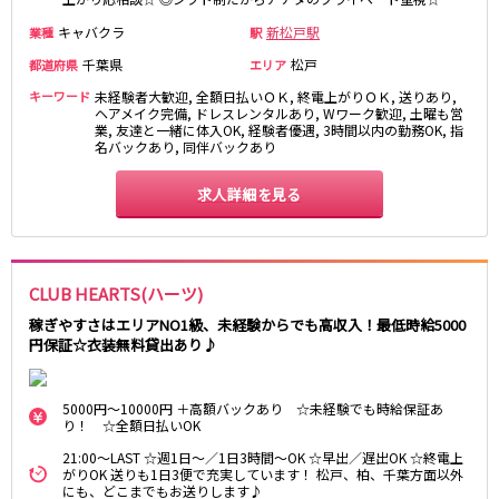
キャバクラ
新松戸駅
業種
駅
JR東海道本線
千葉県
松戸
都道府県
エリア
新橋駅
川崎駅
キーワード
未経験者大歓迎, 全額日払いＯＫ, 終電上がりＯＫ, 送りあり,
横浜駅
藤沢駅
ヘアメイク完備, ドレスレンタルあり, Wワーク歓迎, 土曜も営
業, 友達と一緒に体入OK, 経験者優遇, 3時間以内の勤務OK, 指
平塚駅
大船駅
名バックあり, 同伴バックあり
品川駅
大磯駅
戸塚駅
茅ヶ崎駅
求人詳細を見る
辻堂駅
小田原駅
東急東横線
CLUB HEARTS(ハーツ)
横浜駅
渋谷駅
稼ぎやすさはエリアNO1級、未経験からでも高収入！最低時給5000
武蔵小杉駅
中目黒駅
円保証☆衣装無料貸出あり♪
自由が丘駅
代官山駅
新丸子駅
学芸大学駅
5000円～10000円 ＋高額バックあり ☆未経験でも時給保証あ
綱島駅
祐天寺駅
り！ ☆全額日払いOK
元住吉駅
日吉駅
21:00～LAST ☆週1日～／1日3時間～OK ☆早出／遅出OK ☆終電上
がりOK 送りも1日3便で充実しています！ 松戸、柏、千葉方面以外
菊名駅
にも、どこまでもお送りします♪