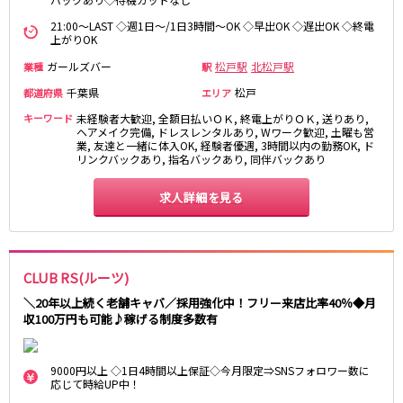
21:00～LAST ◇週1日～/1日3時間～OK ◇早出OK ◇遅出OK ◇終電
都営浅草線
上がりOK
新橋駅
五反田駅
ガールズバー
松戸駅
北松戸駅
業種
駅
浅草駅
浅草橋駅
千葉県
松戸
都道府県
エリア
キーワード
未経験者大歓迎, 全額日払いＯＫ, 終電上がりＯＫ, 送りあり,
東京メトロ銀座線
ヘアメイク完備, ドレスレンタルあり, Wワーク歓迎, 土曜も営
業, 友達と一緒に体入OK, 経験者優遇, 3時間以内の勤務OK, ド
リンクバックあり, 指名バックあり, 同伴バックあり
新橋駅
銀座駅
上野駅
上野広小路駅
求人詳細を見る
神田駅
渋谷駅
赤坂見附駅
浅草駅
田原町駅
末広町駅
表参道駅
外苑前駅
CLUB RS(ルーツ)
＼20年以上続く老舗キャバ／採用強化中！フリー来店比率40％◆月
西武新宿線
収100万円も可能♪稼げる制度多数有
西武新宿駅
本川越駅
9000円以上 ◇1日4時間以上保証◇今月限定⇒SNSフォロワー数に
所沢駅
東村山駅
応じて時給UP中！
久米川駅
新所沢駅