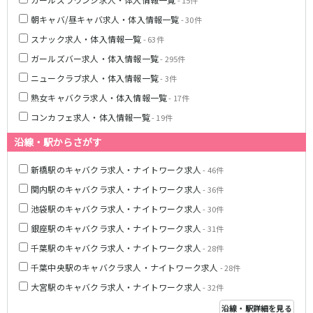
- 15件
JR湘南新宿ライン
朝キャバ/昼キャバ求人・体入情報一覧
- 30件
スナック求人・体入情報一覧
- 63件
池袋駅
大宮駅
ガールズバー求人・体入情報一覧
- 295件
赤羽駅
横浜駅
ニュークラブ求人・体入情報一覧
- 3件
恵比寿駅
渋谷駅
武蔵小杉駅
浦和駅
熟女キャバクラ求人・体入情報一覧
- 17件
大船駅
戸塚駅
コンカフェ求人・体入情報一覧
- 19件
東戸塚駅
沿線・駅からさがす
東急多摩川線
新橋駅のキャバクラ求人・ナイトワーク求人
- 46件
関内駅のキャバクラ求人・ナイトワーク求人
- 36件
蒲田駅
池袋駅のキャバクラ求人・ナイトワーク求人
- 30件
西武国分寺線
銀座駅のキャバクラ求人・ナイトワーク求人
- 31件
千葉駅のキャバクラ求人・ナイトワーク求人
- 28件
東村山駅
国分寺駅
千葉中央駅のキャバクラ求人・ナイトワーク求人
- 28件
新京成電鉄線
大宮駅のキャバクラ求人・ナイトワーク求人
- 32件
松戸駅
新津田沼駅
沿線・駅詳細を見る