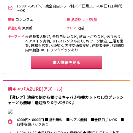
町田駅
八王子駅
15:00～LAST ＼＼完全自由シフト制／／ □月1日～OK □1日3時間
～OK
相模原駅
橋本駅
コンカフェ
池袋駅
北池袋駅
業種
駅
新横浜駅
淵野辺駅
矢部駅
東京都
成瀬駅
池袋
都道府県
エリア
古淵駅
菊名駅
キーワード
未経験者大歓迎, 全額日払いＯＫ, 終電上がりＯＫ, 送りあり,
ヘアメイク完備, ドレスレンタルあり, Wワーク歓迎, 土曜も営
業, 日曜も営業, 私服OK, 面接交通費支給, 経験者優遇, 3時間以
東急田園都市線
内の勤務OK, ドリンクバックあり
渋谷駅
溝の口駅
求人詳細を見る
三軒茶屋駅
鷺沼駅
たまプラーザ駅
あざみ野駅
藤が丘駅
用賀駅
朝キャバ AZURE(アズール)
二子玉川駅
中央林間駅
【激レア】池袋で朝から働けるキャバ♪待機カットなし◎プレッシ
宮前平駅
桜新町駅
ャーとも無縁！送迎あり＆手ぶらOK♪
東急世田谷線
4000円～8000円 ■迎え無料 ■ヘアメ無料 ■全額日払いOK ■
三軒茶屋駅
西太子堂駅
各種高額バックあり
下高井戸駅
宮の坂駅
6:00～14:00 ◆月1日～/1日3ｈ～勤務OK ◆週5日/1日5ｈ以上等レ