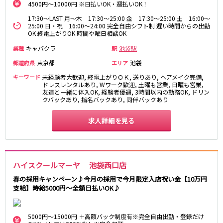
土浦
淡路町駅
水戸
四ツ谷駅
4500円～10000円 ※日払いOK・週払いOK！
つくば
四谷三丁目駅
取手
17:30～LAST 月～木 17:30～25:00 金 17:30～25:00 土 16:00～
茨城県南
日立
25:00 日・祝 16:00～24:00 完全自由シフト制 遅い時間からの出勤
OK 終電上がりOK 時間や曜日相談OK
JR京浜東北線
神栖・鹿嶋
勝田
キャバクラ
池袋駅
業種
駅
北茨城
新橋駅
関内駅
東京都
池袋
都道府県
エリア
上野駅
大宮駅
群馬県
キーワード
未経験者大歓迎, 終電上がりＯＫ, 送りあり, ヘアメイク完備,
川崎駅
赤羽駅
ドレスレンタルあり, Wワーク歓迎, 土曜も営業, 日曜も営業,
高崎
前橋・伊勢崎
横浜駅
蒲田駅
友達と一緒に体入OK, 経験者優遇, 3時間以内の勤務OK, ドリン
クバックあり, 指名バックあり, 同伴バックあり
館林
太田
秋葉原駅
神田駅
桐生
渋川
桜木町駅
御徒町駅
求人詳細を見る
蕨駅
南浦和駅
浦和駅
大船駅
0
選択した内容で設定
該当求人
川口駅
件
日暮里駅
ハイスクールマーヤ 池袋西口店
品川駅
北浦和駅
春の採用キャンペーン♪今月の採用で今月限定入店祝い金【10万円
西川口駅
大井町駅
支給】時給5000円～全額日払いOK♪
大森駅
東十条駅
鶴見駅
王子駅
西日暮里駅
さいたま新都心駅
5000円～15000円 ＋高額バック制度有※完全自由出勤・登録だけ