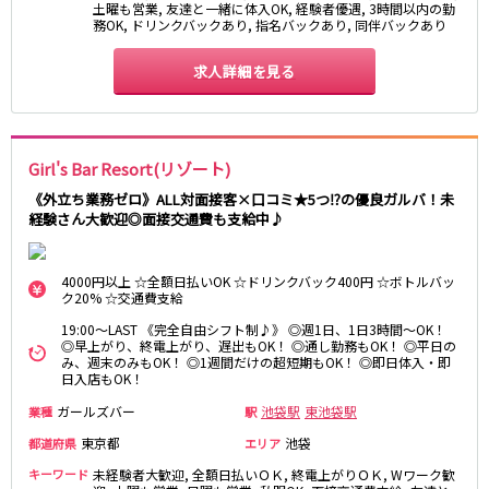
土曜も営業, 友達と一緒に体入OK, 経験者優遇, 3時間以内の勤
務OK, ドリンクバックあり, 指名バックあり, 同伴バックあり
JR八高線(八王子～高麗川)
求人詳細を見る
八王子駅
東飯能駅
東武野田線
Girl's Bar Resort(リゾート)
大宮駅
船橋駅
柏駅
春日部駅
《外立ち業務ゼロ》ALL対面接客×口コミ★5つ⁉の優良ガルバ！未
経験さん大歓迎◎面接交通費も支給中♪
小田急江ノ島線
4000円以上 ☆全額日払いOK ☆ドリンクバック400円 ☆ボトルバッ
大和駅
藤沢駅
ク20% ☆交通費支給
相模大野駅
湘南台駅
19:00～LAST 《完全自由シフト制♪》 ◎週1日、1日3時間～OK！
鶴間駅
中央林間駅
◎早上がり、終電上がり、遅出もOK！ ◎通し勤務もOK！ ◎平日の
み、週末のみもOK！ ◎1週間だけの超短期もOK！ ◎即日体入・即
本鵠沼駅
南林間駅
日入店もOK！
ガールズバー
池袋駅
東池袋駅
業種
駅
京成千葉線
東京都
池袋
都道府県
エリア
千葉中央駅
京成千葉駅
キーワード
未経験者大歓迎, 全額日払いＯＫ, 終電上がりＯＫ, Wワーク歓
京成津田沼駅
京成稲毛駅