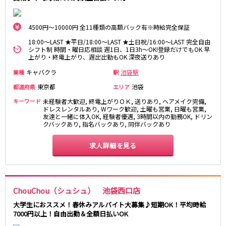
麻布十番駅
森下駅
赤坂
小岩・新小岩
勝どき駅
豊島園駅
自由が丘・学芸大学
三軒茶屋・二子玉川
4500円～10000円 全11種類の高額バック有※時給完全保証
駒込・日暮里
成増・板橋
JR中央・総武線
18:00～LAST ★平日/18:00～LAST ★土日祝/16:00～LAST 完全自由
シフト制 時間・曜日応相談 週1日、1日3h～OK!登録だけでもOK 早
荻窪・阿佐ヶ谷
浅草・浅草橋・両国
上がり・終電上がり、遅出出勤もOK 深夜送りあり
千葉駅
錦糸町駅
下北沢・経堂
大塚・巣鴨
新宿駅
吉祥寺駅
キャバクラ
池袋駅
業種
駅
東陽町・門前仲町
府中
船橋駅
秋葉原駅
東京都
池袋
都道府県
エリア
目黒・中目黒
拝島・小作
中野駅
本八幡駅
綾瀬・竹ノ塚・西新井
調布
キーワード
未経験者大歓迎, 終電上がりＯＫ, 送りあり, ヘアメイク完備,
ドレスレンタルあり, Wワーク歓迎, 土曜も営業, 日曜も営業,
西船橋駅
津田沼駅
高円寺
国分寺
友達と一緒に体入OK, 経験者優遇, 3時間以内の勤務OK, ドリン
亀戸駅
小岩駅
クバックあり, 指名バックあり, 同伴バックあり
亀有・金町
新宿
高円寺駅
荻窪駅
明大前・烏山
四谷・神楽坂
求人詳細を見る
市川駅
阿佐ヶ谷駅
菊川・瑞江
高田馬場・大久保
三鷹駅
新小岩駅
守谷
大泉学園・石神井公園
平井駅
稲毛駅
西麻布
両国駅
西荻窪駅
ChouChou（シュシュ） 池袋西口店
浅草橋駅
水道橋駅
神奈川県
大学生におススメ！春休みアルバイト大募集♪短期OK！平均時給
東中野駅
飯田橋駅
7000円以上！自由出勤＆全額日払いOK
関内
川崎
下総中山駅
幕張本郷駅