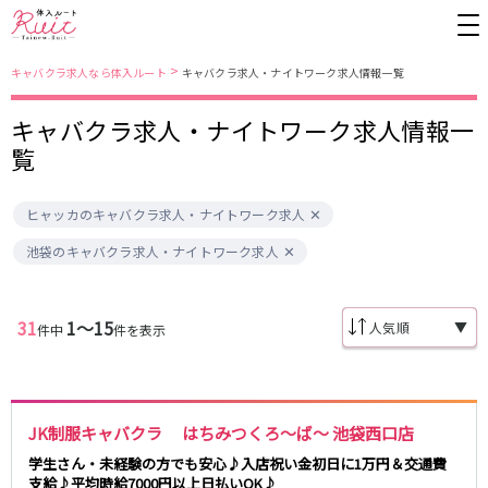
>
キャバクラ求人なら体入ルート
キャバクラ求人・ナイトワーク求人情報一覧
キャバクラ求人・ナイトワーク求人情報一
東京都
東京メトロ日比谷線
覧
上野
銀座駅
池袋
上野駅
ヒャッカのキャバクラ求人・ナイトワーク求人
錦糸町・亀戸
秋葉原駅
新橋
北千住駅
吉祥寺
恵比寿駅
町田
六本木駅
池袋のキャバクラ求人・ナイトワーク求人
赤羽
中目黒駅
銀座
日比谷駅
立川
広尾駅
歌舞伎町
三ノ輪駅
五反田
蒲田
31
1〜15
▼
件中
件を表示
都営大江戸線
ひばりヶ丘・久米川
神田
渋谷
北千住
上野御徒町駅
六本木駅
八王子
練馬
練馬駅
門前仲町駅
JK制服キャバクラ はちみつくろ～ば～ 池袋西口店
六本木
品川・大井町・大森
東新宿駅
両国駅
秋葉原
中野
学生さん・未経験の方でも安心♪入店祝い金初日に1万円＆交通費
東中野駅
飯田橋駅
支給♪平均時給7000円以上日払いOK♪
恵比寿
葛西