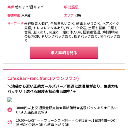
新宿駅
赤羽駅
朝キャバ/昼キャバ
池袋駅
業種
駅
恵比寿駅
渋谷駅
東京都
池袋
都道府県
エリア
川越駅
十条駅
キーワード
未経験者大歓迎, 全額日払いＯＫ, 終電上がりＯＫ, ヘアメイク
北赤羽駅
板橋駅
完備, ドレスレンタルあり, Wワーク歓迎, 土曜も営業, 日曜も
営業, 迎えあり, 友達と一緒に体入OK, 経験者優遇, 3時間以内
の勤務OK, ドリンクバックあり, 指名バックあり, 同伴バックあ
西武多摩湖線
り
国分寺駅
八坂駅
求人詳細を見る
小田急小田原線
新宿駅
町田駅
Cafe&Bar Franc franc(フランフラン)
本厚木駅
厚木駅
＼池袋から近い正統ガールズバー／周辺に居酒屋があり、集客力も
相模大野駅
下北沢駅
バッチリ！選べる服装★初心者活躍中*＋
祖師ヶ谷大蔵駅
向ヶ丘遊園駅
登戸駅
成城学園前駅
3000円以上 交通費全額支給★昇給随時★各種バックあり★日払い
経堂駅
小田急相模原駅
OK★入店祝金支給★
小田原駅
豪徳寺駅
19:00～LAST ＝＝フリーシフト制＝＝ ◇週1日～/1日3時間～OK ◇
早出OK ◇遅出OK ◇終電上がりOK
海老名駅