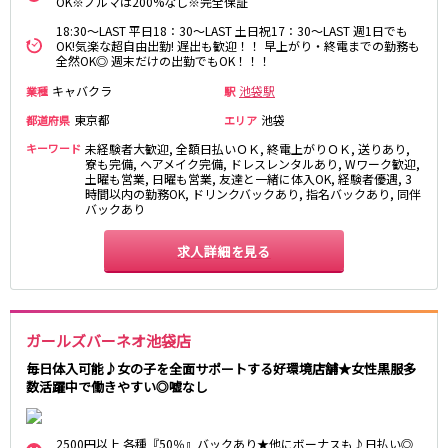
OK※ノルマは200%なし※完全保証
18:30～LAST 平日18：30～LAST 土日祝17：30～LAST 週1日でも
都営浅草線
OK!気楽な超自由出勤! 遅出も歓迎！！ 早上がり・終電までの勤務も
全然OK◎ 週末だけの出勤でもOK！！！
新橋駅
五反田駅
キャバクラ
池袋駅
業種
駅
浅草駅
浅草橋駅
東京都
池袋
都道府県
エリア
東京メトロ銀座線
キーワード
未経験者大歓迎, 全額日払いＯＫ, 終電上がりＯＫ, 送りあり,
寮も完備, ヘアメイク完備, ドレスレンタルあり, Wワーク歓迎,
新橋駅
土曜も営業, 日曜も営業, 友達と一緒に体入OK, 経験者優遇, 3
銀座駅
時間以内の勤務OK, ドリンクバックあり, 指名バックあり, 同伴
上野駅
上野広小路駅
バックあり
神田駅
渋谷駅
求人詳細を見る
赤坂見附駅
浅草駅
田原町駅
末広町駅
表参道駅
外苑前駅
ガールズバーネオ池袋店
西武新宿線
毎日体入可能♪女の子を全面サポートする好環境店舗★女性黒服多
数活躍中で働きやすい◎嘘なし
西武新宿駅
本川越駅
所沢駅
東村山駅
久米川駅
新所沢駅
2500円以上 各種『50％』バックあり★他にボーナスも♪日払い◎