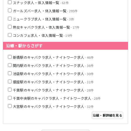
スナック求人・体入情報一覧
- 63件
八柱駅
京成津田沼駅
ガールズバー求人・体入情報一覧
- 295件
五香駅
ニュークラブ求人・体入情報一覧
- 3件
横浜市営地下鉄ブルーライン
熟女キャバクラ求人・体入情報一覧
- 17件
コンカフェ求人・体入情報一覧
- 19件
関内駅
横浜駅
桜木町駅
新横浜駅
沿線・駅からさがす
戸塚駅
湘南台駅
新橋駅のキャバクラ求人・ナイトワーク求人
- 46件
伊勢佐木長者町駅
上大岡駅
関内駅のキャバクラ求人・ナイトワーク求人
- 36件
蒔田駅
吉野町駅
池袋駅のキャバクラ求人・ナイトワーク求人
- 30件
みなとみらい線
銀座駅のキャバクラ求人・ナイトワーク求人
- 31件
千葉駅のキャバクラ求人・ナイトワーク求人
- 28件
横浜駅
馬車道駅
千葉中央駅のキャバクラ求人・ナイトワーク求人
日本大通り駅
新高島駅
- 28件
みなとみらい駅
大宮駅のキャバクラ求人・ナイトワーク求人
- 32件
沿線・駅詳細を見る
京王相模原線
橋本駅
調布駅