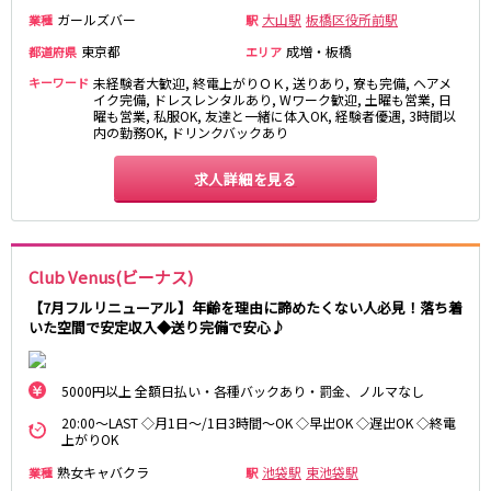
ガールズバー
大山駅
板橋区役所前駅
業種
駅
JR東海道本線
東京都
成増・板橋
都道府県
エリア
新橋駅
川崎駅
キーワード
未経験者大歓迎, 終電上がりＯＫ, 送りあり, 寮も完備, ヘアメ
イク完備, ドレスレンタルあり, Wワーク歓迎, 土曜も営業, 日
横浜駅
藤沢駅
曜も営業, 私服OK, 友達と一緒に体入OK, 経験者優遇, 3時間以
内の勤務OK, ドリンクバックあり
平塚駅
大船駅
品川駅
大磯駅
求人詳細を見る
戸塚駅
茅ヶ崎駅
辻堂駅
小田原駅
東急東横線
Club Venus(ビーナス)
【7月フルリニューアル】年齢を理由に諦めたくない人必見！落ち着
横浜駅
渋谷駅
いた空間で安定収入◆送り完備で安心♪
武蔵小杉駅
中目黒駅
自由が丘駅
代官山駅
新丸子駅
学芸大学駅
5000円以上 全額日払い・各種バックあり・罰金、ノルマなし
綱島駅
祐天寺駅
20:00～LAST ◇月1日～/1日3時間～OK ◇早出OK ◇遅出OK ◇終電
上がりOK
元住吉駅
日吉駅
熟女キャバクラ
菊名駅
池袋駅
東池袋駅
業種
駅