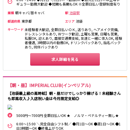
ギュラー勤務大歓迎 ◆短期も長期もOK ※全額日払い登録制度有り
松原駅
朝キャバ/昼キャバ
池袋駅
業種
駅
JR南武線
東京都
池袋
都道府県
エリア
立川駅
川崎駅
キーワード
未経験者大歓迎, 全額日払いＯＫ, 送りあり, ヘアメイク完備,
ドレスレンタルあり, Wワーク歓迎, 土曜も営業, 日曜も営業,
武蔵溝ノ口駅
武蔵小杉駅
私服OK, 迎えあり, 面接交通費支給, 友達と一緒に体入OK, 経験
者優遇, 3時間以内の勤務OK, ドリンクバックあり, 指名バック
府中本町駅
武蔵新城駅
あり, 同伴バックあり
登戸駅
稲田堤駅
求人詳細を見る
JR横須賀線
新橋駅
横浜駅
品川駅
大船駅
【朝・昼】IMPERIAL CLUB(インペリアル)
戸塚駅
東戸塚駅
【池袋最上級の高時給】朝・昼だけでしっかり稼げる！未経験さん
久里浜駅
横須賀駅
も即高収入♪入店祝い金は今月限定支給◎
鎌倉駅
5000円～7000円 全額日払いOK ★ ノルマ・ペナルティー無し★
JR埼京線
6:00～15:00 ＼完全自由シフト制／ ●月1日～OK ●週1日～OK ●1
池袋駅
大宮駅
日3時間～OK ●終電上がりOK