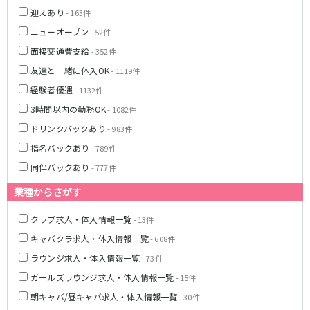
迎えあり
- 163件
JR湘南新宿ライン
ニューオープン
- 52件
池袋駅
大宮駅
面接交通費支給
- 352件
赤羽駅
横浜駅
友達と一緒に体入OK
- 1119件
恵比寿駅
渋谷駅
経験者優遇
- 1132件
武蔵小杉駅
浦和駅
3時間以内の勤務OK
- 1082件
大船駅
戸塚駅
ドリンクバックあり
- 983件
東戸塚駅
指名バックあり
- 789件
東急多摩川線
同伴バックあり
- 777件
蒲田駅
業種からさがす
クラブ求人・体入情報一覧
- 13件
西武国分寺線
キャバクラ求人・体入情報一覧
- 608件
東村山駅
国分寺駅
ラウンジ求人・体入情報一覧
- 73件
ガールズラウンジ求人・体入情報一覧
- 15件
新京成電鉄線
朝キャバ/昼キャバ求人・体入情報一覧
- 30件
松戸駅
新津田沼駅