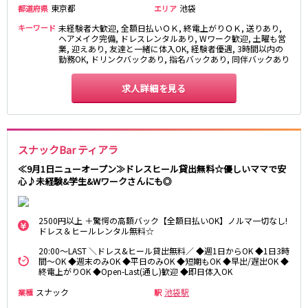
東京都
池袋
都道府県
エリア
東急目黒線
キーワード
未経験者大歓迎, 全額日払いＯＫ, 終電上がりＯＫ, 送りあり,
ヘアメイク完備, ドレスレンタルあり, Wワーク歓迎, 土曜も営
武蔵小杉駅
新丸子駅
業, 迎えあり, 友達と一緒に体入OK, 経験者優遇, 3時間以内の
勤務OK, ドリンクバックあり, 指名バックあり, 同伴バックあり
目黒駅
武蔵小山駅
日吉駅
求人詳細を見る
JR常磐線(上野～取手)
上野駅
柏駅
スナックBar ティアラ
北千住駅
松戸駅
≪9月1日ニューオープン≫ドレスヒール貸出無料☆優しいママで安
綾瀬駅
日暮里駅
心♪未経験&学生&Wワークさんにも◎
南柏駅
取手駅
金町駅
北松戸駅
2500円以上 ＋驚愕の高額バック【全額日払いOK】ノルマ一切なし!
新松戸駅
亀有駅
ドレス＆ヒールレンタル無料☆
馬橋駅
20:00～LAST ＼ドレス&ヒール貸出無料／ ◆週1日からOK ◆1日3時
間～OK ◆週末のみOK ◆平日のみOK ◆短期もOK ◆早出/遅出OK ◆
終電上がりOK ◆Open-Last(通し)歓迎 ◆即日体入OK
東京メトロ千代田線
スナック
池袋駅
業種
駅
北千住駅
赤坂駅