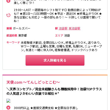
楽しく稼ごう!！
高田馬場駅
航空公園駅
19:00～LAST 一週間毎のシフト制です◎ 勤務日数によって時給UP
新井薬師前駅
も!? ★週1日～/1日3時間～OK ★早出・遅出OK ★終電上がりOK ★
急な出勤にも対応♪ ～昼の部もあり！～ ※詳しくは面接で聞いて
ね！
JR根岸線
ガールズバー
池袋駅
東池袋駅
業種
駅
関内駅
横浜駅
東京都
池袋
都道府県
エリア
桜木町駅
大船駅
キーワード
未経験者大歓迎, 全額日払いＯＫ, 終電上がりＯＫ, 送りあり,
Wワーク歓迎, 土曜も営業, 日曜も営業, 私服OK, ニューオープ
西武池袋線
ン, 友達と一緒に体入OK, 経験者優遇, ドリンクバックあり
池袋駅
練馬駅
求人詳細を見る
所沢駅
ひばりヶ丘駅
東久留米駅
秋津駅
清瀬駅
桜台駅
天使.com 〜てんしどっとこむ〜
飯能駅
大泉学園駅
保谷駅
石神井公園駅
＼天界コンセプト／完全未経験さんも積極採用中！池袋TOPクラス
の人気店♪かわいい衣装でお給仕＊*
西所沢駅
吾野駅
JR横浜線
3000円以上 ★面接交通費支給 ★全額当日手渡し