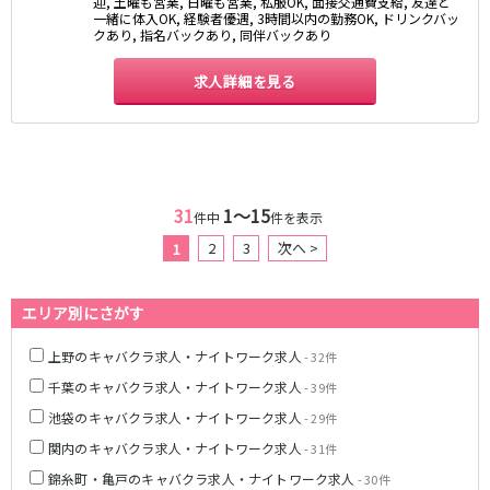
迎, 土曜も営業, 日曜も営業, 私服OK, 面接交通費支給, 友達と
一緒に体入OK, 経験者優遇, 3時間以内の勤務OK, ドリンクバッ
京成幕張本郷駅
クあり, 指名バックあり, 同伴バックあり
東武伊勢崎線
求人詳細を見る
北千住駅
新越谷駅
草加駅
獨協大学前駅
館林駅
春日部駅
押上〈スカイツリー前〉駅
谷塚駅
31
1〜15
件中
件を表示
竹ノ塚駅
浅草駅
2
3
次へ >
1
久喜駅
新伊勢崎駅
西新井駅
太田駅
伊勢崎駅
羽生駅
エリア別にさがす
せんげん台駅
大袋駅
上野のキャバクラ求人・ナイトワーク求人
- 32件
加須駅
花崎駅
千葉のキャバクラ求人・ナイトワーク求人
- 39件
南羽生駅
蒲生駅
池袋のキャバクラ求人・ナイトワーク求人
茂林寺前駅
牛田駅
- 29件
越谷駅
五反野駅
関内のキャバクラ求人・ナイトワーク求人
- 31件
小菅駅
錦糸町・亀戸のキャバクラ求人・ナイトワーク求人
- 30件