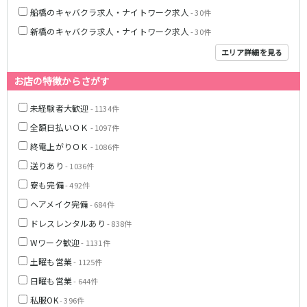
船橋のキャバクラ求人・ナイトワーク求人
- 30件
JR武蔵野線
新橋のキャバクラ求人・ナイトワーク求人
- 30件
南越谷駅
西船橋駅
エリア詳細を見る
南浦和駅
北朝霞駅
お店の特徴からさがす
府中本町駅
新秋津駅
新八柱駅
新松戸駅
未経験者大歓迎
- 1134件
東所沢駅
新三郷駅
全額日払いＯＫ
- 1097件
吉川駅
三郷駅
終電上がりＯＫ
- 1086件
越谷レイクタウン駅
送りあり
- 1036件
東京メトロ東西線
寮も完備
- 492件
ヘアメイク完備
- 684件
中野駅
西船橋駅
ドレスレンタルあり
- 838件
浦安駅
葛西駅
西葛西駅
門前仲町駅
Wワーク歓迎
- 1131件
南行徳駅
高田馬場駅
土曜も営業
- 1125件
日本橋駅
飯田橋駅
日曜も営業
- 644件
神楽坂駅
東陽町駅
私服OK
- 396件