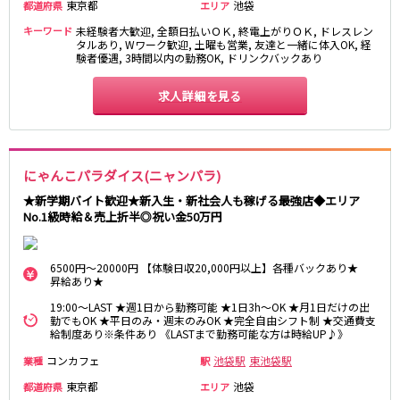
東京都
池袋
都道府県
エリア
湯島駅
綾瀬駅
キーワード
未経験者大歓迎, 全額日払いＯＫ, 終電上がりＯＫ, ドレスレン
町屋駅
西日暮里駅
タルあり, Wワーク歓迎, 土曜も営業, 友達と一緒に体入OK, 経
表参道駅
乃木坂駅
験者優遇, 3時間以内の勤務OK, ドリンクバックあり
求人詳細を見る
都営新宿線
本八幡駅
住吉駅
新宿三丁目駅
岩本町駅
にゃんこパラダイス(ニャンパラ)
小川町駅
森下駅
瑞江駅
一之江駅
★新学期バイト歓迎★新入生・新社会人も稼げる最強店◆エリア
No.1級時給＆売上折半◎祝い金50万円
船堀駅
菊川駅
つくばエクスプレス
6500円～20000円 【体験日収20,000円以上】各種バックあり★
昇給あり★
秋葉原駅
北千住駅
19:00～LAST ★週1日から勤務可能 ★1日3h～OK ★月1日だけの出
つくば駅
研究学園駅
勤でもOK ★平日のみ・週末のみOK ★完全自由シフト制 ★交通費支
給制度あり※条件あり 《LASTまで勤務可能な方は時給UP♪》
浅草駅
守谷駅
コンカフェ
池袋駅
東池袋駅
業種
三郷中央駅
八潮駅
駅
東京都
池袋
都道府県
エリア