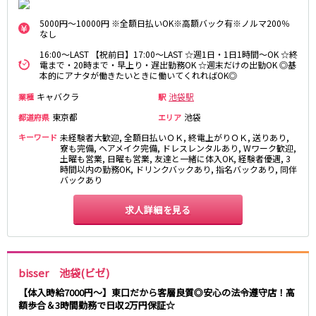
藤沢・鎌倉
相模原
四ツ谷駅
5000円～10000円 ※全額日払いOK※高額バック有※ノルマ200％
厚木
横浜
なし
大和
溝の口
JR中央線(快速)
16:00～LAST 【祝前日】17:00～LAST ☆週1日・1日1時間～OK ☆終
平塚
福富町・伊勢佐木町
電まで・20時まで・早上り・遅出勤務OK ☆週末だけの出勤OK ◎基
新宿駅
立川駅
本的にアナタが働きたいときに働いてくれればOK◎
横須賀
上大岡・戸塚
吉祥寺駅
神田駅
新横浜
武蔵小杉
キャバクラ
池袋駅
業種
駅
八王子駅
中野駅
たまプラーザ・向ヶ丘遊園・鷺沼
元住吉・綱島
東京都
池袋
都道府県
エリア
高円寺駅
荻窪駅
川崎中部
横浜東部
キーワード
未経験者大歓迎, 全額日払いＯＫ, 終電上がりＯＫ, 送りあり,
阿佐ヶ谷駅
三鷹駅
川崎北部
寮も完備, ヘアメイク完備, ドレスレンタルあり, Wワーク歓迎,
茅ヶ崎
土曜も営業, 日曜も営業, 友達と一緒に体入OK, 経験者優遇, 3
国分寺駅
西荻窪駅
桜木町
横浜西部
時間以内の勤務OK, ドリンクバックあり, 指名バックあり, 同伴
武蔵境駅
水道橋駅
バックあり
小田原・湯河原
綾瀬・海老名・座間
武蔵小金井駅
東小金井駅
求人詳細を見る
東中野駅
飯田橋駅
埼玉県
国立駅
豊田駅
大宮
志木
西国分寺駅
高尾駅
南越谷
草加
四ツ谷駅
bisser 池袋(ビゼ)
川越
所沢
【体入時給7000円～】東口だから客層良質◎安心の法令遵守店！高
熊谷
川口
JR山手線
額歩合＆3時間勤務で日収2万円保証☆
浦和・北浦和
久喜