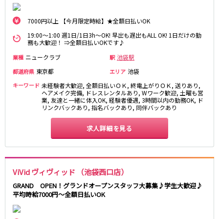
新橋駅
池袋駅
春日部
南浦和
上野駅
新宿駅
7000円以上 【今月限定時給】★全額日払いOK
蕨
上尾
秋葉原駅
神田駅
飯能・狭山
深谷
19:00～1:00 週1日/1日3h～OK! 早出も遅出もALL OK! 1日だけの勤
務も大歓迎！ ⇒全額日払いOKです♪
五反田駅
恵比寿駅
坂戸・東松山
渋谷駅
御徒町駅
ニュークラブ
池袋駅
業種
駅
品川駅
日暮里駅
千葉県
東京都
池袋
都道府県
エリア
駒込駅
大塚駅
キーワード
未経験者大歓迎, 全額日払いＯＫ, 終電上がりＯＫ, 送りあり,
千葉
船橋
高田馬場駅
巣鴨駅
ヘアメイク完備, ドレスレンタルあり, Wワーク歓迎, 土曜も営
柏
業, 友達と一緒に体入OK, 経験者優遇, 3時間以内の勤務OK, ド
市川・浦安
西日暮里駅
新大久保駅
リンクバックあり, 指名バックあり, 同伴バックあり
市原・木更津・君津
松戸
目黒駅
有楽町駅
成田・四街道・香取
津田沼
求人詳細を見る
目白駅
原宿駅
八千代台・勝田台
東金・茂原・長生
東京メトロ丸ノ内線
栃木県
池袋駅
銀座駅
ViVid ヴィヴィッド （池袋西口店）
宇都宮
小山
新宿駅
赤坂見附駅
GRAND OPEN！グランドオープンスタッフ大募集♪学生大歓迎♪
平均時給7000円～全額日払いOK
荻窪駅
新宿三丁目駅
茨城県
新高円寺駅
南阿佐ケ谷駅