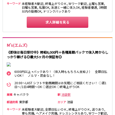
東急大井町線
キーワード
未経験者大歓迎, 終電上がりＯＫ, Wワーク歓迎, 土曜も営業,
日曜も営業, 私服OK, 友達と一緒に体入OK, 経験者優遇, 3時間
自由が丘駅
大井町駅
以内の勤務OK, ドリンクバックあり
二子玉川駅
旗の台駅
求人詳細を見る
京急本線
京急川崎駅
横浜駅
M's(エムズ)
京急蒲田駅
横須賀中央駅
品川駅
汐入駅
《即体は毎日受付中》時給6,000円＋各種高額バックで体入時からし
っかり稼げる◎最大5ヶ月の保証有◎
日ノ出町駅
京急鶴見駅
上大岡駅
大森海岸駅
平和島駅
6000円以上 +バックあり！（体入時ももちろん支給♪） 全額日払
いOK！ ノルマ・罰金なし！
京王井の頭線
20:00～LAST シフトや勤務期間はお気軽にご相談ください！ ◇週1
日～/1日4時間～OK ◇遅出OK ◇終電上がりOK
吉祥寺駅
渋谷駅
キャバクラ
池袋駅
業種
駅
神泉駅
下北沢駅
東京都
池袋
都道府県
エリア
井の頭公園駅
明大前駅
キーワード
未経験者大歓迎, 全額日払いＯＫ, 終電上がりＯＫ, 送りあり,
池ノ上駅
寮も完備, ヘアメイク完備, ドレスレンタルあり, Wワーク歓迎,