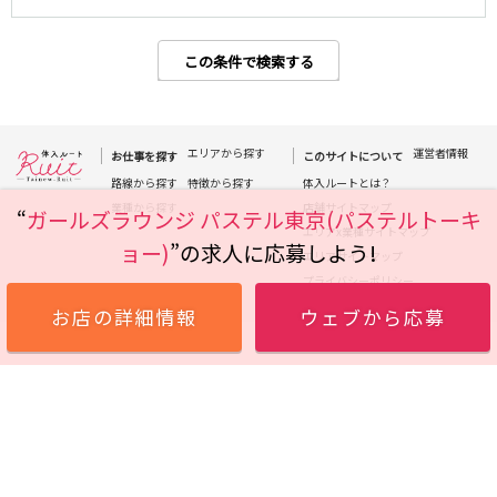
高田馬場駅
航空公園駅
新井薬師前駅
この条件で検索する
JR根岸線
関内駅
横浜駅
エリアから探す
運営者情報
お仕事を探す
このサイトについて
桜木町駅
大船駅
路線から探す
特徴から探す
体入ルートとは？
業種から探す
店舗サイトマップ
“
ガールズラウンジ パステル東京(パステルトーキ
西武池袋線
エリアx業種サイトマップ
ョー)
”の求人に応募しよう!
エリアサイトマップ
池袋駅
練馬駅
プライバシーポリシー
所沢駅
ひばりヶ丘駅
お店の詳細情報
ウェブから応募
東久留米駅
秋津駅
清瀬駅
桜台駅
飯能駅
大泉学園駅
保谷駅
石神井公園駅
西所沢駅
吾野駅
JR横浜線