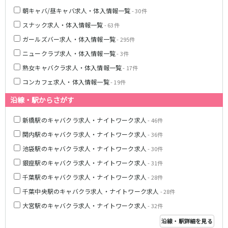
朝キャバ/昼キャバ求人・体入情報一覧
- 30件
都営浅草線
スナック求人・体入情報一覧
- 63件
新橋駅
五反田駅
ガールズバー求人・体入情報一覧
- 295件
浅草駅
浅草橋駅
ニュークラブ求人・体入情報一覧
- 3件
熟女キャバクラ求人・体入情報一覧
- 17件
東京メトロ銀座線
コンカフェ求人・体入情報一覧
- 19件
新橋駅
銀座駅
沿線・駅からさがす
上野駅
上野広小路駅
神田駅
渋谷駅
新橋駅のキャバクラ求人・ナイトワーク求人
- 46件
赤坂見附駅
浅草駅
関内駅のキャバクラ求人・ナイトワーク求人
- 36件
田原町駅
末広町駅
池袋駅のキャバクラ求人・ナイトワーク求人
- 30件
表参道駅
外苑前駅
銀座駅のキャバクラ求人・ナイトワーク求人
- 31件
千葉駅のキャバクラ求人・ナイトワーク求人
- 28件
西武新宿線
千葉中央駅のキャバクラ求人・ナイトワーク求人
- 28件
西武新宿駅
本川越駅
大宮駅のキャバクラ求人・ナイトワーク求人
- 32件
所沢駅
東村山駅
沿線・駅詳細を見る
久米川駅
新所沢駅