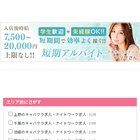
藤沢・鎌倉
相模原
四ツ谷駅
厚木
横浜
大和
溝の口
JR中央線(快速)
平塚
福富町・伊勢佐木町
新宿駅
立川駅
横須賀
上大岡・戸塚
吉祥寺駅
神田駅
新横浜
武蔵小杉
八王子駅
中野駅
たまプラーザ・向ヶ丘遊園・鷺沼
元住吉・綱島
高円寺駅
荻窪駅
川崎中部
横浜東部
阿佐ヶ谷駅
三鷹駅
川崎北部
茅ヶ崎
国分寺駅
西荻窪駅
桜木町
横浜西部
武蔵境駅
水道橋駅
小田原・湯河原
綾瀬・海老名・座間
武蔵小金井駅
東小金井駅
東中野駅
飯田橋駅
埼玉県
エリア別にさがす
国立駅
豊田駅
大宮
志木
西国分寺駅
高尾駅
上野のキャバクラ求人・ナイトワーク求人
- 32件
南越谷
草加
四ツ谷駅
千葉のキャバクラ求人・ナイトワーク求人
川越
所沢
- 39件
熊谷
川口
池袋のキャバクラ求人・ナイトワーク求人
- 29件
JR山手線
浦和・北浦和
久喜