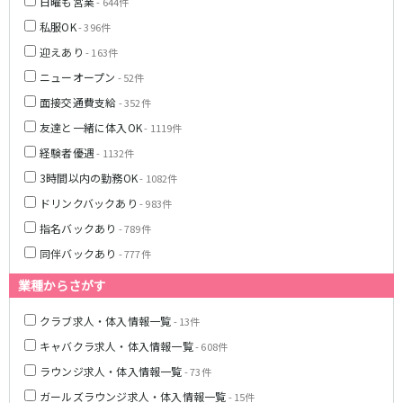
土浦
淡路町駅
水戸
四ツ谷駅
日曜も営業
- 644件
つくば
四谷三丁目駅
取手
私服OK
- 396件
茨城県南
日立
迎えあり
- 163件
JR京浜東北線
神栖・鹿嶋
勝田
ニューオープン
- 52件
北茨城
新橋駅
関内駅
面接交通費支給
- 352件
上野駅
大宮駅
友達と一緒に体入OK
- 1119件
群馬県
川崎駅
赤羽駅
経験者優遇
- 1132件
高崎
前橋・伊勢崎
横浜駅
蒲田駅
3時間以内の勤務OK
- 1082件
館林
太田
秋葉原駅
神田駅
ドリンクバックあり
- 983件
桐生
渋川
桜木町駅
御徒町駅
指名バックあり
- 789件
蕨駅
南浦和駅
同伴バックあり
- 777件
浦和駅
大船駅
0
選択した内容で設定
該当求人
川口駅
件
日暮里駅
業種からさがす
品川駅
北浦和駅
クラブ求人・体入情報一覧
- 13件
西川口駅
大井町駅
大森駅
東十条駅
キャバクラ求人・体入情報一覧
- 608件
鶴見駅
王子駅
ラウンジ求人・体入情報一覧
- 73件
西日暮里駅
さいたま新都心駅
ガールズラウンジ求人・体入情報一覧
- 15件