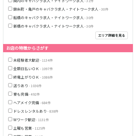
関内のキャバクラ求人・ナイトワーク求人
- 31件
新橋駅
池袋駅
春日部
南浦和
錦糸町・亀戸のキャバクラ求人・ナイトワーク求人
- 30件
上野駅
新宿駅
蕨
上尾
船橋のキャバクラ求人・ナイトワーク求人
- 30件
秋葉原駅
神田駅
飯能・狭山
深谷
新橋のキャバクラ求人・ナイトワーク求人
- 30件
五反田駅
恵比寿駅
坂戸・東松山
渋谷駅
御徒町駅
エリア詳細を見る
品川駅
日暮里駅
千葉県
お店の特徴からさがす
駒込駅
大塚駅
千葉
船橋
高田馬場駅
巣鴨駅
未経験者大歓迎
- 1134件
柏
市川・浦安
西日暮里駅
新大久保駅
全額日払いＯＫ
- 1097件
市原・木更津・君津
松戸
目黒駅
有楽町駅
終電上がりＯＫ
成田・四街道・香取
- 1086件
津田沼
目白駅
原宿駅
八千代台・勝田台
東金・茂原・長生
送りあり
- 1036件
寮も完備
東京メトロ丸ノ内線
- 492件
栃木県
ヘアメイク完備
- 684件
池袋駅
銀座駅
宇都宮
小山
ドレスレンタルあり
- 838件
新宿駅
赤坂見附駅
Wワーク歓迎
- 1131件
荻窪駅
新宿三丁目駅
茨城県
土曜も営業
新高円寺駅
- 1125件
南阿佐ケ谷駅