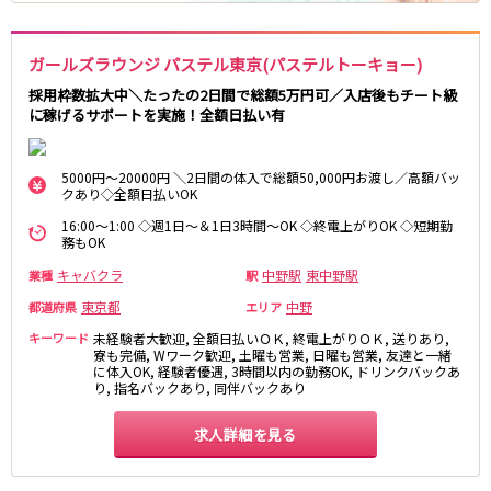
麻布十番駅
森下駅
赤坂
小岩・新小岩
勝どき駅
豊島園駅
自由が丘・学芸大学
三軒茶屋・二子玉川
ガールズラウンジ パステル東京(パステルトーキョー)
駒込・日暮里
成増・板橋
JR中央・総武線
採用枠数拡大中＼たったの2日間で総額5万円可／入店後もチート級
荻窪・阿佐ヶ谷
浅草・浅草橋・両国
に稼げるサポートを実施！全額日払い有
千葉駅
錦糸町駅
下北沢・経堂
大塚・巣鴨
新宿駅
吉祥寺駅
東陽町・門前仲町
府中
5000円～20000円 ＼2日間の体入で総額50,000円お渡し／高額バッ
船橋駅
秋葉原駅
目黒・中目黒
拝島・小作
クあり◇全額日払いOK
中野駅
本八幡駅
綾瀬・竹ノ塚・西新井
調布
16:00～1:00 ◇週1日～＆1日3時間～OK ◇終電上がりOK ◇短期勤
西船橋駅
津田沼駅
務もOK
高円寺
国分寺
亀戸駅
小岩駅
亀有・金町
新宿
キャバクラ
中野駅
東中野駅
業種
駅
高円寺駅
荻窪駅
明大前・烏山
四谷・神楽坂
東京都
中野
都道府県
エリア
市川駅
阿佐ヶ谷駅
菊川・瑞江
高田馬場・大久保
キーワード
未経験者大歓迎, 全額日払いＯＫ, 終電上がりＯＫ, 送りあり,
三鷹駅
新小岩駅
寮も完備, Wワーク歓迎, 土曜も営業, 日曜も営業, 友達と一緒
守谷
大泉学園・石神井公園
に体入OK, 経験者優遇, 3時間以内の勤務OK, ドリンクバックあ
平井駅
稲毛駅
西麻布
り, 指名バックあり, 同伴バックあり
両国駅
西荻窪駅
浅草橋駅
水道橋駅
求人詳細を見る
神奈川県
東中野駅
飯田橋駅
関内
川崎
下総中山駅
幕張本郷駅