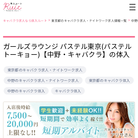
>
>
キャバクラ求人なら体入ルート
東京都のキャバクラ求人・ナイトワーク求人情報一覧
中野
東京都
東京メトロ日比谷線
ガールズラウンジ パステル東京(パステル
トーキョー)【中野・キャバクラ】の体入
上野
銀座駅
池袋
上野駅
錦糸町・亀戸
秋葉原駅
新橋
北千住駅
吉祥寺
恵比寿駅
町田
六本木駅
東京都のキャバクラ求人・ナイトワーク求人
赤羽
中目黒駅
銀座
日比谷駅
中野のキャバクラ求人・ナイトワーク求人
東京都のキャバクラ体入
立川
広尾駅
歌舞伎町
三ノ輪駅
中野のキャバクラ体入
キャバクラ体入
五反田
蒲田
都営大江戸線
ひばりヶ丘・久米川
神田
渋谷
北千住
上野御徒町駅
六本木駅
八王子
練馬
練馬駅
門前仲町駅
六本木
品川・大井町・大森
東新宿駅
両国駅
秋葉原
中野
東中野駅
飯田橋駅
恵比寿
葛西