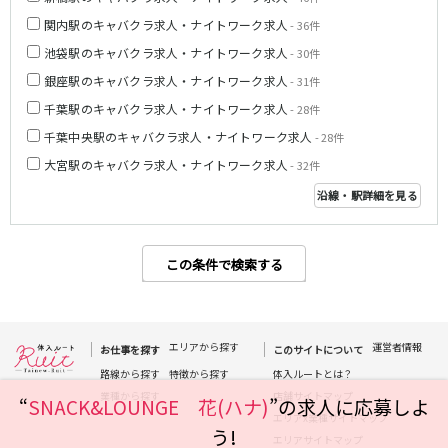
関内駅のキャバクラ求人・ナイトワーク求人
- 36件
都営浅草線
池袋駅のキャバクラ求人・ナイトワーク求人
- 30件
新橋駅
五反田駅
銀座駅のキャバクラ求人・ナイトワーク求人
- 31件
浅草駅
浅草橋駅
千葉駅のキャバクラ求人・ナイトワーク求人
- 28件
千葉中央駅のキャバクラ求人・ナイトワーク求人
- 28件
東京メトロ銀座線
大宮駅のキャバクラ求人・ナイトワーク求人
- 32件
新橋駅
銀座駅
沿線・駅詳細を見る
上野駅
上野広小路駅
神田駅
渋谷駅
赤坂見附駅
浅草駅
この条件で検索する
田原町駅
末広町駅
表参道駅
外苑前駅
エリアから探す
運営者情報
西武新宿線
お仕事を探す
このサイトについて
路線から探す
特徴から探す
体入ルートとは？
西武新宿駅
本川越駅
業種から探す
店舗サイトマップ
“
SNACK&LOUNGE 花(ハナ)
”の求人に応募しよ
所沢駅
東村山駅
エリアx業種サイトマップ
う!
久米川駅
新所沢駅
エリアサイトマップ