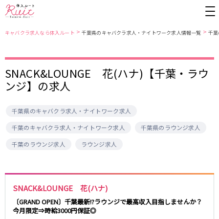
>
>
キャバクラ求人なら体入ルート
千葉県のキャバクラ求人・ナイトワーク求人情報一覧
千葉
東京都
東京メトロ日比谷線
SNACK&LOUNGE 花(ハナ)【千葉・ラウ
ンジ】の求人
上野
銀座駅
池袋
上野駅
錦糸町・亀戸
秋葉原駅
新橋
北千住駅
吉祥寺
恵比寿駅
町田
六本木駅
千葉県のキャバクラ求人・ナイトワーク求人
赤羽
中目黒駅
銀座
日比谷駅
千葉のキャバクラ求人・ナイトワーク求人
千葉県のラウンジ求人
立川
広尾駅
歌舞伎町
三ノ輪駅
千葉のラウンジ求人
ラウンジ求人
五反田
蒲田
都営大江戸線
ひばりヶ丘・久米川
神田
渋谷
北千住
上野御徒町駅
六本木駅
八王子
練馬
練馬駅
門前仲町駅
SNACK&LOUNGE 花(ハナ)
六本木
品川・大井町・大森
東新宿駅
両国駅
〔GRAND OPEN〕千葉最新!?ラウンジで最高収入目指しませんか？
秋葉原
中野
今月限定⇒時給3000円保証◎
東中野駅
飯田橋駅
恵比寿
葛西