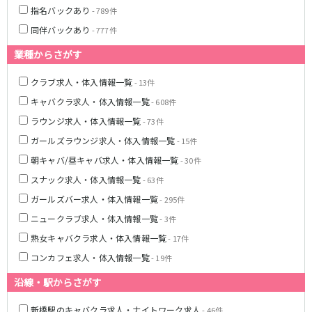
土浦
淡路町駅
水戸
四ツ谷駅
指名バックあり
- 789件
つくば
四谷三丁目駅
取手
同伴バックあり
- 777件
茨城県南
日立
JR京浜東北線
神栖・鹿嶋
勝田
業種からさがす
北茨城
新橋駅
関内駅
クラブ求人・体入情報一覧
- 13件
上野駅
大宮駅
キャバクラ求人・体入情報一覧
群馬県
- 608件
川崎駅
赤羽駅
ラウンジ求人・体入情報一覧
- 73件
高崎
前橋・伊勢崎
横浜駅
蒲田駅
ガールズラウンジ求人・体入情報一覧
- 15件
館林
太田
秋葉原駅
神田駅
朝キャバ/昼キャバ求人・体入情報一覧
- 30件
桐生
渋川
桜木町駅
御徒町駅
スナック求人・体入情報一覧
蕨駅
- 63件
南浦和駅
浦和駅
大船駅
ガールズバー求人・体入情報一覧
- 295件
0
選択した内容で設定
該当求人
川口駅
件
日暮里駅
ニュークラブ求人・体入情報一覧
- 3件
品川駅
北浦和駅
熟女キャバクラ求人・体入情報一覧
- 17件
西川口駅
大井町駅
コンカフェ求人・体入情報一覧
- 19件
大森駅
東十条駅
沿線・駅からさがす
鶴見駅
王子駅
西日暮里駅
さいたま新都心駅
新橋駅のキャバクラ求人・ナイトワーク求人
- 46件