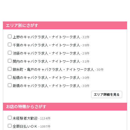
藤沢・鎌倉
相模原
四ツ谷駅
厚木
横浜
大和
溝の口
JR中央線(快速)
平塚
福富町・伊勢佐木町
エリア別にさがす
新宿駅
立川駅
横須賀
上大岡・戸塚
上野のキャバクラ求人・ナイトワーク求人
吉祥寺駅
神田駅
- 32件
新横浜
武蔵小杉
八王子駅
中野駅
千葉のキャバクラ求人・ナイトワーク求人
- 39件
たまプラーザ・向ヶ丘遊園・鷺沼
元住吉・綱島
高円寺駅
荻窪駅
池袋のキャバクラ求人・ナイトワーク求人
- 29件
川崎中部
横浜東部
阿佐ヶ谷駅
三鷹駅
川崎北部
茅ヶ崎
関内のキャバクラ求人・ナイトワーク求人
- 31件
国分寺駅
西荻窪駅
桜木町
横浜西部
錦糸町・亀戸のキャバクラ求人・ナイトワーク求人
- 30件
武蔵境駅
水道橋駅
小田原・湯河原
綾瀬・海老名・座間
船橋のキャバクラ求人・ナイトワーク求人
- 30件
武蔵小金井駅
東小金井駅
新橋のキャバクラ求人・ナイトワーク求人
- 30件
東中野駅
飯田橋駅
埼玉県
エリア詳細を見る
国立駅
豊田駅
大宮
志木
西国分寺駅
高尾駅
お店の特徴からさがす
南越谷
草加
四ツ谷駅
川越
所沢
未経験者大歓迎
- 1134件
熊谷
川口
JR山手線
全額日払いＯＫ
- 1097件
浦和・北浦和
久喜