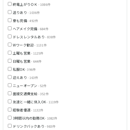
新橋駅
池袋駅
終電上がりＯＫ
- 1086件
春日部
南浦和
上野駅
新宿駅
送りあり
- 1036件
蕨
上尾
秋葉原駅
神田駅
寮も完備
飯能・狭山
深谷
- 492件
五反田駅
恵比寿駅
坂戸・東松山
ヘアメイク完備
- 684件
渋谷駅
御徒町駅
ドレスレンタルあり
- 838件
品川駅
日暮里駅
千葉県
Wワーク歓迎
- 1131件
駒込駅
大塚駅
千葉
船橋
土曜も営業
- 1125件
高田馬場駅
巣鴨駅
柏
市川・浦安
日曜も営業
- 644件
西日暮里駅
新大久保駅
市原・木更津・君津
松戸
私服OK
目黒駅
有楽町駅
- 396件
成田・四街道・香取
津田沼
目白駅
原宿駅
迎えあり
- 163件
八千代台・勝田台
東金・茂原・長生
ニューオープン
- 52件
東京メトロ丸ノ内線
面接交通費支給
- 352件
栃木県
池袋駅
銀座駅
友達と一緒に体入OK
- 1119件
宇都宮
小山
新宿駅
赤坂見附駅
経験者優遇
- 1132件
荻窪駅
新宿三丁目駅
3時間以内の勤務OK
- 1082件
茨城県
新高円寺駅
南阿佐ケ谷駅
ドリンクバックあり
- 983件