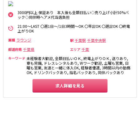
麻布十番駅
森下駅
赤坂
小岩・新小岩
勝どき駅
豊島園駅
3000円以上 保証あり 本入後も全額日払い◇売り上げ小計50%バ
自由が丘・学芸大学
三軒茶屋・二子玉川
ック◇同伴時ヘアメ代当店負担
駒込・日暮里
成増・板橋
JR中央・総武線
21:00～LAST 〇週1日～/1日3時間～OK 〇早出OK 〇遅出OK 〇終電
上がりOK
荻窪・阿佐ヶ谷
浅草・浅草橋・両国
千葉駅
錦糸町駅
下北沢・経堂
大塚・巣鴨
ラウンジ
千葉駅
千葉中央駅
業種
駅
新宿駅
吉祥寺駅
東陽町・門前仲町
府中
千葉県
千葉
都道府県
エリア
船橋駅
秋葉原駅
目黒・中目黒
拝島・小作
キーワード
未経験者大歓迎, 全額日払いＯＫ, 終電上がりＯＫ, 送りあり,
中野駅
本八幡駅
綾瀬・竹ノ塚・西新井
調布
寮も完備, ドレスレンタルあり, Wワーク歓迎, 土曜も営業, 日
曜も営業, 友達と一緒に体入OK, 経験者優遇, 3時間以内の勤務
西船橋駅
津田沼駅
高円寺
国分寺
OK, ドリンクバックあり, 指名バックあり, 同伴バックあり
亀戸駅
小岩駅
亀有・金町
新宿
高円寺駅
荻窪駅
求人詳細を見る
明大前・烏山
四谷・神楽坂
市川駅
阿佐ヶ谷駅
菊川・瑞江
高田馬場・大久保
三鷹駅
新小岩駅
守谷
大泉学園・石神井公園
平井駅
稲毛駅
西麻布
両国駅
西荻窪駅
浅草橋駅
水道橋駅
神奈川県
東中野駅
飯田橋駅
関内
川崎
下総中山駅
幕張本郷駅