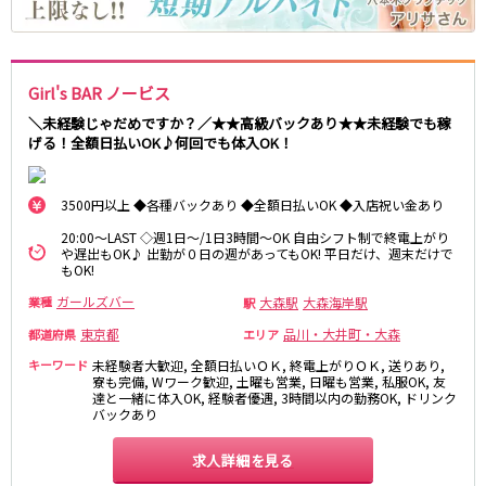
麻布十番駅
森下駅
赤坂
小岩・新小岩
勝どき駅
豊島園駅
自由が丘・学芸大学
三軒茶屋・二子玉川
駒込・日暮里
成増・板橋
JR中央・総武線
Girl's BAR ノービス
荻窪・阿佐ヶ谷
浅草・浅草橋・両国
＼未経験じゃだめですか？／★★高級バックあり★★未経験でも稼
千葉駅
錦糸町駅
下北沢・経堂
大塚・巣鴨
げる！全額日払いOK♪何回でも体入OK！
新宿駅
吉祥寺駅
東陽町・門前仲町
府中
船橋駅
秋葉原駅
目黒・中目黒
拝島・小作
3500円以上 ◆各種バックあり ◆全額日払いOK ◆入店祝い金あり
中野駅
本八幡駅
綾瀬・竹ノ塚・西新井
調布
西船橋駅
津田沼駅
20:00～LAST ◇週1日～/1日3時間～OK 自由シフト制で終電上がり
高円寺
国分寺
や遅出もOK♪ 出勤が０日の週があってもOK! 平日だけ、週末だけで
亀戸駅
小岩駅
もOK!
亀有・金町
新宿
高円寺駅
荻窪駅
明大前・烏山
四谷・神楽坂
ガールズバー
大森駅
大森海岸駅
業種
駅
市川駅
阿佐ヶ谷駅
菊川・瑞江
高田馬場・大久保
東京都
品川・大井町・大森
都道府県
エリア
三鷹駅
新小岩駅
守谷
大泉学園・石神井公園
キーワード
未経験者大歓迎, 全額日払いＯＫ, 終電上がりＯＫ, 送りあり,
平井駅
稲毛駅
西麻布
寮も完備, Wワーク歓迎, 土曜も営業, 日曜も営業, 私服OK, 友
達と一緒に体入OK, 経験者優遇, 3時間以内の勤務OK, ドリンク
両国駅
西荻窪駅
バックあり
浅草橋駅
水道橋駅
神奈川県
東中野駅
飯田橋駅
求人詳細を見る
関内
川崎
下総中山駅
幕張本郷駅