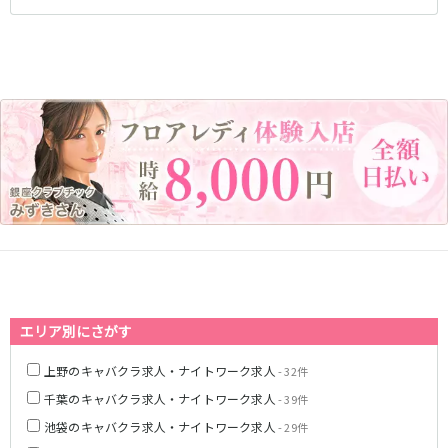
藤沢・鎌倉
相模原
四ツ谷駅
厚木
横浜
大和
溝の口
JR中央線(快速)
平塚
福富町・伊勢佐木町
新宿駅
立川駅
横須賀
上大岡・戸塚
吉祥寺駅
神田駅
新横浜
武蔵小杉
八王子駅
中野駅
たまプラーザ・向ヶ丘遊園・鷺沼
元住吉・綱島
高円寺駅
荻窪駅
川崎中部
横浜東部
阿佐ヶ谷駅
三鷹駅
川崎北部
茅ヶ崎
国分寺駅
西荻窪駅
桜木町
横浜西部
武蔵境駅
水道橋駅
小田原・湯河原
綾瀬・海老名・座間
武蔵小金井駅
東小金井駅
東中野駅
飯田橋駅
埼玉県
国立駅
豊田駅
エリア別にさがす
大宮
志木
西国分寺駅
高尾駅
南越谷
草加
上野のキャバクラ求人・ナイトワーク求人
- 32件
四ツ谷駅
川越
所沢
千葉のキャバクラ求人・ナイトワーク求人
- 39件
熊谷
川口
JR山手線
池袋のキャバクラ求人・ナイトワーク求人
- 29件
浦和・北浦和
久喜