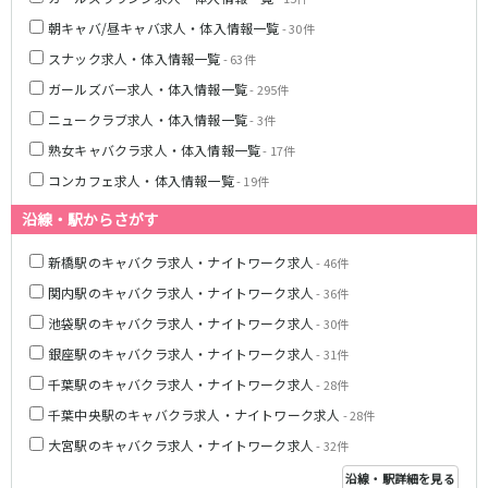
朝キャバ/昼キャバ求人・体入情報一覧
- 30件
都営浅草線
スナック求人・体入情報一覧
- 63件
新橋駅
五反田駅
ガールズバー求人・体入情報一覧
- 295件
浅草駅
浅草橋駅
ニュークラブ求人・体入情報一覧
- 3件
熟女キャバクラ求人・体入情報一覧
- 17件
東京メトロ銀座線
コンカフェ求人・体入情報一覧
- 19件
新橋駅
銀座駅
沿線・駅からさがす
上野駅
上野広小路駅
神田駅
渋谷駅
新橋駅のキャバクラ求人・ナイトワーク求人
- 46件
赤坂見附駅
浅草駅
関内駅のキャバクラ求人・ナイトワーク求人
- 36件
田原町駅
末広町駅
池袋駅のキャバクラ求人・ナイトワーク求人
- 30件
表参道駅
外苑前駅
銀座駅のキャバクラ求人・ナイトワーク求人
- 31件
西武新宿線
千葉駅のキャバクラ求人・ナイトワーク求人
- 28件
千葉中央駅のキャバクラ求人・ナイトワーク求人
- 28件
西武新宿駅
本川越駅
大宮駅のキャバクラ求人・ナイトワーク求人
- 32件
所沢駅
東村山駅
久米川駅
新所沢駅
沿線・駅詳細を見る