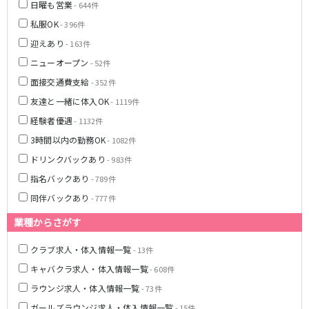
土浦
淡路町駅
水戸
四ツ谷駅
日曜も営業
- 644件
つくば
四谷三丁目駅
取手
私服OK
- 396件
茨城県南
日立
迎えあり
- 163件
JR京浜東北線
神栖・鹿嶋
勝田
ニューオープン
- 52件
北茨城
新橋駅
関内駅
面接交通費支給
- 352件
上野駅
大宮駅
群馬県
友達と一緒に体入OK
- 1119件
川崎駅
赤羽駅
経験者優遇
- 1132件
高崎
前橋・伊勢崎
横浜駅
蒲田駅
3時間以内の勤務OK
- 1082件
館林
太田
秋葉原駅
神田駅
ドリンクバックあり
- 983件
桐生
渋川
桜木町駅
御徒町駅
指名バックあり
蕨駅
南浦和駅
- 789件
浦和駅
大船駅
同伴バックあり
- 777件
0
選択した内容で設定
該当求人
川口駅
件
日暮里駅
業種からさがす
品川駅
北浦和駅
西川口駅
大井町駅
クラブ求人・体入情報一覧
- 13件
大森駅
東十条駅
キャバクラ求人・体入情報一覧
- 608件
鶴見駅
王子駅
ラウンジ求人・体入情報一覧
- 73件
西日暮里駅
さいたま新都心駅
ガールズラウンジ求人・体入情報一覧
- 15件