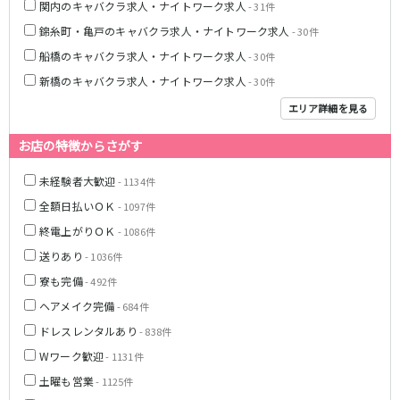
関内のキャバクラ求人・ナイトワーク求人
- 31件
新橋駅
池袋駅
春日部
南浦和
錦糸町・亀戸のキャバクラ求人・ナイトワーク求人
- 30件
上野駅
新宿駅
蕨
上尾
船橋のキャバクラ求人・ナイトワーク求人
秋葉原駅
神田駅
- 30件
飯能・狭山
深谷
五反田駅
恵比寿駅
新橋のキャバクラ求人・ナイトワーク求人
- 30件
坂戸・東松山
渋谷駅
御徒町駅
エリア詳細を見る
品川駅
日暮里駅
千葉県
お店の特徴からさがす
駒込駅
大塚駅
千葉
船橋
高田馬場駅
巣鴨駅
未経験者大歓迎
- 1134件
柏
市川・浦安
西日暮里駅
新大久保駅
市原・木更津・君津
松戸
全額日払いＯＫ
- 1097件
目黒駅
有楽町駅
成田・四街道・香取
津田沼
終電上がりＯＫ
- 1086件
目白駅
原宿駅
八千代台・勝田台
東金・茂原・長生
送りあり
- 1036件
東京メトロ丸ノ内線
寮も完備
- 492件
栃木県
ヘアメイク完備
- 684件
池袋駅
銀座駅
宇都宮
小山
ドレスレンタルあり
- 838件
新宿駅
赤坂見附駅
荻窪駅
新宿三丁目駅
Wワーク歓迎
- 1131件
茨城県
新高円寺駅
南阿佐ケ谷駅
土曜も営業
- 1125件