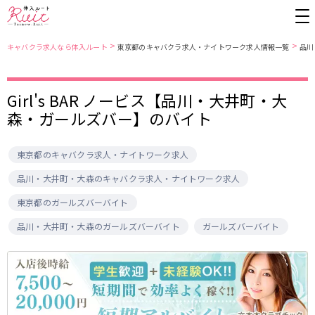
>
>
キャバクラ求人なら体入ルート
東京都のキャバクラ求人・ナイトワーク求人情報一覧
品川
Girl's BAR ノービス【品川・大井町・大
東京都
東京メトロ日比谷線
森・ガールズバー】のバイト
上野
銀座駅
池袋
上野駅
錦糸町・亀戸
秋葉原駅
新橋
北千住駅
東京都のキャバクラ求人・ナイトワーク求人
吉祥寺
恵比寿駅
町田
六本木駅
赤羽
中目黒駅
銀座
日比谷駅
品川・大井町・大森のキャバクラ求人・ナイトワーク求人
立川
広尾駅
歌舞伎町
三ノ輪駅
東京都のガールズバーバイト
五反田
蒲田
都営大江戸線
品川・大井町・大森のガールズバーバイト
ガールズバーバイト
ひばりヶ丘・久米川
神田
渋谷
北千住
上野御徒町駅
六本木駅
八王子
練馬
練馬駅
門前仲町駅
六本木
品川・大井町・大森
東新宿駅
両国駅
秋葉原
中野
東中野駅
飯田橋駅
恵比寿
葛西