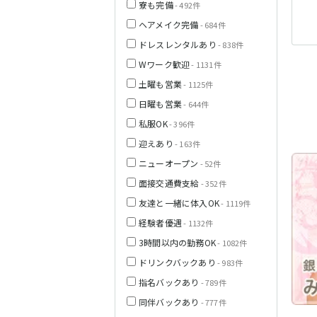
寮も完備
- 492件
ヘアメイク完備
- 684件
栃木県
ドレスレンタルあり
- 838件
Wワーク歓迎
- 1131件
茨城県
土曜も営業
- 1125件
日曜も営業
- 644件
都営浅草線
私服OK
群馬県
- 396件
迎えあり
- 163件
東京メトロ銀座
線
ニューオープン
- 52件
面接交通費支給
- 352件
友達と一緒に体入OK
- 1119件
西武新宿線
経験者優遇
- 1132件
3時間以内の勤務OK
- 1082件
ドリンクバックあり
- 983件
JR根岸線
指名バックあり
- 789件
西武池袋線
同伴バックあり
- 777件