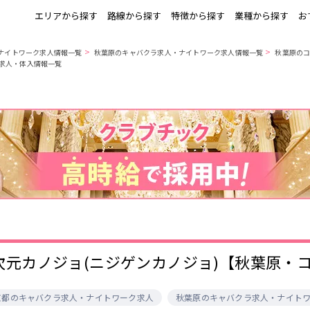
エリアから探す
路線から探す
特徴から探す
業種から探す
お
>
>
ナイトワーク求人情報一覧
秋葉原のキャバクラ求人・ナイトワーク求人情報一覧
秋葉原の
の求人・体入情報一覧
上野
銀座駅
池袋
上野駅
錦糸町・亀戸
秋葉原駅
新橋
北千住駅
町田
六本木駅
赤羽
中目黒駅
銀座
日比谷駅
立川
広尾駅
五反田
蒲田
ひばりヶ丘・久
神田
米川
上野御徒町駅
六本木駅
練馬駅
門前仲町駅
北千住
八王子
練馬
六本木
両国駅
東中野駅
飯田橋駅
麻布十番駅
勝どき駅
豊島園駅
秋葉原
中野
恵比寿
葛西
小岩・新小岩
自由が丘・学芸
三軒茶屋・二子
駒込・日暮里
千葉駅
錦糸町駅
新宿駅
吉祥寺駅
大学
玉川
秋葉原駅
中野駅
本八幡駅
西船橋駅
荻窪・阿佐ヶ谷
浅草・浅草橋・
下北沢・経堂
大塚・巣鴨
両国
亀戸駅
小岩駅
高円寺駅
荻窪駅
府中
目黒・中目黒
拝島・小作
綾瀬・竹ノ塚
次元カノジョ(ニジゲンカノジョ)【秋葉原・
阿佐ヶ谷駅
三鷹駅
新小岩駅
平井駅
西新井
両国駅
西荻窪駅
浅草橋駅
水道橋駅
高円寺
国分寺
亀有・金町
新宿
飯田橋駅
下総中山駅
幕張本郷駅
四ツ谷駅
京都のキャバクラ求人・ナイトワーク求人
秋葉原のキャバクラ求人・ナイト
四谷・神楽坂
菊川・瑞江
高田馬場・大久
守谷