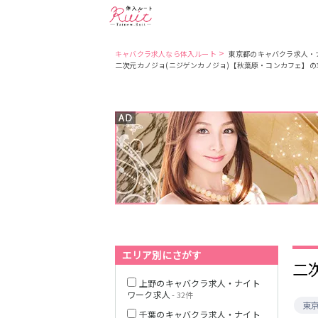
>
キャバクラ求人なら体入ルート
東京都のキャバクラ求人・
二次元カノジョ(ニジゲンカノジョ)【秋葉原・コンカフェ】
東京都
東京メトロ日比
谷線
都営大江戸線
JR中央・総武線
エリア別にさがす
二
上野のキャバクラ求人・ナイト
ワーク求人
- 32件
東
千葉のキャバクラ求人・ナイト