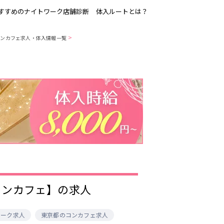
すすめのナイトワーク店舗診断
体入ルートとは？
>
コンカフェ求人・体入情報一覧
吉祥寺
恵比寿駅
歌舞伎町
三ノ輪駅
渋谷
東新宿駅
品川・大井町・
森下駅
大森
赤坂
成増・板橋
船橋駅
津田沼駅
東陽町・門前仲
町
市川駅
・
調布
コンカフェ】の求人
稲毛駅
東中野駅
明大前・烏山
ワーク求人
東京都のコンカフェ求人
大泉学園・石神