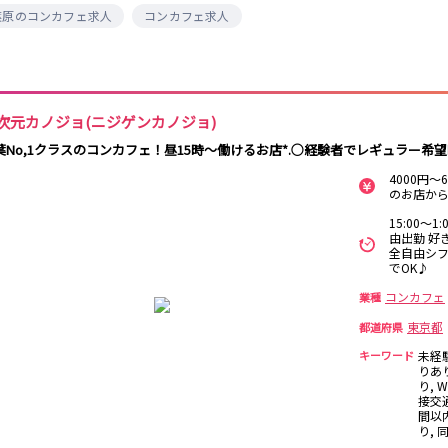
保
葉原のコンカフェ求人
コンカフェ求人
西麻布
新宿駅
立川駅
吉祥寺駅
神田駅
中野駅
高円寺駅
荻窪駅
阿佐ヶ谷駅
関内
川崎
藤沢・鎌倉
相模原
国分寺駅
西荻窪駅
武蔵境駅
水道橋駅
横浜
大和
溝の口
平塚
東小金井駅
東中野駅
飯田橋駅
国立駅
次元カノジョ(ニジゲンカノジョ)
西国分寺駅
高尾駅
四ツ谷駅
横須賀
上大岡・戸塚
新横浜
武蔵小杉
葉No,1クラスのコンカフェ！昼15時～働けるお店*.○経験者でレギュラー希望
新橋駅
池袋駅
上野駅
新宿駅
4000円
のお店から
元住吉・綱島
川崎中部
横浜東部
川崎北部
神田駅
五反田駅
恵比寿駅
渋谷駅
桜木町
横浜西部
小田原・湯河原
綾瀬・海老名
15:00～1
品川駅
日暮里駅
駒込駅
大塚駅
座間
由出勤 好
巣鴨駅
西日暮里駅
新大久保駅
目黒駅
全自由シフ
でOK♪
目白駅
原宿駅
大宮
志木
南越谷
草加
コンカフェ
業種
所沢
熊谷
川口
浦和・北浦和
池袋駅
銀座駅
新宿駅
赤坂見附駅
東京都
都道府県
春日部
南浦和
蕨
上尾
新宿三丁目駅
新高円寺駅
南阿佐ケ谷駅
淡路町駅
キーワード
未経
深谷
坂戸・東松山
りあ
四谷三丁目駅
り, 
接交通
千葉
船橋
柏
市川・浦安
間以
新橋駅
関内駅
上野駅
大宮駅
り,
松戸
成田・四街道・
津田沼
八千代台・勝
赤羽駅
横浜駅
蒲田駅
秋葉原駅