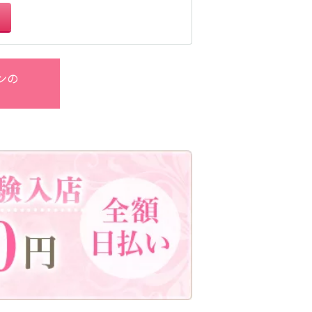
生
浦和駅
北浦和駅
鶴見駅
茨城県南
ンの
桐生
神田駅
末広町駅
久米川駅
東久留米駅
大泉学園駅