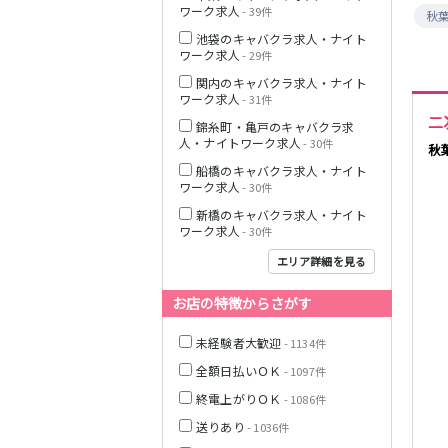
ワーク求人
- 39件
秋
JR中央線(快速)
池袋のキャバクラ求人・ナイト
ワーク求人
- 29件
神奈川県
関内のキャバクラ求人・ナイト
ワーク求人
- 31件
二
錦糸町・亀戸のキャバクラ求
人・ナイトワーク求人
- 30件
秋
船橋のキャバクラ求人・ナイト
JR山手線
ワーク求人
- 30件
新橋のキャバクラ求人・ナイト
ワーク求人
- 30件
エリア詳細を見る
埼玉県
お店の特徴からさがす
東京メトロ丸ノ
内線
未経験者大歓迎
- 1134件
全額日払いＯＫ
- 1097件
終電上がりＯＫ
- 1086件
千葉県
JR京浜東北線
送りあり
- 1036件