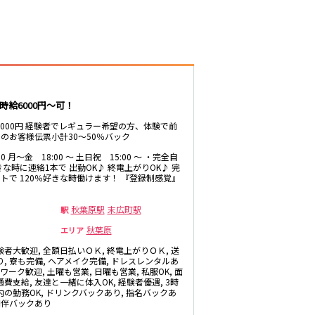
井公園
八王子駅
三鷹駅
厚木
武蔵小金井駅
福富町・伊勢佐
豊田駅
木町
たまプラーザ・
時給6000円～可！
向ヶ丘遊園・鷺
沼
秋葉原駅
～6000円 経験者でレギュラー希望の方、体験で前
のお客様伝票小計30～50％バック
茅ヶ崎
御徒町駅
・
:00 月～金 18:00 ～ 土日祝 15:00 ～ ・完全自
高田馬場駅
きな時に連絡1本で 出勤OK♪ 終電上がりOK♪ 完
有楽町駅
トで 120％好きな時働けます！ 『登録制感覚』
川越
秋葉原駅
末広町駅
駅
久喜
荻窪駅
秋葉原
エリア
飯能・狭山
四ツ谷駅
験者大歓迎, 全額日払いＯＫ, 終電上がりＯＫ, 送
り, 寮も完備, ヘアメイク完備, ドレスレンタルあ
Wワーク歓迎, 土曜も営業, 日曜も営業, 私服OK, 面
費支給, 友達と一緒に体入OK, 経験者優遇, 3時
市原・木更津・
内の勤務OK, ドリンクバックあり, 指名バックあ
君津
川崎駅
 同伴バックあり
田
東金・茂原・長
神田駅