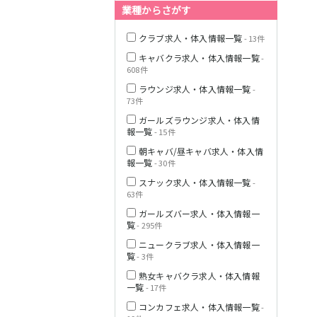
業種からさがす
クラブ求人・体入情報一覧
- 13件
JR横浜線
キャバクラ求人・体入情報一覧
-
608件
ラウンジ求人・体入情報一覧
-
東急田園都市線
73件
ガールズラウンジ求人・体入情
報一覧
- 15件
朝キャバ/昼キャバ求人・体入情
報一覧
- 30件
東急世田谷線
スナック求人・体入情報一覧
-
63件
JR南武線
ガールズバー求人・体入情報一
覧
- 295件
ニュークラブ求人・体入情報一
JR横須賀線
覧
- 3件
熟女キャバクラ求人・体入情報
一覧
- 17件
JR埼京線
コンカフェ求人・体入情報一覧
-