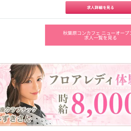
香取
台
桜木町駅
御徒町駅
蕨駅
南浦和駅
求人詳細を見る
大船駅
川口駅
日暮里駅
品川駅
宇都宮
小山
西川口駅
大井町駅
大森駅
東十条駅
王子駅
西日暮里駅
さいたま新都心
土浦
水戸
つくば
取手
秋葉原コンカフェ ニューオープ
駅
求人一覧を見る
日立
神栖・鹿嶋
勝田
北茨城
新橋駅
五反田駅
浅草駅
浅草橋駅
高崎
前橋・伊勢崎
館林
太田
渋川
新橋駅
銀座駅
上野駅
上野広小路駅
渋谷駅
赤坂見附駅
浅草駅
田原町駅
表参道駅
外苑前駅
0
選択した内容で設定
該当求人
件
西武新宿駅
本川越駅
所沢駅
東村山駅
新所沢駅
高田馬場駅
航空公園駅
新井薬師前駅
関内駅
横浜駅
桜木町駅
大船駅
池袋駅
練馬駅
所沢駅
ひばりヶ丘駅
秋津駅
清瀬駅
桜台駅
飯能駅