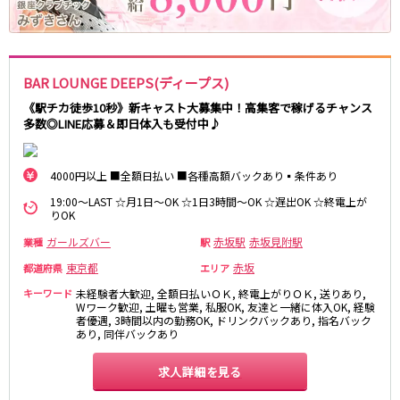
麻布十番駅
森下駅
赤坂
小岩・新小岩
勝どき駅
豊島園駅
自由が丘・学芸大学
三軒茶屋・二子玉川
駒込・日暮里
成増・板橋
JR中央・総武線
BAR LOUNGE DEEPS(ディープス)
荻窪・阿佐ヶ谷
浅草・浅草橋・両国
千葉駅
錦糸町駅
《駅チカ徒歩10秒》新キャスト大募集中！高集客で稼げるチャンス
下北沢・経堂
大塚・巣鴨
多数◎LINE応募＆即日体入も受付中♪
新宿駅
吉祥寺駅
東陽町・門前仲町
府中
船橋駅
秋葉原駅
目黒・中目黒
拝島・小作
中野駅
本八幡駅
4000円以上 ■全額日払い ■各種高額バックあり▪️条件あり
綾瀬・竹ノ塚・西新井
調布
西船橋駅
津田沼駅
高円寺
国分寺
19:00～LAST ☆月1日～OK ☆1日3時間～OK ☆遅出OK ☆終電上が
りOK
亀戸駅
小岩駅
亀有・金町
新宿
高円寺駅
荻窪駅
ガールズバー
赤坂駅
赤坂見附駅
業種
駅
明大前・烏山
四谷・神楽坂
市川駅
阿佐ヶ谷駅
菊川・瑞江
高田馬場・大久保
東京都
赤坂
都道府県
エリア
三鷹駅
新小岩駅
守谷
大泉学園・石神井公園
キーワード
未経験者大歓迎, 全額日払いＯＫ, 終電上がりＯＫ, 送りあり,
平井駅
稲毛駅
Wワーク歓迎, 土曜も営業, 私服OK, 友達と一緒に体入OK, 経験
西麻布
者優遇, 3時間以内の勤務OK, ドリンクバックあり, 指名バック
両国駅
西荻窪駅
あり, 同伴バックあり
浅草橋駅
水道橋駅
神奈川県
求人詳細を見る
東中野駅
飯田橋駅
関内
川崎
下総中山駅
幕張本郷駅