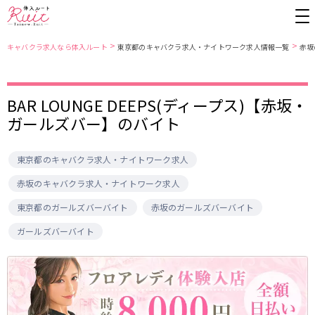
>
>
キャバクラ求人なら体入ルート
東京都のキャバクラ求人・ナイトワーク求人情報一覧
赤坂
東京都
東京メトロ日比谷線
BAR LOUNGE DEEPS(ディープス)【赤坂・
ガールズバー】のバイト
上野
銀座駅
池袋
上野駅
錦糸町・亀戸
秋葉原駅
新橋
北千住駅
吉祥寺
恵比寿駅
町田
六本木駅
東京都のキャバクラ求人・ナイトワーク求人
赤羽
中目黒駅
銀座
日比谷駅
赤坂のキャバクラ求人・ナイトワーク求人
立川
広尾駅
歌舞伎町
三ノ輪駅
東京都のガールズバーバイト
赤坂のガールズバーバイト
五反田
蒲田
都営大江戸線
ひばりヶ丘・久米川
神田
ガールズバーバイト
渋谷
北千住
上野御徒町駅
六本木駅
八王子
練馬
練馬駅
門前仲町駅
六本木
品川・大井町・大森
東新宿駅
両国駅
秋葉原
中野
東中野駅
飯田橋駅
恵比寿
葛西