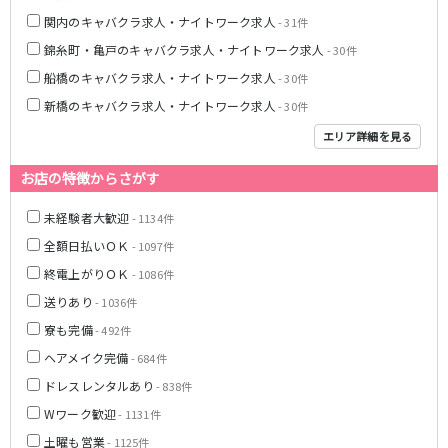
新橋駅
池袋駅
春日部
南浦和
関内のキャバクラ求人・ナイトワーク求人
- 31件
上野駅
新宿駅
蕨
上尾
錦糸町・亀戸のキャバクラ求人・ナイトワーク求人
- 30件
秋葉原駅
神田駅
飯能・狭山
深谷
船橋のキャバクラ求人・ナイトワーク求人
- 30件
五反田駅
恵比寿駅
坂戸・東松山
新橋のキャバクラ求人・ナイトワーク求人
- 30件
渋谷駅
御徒町駅
エリア詳細を見る
品川駅
日暮里駅
千葉県
駒込駅
大塚駅
お店の特徴からさがす
千葉
船橋
高田馬場駅
巣鴨駅
柏
市川・浦安
西日暮里駅
新大久保駅
未経験者大歓迎
- 1134件
市原・木更津・君津
松戸
目黒駅
有楽町駅
全額日払いＯＫ
- 1097件
成田・四街道・香取
津田沼
目白駅
原宿駅
終電上がりＯＫ
- 1086件
八千代台・勝田台
東金・茂原・長生
送りあり
- 1036件
東京メトロ丸ノ内線
栃木県
寮も完備
- 492件
池袋駅
銀座駅
ヘアメイク完備
- 684件
宇都宮
小山
新宿駅
赤坂見附駅
ドレスレンタルあり
- 838件
荻窪駅
新宿三丁目駅
茨城県
Wワーク歓迎
- 1131件
新高円寺駅
南阿佐ケ谷駅
土曜も営業
- 1125件