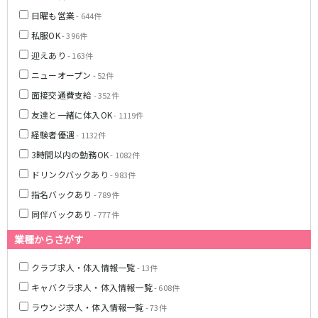
土浦
淡路町駅
水戸
四ツ谷駅
日曜も営業
- 644件
つくば
四谷三丁目駅
取手
私服OK
茨城県南
日立
- 396件
JR京浜東北線
神栖・鹿嶋
勝田
迎えあり
- 163件
北茨城
ニューオープン
- 52件
新橋駅
関内駅
面接交通費支給
上野駅
大宮駅
- 352件
群馬県
川崎駅
赤羽駅
友達と一緒に体入OK
- 1119件
高崎
前橋・伊勢崎
横浜駅
蒲田駅
経験者優遇
- 1132件
館林
太田
秋葉原駅
神田駅
3時間以内の勤務OK
- 1082件
桐生
渋川
桜木町駅
御徒町駅
ドリンクバックあり
- 983件
蕨駅
南浦和駅
指名バックあり
- 789件
浦和駅
大船駅
同伴バックあり
0
- 777件
選択した内容で設定
該当求人
川口駅
件
日暮里駅
品川駅
北浦和駅
業種からさがす
西川口駅
大井町駅
クラブ求人・体入情報一覧
- 13件
大森駅
東十条駅
キャバクラ求人・体入情報一覧
- 608件
鶴見駅
王子駅
ラウンジ求人・体入情報一覧
西日暮里駅
- 73件
さいたま新都心駅