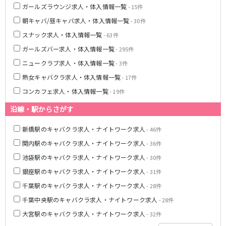
ガールズラウンジ求人・体入情報一覧
- 15件
都営浅草線
朝キャバ/昼キャバ求人・体入情報一覧
- 30件
スナック求人・体入情報一覧
新橋駅
- 63件
五反田駅
浅草駅
浅草橋駅
ガールズバー求人・体入情報一覧
- 295件
ニュークラブ求人・体入情報一覧
- 3件
東京メトロ銀座線
熟女キャバクラ求人・体入情報一覧
- 17件
新橋駅
銀座駅
コンカフェ求人・体入情報一覧
- 19件
上野駅
上野広小路駅
沿線・駅からさがす
神田駅
渋谷駅
赤坂見附駅
浅草駅
新橋駅のキャバクラ求人・ナイトワーク求人
- 46件
田原町駅
末広町駅
関内駅のキャバクラ求人・ナイトワーク求人
- 36件
表参道駅
外苑前駅
池袋駅のキャバクラ求人・ナイトワーク求人
- 30件
銀座駅のキャバクラ求人・ナイトワーク求人
- 31件
西武新宿線
千葉駅のキャバクラ求人・ナイトワーク求人
- 28件
西武新宿駅
本川越駅
千葉中央駅のキャバクラ求人・ナイトワーク求人
- 28件
所沢駅
東村山駅
大宮駅のキャバクラ求人・ナイトワーク求人
- 32件
久米川駅
新所沢駅