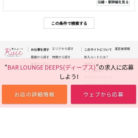
沿線・駅詳細を見る
高田馬場駅
航空公園駅
新井薬師前駅
この条件で検索する
JR根岸線
関内駅
横浜駅
桜木町駅
大船駅
エリアから探す
運営者情報
お仕事を探す
このサイトについて
路線から探す
特徴から探す
体入ルートとは？
西武池袋線
業種から探す
店舗サイトマップ
“
BAR LOUNGE DEEPS(ディープス)
”の求人に応募
エリアx業種サイトマップ
池袋駅
練馬駅
しよう!
エリアサイトマップ
所沢駅
ひばりヶ丘駅
プライバシーポリシー
東久留米駅
秋津駅
お店の詳細情報
ウェブから応募
清瀬駅
桜台駅
飯能駅
大泉学園駅
保谷駅
石神井公園駅
西所沢駅
吾野駅
JR横浜線