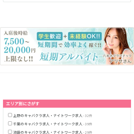
藤沢・鎌倉
相模原
四ツ谷駅
厚木
横浜
大和
溝の口
JR中央線(快速)
平塚
福富町・伊勢佐木町
新宿駅
立川駅
横須賀
上大岡・戸塚
吉祥寺駅
神田駅
新横浜
武蔵小杉
八王子駅
中野駅
たまプラーザ・向ヶ丘遊園・鷺沼
元住吉・綱島
高円寺駅
荻窪駅
川崎中部
横浜東部
阿佐ヶ谷駅
三鷹駅
川崎北部
茅ヶ崎
国分寺駅
西荻窪駅
桜木町
横浜西部
武蔵境駅
水道橋駅
小田原・湯河原
綾瀬・海老名・座間
武蔵小金井駅
東小金井駅
東中野駅
飯田橋駅
埼玉県
国立駅
豊田駅
大宮
志木
エリア別にさがす
西国分寺駅
高尾駅
南越谷
草加
四ツ谷駅
上野のキャバクラ求人・ナイトワーク求人
- 32件
川越
所沢
千葉のキャバクラ求人・ナイトワーク求人
- 39件
熊谷
川口
JR山手線
池袋のキャバクラ求人・ナイトワーク求人
- 29件
浦和・北浦和
久喜