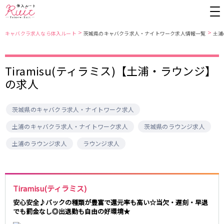
>
>
キャバクラ求人なら体入ルート
茨城県のキャバクラ求人・ナイトワーク求人情報一覧
土浦
Tiramisu(ティラミス)【土浦・ラウンジ】
東京都
東京メトロ日比谷線
の求人
上野
銀座駅
池袋
上野駅
錦糸町・亀戸
秋葉原駅
新橋
北千住駅
茨城県のキャバクラ求人・ナイトワーク求人
吉祥寺
恵比寿駅
町田
六本木駅
赤羽
中目黒駅
銀座
日比谷駅
土浦のキャバクラ求人・ナイトワーク求人
茨城県のラウンジ求人
立川
広尾駅
歌舞伎町
三ノ輪駅
土浦のラウンジ求人
ラウンジ求人
五反田
蒲田
都営大江戸線
ひばりヶ丘・久米川
神田
渋谷
北千住
上野御徒町駅
六本木駅
八王子
練馬
Tiramisu(ティラミス)
練馬駅
門前仲町駅
六本木
品川・大井町・大森
安心安全♪バックの種類が豊富で還元率も高い☆当欠・遅刻・早退
東新宿駅
両国駅
秋葉原
中野
でも罰金なし◎出退勤も自由の好環境★
東中野駅
飯田橋駅
恵比寿
葛西