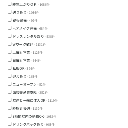
新橋駅
池袋駅
終電上がりＯＫ
- 1086件
春日部
南浦和
上野駅
新宿駅
送りあり
- 1036件
蕨
上尾
秋葉原駅
神田駅
寮も完備
飯能・狭山
深谷
- 492件
五反田駅
恵比寿駅
坂戸・東松山
ヘアメイク完備
- 684件
渋谷駅
御徒町駅
ドレスレンタルあり
- 838件
品川駅
日暮里駅
千葉県
Wワーク歓迎
- 1131件
駒込駅
大塚駅
千葉
船橋
土曜も営業
- 1125件
高田馬場駅
巣鴨駅
柏
市川・浦安
日曜も営業
- 644件
西日暮里駅
新大久保駅
市原・木更津・君津
松戸
私服OK
目黒駅
有楽町駅
- 396件
成田・四街道・香取
津田沼
目白駅
原宿駅
迎えあり
- 163件
八千代台・勝田台
東金・茂原・長生
ニューオープン
- 52件
東京メトロ丸ノ内線
面接交通費支給
- 352件
栃木県
池袋駅
銀座駅
友達と一緒に体入OK
- 1119件
宇都宮
小山
新宿駅
赤坂見附駅
経験者優遇
- 1132件
荻窪駅
新宿三丁目駅
3時間以内の勤務OK
- 1082件
茨城県
新高円寺駅
南阿佐ケ谷駅
ドリンクバックあり
- 983件