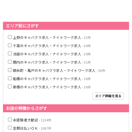
藤沢・鎌倉
相模原
四ツ谷駅
厚木
横浜
大和
溝の口
JR中央線(快速)
平塚
福富町・伊勢佐木町
エリア別にさがす
新宿駅
立川駅
横須賀
上大岡・戸塚
上野のキャバクラ求人・ナイトワーク求人
吉祥寺駅
神田駅
- 32件
新横浜
武蔵小杉
八王子駅
中野駅
千葉のキャバクラ求人・ナイトワーク求人
- 39件
たまプラーザ・向ヶ丘遊園・鷺沼
元住吉・綱島
高円寺駅
荻窪駅
池袋のキャバクラ求人・ナイトワーク求人
- 29件
川崎中部
横浜東部
阿佐ヶ谷駅
三鷹駅
川崎北部
茅ヶ崎
関内のキャバクラ求人・ナイトワーク求人
- 31件
国分寺駅
西荻窪駅
桜木町
横浜西部
錦糸町・亀戸のキャバクラ求人・ナイトワーク求人
- 30件
武蔵境駅
水道橋駅
小田原・湯河原
綾瀬・海老名・座間
船橋のキャバクラ求人・ナイトワーク求人
- 30件
武蔵小金井駅
東小金井駅
新橋のキャバクラ求人・ナイトワーク求人
- 30件
東中野駅
飯田橋駅
埼玉県
エリア詳細を見る
国立駅
豊田駅
大宮
志木
西国分寺駅
高尾駅
お店の特徴からさがす
南越谷
草加
四ツ谷駅
川越
所沢
未経験者大歓迎
- 1134件
熊谷
川口
JR山手線
全額日払いＯＫ
- 1097件
浦和・北浦和
久喜