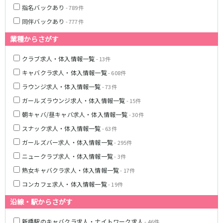
土浦
淡路町駅
水戸
四ツ谷駅
指名バックあり
- 789件
つくば
四谷三丁目駅
取手
同伴バックあり
- 777件
茨城県南
日立
JR京浜東北線
神栖・鹿嶋
勝田
業種からさがす
北茨城
新橋駅
関内駅
クラブ求人・体入情報一覧
- 13件
上野駅
大宮駅
キャバクラ求人・体入情報一覧
群馬県
- 608件
川崎駅
赤羽駅
ラウンジ求人・体入情報一覧
- 73件
高崎
前橋・伊勢崎
横浜駅
蒲田駅
ガールズラウンジ求人・体入情報一覧
- 15件
館林
太田
秋葉原駅
神田駅
朝キャバ/昼キャバ求人・体入情報一覧
- 30件
桐生
渋川
桜木町駅
御徒町駅
スナック求人・体入情報一覧
蕨駅
- 63件
南浦和駅
浦和駅
大船駅
ガールズバー求人・体入情報一覧
- 295件
0
選択した内容で設定
該当求人
川口駅
件
日暮里駅
ニュークラブ求人・体入情報一覧
- 3件
品川駅
北浦和駅
熟女キャバクラ求人・体入情報一覧
- 17件
西川口駅
大井町駅
コンカフェ求人・体入情報一覧
- 19件
大森駅
東十条駅
沿線・駅からさがす
鶴見駅
王子駅
西日暮里駅
さいたま新都心駅
新橋駅のキャバクラ求人・ナイトワーク求人
- 46件