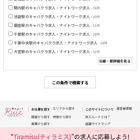
関内駅のキャバクラ求人・ナイトワーク求人
- 36件
都営浅草線
池袋駅のキャバクラ求人・ナイトワーク求人
- 30件
新橋駅
五反田駅
銀座駅のキャバクラ求人・ナイトワーク求人
- 31件
浅草駅
浅草橋駅
千葉駅のキャバクラ求人・ナイトワーク求人
- 28件
千葉中央駅のキャバクラ求人・ナイトワーク求人
- 28件
東京メトロ銀座線
大宮駅のキャバクラ求人・ナイトワーク求人
- 32件
新橋駅
銀座駅
沿線・駅詳細を見る
上野駅
上野広小路駅
神田駅
渋谷駅
赤坂見附駅
浅草駅
この条件で検索する
田原町駅
末広町駅
表参道駅
外苑前駅
エリアから探す
運営者情報
西武新宿線
お仕事を探す
このサイトについて
路線から探す
特徴から探す
体入ルートとは？
西武新宿駅
本川越駅
業種から探す
店舗サイトマップ
所沢駅
東村山駅
エリアx業種サイトマップ
“
Tiramisu(ティラミス)
”の求人に応募しよう!
久米川駅
新所沢駅
エリアサイトマップ