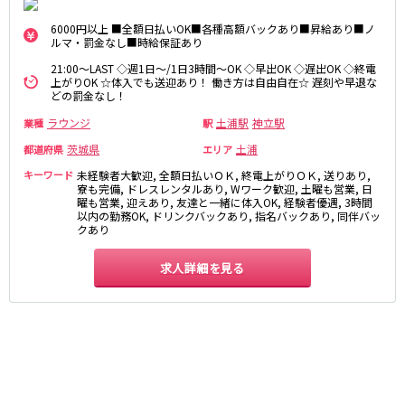
麻布十番駅
森下駅
赤坂
小岩・新小岩
6000円以上 ■全額日払いOK■各種高額バックあり■昇給あり■ノ
勝どき駅
豊島園駅
ルマ・罰金なし■時給保証あり
自由が丘・学芸大学
三軒茶屋・二子玉川
駒込・日暮里
成増・板橋
21:00～LAST ◇週1日～/1日3時間～OK ◇早出OK ◇遅出OK ◇終電
JR中央・総武線
上がりOK ☆体入でも送迎あり！ 働き方は自由自在☆ 遅刻や早退な
荻窪・阿佐ヶ谷
浅草・浅草橋・両国
どの罰金なし！
千葉駅
錦糸町駅
下北沢・経堂
大塚・巣鴨
ラウンジ
土浦駅
神立駅
業種
駅
新宿駅
吉祥寺駅
東陽町・門前仲町
府中
茨城県
土浦
都道府県
エリア
船橋駅
秋葉原駅
目黒・中目黒
拝島・小作
中野駅
本八幡駅
キーワード
未経験者大歓迎, 全額日払いＯＫ, 終電上がりＯＫ, 送りあり,
綾瀬・竹ノ塚・西新井
調布
寮も完備, ドレスレンタルあり, Wワーク歓迎, 土曜も営業, 日
西船橋駅
津田沼駅
高円寺
国分寺
曜も営業, 迎えあり, 友達と一緒に体入OK, 経験者優遇, 3時間
以内の勤務OK, ドリンクバックあり, 指名バックあり, 同伴バッ
亀戸駅
小岩駅
亀有・金町
新宿
クあり
高円寺駅
荻窪駅
明大前・烏山
四谷・神楽坂
市川駅
阿佐ヶ谷駅
求人詳細を見る
菊川・瑞江
高田馬場・大久保
三鷹駅
新小岩駅
守谷
大泉学園・石神井公園
平井駅
稲毛駅
西麻布
両国駅
西荻窪駅
浅草橋駅
水道橋駅
神奈川県
東中野駅
飯田橋駅
関内
川崎
下総中山駅
幕張本郷駅