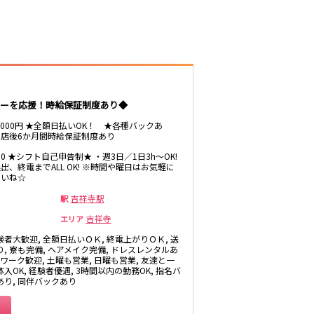
井公園
八王子駅
三鷹駅
厚木
武蔵小金井駅
福富町・伊勢佐
豊田駅
木町
たまプラーザ・
ーを応援！時給保証制度あり◆
向ヶ丘遊園・鷺
沼
秋葉原駅
～8000円 ★全額日払いOK！ ★各種バックあ
店後6か月間時給保証制度あり
茅ヶ崎
御徒町駅
・
1:00 ★シフト自己申告制★ ・週3日／1日3h～OK!
高田馬場駅
出、終電までALL OK! ※時間や曜日はお気軽に
有楽町駅
さいね☆
川越
吉祥寺駅
駅
久喜
吉祥寺
エリア
荻窪駅
飯能・狭山
験者大歓迎, 全額日払いＯＫ, 終電上がりＯＫ, 送
四ツ谷駅
り, 寮も完備, ヘアメイク完備, ドレスレンタルあ
Wワーク歓迎, 土曜も営業, 日曜も営業, 友達と一
入OK, 経験者優遇, 3時間以内の勤務OK, 指名バ
あり, 同伴バックあり
市原・木更津・
君津
川崎駅
田
東金・茂原・長
神田駅