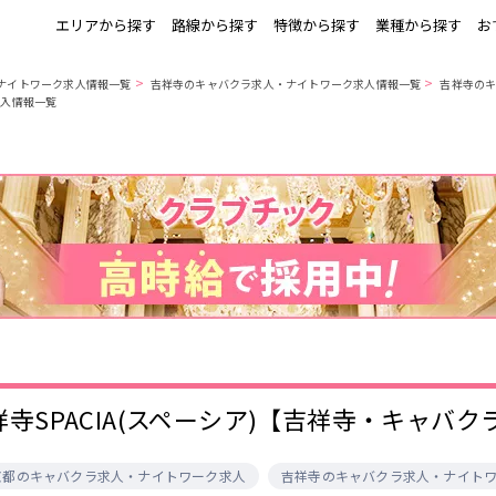
エリアから探す
路線から探す
特徴から探す
業種から探す
お
>
>
ナイトワーク求人情報一覧
吉祥寺のキャバクラ求人・ナイトワーク求人情報一覧
吉祥寺の
体入情報一覧
上野
銀座駅
池袋
上野駅
錦糸町・亀戸
秋葉原駅
新橋
北千住駅
町田
六本木駅
赤羽
中目黒駅
銀座
日比谷駅
立川
広尾駅
五反田
蒲田
ひばりヶ丘・久
神田
米川
上野御徒町駅
六本木駅
練馬駅
門前仲町駅
北千住
八王子
練馬
六本木
両国駅
東中野駅
飯田橋駅
麻布十番駅
勝どき駅
豊島園駅
秋葉原
中野
恵比寿
葛西
小岩・新小岩
自由が丘・学芸
三軒茶屋・二子
駒込・日暮里
千葉駅
錦糸町駅
新宿駅
吉祥寺駅
大学
玉川
秋葉原駅
中野駅
本八幡駅
西船橋駅
荻窪・阿佐ヶ谷
浅草・浅草橋・
下北沢・経堂
大塚・巣鴨
両国
亀戸駅
小岩駅
高円寺駅
荻窪駅
府中
目黒・中目黒
拝島・小作
綾瀬・竹ノ塚
祥寺SPACIA(スペーシア)【吉祥寺・キャバ
阿佐ヶ谷駅
三鷹駅
新小岩駅
平井駅
西新井
両国駅
西荻窪駅
浅草橋駅
水道橋駅
高円寺
国分寺
亀有・金町
新宿
飯田橋駅
下総中山駅
幕張本郷駅
四ツ谷駅
京都のキャバクラ求人・ナイトワーク求人
吉祥寺のキャバクラ求人・ナイト
四谷・神楽坂
菊川・瑞江
高田馬場・大久
守谷