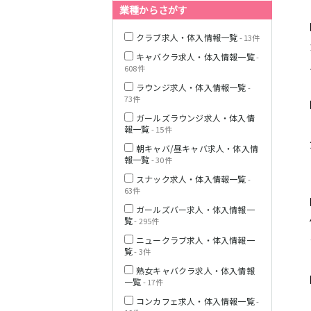
業種からさがす
クラブ求人・体入情報一覧
- 13件
JR横浜線
キャバクラ求人・体入情報一覧
-
608件
ラウンジ求人・体入情報一覧
-
東急田園都市線
73件
ガールズラウンジ求人・体入情
報一覧
- 15件
朝キャバ/昼キャバ求人・体入情
報一覧
- 30件
東急世田谷線
スナック求人・体入情報一覧
-
63件
JR南武線
ガールズバー求人・体入情報一
覧
- 295件
ニュークラブ求人・体入情報一
JR横須賀線
覧
- 3件
熟女キャバクラ求人・体入情報
一覧
- 17件
JR埼京線
コンカフェ求人・体入情報一覧
-