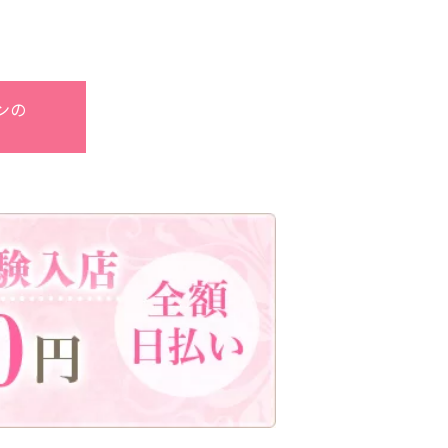
板橋駅
相模大野駅
ンの
成城学園前駅
海老名駅
平塚駅
茅ヶ崎駅
自由が丘駅
祐天寺駅
日吉駅
綾瀬駅