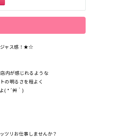
生
浦和駅
北浦和駅
鶴見駅
茨城県南
ジャス感！★☆
桐生
神田駅
末広町駅
た店内が感じれるような
トの明るさを程よく
 *´艸｀)
久米川駅
東久留米駅
ッツリお仕事しませんか？
大泉学園駅