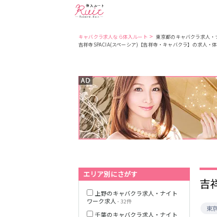
>
キャバクラ求人なら体入ルート
東京都のキャバクラ求人・
吉祥寺SPACIA(スペーシア)【吉祥寺・キャバクラ】の求人・
東京都
東京メトロ日比
谷線
都営大江戸線
JR中央・総武線
エリア別にさがす
吉
上野のキャバクラ求人・ナイト
ワーク求人
- 32件
東
千葉のキャバクラ求人・ナイト