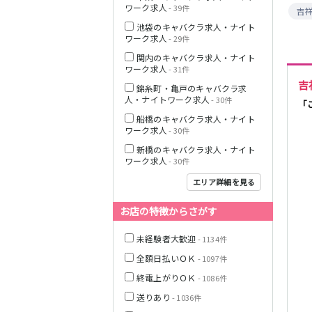
ワーク求人
- 39件
吉
JR中央線(快速)
池袋のキャバクラ求人・ナイト
ワーク求人
- 29件
神奈川県
関内のキャバクラ求人・ナイト
ワーク求人
- 31件
吉
錦糸町・亀戸のキャバクラ求
人・ナイトワーク求人
- 30件
「
船橋のキャバクラ求人・ナイト
JR山手線
ワーク求人
- 30件
新橋のキャバクラ求人・ナイト
ワーク求人
- 30件
エリア詳細を見る
埼玉県
お店の特徴からさがす
東京メトロ丸ノ
内線
未経験者大歓迎
- 1134件
全額日払いＯＫ
- 1097件
終電上がりＯＫ
- 1086件
千葉県
JR京浜東北線
送りあり
- 1036件