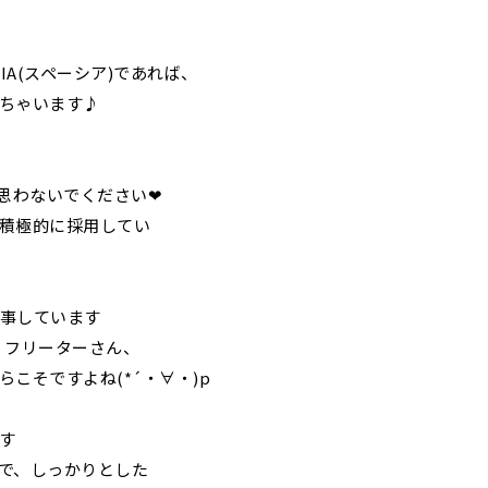
A(スペーシア)であれば、
新横浜駅
ちゃいます♪
菊名駅
たまプラーザ駅
中央林間駅
、思わないでください❤
積極的に採用してい
松原駅
府中本町駅
事しています
、フリーターさん、
こそですよね(*´・∀・)p
戸塚駅
す
で、しっかりとした
恵比寿駅