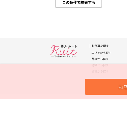
この条件で検索する
取手)
東京メトロ千代
田線
都営新宿線
お仕事を探す
エリアから探す
路線から探す
特徴から探す
つくばエクスプ
レス
業種から探す
お
東急大井町線
京急本線