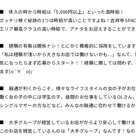
保谷駅
石神井公園駅
西所沢駅
吾野駅
■ 体入の時から時給は「5,000円以上」といった高時給！
ガッチリ稼ぐ秘訣の1つは時給が高いことですよね！吉祥寺SPACI
町田駅
八王子駅
相模原駅
橋本駅
エリア最高クラスの高い時給で、アナタをお迎えすることができ
淵野辺駅
矢部駅
成瀬駅
古淵駅
渋谷駅
溝の口駅
三軒茶屋駅
鷺沼駅
■ 経験の有無は関係ナシ！とにかく積極的に採用をしています
あざみ野駅
藤が丘駅
用賀駅
二子玉川駅
「私は経験が浅いから大きなお店では働けないかも....」なんて
宮前平駅
桜新町駅
気になったらまず応募からスタート！！経験に関しては問わず、
ます(o´∀｀o)/
三軒茶屋駅
西太子堂駅
下高井戸駅
宮の坂駅
立川駅
川崎駅
武蔵溝ノ口駅
武蔵小杉駅
■ 融通が利くからこそ、様々なライフスタイルの女の子がお仕
武蔵新城駅
登戸駅
稲田堤駅
働く女の子の中には学生の子、昼間のお仕事をしているOLさん
シングルマザーの方などなど。みんなの融通に合わせて働けるから
新橋駅
横浜駅
品川駅
大船駅
東戸塚駅
久里浜駅
横須賀駅
鎌倉駅
■ 大手グループが経営しているお店がからより安心して働けま
このお店を経営しているんのは「大手グループ」なんです！なの
池袋駅
大宮駅
新宿駅
赤羽駅