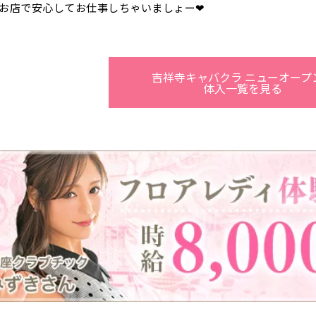
渋谷駅
川越駅
十条駅
北赤羽駅
お店で安心してお仕事しちゃいましょー❤
国分寺駅
八坂駅
新宿駅
町田駅
本厚木駅
厚木駅
吉祥寺キャバクラ ニューオープ
体入一覧を見る
下北沢駅
祖師ヶ谷大蔵駅
向ヶ丘遊園駅
登戸駅
経堂駅
小田急相模原駅
小田原駅
豪徳寺駅
新橋駅
川崎駅
横浜駅
藤沢駅
大船駅
品川駅
大磯駅
戸塚駅
辻堂駅
小田原駅
横浜駅
渋谷駅
武蔵小杉駅
中目黒駅
代官山駅
新丸子駅
学芸大学駅
綱島駅
元住吉駅
日吉駅
菊名駅
武蔵小杉駅
新丸子駅
目黒駅
武蔵小山駅
上野駅
柏駅
北千住駅
松戸駅