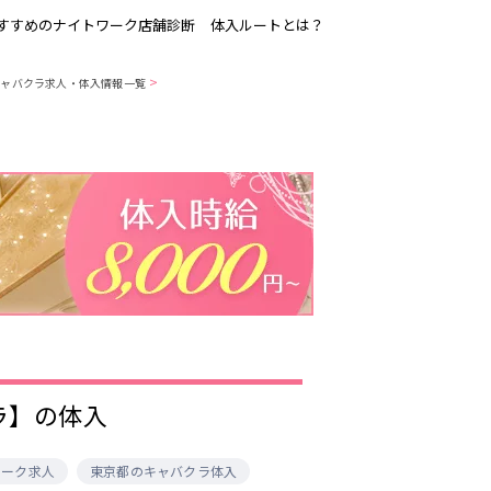
すすめのナイトワーク店舗診断
体入ルートとは？
>
キャバクラ求人・体入情報一覧
吉祥寺
恵比寿駅
歌舞伎町
三ノ輪駅
渋谷
東新宿駅
品川・大井町・
森下駅
大森
赤坂
成増・板橋
船橋駅
津田沼駅
東陽町・門前仲
町
市川駅
・
調布
クラ】の体入
稲毛駅
東中野駅
明大前・烏山
ワーク求人
東京都のキャバクラ体入
大泉学園・石神