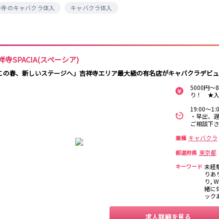
保
祥寺のキャバクラ体入
キャバクラ体入
西麻布
新宿駅
立川駅
吉祥寺駅
神田駅
中野駅
高円寺駅
荻窪駅
阿佐ヶ谷駅
関内
川崎
藤沢・鎌倉
相模原
国分寺駅
西荻窪駅
武蔵境駅
水道橋駅
横浜
大和
溝の口
平塚
東小金井駅
東中野駅
飯田橋駅
国立駅
祥寺SPACIA(スペーシア)
西国分寺駅
高尾駅
四ツ谷駅
横須賀
上大岡・戸塚
新横浜
武蔵小杉
この春、新しいステージへ」吉祥寺エリア最大級の有名店がキャバクラデビュ
新橋駅
池袋駅
上野駅
新宿駅
5000円
り！ ★入
元住吉・綱島
川崎中部
横浜東部
川崎北部
神田駅
五反田駅
恵比寿駅
渋谷駅
桜木町
横浜西部
小田原・湯河原
綾瀬・海老名
19:00～
品川駅
日暮里駅
駒込駅
大塚駅
座間
・早出、遅
巣鴨駅
西日暮里駅
新大久保駅
目黒駅
ご相談下
目白駅
原宿駅
大宮
志木
南越谷
草加
キャバクラ
業種
所沢
熊谷
川口
浦和・北浦和
東京都
都道府県
池袋駅
銀座駅
新宿駅
赤坂見附駅
春日部
南浦和
蕨
上尾
キーワード
未経
新宿三丁目駅
新高円寺駅
南阿佐ケ谷駅
淡路町駅
りあ
深谷
坂戸・東松山
り, 
四谷三丁目駅
緒に体
ック
千葉
船橋
柏
市川・浦安
新橋駅
関内駅
上野駅
大宮駅
求人詳細を見る
松戸
成田・四街道・
津田沼
八千代台・勝
赤羽駅
横浜駅
蒲田駅
秋葉原駅