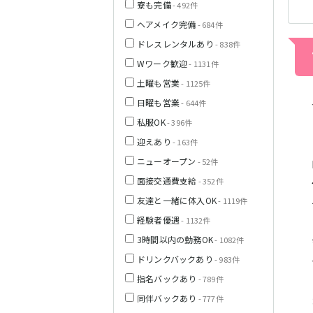
寮も完備
- 492件
ヘアメイク完備
- 684件
栃木県
ドレスレンタルあり
- 838件
Wワーク歓迎
- 1131件
茨城県
土曜も営業
- 1125件
日曜も営業
- 644件
都営浅草線
私服OK
群馬県
- 396件
迎えあり
- 163件
東京メトロ銀座
線
ニューオープン
- 52件
面接交通費支給
- 352件
友達と一緒に体入OK
- 1119件
西武新宿線
経験者優遇
- 1132件
3時間以内の勤務OK
- 1082件
ドリンクバックあり
- 983件
JR根岸線
指名バックあり
- 789件
西武池袋線
同伴バックあり
- 777件