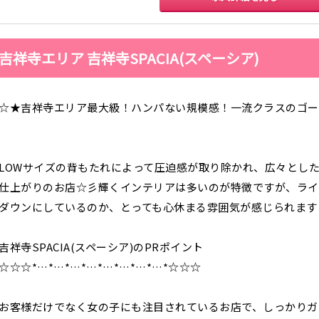
香取
台
桜木町駅
御徒町駅
蕨駅
南浦和駅
大船駅
川口駅
日暮里駅
品川駅
宇都宮
小山
西川口駅
大井町駅
大森駅
東十条駅
吉祥寺エリア 吉祥寺SPACIA(スペーシア)
王子駅
西日暮里駅
さいたま新都心
土浦
水戸
つくば
取手
駅
日立
神栖・鹿嶋
勝田
北茨城
☆★吉祥寺エリア最大級！ハンパない規模感！一流クラスのゴー
新橋駅
五反田駅
浅草駅
浅草橋駅
高崎
前橋・伊勢崎
館林
太田
渋川
新橋駅
銀座駅
上野駅
上野広小路駅
渋谷駅
赤坂見附駅
浅草駅
田原町駅
LOWサイズの背もたれによって圧迫感が取り除かれ、広々とし
表参道駅
外苑前駅
仕上がりのお店☆彡輝くインテリアは多いのが特徴ですが、ライ
0
選択した内容で設定
該当求人
件
ダウンにしているのか、とっても心休まる雰囲気が感じられますよ(
西武新宿駅
本川越駅
所沢駅
東村山駅
新所沢駅
高田馬場駅
航空公園駅
新井薬師前駅
吉祥寺SPACIA(スペーシア)のPRポイント
☆☆☆*…*…*…*…*…*…*…*…*☆☆☆
関内駅
横浜駅
桜木町駅
大船駅
池袋駅
練馬駅
所沢駅
ひばりヶ丘駅
お客様だけでなく女の子にも注目されているお店で、しっかりガ
秋津駅
清瀬駅
桜台駅
飯能駅