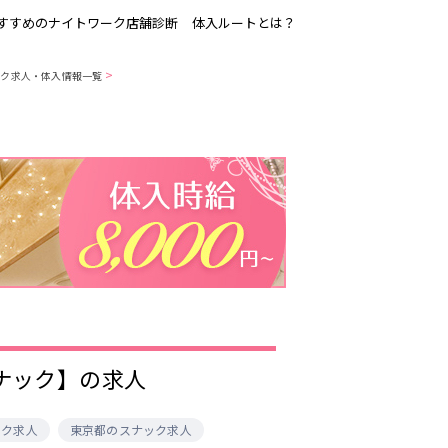
すすめのナイトワーク店舗診断
体入ルートとは？
>
ック求人・体入情報一覧
吉祥寺
恵比寿駅
歌舞伎町
三ノ輪駅
渋谷
東新宿駅
品川・大井町・
森下駅
大森
赤坂
成増・板橋
船橋駅
津田沼駅
東陽町・門前仲
町
市川駅
・
調布
スナック】の求人
稲毛駅
東中野駅
明大前・烏山
ーク求人
東京都のスナック求人
大泉学園・石神