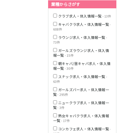
業種からさがす
クラブ求人・体入情報一覧
- 13件
JR横浜線
キャバクラ求人・体入情報一覧
-
608件
ラウンジ求人・体入情報一覧
-
東急田園都市線
73件
ガールズラウンジ求人・体入情
報一覧
- 15件
朝キャバ/昼キャバ求人・体入情
報一覧
- 30件
東急世田谷線
スナック求人・体入情報一覧
-
63件
JR南武線
ガールズバー求人・体入情報一
覧
- 295件
ニュークラブ求人・体入情報一
JR横須賀線
覧
- 3件
熟女キャバクラ求人・体入情報
一覧
- 17件
JR埼京線
コンカフェ求人・体入情報一覧
-