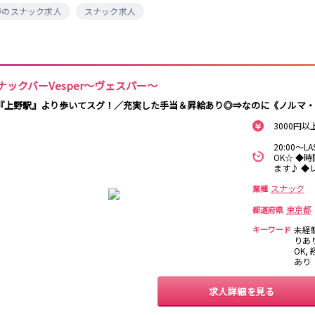
保
野のスナック求人
スナック求人
西麻布
新宿駅
立川駅
吉祥寺駅
神田駅
中野駅
高円寺駅
荻窪駅
阿佐ヶ谷駅
関内
川崎
藤沢・鎌倉
相模原
国分寺駅
西荻窪駅
武蔵境駅
水道橋駅
横浜
大和
溝の口
平塚
東小金井駅
東中野駅
飯田橋駅
国立駅
ナックバーVesper～ヴェスパー～
西国分寺駅
高尾駅
四ツ谷駅
横須賀
上大岡・戸塚
新横浜
武蔵小杉
『上野駅』より歩いてスグ！／充実した手当＆昇給あり◎⇒なのに《ノルマ・
新橋駅
池袋駅
上野駅
新宿駅
3000円以
元住吉・綱島
川崎中部
横浜東部
川崎北部
神田駅
五反田駅
恵比寿駅
渋谷駅
20:00～
桜木町
横浜西部
小田原・湯河原
綾瀬・海老名
OK☆ ◆
品川駅
日暮里駅
駒込駅
大塚駅
座間
ます♪ ◆
巣鴨駅
西日暮里駅
新大久保駅
目黒駅
スナック
業種
目白駅
原宿駅
大宮
志木
南越谷
草加
東京都
都道府県
所沢
熊谷
川口
浦和・北浦和
池袋駅
銀座駅
新宿駅
赤坂見附駅
キーワード
未経
春日部
南浦和
蕨
上尾
りあ
新宿三丁目駅
新高円寺駅
南阿佐ケ谷駅
淡路町駅
深谷
坂戸・東松山
OK,
あり
四谷三丁目駅
千葉
船橋
柏
市川・浦安
求人詳細を見る
新橋駅
関内駅
上野駅
大宮駅
松戸
成田・四街道・
津田沼
八千代台・勝
赤羽駅
横浜駅
蒲田駅
秋葉原駅