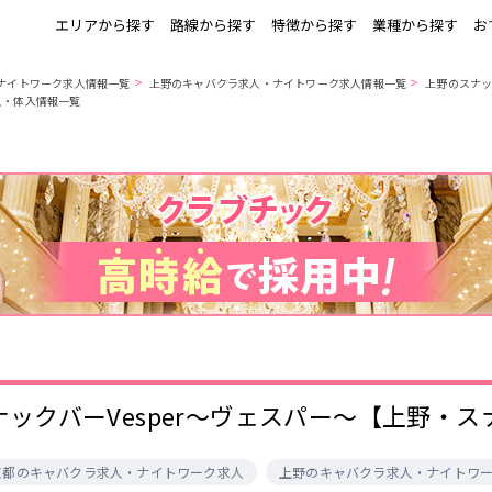
エリアから探す
路線から探す
特徴から探す
業種から探す
お
>
>
ナイトワーク求人情報一覧
上野のキャバクラ求人・ナイトワーク求人情報一覧
上野のスナ
人・体入情報一覧
上野
銀座駅
池袋
上野駅
錦糸町・亀戸
秋葉原駅
新橋
北千住駅
町田
六本木駅
赤羽
中目黒駅
銀座
日比谷駅
立川
広尾駅
五反田
蒲田
ひばりヶ丘・久
神田
米川
上野御徒町駅
六本木駅
練馬駅
門前仲町駅
北千住
八王子
練馬
六本木
両国駅
東中野駅
飯田橋駅
麻布十番駅
勝どき駅
豊島園駅
秋葉原
中野
恵比寿
葛西
小岩・新小岩
自由が丘・学芸
三軒茶屋・二子
駒込・日暮里
千葉駅
錦糸町駅
新宿駅
吉祥寺駅
大学
玉川
秋葉原駅
中野駅
本八幡駅
西船橋駅
荻窪・阿佐ヶ谷
浅草・浅草橋・
下北沢・経堂
大塚・巣鴨
両国
亀戸駅
小岩駅
高円寺駅
荻窪駅
府中
目黒・中目黒
拝島・小作
綾瀬・竹ノ塚
ナックバーVesper～ヴェスパー～【上野・
阿佐ヶ谷駅
三鷹駅
新小岩駅
平井駅
西新井
両国駅
西荻窪駅
浅草橋駅
水道橋駅
高円寺
国分寺
亀有・金町
新宿
飯田橋駅
下総中山駅
幕張本郷駅
四ツ谷駅
京都のキャバクラ求人・ナイトワーク求人
上野のキャバクラ求人・ナイトワ
四谷・神楽坂
菊川・瑞江
高田馬場・大久
守谷