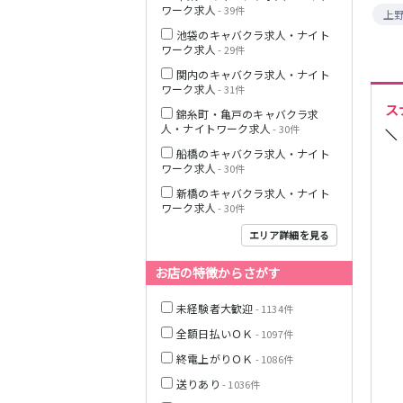
ワーク求人
- 39件
上
JR中央線(快速)
池袋のキャバクラ求人・ナイト
ワーク求人
- 29件
神奈川県
関内のキャバクラ求人・ナイト
ワーク求人
- 31件
ス
錦糸町・亀戸のキャバクラ求
人・ナイトワーク求人
- 30件
＼
船橋のキャバクラ求人・ナイト
JR山手線
ワーク求人
- 30件
新橋のキャバクラ求人・ナイト
ワーク求人
- 30件
エリア詳細を見る
埼玉県
お店の特徴からさがす
東京メトロ丸ノ
内線
未経験者大歓迎
- 1134件
全額日払いＯＫ
- 1097件
終電上がりＯＫ
- 1086件
千葉県
JR京浜東北線
送りあり
- 1036件