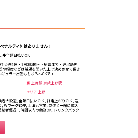
井公園
八王子駅
三鷹駅
厚木
武蔵小金井駅
福富町・伊勢佐
豊田駅
木町
たまプラーザ・
ペナルティ》はありません！
向ヶ丘遊園・鷺
沼
秋葉原駅
上 ◆全額日払いOK
茅ヶ崎
御徒町駅
LAST ☆週1日・1日3時間～・終電まで・遅出勤務
・
時間や頻度などは希望を聞いた上で決めさせて頂き
高田馬場駅
レギュラー出勤ももちろんOKです
有楽町駅
上野駅
京成上野駅
駅
川越
上野
エリア
久喜
荻窪駅
験者大歓迎, 全額日払いＯＫ, 終電上がりＯＫ, 送
飯能・狭山
り, Wワーク歓迎, 土曜も営業, 友達と一緒に体入
四ツ谷駅
 経験者優遇, 3時間以内の勤務OK, ドリンクバック
市原・木更津・
君津
川崎駅
田
東金・茂原・長
神田駅