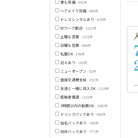
寮も完備
- 492件
ヘアメイク完備
- 684件
栃木県
ドレスレンタルあり
- 838件
Wワーク歓迎
- 1131件
茨城県
土曜も営業
- 1125件
日曜も営業
- 644件
都営浅草線
私服OK
群馬県
- 396件
迎えあり
- 163件
東京メトロ銀座
線
ニューオープン
- 52件
面接交通費支給
- 352件
友達と一緒に体入OK
- 1119件
西武新宿線
経験者優遇
- 1132件
3時間以内の勤務OK
- 1082件
ドリンクバックあり
- 983件
JR根岸線
指名バックあり
- 789件
西武池袋線
同伴バックあり
- 777件