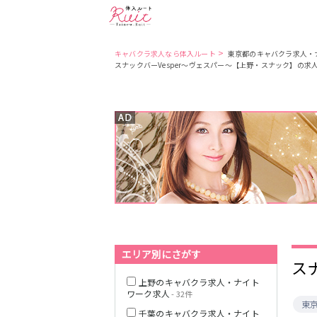
>
キャバクラ求人なら体入ルート
東京都のキャバクラ求人・
スナックバーVesper～ヴェスパー～【上野・スナック】の求
東京都
東京メトロ日比
谷線
都営大江戸線
JR中央・総武線
エリア別にさがす
ス
上野のキャバクラ求人・ナイト
ワーク求人
- 32件
東
千葉のキャバクラ求人・ナイト