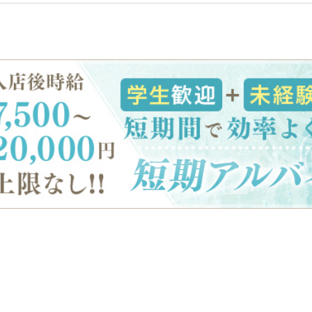
香取
台
桜木町駅
御徒町駅
蕨駅
南浦和駅
大船駅
川口駅
日暮里駅
品川駅
宇都宮
小山
西川口駅
大井町駅
大森駅
東十条駅
王子駅
西日暮里駅
さいたま新都心
土浦
水戸
つくば
取手
駅
日立
神栖・鹿嶋
勝田
北茨城
新橋駅
五反田駅
浅草駅
浅草橋駅
高崎
前橋・伊勢崎
館林
太田
渋川
新橋駅
銀座駅
上野駅
上野広小路駅
渋谷駅
赤坂見附駅
浅草駅
田原町駅
表参道駅
外苑前駅
0
選択した内容で設定
該当求人
件
西武新宿駅
本川越駅
所沢駅
東村山駅
新所沢駅
高田馬場駅
航空公園駅
新井薬師前駅
関内駅
横浜駅
桜木町駅
大船駅
池袋駅
練馬駅
所沢駅
ひばりヶ丘駅
秋津駅
清瀬駅
桜台駅
飯能駅