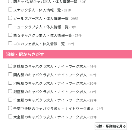
朝キャバ/昼キャバ求人・体入情報一覧
- 30件
京王多摩センター駅
京王稲田堤駅
スナック求人・体入情報一覧
- 63件
ガールズバー求人・体入情報一覧
- 295件
多摩モノレール
ニュークラブ求人・体入情報一覧
- 3件
立川南駅
立川北駅
熟女キャバクラ求人・体入情報一覧
- 17件
高幡不動駅
コンカフェ求人・体入情報一覧
- 19件
JR青梅線
沿線・駅からさがす
立川駅
小作駅
新橋駅のキャバクラ求人・ナイトワーク求人
- 46件
河辺駅
福生駅
関内駅のキャバクラ求人・ナイトワーク求人
- 36件
池袋駅のキャバクラ求人・ナイトワーク求人
- 30件
東武東上線
銀座駅のキャバクラ求人・ナイトワーク求人
- 31件
池袋駅
川越駅
千葉駅のキャバクラ求人・ナイトワーク求人
- 28件
志木駅
朝霞台駅
千葉中央駅のキャバクラ求人・ナイトワーク求人
- 28件
上福岡駅
大山駅
大宮駅のキャバクラ求人・ナイトワーク求人
- 32件
川越市駅
成増駅
沿線・駅詳細を見る
みずほ台駅
北池袋駅