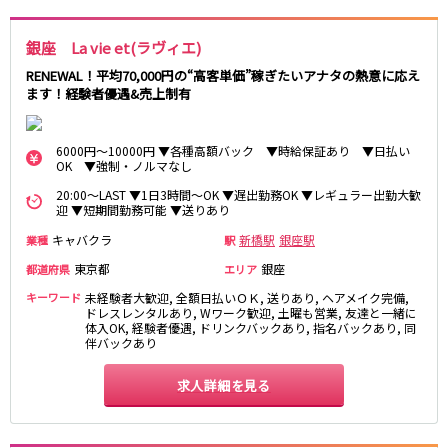
新橋駅
池袋駅
春日部
南浦和
上野駅
新宿駅
蕨
上尾
銀座 La vie et(ラヴィエ)
秋葉原駅
神田駅
飯能・狭山
深谷
RENEWAL！平均70,000円の“高客単価”稼ぎたいアナタの熱意に応え
五反田駅
恵比寿駅
ます！経験者優遇&売上制有
坂戸・東松山
渋谷駅
御徒町駅
品川駅
日暮里駅
千葉県
6000円～10000円 ▼各種高額バック ▼時給保証あり ▼日払い
駒込駅
大塚駅
OK ▼強制・ノルマなし
千葉
船橋
高田馬場駅
巣鴨駅
20:00～LAST ▼1日3時間～OK ▼遅出勤務OK ▼レギュラー出勤大歓
柏
市川・浦安
迎 ▼短期間勤務可能 ▼送りあり
西日暮里駅
新大久保駅
市原・木更津・君津
松戸
目黒駅
有楽町駅
キャバクラ
新橋駅
銀座駅
業種
駅
成田・四街道・香取
津田沼
目白駅
原宿駅
東京都
銀座
都道府県
エリア
八千代台・勝田台
東金・茂原・長生
キーワード
未経験者大歓迎, 全額日払いＯＫ, 送りあり, ヘアメイク完備,
東京メトロ丸ノ内線
ドレスレンタルあり, Wワーク歓迎, 土曜も営業, 友達と一緒に
栃木県
体入OK, 経験者優遇, ドリンクバックあり, 指名バックあり, 同
伴バックあり
池袋駅
銀座駅
宇都宮
小山
新宿駅
赤坂見附駅
求人詳細を見る
荻窪駅
新宿三丁目駅
茨城県
新高円寺駅
南阿佐ケ谷駅