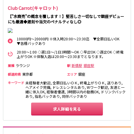
土浦
淡路町駅
水戸
四ツ谷駅
つくば
四谷三丁目駅
取手
Club Carrot(キャロット)
茨城県南
日立
【"水商売"の概念を覆します！】堅苦しさ一切なしで銀座デビュー
JR京浜東北線
にも最適◆遅刻や当欠のペナルティなし◎
神栖・鹿嶋
勝田
北茨城
新橋駅
関内駅
10000円～20000円 ※体入時20:00～23:30迄 ▼全額日払いOK
上野駅
大宮駅
▼各種バックあり
群馬県
川崎駅
赤羽駅
20:00～1:00 ◇週1日～/1日3時間～OK ◇早出OK ◇遅出OK ◇終電
高崎
前橋・伊勢崎
横浜駅
蒲田駅
上がりOK ※体験入店は20:00～23:30までとなります。
館林
太田
秋葉原駅
神田駅
ラウンジ
新橋駅
銀座駅
業種
駅
桐生
渋川
桜木町駅
御徒町駅
東京都
銀座
都道府県
エリア
蕨駅
南浦和駅
キーワード
未経験者大歓迎, 全額日払いＯＫ, 終電上がりＯＫ, 送りあり,
浦和駅
大船駅
ヘアメイク完備, ドレスレンタルあり, Wワーク歓迎, 友達と一
0
選択した内容で設定
緒に体入OK, 経験者優遇, 3時間以内の勤務OK, ドリンクバック
該当求人
川口駅
件
日暮里駅
あり, 指名バックあり, 同伴バックあり
品川駅
北浦和駅
西川口駅
大井町駅
求人詳細を見る
大森駅
東十条駅
鶴見駅
王子駅
西日暮里駅
さいたま新都心駅