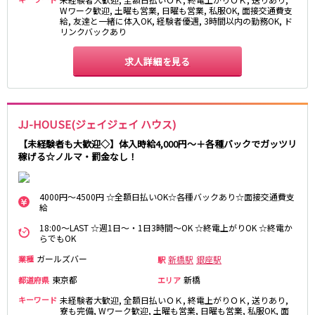
Wワーク歓迎, 土曜も営業, 日曜も営業, 私服OK, 面接交通費支
給, 友達と一緒に体入OK, 経験者優遇, 3時間以内の勤務OK, ド
東急目黒線
リンクバックあり
武蔵小杉駅
新丸子駅
求人詳細を見る
目黒駅
武蔵小山駅
日吉駅
JR常磐線(上野～取手)
JJ-HOUSE(ジェイジェイ ハウス)
上野駅
柏駅
【未経験者も大歓迎◇】体入時給4,000円～＋各種バックでガッツリ
稼げる☆ノルマ・罰金なし！
北千住駅
松戸駅
綾瀬駅
日暮里駅
南柏駅
取手駅
4000円～4500円 ☆全額日払いOK☆各種バックあり☆面接交通費支
給
金町駅
北松戸駅
18:00～LAST ☆週1日～・1日3時間～OK ☆終電上がりOK ☆終電か
新松戸駅
亀有駅
らでもOK
馬橋駅
ガールズバー
新橋駅
銀座駅
業種
駅
東京都
新橋
東京メトロ千代田線
都道府県
エリア
キーワード
未経験者大歓迎, 全額日払いＯＫ, 終電上がりＯＫ, 送りあり,
北千住駅
赤坂駅
寮も完備, Wワーク歓迎, 土曜も営業, 日曜も営業, 私服OK, 面