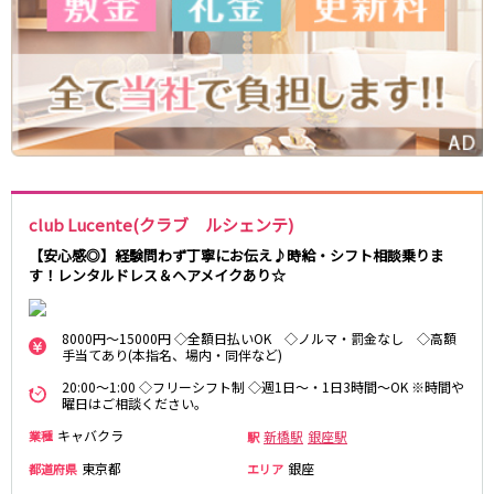
新宿駅
赤羽駅
恵比寿駅
渋谷駅
川越駅
十条駅
北赤羽駅
板橋駅
西武多摩湖線
国分寺駅
八坂駅
club Lucente(クラブ ルシェンテ)
小田急小田原線
【安心感◎】経験問わず丁寧にお伝え♪時給・シフト相談乗りま
す！レンタルドレス＆ヘアメイクあり☆
新宿駅
町田駅
本厚木駅
厚木駅
8000円～15000円 ◇全額日払いOK ◇ノルマ・罰金なし ◇高額
相模大野駅
下北沢駅
手当てあり(本指名、場内・同伴など)
祖師ヶ谷大蔵駅
向ヶ丘遊園駅
20:00～1:00 ◇フリーシフト制 ◇週1日～・1日3時間～OK ※時間や
登戸駅
成城学園前駅
曜日はご相談ください。
経堂駅
小田急相模原駅
キャバクラ
新橋駅
銀座駅
業種
駅
小田原駅
豪徳寺駅
東京都
銀座
都道府県
エリア
海老名駅