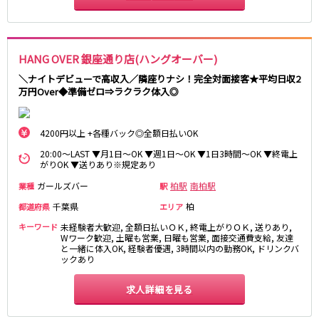
藤沢・鎌倉
相模原
四ツ谷駅
厚木
横浜
大和
溝の口
JR中央線(快速)
HANG OVER 銀座通り店(ハングオーバー)
平塚
福富町・伊勢佐木町
新宿駅
立川駅
横須賀
上大岡・戸塚
＼ナイトデビューで高収入／隣座りナシ！完全対面接客★平均日収2
吉祥寺駅
神田駅
万円Over◆準備ゼロ⇒ラクラク体入◎
新横浜
武蔵小杉
八王子駅
中野駅
たまプラーザ・向ヶ丘遊園・鷺沼
元住吉・綱島
高円寺駅
荻窪駅
川崎中部
横浜東部
4200円以上 +各種バック◎全額日払いOK
阿佐ヶ谷駅
三鷹駅
川崎北部
茅ヶ崎
20:00～LAST ▼月1日～OK ▼週1日～OK ▼1日3時間～OK ▼終電上
国分寺駅
西荻窪駅
がりOK ▼送りあり※規定あり
桜木町
横浜西部
武蔵境駅
水道橋駅
小田原・湯河原
綾瀬・海老名・座間
ガールズバー
柏駅
南柏駅
業種
駅
武蔵小金井駅
東小金井駅
千葉県
柏
都道府県
エリア
東中野駅
飯田橋駅
埼玉県
キーワード
未経験者大歓迎, 全額日払いＯＫ, 終電上がりＯＫ, 送りあり,
国立駅
豊田駅
Wワーク歓迎, 土曜も営業, 日曜も営業, 面接交通費支給, 友達
大宮
志木
と一緒に体入OK, 経験者優遇, 3時間以内の勤務OK, ドリンクバ
西国分寺駅
高尾駅
ックあり
南越谷
草加
四ツ谷駅
川越
所沢
求人詳細を見る
熊谷
川口
JR山手線
浦和・北浦和
久喜