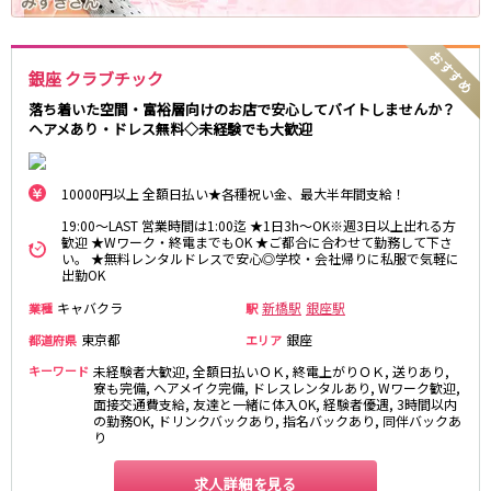
麻布十番駅
森下駅
赤坂
小岩・新小岩
勝どき駅
豊島園駅
自由が丘・学芸大学
三軒茶屋・二子玉川
銀座 クラブチック
駒込・日暮里
成増・板橋
JR中央・総武線
荻窪・阿佐ヶ谷
浅草・浅草橋・両国
落ち着いた空間・富裕層向けのお店で安心してバイトしませんか？
千葉駅
錦糸町駅
ヘアメあり・ドレス無料◇未経験でも大歓迎
下北沢・経堂
大塚・巣鴨
新宿駅
吉祥寺駅
東陽町・門前仲町
府中
船橋駅
秋葉原駅
目黒・中目黒
拝島・小作
10000円以上 全額日払い★各種祝い金、最大半年間支給！
中野駅
本八幡駅
綾瀬・竹ノ塚・西新井
調布
19:00～LAST 営業時間は1:00迄 ★1日3h～OK※週3日以上出れる方
西船橋駅
津田沼駅
歓迎 ★Wワーク・終電までもOK ★ご都合に合わせて勤務して下さ
高円寺
国分寺
い。 ★無料レンタルドレスで安心◎学校・会社帰りに私服で気軽に
亀戸駅
小岩駅
亀有・金町
新宿
出勤OK
高円寺駅
荻窪駅
明大前・烏山
四谷・神楽坂
キャバクラ
新橋駅
銀座駅
業種
駅
市川駅
阿佐ヶ谷駅
菊川・瑞江
高田馬場・大久保
東京都
銀座
都道府県
エリア
三鷹駅
新小岩駅
守谷
大泉学園・石神井公園
キーワード
未経験者大歓迎, 全額日払いＯＫ, 終電上がりＯＫ, 送りあり,
平井駅
稲毛駅
西麻布
寮も完備, ヘアメイク完備, ドレスレンタルあり, Wワーク歓迎,
両国駅
西荻窪駅
面接交通費支給, 友達と一緒に体入OK, 経験者優遇, 3時間以内
の勤務OK, ドリンクバックあり, 指名バックあり, 同伴バックあ
浅草橋駅
水道橋駅
神奈川県
り
東中野駅
飯田橋駅
関内
川崎
求人詳細を見る
下総中山駅
幕張本郷駅