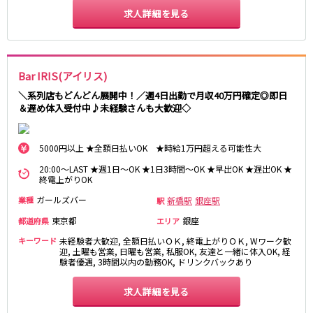
求人詳細を見る
京成幕張本郷駅
東武伊勢崎線
Bar IRIS(アイリス)
北千住駅
新越谷駅
草加駅
獨協大学前駅
＼系列店もどんどん展開中！／週4日出勤で月収40万円確定◎即日
＆遅め体入受付中♪未経験さんも大歓迎◇
館林駅
春日部駅
押上〈スカイツリー前〉駅
谷塚駅
竹ノ塚駅
浅草駅
5000円以上 ★全額日払いOK ★時給1万円超える可能性大
久喜駅
新伊勢崎駅
20:00～LAST ★週1日～OK ★1日3時間～OK ★早出OK ★遅出OK ★
終電上がりOK
西新井駅
太田駅
伊勢崎駅
羽生駅
ガールズバー
新橋駅
銀座駅
業種
駅
せんげん台駅
大袋駅
東京都
銀座
都道府県
エリア
加須駅
花崎駅
キーワード
未経験者大歓迎, 全額日払いＯＫ, 終電上がりＯＫ, Wワーク歓
南羽生駅
蒲生駅
迎, 土曜も営業, 日曜も営業, 私服OK, 友達と一緒に体入OK, 経
験者優遇, 3時間以内の勤務OK, ドリンクバックあり
茂林寺前駅
牛田駅
越谷駅
五反野駅
求人詳細を見る
小菅駅