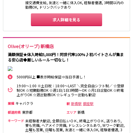
接交通費支給, 友達と一緒に体入OK, 経験者優遇, 3時間以内の
湯島駅
綾瀬駅
勤務OK, ドリンクバックあり
町屋駅
西日暮里駅
表参道駅
乃木坂駅
求人詳細を見る
都営新宿線
本八幡駅
住吉駅
Olive(オリーブ) 新橋店
新宿三丁目駅
岩本町駅
満額保証★体入時給5,000円！同世代率100%♪初バイトさんが集ま
小川町駅
森下駅
る安心店◆厳しいルール一切なし！
瑞江駅
一之江駅
船堀駅
菊川駅
5000円以上 ■表示時給保証⇒当日手渡し！
19:00～1:00 ※土日祝：18:00～LAST ＼完全自由シフト制／ ☆登録
つくばエクスプレス
制OK ☆短期勤務OK ☆週1日/1日3時間～OK ☆月1日出勤OK ☆終電
上がりOK ☆遅出勤務OK ☆レギュラー出勤も歓迎
秋葉原駅
北千住駅
キャバクラ
新橋駅
銀座駅
業種
駅
つくば駅
研究学園駅
東京都
新橋
都道府県
エリア
浅草駅
守谷駅
三郷中央駅
八潮駅
キーワード
未経験者大歓迎, 全額日払いＯＫ, 終電上がりＯＫ, 送りあり,
寮も完備, ヘアメイク完備, ドレスレンタルあり, Wワーク歓迎,
土曜も営業, 日曜も営業, 友達と一緒に体入OK, 経験者優遇, 3