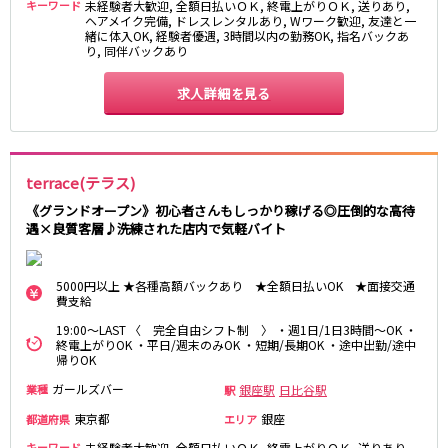
キーワード
未経験者大歓迎, 全額日払いＯＫ, 終電上がりＯＫ, 送りあり,
ヘアメイク完備, ドレスレンタルあり, Wワーク歓迎, 友達と一
JR東海道本線
緒に体入OK, 経験者優遇, 3時間以内の勤務OK, 指名バックあ
り, 同伴バックあり
新橋駅
川崎駅
求人詳細を見る
横浜駅
藤沢駅
平塚駅
大船駅
品川駅
大磯駅
戸塚駅
茅ヶ崎駅
terrace(テラス)
辻堂駅
小田原駅
《グランドオープン》初心者さんもしっかり稼げる◎圧倒的な高待
遇×良質客層♪洗練された店内で気軽バイト
東急東横線
横浜駅
渋谷駅
5000円以上 ★各種高額バックあり ★全額日払いOK ★面接交通
費支給
武蔵小杉駅
中目黒駅
19:00～LAST 〈 完全自由シフト制 〉 ・週1日/1日3時間～OK ・
自由が丘駅
代官山駅
終電上がりOK ・平日/週末のみOK ・短期/長期OK ・途中出勤/途中
新丸子駅
学芸大学駅
帰りOK
綱島駅
祐天寺駅
ガールズバー
銀座駅
日比谷駅
業種
駅
元住吉駅
日吉駅
東京都
銀座
都道府県
エリア
菊名駅
キーワード
未経験者大歓迎, 全額日払いＯＫ, 終電上がりＯＫ, 送りあり,