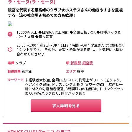
ラ・セーヌ(ラ・セーヌ)
都営浅草線
銀座を代表する最高峰のクラブ★ホステスさんの働きやすさを重視
する一流の社交場★初めての方も歓迎！
新橋駅
五反田駅
浅草駅
浅草橋駅
15000円以上 ◆日給6万以上可能 ◆全額日払いOK ◆各種バック＆
ボーナス有 ◆貸衣裳有
東京メトロ銀座線
20:00～1:00 * 週2日～OK * 1日3,4時間～OK * 学生さんは短期もOK
* シフト制です。 その他、要望・希望がある際は、 お気軽にお問い
新橋駅
銀座駅
合わせください♪
上野駅
上野広小路駅
クラブ
新橋駅
銀座駅
業種
駅
神田駅
渋谷駅
東京都
銀座
都道府県
エリア
赤坂見附駅
浅草駅
キーワード
未経験者大歓迎, 全額日払いＯＫ, 終電上がりＯＫ, 送りあり,
田原町駅
末広町駅
ヘアメイク完備, ドレスレンタルあり, Wワーク歓迎, 友達と一
緒に体入OK, 経験者優遇, 3時間以内の勤務OK, ドリンクバック
表参道駅
外苑前駅
あり, 指名バックあり, 同伴バックあり
西武新宿線
求人詳細を見る
西武新宿駅
本川越駅
所沢駅
東村山駅
久米川駅
新所沢駅
VENICE CLUB(ヴェニス クラブ)