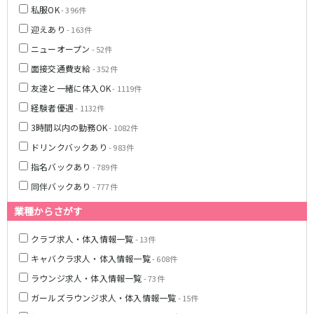
私服OK
- 396件
八柱駅
京成津田沼駅
迎えあり
五香駅
- 163件
ニューオープン
- 52件
横浜市営地下鉄ブルーライン
面接交通費支給
- 352件
友達と一緒に体入OK
関内駅
横浜駅
- 1119件
桜木町駅
新横浜駅
経験者優遇
- 1132件
戸塚駅
湘南台駅
3時間以内の勤務OK
- 1082件
伊勢佐木長者町駅
上大岡駅
ドリンクバックあり
- 983件
蒔田駅
吉野町駅
指名バックあり
- 789件
同伴バックあり
- 777件
みなとみらい線
業種からさがす
横浜駅
馬車道駅
日本大通り駅
新高島駅
クラブ求人・体入情報一覧
- 13件
みなとみらい駅
キャバクラ求人・体入情報一覧
- 608件
ラウンジ求人・体入情報一覧
- 73件
京王相模原線
ガールズラウンジ求人・体入情報一覧
- 15件
橋本駅
調布駅