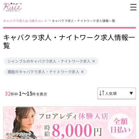
>
キャバクラ求人なら体入ルート
キャバクラ求人・ナイトワーク求人情報一覧
キャバクラ求人・ナイトワーク求人情報一
東京都
東京メトロ日比谷線
覧
上野
銀座駅
池袋
上野駅
シャンブルのキャバクラ求人・ナイトワーク求人
錦糸町・亀戸
秋葉原駅
新橋
北千住駅
吉祥寺
恵比寿駅
町田
六本木駅
銀座のキャバクラ求人・ナイトワーク求人
赤羽
中目黒駅
銀座
日比谷駅
立川
広尾駅
歌舞伎町
三ノ輪駅
五反田
蒲田
32
1〜15
▼
件中
件を表示
都営大江戸線
ひばりヶ丘・久米川
神田
渋谷
北千住
上野御徒町駅
六本木駅
八王子
練馬
練馬駅
門前仲町駅
六本木
品川・大井町・大森
東新宿駅
両国駅
秋葉原
中野
東中野駅
飯田橋駅
恵比寿
葛西