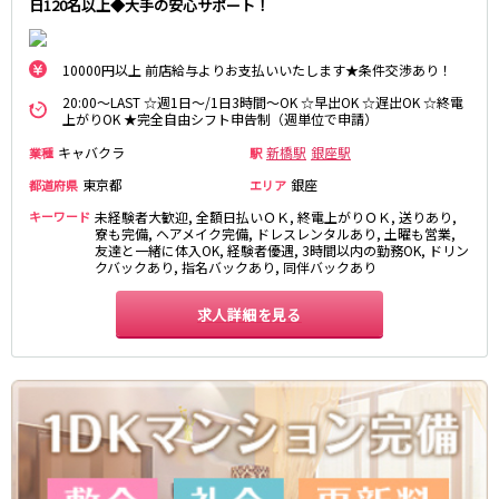
日120名以上◆大手の安心サポート！
松原駅
JR南武線
10000円以上 前店給与よりお支払いいたします★条件交渉あり！
20:00～LAST ☆週1日～/1日3時間～OK ☆早出OK ☆遅出OK ☆終電
立川駅
川崎駅
上がりOK ★完全自由シフト申告制（週単位で申請）
武蔵溝ノ口駅
武蔵小杉駅
キャバクラ
新橋駅
銀座駅
業種
駅
府中本町駅
武蔵新城駅
東京都
銀座
都道府県
エリア
登戸駅
稲田堤駅
キーワード
未経験者大歓迎, 全額日払いＯＫ, 終電上がりＯＫ, 送りあり,
寮も完備, ヘアメイク完備, ドレスレンタルあり, 土曜も営業,
JR横須賀線
友達と一緒に体入OK, 経験者優遇, 3時間以内の勤務OK, ドリン
クバックあり, 指名バックあり, 同伴バックあり
新橋駅
横浜駅
品川駅
大船駅
求人詳細を見る
戸塚駅
東戸塚駅
久里浜駅
横須賀駅
鎌倉駅
JR埼京線
池袋駅
大宮駅