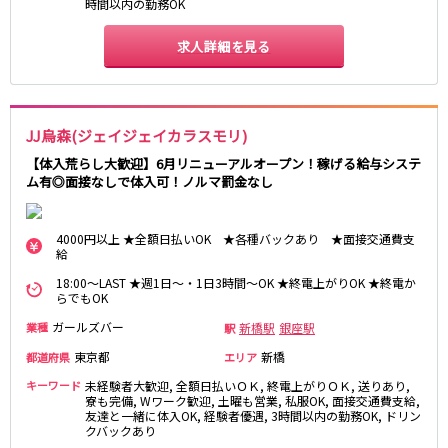
時間以内の勤務OK
東急大井町線
自由が丘駅
大井町駅
求人詳細を見る
二子玉川駅
旗の台駅
京急本線
JJ烏森(ジェイジェイカラスモリ)
京急川崎駅
横浜駅
【体入荒らし大歓迎】6月リニューアルオープン！稼げる給与システ
京急蒲田駅
横須賀中央駅
ム有◎面接なしで体入可！ノルマ罰金なし
品川駅
汐入駅
日ノ出町駅
京急鶴見駅
4000円以上 ★全額日払いOK ★各種バックあり ★面接交通費支
上大岡駅
大森海岸駅
給
平和島駅
18:00～LAST ★週1日～・1日3時間～OK ★終電上がりOK ★終電か
らでもOK
京王井の頭線
ガールズバー
新橋駅
銀座駅
業種
駅
東京都
新橋
都道府県
エリア
吉祥寺駅
渋谷駅
神泉駅
下北沢駅
キーワード
未経験者大歓迎, 全額日払いＯＫ, 終電上がりＯＫ, 送りあり,
寮も完備, Wワーク歓迎, 土曜も営業, 私服OK, 面接交通費支給,
井の頭公園駅
明大前駅
友達と一緒に体入OK, 経験者優遇, 3時間以内の勤務OK, ドリン
クバックあり
池ノ上駅