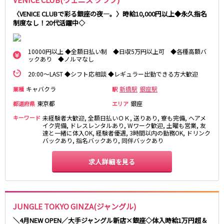
高田馬場駅
航空公園駅
〈VENICE CLUBで彩る銀座の夜―。〉時給10,000円以上◆永久指名
新井薬師前駅
制度なし！20代活躍中◇
JR根岸線
10000円以上 ◆全額日払い制 ◆日収5万円以上可 ◆各種高額バ
ックあり ◆ノルマなし
関内駅
横浜駅
20:00～LAST ◆シフト応相談 ◆レギュラー出勤できる方大歓迎
桜木町駅
大船駅
キャバクラ
新橋駅
銀座駅
業種
駅
西武池袋線
東京都
銀座
都道府県
エリア
池袋駅
練馬駅
キーワード
未経験者大歓迎, 全額日払いＯＫ, 送りあり, 寮も完備, ヘアメ
イク完備, ドレスレンタルあり, Wワーク歓迎, 土曜も営業, 友
所沢駅
ひばりヶ丘駅
達と一緒に体入OK, 経験者優遇, 3時間以内の勤務OK, ドリンク
バックあり, 指名バックあり, 同伴バックあり
東久留米駅
秋津駅
清瀬駅
桜台駅
求人詳細を見る
飯能駅
大泉学園駅
保谷駅
石神井公園駅
西所沢駅
吾野駅
JUNGLE TOKYO GINZA(ジャングル)
JR横浜線
＼4月NEW OPEN／大手ジャングル新店×銀座◇体入時給1万円超＆