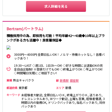
求人詳細を見る
JR八高線(八王子～高麗川)
八王子駅
東飯能駅
Bertram(バートラム)
東武野田線
積極採用中の為、即採用も可能！平均年齢42～43歳◆10年以上ブラ
大宮駅
船橋駅
ンクがある方も活躍中！良客層保証◆
柏駅
春日部駅
3000円～4000円 全額日払いOK！ノルマ・待機カットなし！各種バ
小田急江ノ島線
ックあり！
19:30～LAST ◇週1日、1日3h～OK! ◇好きな時間に出退勤OKの完
大和駅
藤沢駅
全自由出勤制! ※登録だけでもOK! ◇終電上がりOK ◇早上がりOK!
相模大野駅
湘南台駅
◇時間曜日気軽にご相談下さい!
鶴間駅
中央林間駅
熟女キャバクラ
新橋駅
銀座駅
業種
駅
本鵠沼駅
南林間駅
東京都
新橋
都道府県
エリア
キーワード
未経験者大歓迎, 全額日払いＯＫ, 終電上がりＯＫ, 送りあり,
京成千葉線
ドレスレンタルあり, Wワーク歓迎, 土曜も営業, 経験者優遇, 3
時間以内の勤務OK, ドリンクバックあり, 指名バックあり, 同伴
千葉中央駅
京成千葉駅
バックあり
京成津田沼駅
京成稲毛駅