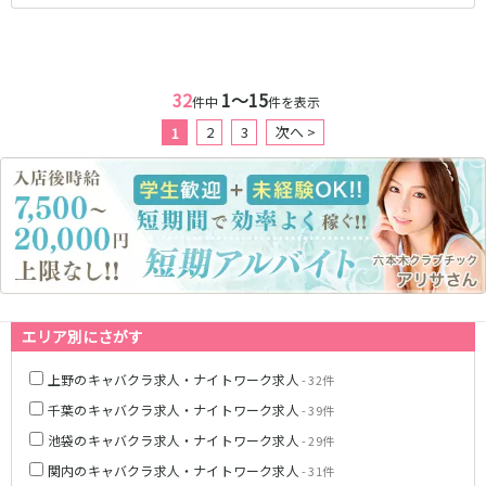
JR武蔵野線
南越谷駅
西船橋駅
32
1〜15
件中
件を表示
南浦和駅
北朝霞駅
府中本町駅
新秋津駅
2
3
次へ >
1
新八柱駅
新松戸駅
東所沢駅
新三郷駅
吉川駅
三郷駅
越谷レイクタウン駅
東京メトロ東西線
中野駅
西船橋駅
エリア別にさがす
浦安駅
葛西駅
上野のキャバクラ求人・ナイトワーク求人
- 32件
西葛西駅
門前仲町駅
南行徳駅
高田馬場駅
千葉のキャバクラ求人・ナイトワーク求人
- 39件
日本橋駅
飯田橋駅
池袋のキャバクラ求人・ナイトワーク求人
- 29件
神楽坂駅
東陽町駅
関内のキャバクラ求人・ナイトワーク求人
- 31件