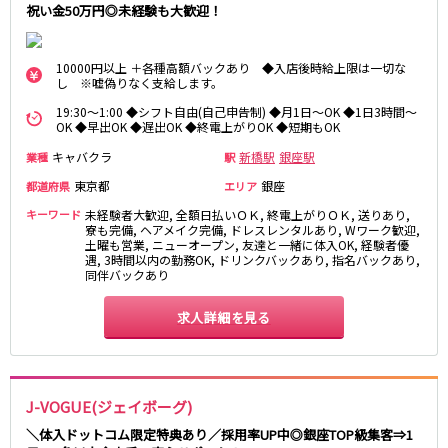
祝い金50万円◎未経験も大歓迎！
町田駅
八王子駅
相模原駅
橋本駅
10000円以上 ＋各種高額バックあり ◆入店後時給上限は一切な
新横浜駅
淵野辺駅
し ※嘘偽りなく支給します。
矢部駅
成瀬駅
19:30～1:00 ◆シフト自由(自己申告制) ◆月1日～OK ◆1日3時間～
古淵駅
菊名駅
OK ◆早出OK ◆遅出OK ◆終電上がりOK ◆短期もOK
キャバクラ
新橋駅
銀座駅
業種
駅
東急田園都市線
東京都
銀座
都道府県
エリア
渋谷駅
溝の口駅
キーワード
未経験者大歓迎, 全額日払いＯＫ, 終電上がりＯＫ, 送りあり,
三軒茶屋駅
鷺沼駅
寮も完備, ヘアメイク完備, ドレスレンタルあり, Wワーク歓迎,
土曜も営業, ニューオープン, 友達と一緒に体入OK, 経験者優
たまプラーザ駅
あざみ野駅
遇, 3時間以内の勤務OK, ドリンクバックあり, 指名バックあり,
同伴バックあり
藤が丘駅
用賀駅
二子玉川駅
中央林間駅
求人詳細を見る
宮前平駅
桜新町駅
東急世田谷線
J-VOGUE(ジェイボーグ)
三軒茶屋駅
西太子堂駅
＼体入ドットコム限定特典あり／採用率UP中◎銀座TOP級集客⇒1
下高井戸駅
宮の坂駅