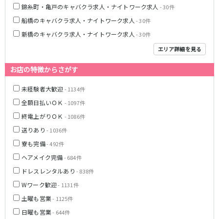
錦糸町・亀戸のキャバクラ求人・ナイトワーク求人
- 30件
JR湘南新宿ライン
船橋のキャバクラ求人・ナイトワーク求人
- 30件
池袋駅
大宮駅
新橋のキャバクラ求人・ナイトワーク求人
- 30件
赤羽駅
横浜駅
エリア詳細を見る
恵比寿駅
渋谷駅
武蔵小杉駅
浦和駅
お店の特徴からさがす
大船駅
戸塚駅
未経験者大歓迎
- 1134件
東戸塚駅
全額日払いＯＫ
- 1097件
東急多摩川線
終電上がりＯＫ
- 1086件
送りあり
- 1036件
蒲田駅
寮も完備
- 492件
西武国分寺線
ヘアメイク完備
- 684件
ドレスレンタルあり
- 838件
東村山駅
国分寺駅
Wワーク歓迎
- 1131件
新京成電鉄線
土曜も営業
- 1125件
日曜も営業
- 644件
松戸駅
新津田沼駅