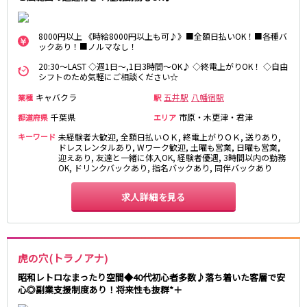
麻布十番駅
森下駅
赤坂
小岩・新小岩
勝どき駅
豊島園駅
自由が丘・学芸大学
三軒茶屋・二子玉川
8000円以上 《時給8000円以上も可♪》■全額日払いOK！■各種バ
ックあり！■ノルマなし！
駒込・日暮里
成増・板橋
JR中央・総武線
20:30～LAST ◇週1日～,1日3時間～OK♪ ◇終電上がりOK！ ◇自由
荻窪・阿佐ヶ谷
浅草・浅草橋・両国
シフトのため気軽にご相談ください☆
千葉駅
錦糸町駅
下北沢・経堂
大塚・巣鴨
キャバクラ
新宿駅
吉祥寺駅
五井駅
八幡宿駅
業種
駅
東陽町・門前仲町
府中
船橋駅
秋葉原駅
千葉県
市原・木更津・君津
都道府県
エリア
目黒・中目黒
拝島・小作
中野駅
本八幡駅
綾瀬・竹ノ塚・西新井
調布
キーワード
未経験者大歓迎, 全額日払いＯＫ, 終電上がりＯＫ, 送りあり,
ドレスレンタルあり, Wワーク歓迎, 土曜も営業, 日曜も営業,
西船橋駅
津田沼駅
高円寺
国分寺
迎えあり, 友達と一緒に体入OK, 経験者優遇, 3時間以内の勤務
亀戸駅
小岩駅
OK, ドリンクバックあり, 指名バックあり, 同伴バックあり
亀有・金町
新宿
高円寺駅
荻窪駅
明大前・烏山
四谷・神楽坂
求人詳細を見る
市川駅
阿佐ヶ谷駅
菊川・瑞江
高田馬場・大久保
三鷹駅
新小岩駅
守谷
大泉学園・石神井公園
平井駅
稲毛駅
西麻布
両国駅
西荻窪駅
虎の穴(トラノアナ)
浅草橋駅
水道橋駅
神奈川県
昭和レトロなまったり空間◆40代初心者多数♪落ち着いた客層で安
東中野駅
飯田橋駅
心◎副業支援制度あり！将来性も抜群*＋
関内
川崎
下総中山駅
幕張本郷駅