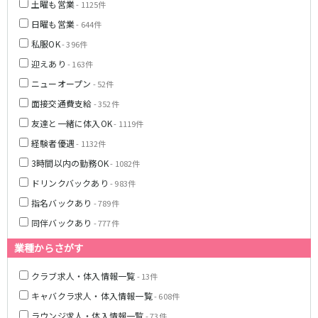
土曜も営業
- 1125件
湯島駅
綾瀬駅
日曜も営業
- 644件
町屋駅
西日暮里駅
私服OK
表参道駅
乃木坂駅
- 396件
迎えあり
- 163件
都営新宿線
ニューオープン
- 52件
面接交通費支給
本八幡駅
住吉駅
- 352件
新宿三丁目駅
岩本町駅
友達と一緒に体入OK
- 1119件
小川町駅
森下駅
経験者優遇
- 1132件
瑞江駅
一之江駅
3時間以内の勤務OK
- 1082件
船堀駅
菊川駅
ドリンクバックあり
- 983件
指名バックあり
- 789件
つくばエクスプレス
同伴バックあり
- 777件
秋葉原駅
北千住駅
業種からさがす
つくば駅
研究学園駅
浅草駅
守谷駅
クラブ求人・体入情報一覧
- 13件
三郷中央駅
八潮駅
キャバクラ求人・体入情報一覧
- 608件
ラウンジ求人・体入情報一覧
- 73件