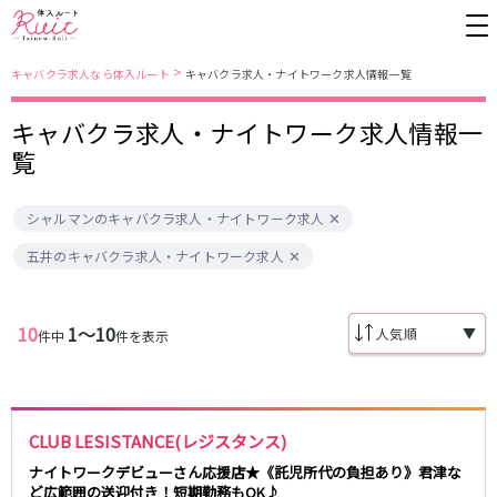
>
キャバクラ求人なら体入ルート
キャバクラ求人・ナイトワーク求人情報一覧
キャバクラ求人・ナイトワーク求人情報一
東京都
東京メトロ日比谷線
覧
上野
銀座駅
池袋
上野駅
シャルマンのキャバクラ求人・ナイトワーク求人
錦糸町・亀戸
秋葉原駅
新橋
北千住駅
吉祥寺
恵比寿駅
町田
六本木駅
五井のキャバクラ求人・ナイトワーク求人
赤羽
中目黒駅
銀座
日比谷駅
立川
広尾駅
歌舞伎町
三ノ輪駅
五反田
蒲田
10
1〜10
▼
件中
件を表示
都営大江戸線
ひばりヶ丘・久米川
神田
渋谷
北千住
上野御徒町駅
六本木駅
八王子
練馬
練馬駅
門前仲町駅
CLUB LESISTANCE(レジスタンス)
六本木
品川・大井町・大森
東新宿駅
両国駅
秋葉原
中野
ナイトワークデビューさん応援店★《託児所代の負担あり》君津な
東中野駅
飯田橋駅
ど広範囲の送迎付き！短期勤務もOK♪
恵比寿
葛西