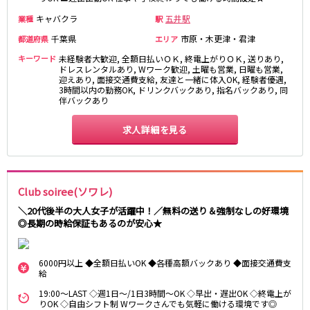
松原駅
キャバクラ
五井駅
業種
駅
千葉県
市原・木更津・君津
都道府県
エリア
JR南武線
キーワード
未経験者大歓迎, 全額日払いＯＫ, 終電上がりＯＫ, 送りあり,
立川駅
川崎駅
ドレスレンタルあり, Wワーク歓迎, 土曜も営業, 日曜も営業,
迎えあり, 面接交通費支給, 友達と一緒に体入OK, 経験者優遇,
武蔵溝ノ口駅
武蔵小杉駅
3時間以内の勤務OK, ドリンクバックあり, 指名バックあり, 同
伴バックあり
府中本町駅
武蔵新城駅
登戸駅
稲田堤駅
求人詳細を見る
JR横須賀線
新橋駅
横浜駅
Club soiree(ソワレ)
品川駅
大船駅
＼20代後半の大人女子が活躍中！／無料の送り＆強制なしの好環境
戸塚駅
東戸塚駅
◎長期の時給保証もあるのが安心★
久里浜駅
横須賀駅
鎌倉駅
6000円以上 ◆全額日払いOK ◆各種高額バックあり ◆面接交通費支
給
JR埼京線
19:00～LAST ◇週1日～/1日3時間～OK ◇早出・遅出OK ◇終電上が
りOK ◇自由シフト制 Wワークさんでも気軽に働ける環境です◎
池袋駅
大宮駅