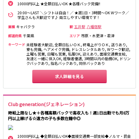
10000円以上 ★全額日払いOK ★各種バック完備!!
新橋駅
池袋駅
春日部
南浦和
上野駅
新宿駅
20:00～LAST ＼シフトは自由！／ ★週1日・3時間～OK Wワーク／
蕨
上尾
学生さんも大歓迎です♪ 両立しやすい環境です！
秋葉原駅
神田駅
飯能・狭山
深谷
キャバクラ
五井駅
八幡宿駅
業種
駅
五反田駅
恵比寿駅
坂戸・東松山
渋谷駅
御徒町駅
千葉県
市原・木更津・君津
都道府県
エリア
品川駅
日暮里駅
千葉県
キーワード
未経験者大歓迎, 全額日払いＯＫ, 終電上がりＯＫ, 送りあり,
寮も完備, ヘアメイク完備, ドレスレンタルあり, Wワーク歓迎,
駒込駅
大塚駅
土曜も営業, 日曜も営業, 私服OK, 迎えあり, 面接交通費支給,
千葉
船橋
高田馬場駅
友達と一緒に体入OK, 経験者優遇, 3時間以内の勤務OK, ドリン
巣鴨駅
クバックあり, 指名バックあり, 同伴バックあり
柏
市川・浦安
西日暮里駅
新大久保駅
市原・木更津・君津
松戸
目黒駅
有楽町駅
求人詳細を見る
成田・四街道・香取
津田沼
目白駅
原宿駅
八千代台・勝田台
東金・茂原・長生
東京メトロ丸ノ内線
栃木県
Club generation(ジェネレーション)
池袋駅
銀座駅
時給上限なし★＋各種高額バックで高収入も！週1日出勤でも月8万
宇都宮
小山
新宿駅
赤坂見附駅
円以上稼げる☆遠方の子も多数在籍中◎
荻窪駅
新宿三丁目駅
茨城県
新高円寺駅
南阿佐ケ谷駅
10000円以上 ◆全額日払いOK◆面接交通費一部支給◆ノルマ・罰金