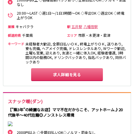
なし
都営浅草線
20:00～LAST ◇週1日～/1日3時間～OK ◇早出OK ◇遅出OK ◇終電
上がりOK
新橋駅
五反田駅
キャバクラ
五井駅
八幡宿駅
業種
駅
浅草駅
浅草橋駅
千葉県
市原・木更津・君津
都道府県
エリア
東京メトロ銀座線
キーワード
未経験者大歓迎, 全額日払いＯＫ, 終電上がりＯＫ, 送りあり,
寮も完備, ヘアメイク完備, ドレスレンタルあり, Wワーク歓迎,
土曜も営業, 迎えあり, 友達と一緒に体入OK, 経験者優遇, 3時
新橋駅
銀座駅
間以内の勤務OK, ドリンクバックあり, 指名バックあり, 同伴バ
上野駅
上野広小路駅
ックあり
神田駅
渋谷駅
求人詳細を見る
赤坂見附駅
浅草駅
田原町駅
末広町駅
表参道駅
外苑前駅
スナック暖(ダン)
西武新宿線
【"築3年"の綺麗なお店】ママ不在だからこそ、アットホーム♪20
代後半～40代在籍◎ノンストレス環境
西武新宿駅
本川越駅
所沢駅
東村山駅
久米川駅
新所沢駅
2000円以上 ◇全額日払いOK◇ノルマ・罰金なし