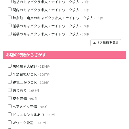
池袋のキャバクラ求人・ナイトワーク求人
- 29件
東急目黒線
関内のキャバクラ求人・ナイトワーク求人
- 31件
錦糸町・亀戸のキャバクラ求人・ナイトワーク求人
- 30件
武蔵小杉駅
新丸子駅
船橋のキャバクラ求人・ナイトワーク求人
- 30件
目黒駅
武蔵小山駅
日吉駅
新橋のキャバクラ求人・ナイトワーク求人
- 30件
エリア詳細を見る
JR常磐線(上野～取手)
お店の特徴からさがす
上野駅
柏駅
北千住駅
松戸駅
未経験者大歓迎
- 1134件
綾瀬駅
日暮里駅
全額日払いＯＫ
- 1097件
南柏駅
取手駅
終電上がりＯＫ
- 1086件
金町駅
北松戸駅
送りあり
- 1036件
新松戸駅
亀有駅
寮も完備
- 492件
馬橋駅
ヘアメイク完備
- 684件
ドレスレンタルあり
東京メトロ千代田線
- 838件
Wワーク歓迎
- 1131件
北千住駅
赤坂駅