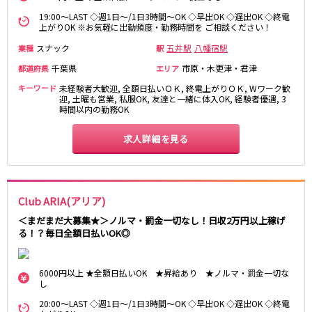
高田馬場駅
航空公園駅
19:00～LAST ◇週1日～/1日3時間～OK ◇早出OK ◇遅出OK ◇終電
上がりOK ※お気軽に出勤頻度・勤務時間を ご相談ください！
新井薬師前駅
スナック
五井駅
八幡宿駅
業種
駅
JR根岸線
千葉県
市原・木更津・君津
都道府県
エリア
関内駅
横浜駅
キーワード
未経験者大歓迎, 全額日払いＯＫ, 終電上がりＯＫ, Wワーク歓
迎, 土曜も営業, 私服OK, 友達と一緒に体入OK, 経験者優遇, 3
桜木町駅
大船駅
時間以内の勤務OK
西武池袋線
求人詳細を見る
池袋駅
練馬駅
所沢駅
ひばりヶ丘駅
東久留米駅
秋津駅
Club ARIA(アリア)
清瀬駅
桜台駅
＜まだまだ大募集★＞ノルマ・罰金一切なし！日収2万円以上稼げ
飯能駅
大泉学園駅
る！？毎日全額日払いOK◎
保谷駅
石神井公園駅
西所沢駅
吾野駅
6000円以上 ★全額日払いOK ★昇給あり ★ノルマ・罰金一切な
し
JR横浜線
20:00～LAST ◇週1日～/1日3時間～OK ◇早出OK ◇遅出OK ◇終電