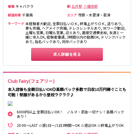
新宿駅
赤羽駅
キャバクラ
五井駅
八幡宿駅
業種
駅
恵比寿駅
渋谷駅
千葉県
市原・木更津・君津
都道府県
エリア
川越駅
十条駅
キーワード
未経験者大歓迎, 全額日払いＯＫ, 終電上がりＯＫ, 送りあり,
北赤羽駅
板橋駅
寮も完備, ヘアメイク完備, ドレスレンタルあり, Wワーク歓迎,
土曜も営業, 日曜も営業, 迎えあり, 面接交通費支給, 友達と一
緒に体入OK, 経験者優遇, 3時間以内の勤務OK, ドリンクバック
あり, 指名バックあり, 同伴バックあり
西武多摩湖線
国分寺駅
八坂駅
求人詳細を見る
小田急小田原線
新宿駅
町田駅
Club Fairy(フェアリー)
本厚木駅
厚木駅
本入店後も全額日払いOK◎高額バック多数で日収10万円稼ぐことも
相模大野駅
下北沢駅
可能！制服があるから登校ラクラク♪
祖師ヶ谷大蔵駅
向ヶ丘遊園駅
登戸駅
成城学園前駅
6000円以上 全額日払いOK！ ノルマ・罰金一切ナシ！各種バック
経堂駅
小田急相模原駅
あり！
小田原駅
豪徳寺駅
20:00～LAST ☆週1日～/1日3時間～OK ☆遅出OK ☆終電上がりOK
海老名駅