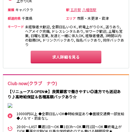
上がりOK
町田駅
八王子駅
キャバクラ
五井駅
八幡宿駅
業種
駅
相模原駅
橋本駅
千葉県
市原・木更津・君津
都道府県
エリア
新横浜駅
淵野辺駅
キーワード
未経験者大歓迎, 全額日払いＯＫ, 終電上がりＯＫ, 送りあり,
矢部駅
成瀬駅
ヘアメイク完備, ドレスレンタルあり, Wワーク歓迎, 土曜も営
古淵駅
菊名駅
業, 日曜も営業, 友達と一緒に体入OK, 経験者優遇, 3時間以内
の勤務OK, ドリンクバックあり, 指名バックあり, 同伴バックあ
り
東急田園都市線
求人詳細を見る
渋谷駅
溝の口駅
三軒茶屋駅
鷺沼駅
たまプラーザ駅
あざみ野駅
藤が丘駅
用賀駅
Club now(クラブ ナウ)
二子玉川駅
中央林間駅
【リニューアルOPEN★】良質顧客で働きやすい◎遠方でも送迎あ
り♪高時給保証＆各種高額バックあり☆
宮前平駅
桜新町駅
東急世田谷線
10000円以上 ◆全額日払いOK◆時給保証あり◆面接交通費一部支給
◆ノルマ・罰金なし
三軒茶屋駅
西太子堂駅
20:00～LAST ■週1日～OK ■1日3h～OK ■月1回～OK ■終電上が
下高井戸駅
宮の坂駅
りOK ■遅出出勤OK 仕事や学校終わりでも働ける時間設定★