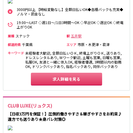
藤沢・鎌倉
相模原
四ツ谷駅
3000円以上 【時給変動なし】全額日払いOK◆各種バックも充実◆
厚木
横浜
ノルマ・罰金なし
大和
溝の口
JR中央線(快速)
19:00～LAST ◇週1日～/1日3時間～OK ◇早出OK ◇遅出OK ◇終電
平塚
福富町・伊勢佐木町
上がりOK
新宿駅
立川駅
横須賀
上大岡・戸塚
スナック
五井駅
業種
駅
吉祥寺駅
神田駅
新横浜
武蔵小杉
千葉県
市原・木更津・君津
都道府県
エリア
八王子駅
中野駅
たまプラーザ・向ヶ丘遊園・鷺沼
元住吉・綱島
高円寺駅
荻窪駅
キーワード
未経験者大歓迎, 全額日払いＯＫ, 終電上がりＯＫ, 送りあり,
川崎中部
横浜東部
ドレスレンタルあり, Wワーク歓迎, 土曜も営業, 日曜も営業,
阿佐ヶ谷駅
三鷹駅
私服OK, 友達と一緒に体入OK, 経験者優遇, 3時間以内の勤務
川崎北部
茅ヶ崎
OK, ドリンクバックあり, 指名バックあり, 同伴バックあり
国分寺駅
西荻窪駅
桜木町
横浜西部
武蔵境駅
水道橋駅
小田原・湯河原
綾瀬・海老名・座間
求人詳細を見る
武蔵小金井駅
東小金井駅
東中野駅
飯田橋駅
埼玉県
国立駅
豊田駅
大宮
志木
西国分寺駅
高尾駅
CLUB LUXE(リュクス)
南越谷
草加
四ツ谷駅
【日収3万円を保証！】圧倒的働きやすさ＆稼ぎやすさをお約束♪
川越
所沢
遠方でも送りあり★身バレ対策◎
熊谷
川口
JR山手線
浦和・北浦和
久喜