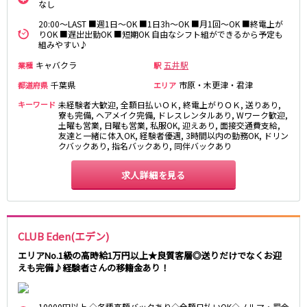
土浦
淡路町駅
水戸
四ツ谷駅
なし
つくば
四谷三丁目駅
取手
20:00～LAST ■週1日～OK ■1日3h～OK ■月1回～OK ■終電上が
りOK ■遅出出勤OK ■短期OK 自由なシフト組ができるから予定も
茨城県南
日立
組みやすい♪
JR京浜東北線
神栖・鹿嶋
勝田
キャバクラ
五井駅
業種
駅
北茨城
新橋駅
関内駅
千葉県
市原・木更津・君津
都道府県
エリア
上野駅
大宮駅
群馬県
キーワード
未経験者大歓迎, 全額日払いＯＫ, 終電上がりＯＫ, 送りあり,
川崎駅
赤羽駅
寮も完備, ヘアメイク完備, ドレスレンタルあり, Wワーク歓迎,
高崎
土曜も営業, 日曜も営業, 私服OK, 迎えあり, 面接交通費支給,
前橋・伊勢崎
横浜駅
蒲田駅
友達と一緒に体入OK, 経験者優遇, 3時間以内の勤務OK, ドリン
館林
太田
秋葉原駅
神田駅
クバックあり, 指名バックあり, 同伴バックあり
桐生
渋川
桜木町駅
御徒町駅
求人詳細を見る
蕨駅
南浦和駅
浦和駅
大船駅
0
選択した内容で設定
該当求人
川口駅
件
日暮里駅
品川駅
北浦和駅
CLUB Eden(エデン)
西川口駅
大井町駅
エリアNo.1級の高時給1万円以上★良質客層◎送りだけでなくお迎
大森駅
東十条駅
えも完備♪経験者さんの移籍金あり！
鶴見駅
王子駅
西日暮里駅
さいたま新都心駅
10000円以上 ◇各種高額バックあり◇全額日払いOK◇ノルマ・罰金