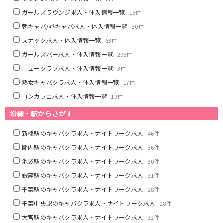
東急大井町線
ガールズラウンジ求人・体入情報一覧
- 15件
自由が丘駅
大井町駅
朝キャバ/昼キャバ求人・体入情報一覧
- 30件
二子玉川駅
旗の台駅
スナック求人・体入情報一覧
- 63件
ガールズバー求人・体入情報一覧
- 295件
京急本線
ニュークラブ求人・体入情報一覧
- 3件
京急川崎駅
横浜駅
熟女キャバクラ求人・体入情報一覧
- 17件
京急蒲田駅
横須賀中央駅
コンカフェ求人・体入情報一覧
- 19件
品川駅
汐入駅
日ノ出町駅
京急鶴見駅
沿線・駅からさがす
上大岡駅
大森海岸駅
新橋駅のキャバクラ求人・ナイトワーク求人
- 46件
平和島駅
関内駅のキャバクラ求人・ナイトワーク求人
- 36件
京王井の頭線
池袋駅のキャバクラ求人・ナイトワーク求人
- 30件
銀座駅のキャバクラ求人・ナイトワーク求人
- 31件
吉祥寺駅
渋谷駅
千葉駅のキャバクラ求人・ナイトワーク求人
- 28件
神泉駅
下北沢駅
千葉中央駅のキャバクラ求人・ナイトワーク求人
井の頭公園駅
明大前駅
- 28件
池ノ上駅
大宮駅のキャバクラ求人・ナイトワーク求人
- 32件