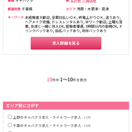
キャバクラ
五井駅
八幡宿駅
業種
駅
千葉県
市原・木更津・君津
都道府県
エリア
JR東海道本線
キーワード
未経験者大歓迎, 全額日払いＯＫ, 終電上がりＯＫ, 送りあり,
新橋駅
川崎駅
ヘアメイク完備, ドレスレンタルあり, Wワーク歓迎, 土曜も営
業, 友達と一緒に体入OK, 経験者優遇, 3時間以内の勤務OK, ド
横浜駅
藤沢駅
リンクバックあり, 指名バックあり, 同伴バックあり
平塚駅
大船駅
求人詳細を見る
品川駅
大磯駅
戸塚駅
茅ヶ崎駅
辻堂駅
小田原駅
東急東横線
10
1〜10
件中
件を表示
横浜駅
渋谷駅
武蔵小杉駅
中目黒駅
自由が丘駅
代官山駅
新丸子駅
学芸大学駅
エリア別にさがす
綱島駅
祐天寺駅
上野のキャバクラ求人・ナイトワーク求人
- 32件
元住吉駅
日吉駅
千葉のキャバクラ求人・ナイトワーク求人
- 39件
菊名駅