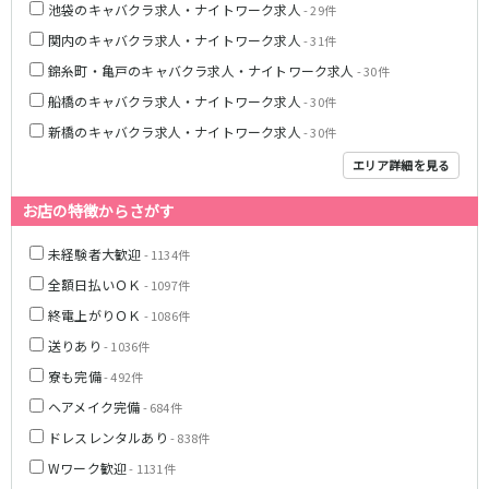
池袋のキャバクラ求人・ナイトワーク求人
- 29件
新橋駅
池袋駅
春日部
南浦和
関内のキャバクラ求人・ナイトワーク求人
- 31件
上野駅
新宿駅
蕨
上尾
秋葉原駅
神田駅
錦糸町・亀戸のキャバクラ求人・ナイトワーク求人
- 30件
飯能・狭山
深谷
五反田駅
恵比寿駅
船橋のキャバクラ求人・ナイトワーク求人
- 30件
坂戸・東松山
渋谷駅
御徒町駅
新橋のキャバクラ求人・ナイトワーク求人
- 30件
品川駅
日暮里駅
千葉県
エリア詳細を見る
駒込駅
大塚駅
千葉
船橋
高田馬場駅
巣鴨駅
お店の特徴からさがす
柏
市川・浦安
西日暮里駅
新大久保駅
市原・木更津・君津
松戸
未経験者大歓迎
- 1134件
目黒駅
有楽町駅
成田・四街道・香取
津田沼
全額日払いＯＫ
- 1097件
目白駅
原宿駅
八千代台・勝田台
東金・茂原・長生
終電上がりＯＫ
- 1086件
東京メトロ丸ノ内線
送りあり
- 1036件
栃木県
寮も完備
- 492件
池袋駅
銀座駅
宇都宮
小山
ヘアメイク完備
新宿駅
赤坂見附駅
- 684件
荻窪駅
新宿三丁目駅
ドレスレンタルあり
- 838件
茨城県
新高円寺駅
南阿佐ケ谷駅
Wワーク歓迎
- 1131件