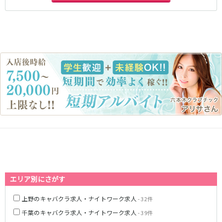
藤沢・鎌倉
相模原
四ツ谷駅
厚木
横浜
大和
溝の口
JR中央線(快速)
平塚
福富町・伊勢佐木町
新宿駅
立川駅
横須賀
上大岡・戸塚
吉祥寺駅
神田駅
新横浜
武蔵小杉
八王子駅
中野駅
たまプラーザ・向ヶ丘遊園・鷺沼
元住吉・綱島
高円寺駅
荻窪駅
川崎中部
横浜東部
阿佐ヶ谷駅
三鷹駅
川崎北部
茅ヶ崎
国分寺駅
西荻窪駅
桜木町
横浜西部
武蔵境駅
水道橋駅
小田原・湯河原
綾瀬・海老名・座間
武蔵小金井駅
東小金井駅
東中野駅
飯田橋駅
埼玉県
国立駅
豊田駅
大宮
志木
西国分寺駅
高尾駅
エリア別にさがす
南越谷
草加
四ツ谷駅
川越
所沢
上野のキャバクラ求人・ナイトワーク求人
- 32件
熊谷
川口
JR山手線
千葉のキャバクラ求人・ナイトワーク求人
- 39件
浦和・北浦和
久喜