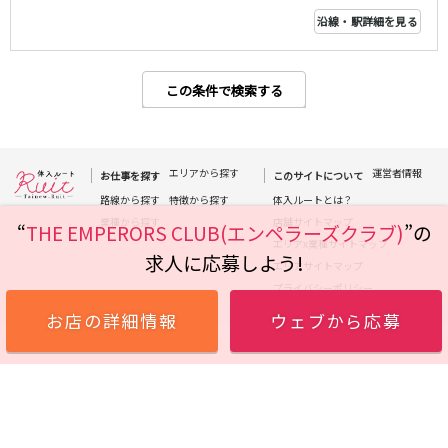
高田馬場駅
航空公園駅
沿線・駅詳細を見る
新井薬師前駅
JR根岸線
この条件で検索する
関内駅
横浜駅
桜木町駅
大船駅
エリアから探す
運営者情報
お仕事を探す
このサイトについて
西武池袋線
路線から探す
特徴から探す
体入ルートとは？
業種から探す
店舗サイトマップ
“
THE EMPERORS CLUB(エンペラーズクラブ)
”の
池袋駅
練馬駅
エリアx業種サイトマップ
求人に応募しよう!
所沢駅
ひばりヶ丘駅
エリアサイトマップ
東久留米駅
秋津駅
プライバシーポリシー
清瀬駅
桜台駅
お店の詳細情報
ウェブから応募
飯能駅
大泉学園駅
保谷駅
石神井公園駅
西所沢駅
吾野駅
JR横浜線