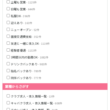
土浦
淡路町駅
水戸
四ツ谷駅
土曜も営業
- 1125件
つくば
四谷三丁目駅
取手
日曜も営業
- 644件
茨城県南
日立
私服OK
- 396件
JR京浜東北線
神栖・鹿嶋
勝田
迎えあり
- 163件
北茨城
新橋駅
関内駅
ニューオープン
- 52件
上野駅
大宮駅
群馬県
面接交通費支給
- 352件
川崎駅
赤羽駅
友達と一緒に体入OK
- 1119件
高崎
前橋・伊勢崎
横浜駅
蒲田駅
経験者優遇
- 1132件
館林
太田
秋葉原駅
神田駅
3時間以内の勤務OK
桐生
渋川
桜木町駅
- 1082件
御徒町駅
蕨駅
南浦和駅
ドリンクバックあり
- 983件
浦和駅
大船駅
指名バックあり
- 789件
0
選択した内容で設定
該当求人
川口駅
件
日暮里駅
同伴バックあり
- 777件
品川駅
北浦和駅
業種からさがす
西川口駅
大井町駅
大森駅
東十条駅
クラブ求人・体入情報一覧
- 13件
鶴見駅
王子駅
キャバクラ求人・体入情報一覧
- 608件
西日暮里駅
さいたま新都心駅
ラウンジ求人・体入情報一覧