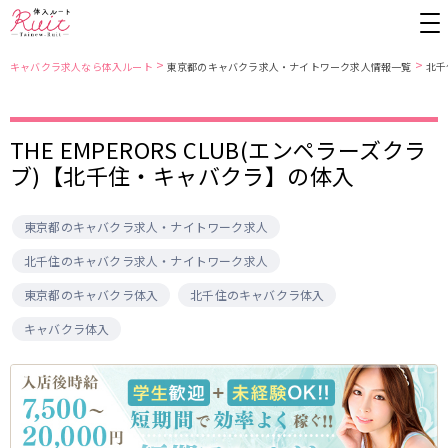
>
>
キャバクラ求人なら体入ルート
東京都のキャバクラ求人・ナイトワーク求人情報一覧
北千
東京都
東京メトロ日比谷線
THE EMPERORS CLUB(エンペラーズクラ
ブ)【北千住・キャバクラ】の体入
上野
銀座駅
池袋
上野駅
錦糸町・亀戸
秋葉原駅
新橋
北千住駅
吉祥寺
恵比寿駅
町田
六本木駅
東京都のキャバクラ求人・ナイトワーク求人
赤羽
中目黒駅
銀座
日比谷駅
北千住のキャバクラ求人・ナイトワーク求人
立川
広尾駅
歌舞伎町
三ノ輪駅
東京都のキャバクラ体入
北千住のキャバクラ体入
五反田
蒲田
都営大江戸線
ひばりヶ丘・久米川
神田
キャバクラ体入
渋谷
北千住
上野御徒町駅
六本木駅
八王子
練馬
練馬駅
門前仲町駅
六本木
品川・大井町・大森
東新宿駅
両国駅
秋葉原
中野
東中野駅
飯田橋駅
恵比寿
葛西