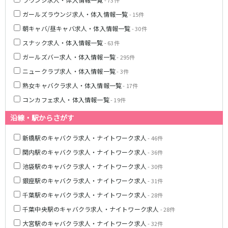
- 73件
ガールズラウンジ求人・体入情報一覧
- 15件
都営浅草線
朝キャバ/昼キャバ求人・体入情報一覧
- 30件
新橋駅
五反田駅
スナック求人・体入情報一覧
- 63件
浅草駅
浅草橋駅
ガールズバー求人・体入情報一覧
- 295件
ニュークラブ求人・体入情報一覧
- 3件
東京メトロ銀座線
熟女キャバクラ求人・体入情報一覧
- 17件
新橋駅
銀座駅
コンカフェ求人・体入情報一覧
- 19件
上野駅
上野広小路駅
神田駅
渋谷駅
沿線・駅からさがす
赤坂見附駅
浅草駅
新橋駅のキャバクラ求人・ナイトワーク求人
- 46件
田原町駅
末広町駅
関内駅のキャバクラ求人・ナイトワーク求人
- 36件
表参道駅
外苑前駅
池袋駅のキャバクラ求人・ナイトワーク求人
- 30件
西武新宿線
銀座駅のキャバクラ求人・ナイトワーク求人
- 31件
千葉駅のキャバクラ求人・ナイトワーク求人
- 28件
西武新宿駅
本川越駅
千葉中央駅のキャバクラ求人・ナイトワーク求人
- 28件
所沢駅
東村山駅
久米川駅
新所沢駅
大宮駅のキャバクラ求人・ナイトワーク求人
- 32件