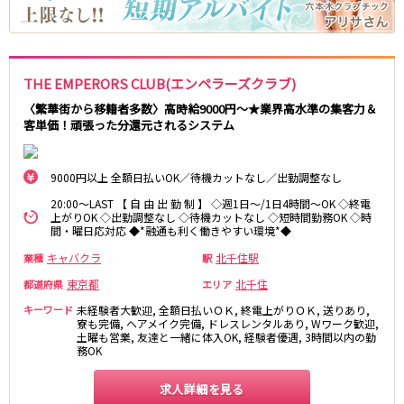
麻布十番駅
森下駅
赤坂
小岩・新小岩
勝どき駅
豊島園駅
自由が丘・学芸大学
三軒茶屋・二子玉川
駒込・日暮里
成増・板橋
JR中央・総武線
THE EMPERORS CLUB(エンペラーズクラブ)
荻窪・阿佐ヶ谷
浅草・浅草橋・両国
千葉駅
錦糸町駅
〈繁華街から移籍者多数〉高時給9000円～★業界高水準の集客力＆
下北沢・経堂
大塚・巣鴨
客単価！頑張った分還元されるシステム
新宿駅
吉祥寺駅
東陽町・門前仲町
府中
船橋駅
秋葉原駅
目黒・中目黒
拝島・小作
中野駅
本八幡駅
9000円以上 全額日払いOK／待機カットなし／出勤調整なし
綾瀬・竹ノ塚・西新井
調布
西船橋駅
津田沼駅
高円寺
国分寺
20:00～LAST 【 自 由 出 勤 制 】 ◇週1日～/1日4時間～OK ◇終電
上がりOK ◇出勤調整なし ◇待機カットなし ◇短時間勤務OK ◇時
亀戸駅
小岩駅
亀有・金町
新宿
間・曜日応対応 ◆*融通も利く働きやすい環境*◆
高円寺駅
荻窪駅
明大前・烏山
四谷・神楽坂
キャバクラ
北千住駅
業種
駅
市川駅
阿佐ヶ谷駅
菊川・瑞江
高田馬場・大久保
東京都
北千住
都道府県
エリア
三鷹駅
新小岩駅
守谷
大泉学園・石神井公園
平井駅
稲毛駅
キーワード
未経験者大歓迎, 全額日払いＯＫ, 終電上がりＯＫ, 送りあり,
西麻布
寮も完備, ヘアメイク完備, ドレスレンタルあり, Wワーク歓迎,
両国駅
西荻窪駅
土曜も営業, 友達と一緒に体入OK, 経験者優遇, 3時間以内の勤
務OK
浅草橋駅
水道橋駅
神奈川県
東中野駅
飯田橋駅
求人詳細を見る
関内
川崎
下総中山駅
幕張本郷駅