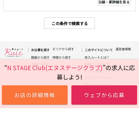
沿線・駅詳細を見る
高田馬場駅
航空公園駅
新井薬師前駅
この条件で検索する
JR根岸線
関内駅
横浜駅
桜木町駅
大船駅
エリアから探す
運営者情報
お仕事を探す
このサイトについて
路線から探す
特徴から探す
体入ルートとは？
西武池袋線
業種から探す
店舗サイトマップ
“
N STAGE Club(エヌステージクラブ)
”の求人に応
エリアx業種サイトマップ
池袋駅
練馬駅
募しよう!
エリアサイトマップ
所沢駅
ひばりヶ丘駅
プライバシーポリシー
東久留米駅
秋津駅
お店の詳細情報
ウェブから応募
清瀬駅
桜台駅
飯能駅
大泉学園駅
保谷駅
石神井公園駅
西所沢駅
吾野駅
JR横浜線