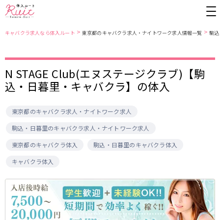
>
>
キャバクラ求人なら体入ルート
東京都のキャバクラ求人・ナイトワーク求人情報一覧
駒込
東京都
東京メトロ日比谷線
N STAGE Club(エヌステージクラブ)【駒
込・日暮里・キャバクラ】の体入
上野
銀座駅
池袋
上野駅
錦糸町・亀戸
秋葉原駅
新橋
北千住駅
吉祥寺
恵比寿駅
町田
六本木駅
東京都のキャバクラ求人・ナイトワーク求人
赤羽
中目黒駅
銀座
日比谷駅
駒込・日暮里のキャバクラ求人・ナイトワーク求人
立川
広尾駅
歌舞伎町
三ノ輪駅
東京都のキャバクラ体入
駒込・日暮里のキャバクラ体入
五反田
蒲田
都営大江戸線
ひばりヶ丘・久米川
神田
キャバクラ体入
渋谷
北千住
上野御徒町駅
六本木駅
八王子
練馬
練馬駅
門前仲町駅
六本木
品川・大井町・大森
東新宿駅
両国駅
秋葉原
中野
東中野駅
飯田橋駅
恵比寿
葛西