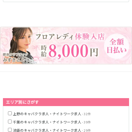
藤沢・鎌倉
相模原
四ツ谷駅
厚木
横浜
大和
溝の口
JR中央線(快速)
平塚
福富町・伊勢佐木町
新宿駅
立川駅
横須賀
上大岡・戸塚
吉祥寺駅
神田駅
新横浜
武蔵小杉
八王子駅
中野駅
たまプラーザ・向ヶ丘遊園・鷺沼
元住吉・綱島
高円寺駅
荻窪駅
川崎中部
横浜東部
阿佐ヶ谷駅
三鷹駅
川崎北部
茅ヶ崎
国分寺駅
西荻窪駅
桜木町
横浜西部
武蔵境駅
水道橋駅
小田原・湯河原
綾瀬・海老名・座間
武蔵小金井駅
東小金井駅
東中野駅
飯田橋駅
埼玉県
国立駅
豊田駅
大宮
志木
エリア別にさがす
西国分寺駅
高尾駅
南越谷
草加
四ツ谷駅
上野のキャバクラ求人・ナイトワーク求人
- 32件
川越
所沢
千葉のキャバクラ求人・ナイトワーク求人
- 39件
熊谷
川口
JR山手線
池袋のキャバクラ求人・ナイトワーク求人
- 29件
浦和・北浦和
久喜