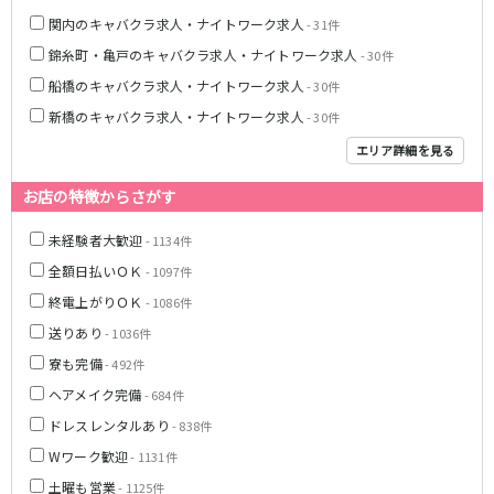
新橋駅
池袋駅
春日部
南浦和
関内のキャバクラ求人・ナイトワーク求人
- 31件
上野駅
新宿駅
蕨
上尾
錦糸町・亀戸のキャバクラ求人・ナイトワーク求人
- 30件
秋葉原駅
神田駅
飯能・狭山
深谷
船橋のキャバクラ求人・ナイトワーク求人
- 30件
五反田駅
恵比寿駅
坂戸・東松山
新橋のキャバクラ求人・ナイトワーク求人
- 30件
渋谷駅
御徒町駅
エリア詳細を見る
品川駅
日暮里駅
千葉県
駒込駅
大塚駅
お店の特徴からさがす
千葉
船橋
高田馬場駅
巣鴨駅
柏
市川・浦安
西日暮里駅
新大久保駅
未経験者大歓迎
- 1134件
市原・木更津・君津
松戸
目黒駅
有楽町駅
全額日払いＯＫ
- 1097件
成田・四街道・香取
津田沼
目白駅
原宿駅
終電上がりＯＫ
- 1086件
八千代台・勝田台
東金・茂原・長生
送りあり
- 1036件
東京メトロ丸ノ内線
栃木県
寮も完備
- 492件
池袋駅
銀座駅
ヘアメイク完備
- 684件
宇都宮
小山
新宿駅
赤坂見附駅
ドレスレンタルあり
- 838件
荻窪駅
新宿三丁目駅
茨城県
Wワーク歓迎
- 1131件
新高円寺駅
南阿佐ケ谷駅
土曜も営業
- 1125件