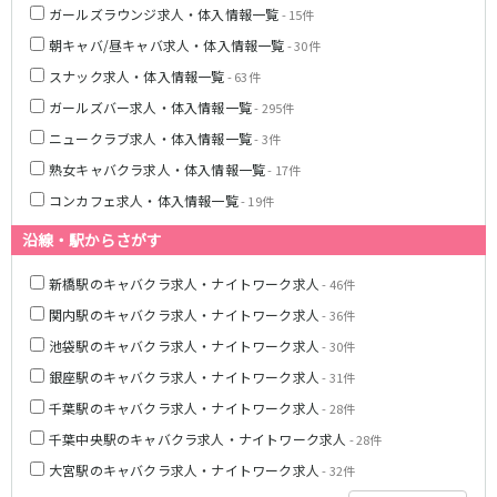
ガールズラウンジ求人・体入情報一覧
- 15件
都営浅草線
朝キャバ/昼キャバ求人・体入情報一覧
- 30件
スナック求人・体入情報一覧
新橋駅
- 63件
五反田駅
浅草駅
浅草橋駅
ガールズバー求人・体入情報一覧
- 295件
ニュークラブ求人・体入情報一覧
- 3件
東京メトロ銀座線
熟女キャバクラ求人・体入情報一覧
- 17件
新橋駅
銀座駅
コンカフェ求人・体入情報一覧
- 19件
上野駅
上野広小路駅
沿線・駅からさがす
神田駅
渋谷駅
赤坂見附駅
浅草駅
新橋駅のキャバクラ求人・ナイトワーク求人
- 46件
田原町駅
末広町駅
関内駅のキャバクラ求人・ナイトワーク求人
- 36件
表参道駅
外苑前駅
池袋駅のキャバクラ求人・ナイトワーク求人
- 30件
銀座駅のキャバクラ求人・ナイトワーク求人
- 31件
西武新宿線
千葉駅のキャバクラ求人・ナイトワーク求人
- 28件
西武新宿駅
本川越駅
千葉中央駅のキャバクラ求人・ナイトワーク求人
- 28件
所沢駅
東村山駅
大宮駅のキャバクラ求人・ナイトワーク求人
- 32件
久米川駅
新所沢駅