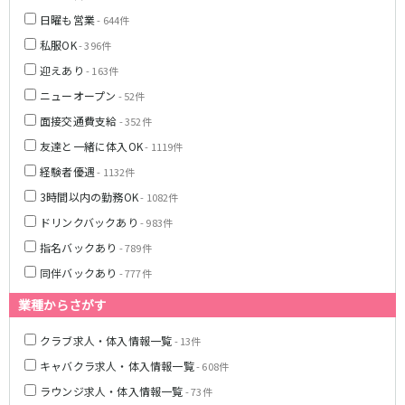
土浦
淡路町駅
水戸
四ツ谷駅
日曜も営業
- 644件
つくば
四谷三丁目駅
取手
私服OK
茨城県南
日立
- 396件
JR京浜東北線
神栖・鹿嶋
勝田
迎えあり
- 163件
北茨城
ニューオープン
- 52件
新橋駅
関内駅
面接交通費支給
上野駅
大宮駅
- 352件
群馬県
川崎駅
赤羽駅
友達と一緒に体入OK
- 1119件
高崎
前橋・伊勢崎
横浜駅
蒲田駅
経験者優遇
- 1132件
館林
太田
秋葉原駅
神田駅
3時間以内の勤務OK
- 1082件
桐生
渋川
桜木町駅
御徒町駅
ドリンクバックあり
- 983件
蕨駅
南浦和駅
指名バックあり
- 789件
浦和駅
大船駅
同伴バックあり
0
- 777件
選択した内容で設定
該当求人
川口駅
件
日暮里駅
品川駅
北浦和駅
業種からさがす
西川口駅
大井町駅
クラブ求人・体入情報一覧
- 13件
大森駅
東十条駅
キャバクラ求人・体入情報一覧
- 608件
鶴見駅
王子駅
ラウンジ求人・体入情報一覧
西日暮里駅
- 73件
さいたま新都心駅