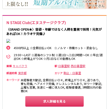
麻布十番駅
森下駅
赤坂
小岩・新小岩
勝どき駅
豊島園駅
自由が丘・学芸大学
三軒茶屋・二子玉川
駒込・日暮里
成増・板橋
JR中央・総武線
N STAGE Club(エヌステージクラブ)
荻窪・阿佐ヶ谷
浅草・浅草橋・両国
千葉駅
錦糸町駅
〈GRAND OPEN★〉容姿・年齢ではなく人柄を重視で採用！元気が
下北沢・経堂
大塚・巣鴨
あればOK！カラオケ完備♪
新宿駅
吉祥寺駅
東陽町・門前仲町
府中
船橋駅
秋葉原駅
目黒・中目黒
拝島・小作
中野駅
本八幡駅
4500円以上 ☆全額日払いOK ☆ノルマ・待機カット・罰金なし
綾瀬・竹ノ塚・西新井
調布
西船橋駅
津田沼駅
高円寺
国分寺
19:00～LAST ☆週毎のシフト制 ☆週1日～/1日2時間～OK ☆早出/遅
出OK ☆終電上がりOK ☆月1日などの勤務もOK
亀戸駅
小岩駅
亀有・金町
新宿
高円寺駅
荻窪駅
キャバクラ
日暮里駅
西日暮里駅
業種
駅
明大前・烏山
四谷・神楽坂
市川駅
阿佐ヶ谷駅
菊川・瑞江
高田馬場・大久保
東京都
駒込・日暮里
都道府県
エリア
三鷹駅
新小岩駅
守谷
大泉学園・石神井公園
キーワード
未経験者大歓迎, 全額日払いＯＫ, 終電上がりＯＫ, 送りあり,
平井駅
稲毛駅
寮も完備, ヘアメイク完備, ドレスレンタルあり, Wワーク歓迎,
西麻布
土曜も営業, 友達と一緒に体入OK, 経験者優遇, 3時間以内の勤
両国駅
西荻窪駅
務OK
浅草橋駅
水道橋駅
神奈川県
求人詳細を見る
東中野駅
飯田橋駅
関内
川崎
下総中山駅
幕張本郷駅