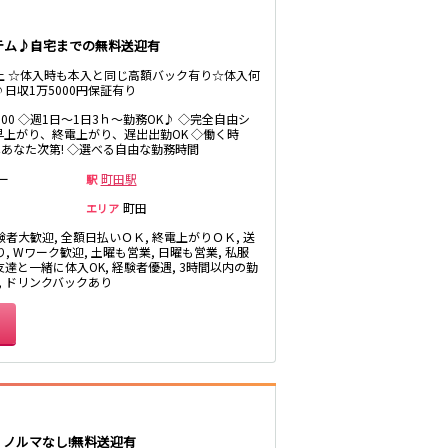
府中本町駅
テム♪自宅までの無料送迎有
新三郷駅
以上 ☆体入時も本入と同じ高額バック有り☆体入何
♪日収1万5000円保証有り
12:00 ◇週1日～1日3ｈ～勤務OK♪ ◇完全自由シ
早上がり、終電上がり、遅出出勤OK ◇働く時
西葛西駅
あなた次第! ◇選べる自由な勤務時間
飯田橋駅
ー
町田駅
駅
町田
エリア
験者大歓迎, 全額日払いＯＫ, 終電上がりＯＫ, 送
恵比寿駅
, Wワーク歓迎, 土曜も営業, 日曜も営業, 私服
 友達と一緒に体入OK, 経験者優遇, 3時間以内の勤
戸塚駅
K, ドリンクバックあり
五香駅
・ノルマなし!無料送迎有