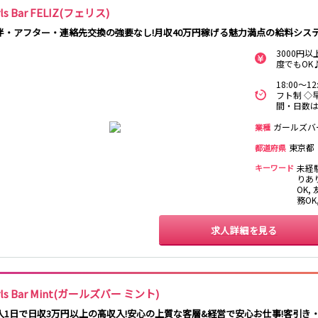
rls Bar FELIZ(フェリス)
南越谷駅
西船橋駅
南浦和駅
北朝霞駅
伴・アフター・連絡先交換の強要なし!月収40万円稼げる魅力満点の給料シス
新秋津駅
新八柱駅
新松戸駅
東所沢駅
3000円
吉川駅
三郷駅
越谷レイクタウ
度でもOK
ン駅
18:00～
フト制 ◇
中野駅
西船橋駅
浦安駅
葛西駅
間・日数は
門前仲町駅
南行徳駅
高田馬場駅
日本橋駅
ガールズバ
業種
神楽坂駅
東陽町駅
東京都
都道府県
キーワード
未経
池袋駅
大宮駅
赤羽駅
横浜駅
りあり
渋谷駅
武蔵小杉駅
浦和駅
大船駅
OK,
務O
東戸塚駅
求人詳細を見る
蒲田駅
東村山駅
国分寺駅
rls Bar Mint(ガールズバー ミント)
松戸駅
新津田沼駅
八柱駅
京成津田沼駅
入1日で日収3万円以上の高収入!安心の上質な客層&経営で安心お仕事!客引き