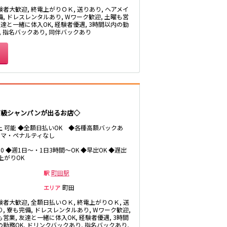
験者大歓迎, 終電上がりＯＫ, 送りあり, ヘアメイ
備, ドレスレンタルあり, Wワーク歓迎, 土曜も営
友達と一緒に体入OK, 経験者優遇, 3時間以内の勤
, 指名バックあり, 同伴バックあり
新横浜駅
菊名駅
たまプラーザ駅
中央林間駅
高級シャンパンが出るお店◇
松原駅
以上 可能 ◆全額日払いOK ◆各種高額バックあ
ルマ・ペナルティなし
府中本町駅
1:00 ◆週1日～・1日3時間～OK ◆早出OK ◆遅出
上がりOK
町田駅
駅
戸塚駅
町田
エリア
験者大歓迎, 全額日払いＯＫ, 終電上がりＯＫ, 送
, 寮も完備, ドレスレンタルあり, Wワーク歓迎,
営業, 友達と一緒に体入OK, 経験者優遇, 3時間
恵比寿駅
の勤務OK, ドリンクバックあり, 指名バックあり,