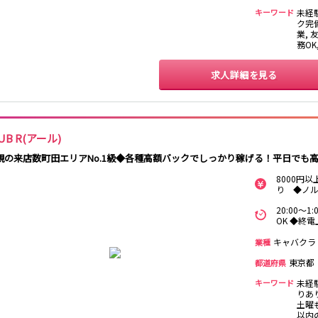
キーワード
未経
保谷駅
石神井公園駅
西所沢駅
吾野駅
ク完
業, 
務OK
町田駅
八王子駅
相模原駅
橋本駅
淵野辺駅
矢部駅
成瀬駅
古淵駅
求人詳細を見る
渋谷駅
溝の口駅
三軒茶屋駅
鷺沼駅
あざみ野駅
藤が丘駅
用賀駅
二子玉川駅
宮前平駅
桜新町駅
UB R(アール)
規の来店数町田エリアNo.1級◆各種高額バックでしっかり稼げる！平日でも
三軒茶屋駅
西太子堂駅
下高井戸駅
宮の坂駅
8000円
り ◆ノ
立川駅
川崎駅
武蔵溝ノ口駅
武蔵小杉駅
20:00～
武蔵新城駅
登戸駅
稲田堤駅
OK ◆終電
キャバクラ
業種
新橋駅
横浜駅
品川駅
大船駅
東京都
都道府県
東戸塚駅
久里浜駅
横須賀駅
鎌倉駅
キーワード
未経
りあり
土曜も
池袋駅
大宮駅
新宿駅
赤羽駅
以内