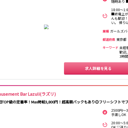
保
随時あり 
西麻布
新宿駅
立川駅
吉祥寺駅
神田駅
18:00～
■終電上が
中野駅
高円寺駅
荻窪駅
阿佐ヶ谷駅
んも歓迎！
関内
川崎
藤沢・鎌倉
相模原
国分寺駅
西荻窪駅
武蔵境駅
水道橋駅
い。 帰り
横浜
大和
溝の口
平塚
東小金井駅
東中野駅
飯田橋駅
国立駅
ガールズバ
業種
西国分寺駅
高尾駅
四ツ谷駅
東京都
横須賀
上大岡・戸塚
新横浜
都道府県
武蔵小杉
キーワード
未経
新橋駅
池袋駅
上野駅
新宿駅
歓迎,
元住吉・綱島
川崎中部
横浜東部
川崎北部
3時
神田駅
五反田駅
恵比寿駅
渋谷駅
桜木町
横浜西部
小田原・湯河原
綾瀬・海老名
品川駅
日暮里駅
駒込駅
大塚駅
座間
求人詳細を見る
巣鴨駅
西日暮里駅
新大久保駅
目黒駅
目白駅
原宿駅
大宮
志木
南越谷
草加
所沢
熊谷
川口
浦和・北浦和
池袋駅
銀座駅
新宿駅
赤坂見附駅
usement Bar Lazuli(ラズリ)
春日部
南浦和
蕨
上尾
新宿三丁目駅
新高円寺駅
南阿佐ケ谷駅
淡路町駅
田TOP級の定着率！Max時給3,800円！超高額バックもあり◎フリーシフト
深谷
坂戸・東松山
四谷三丁目駅
2500円
手渡しOK
千葉
船橋
柏
市川・浦安
新橋駅
関内駅
上野駅
大宮駅
20:00～
松戸
成田・四街道・
津田沼
八千代台・勝
赤羽駅
横浜駅
蒲田駅
秋葉原駅
OK ▽送