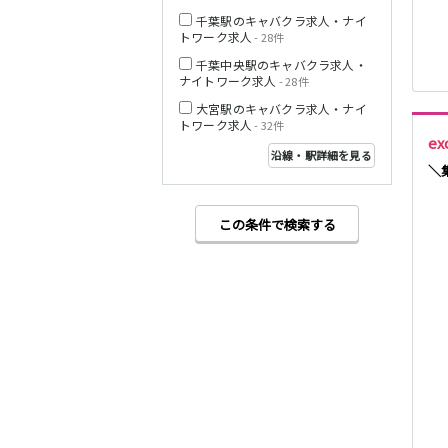
千葉駅のキャバクラ求人・ナイ
トワーク求人
- 28件
西武多摩湖線
千葉中央駅のキャバクラ求人・
ナイトワーク求人
- 28件
小田急小田原線
大宮駅のキャバクラ求人・ナイ
トワーク求人
- 32件
e
沿線・駅詳細を見る
＼
JR東海道本線
この条件で検索する
東急東横線
東急目黒線
JR常磐線(上野～