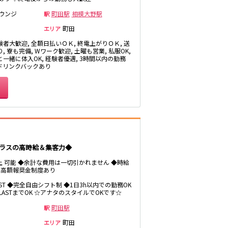
生
浦和駅
ウンジ
町田駅
相模大野駅
駅
北浦和駅
町田
エリア
鶴見駅
験者大歓迎, 全額日払いＯＫ, 終電上がりＯＫ, 送
, 寮も完備, Wワーク歓迎, 土曜も営業, 私服OK,
茨城県南
と一緒に体入OK, 経験者優遇, 3時間以内の勤務
 ドリンクバックあり
桐生
神田駅
末広町駅
クラスの高時給＆集客力◆
久米川駅
以上 可能 ◆余計な費用は一切引かれません ◆時給
・高額報奨金制度あり
LAST ◆完全自由シフト制 ◆1日3h以内での勤務OK
～LASTまでOK ☆アナタのスタイルでOKです☆
町田駅
駅
東久留米駅
町田
エリア
大泉学園駅