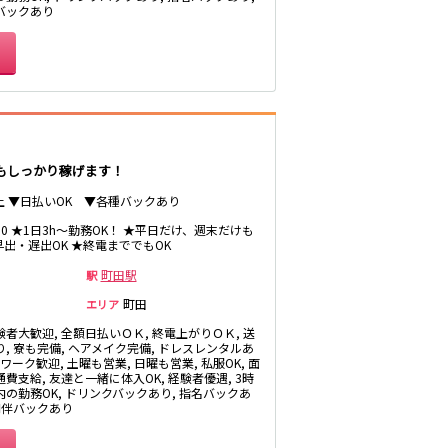
板橋駅
バックあり
相模大野駅
成城学園前駅
海老名駅
でもしっかり稼げます！
平塚駅
以上 ▼日払いOK ▼各種バックあり
茅ヶ崎駅
1:00 ★1日3h～勤務OK！ ★平日だけ、週末だけも
早出・遅出OK ★終電まででもOK
町田駅
駅
自由が丘駅
町田
エリア
祐天寺駅
験者大歓迎, 全額日払いＯＫ, 終電上がりＯＫ, 送
り, 寮も完備, ヘアメイク完備, ドレスレンタルあ
Wワーク歓迎, 土曜も営業, 日曜も営業, 私服OK, 面
費支給, 友達と一緒に体入OK, 経験者優遇, 3時
日吉駅
内の勤務OK, ドリンクバックあり, 指名バックあ
 同伴バックあり
綾瀬駅