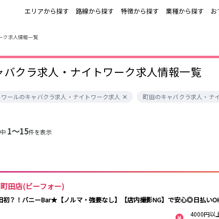
エリアから探す
路線から探す
特徴から探す
業種から探す
お
ーク求人情報一覧
上野
銀座駅
池袋
上野駅
錦糸町・亀戸
秋葉原駅
新橋
北千住駅
ャバクラ求人・ナイトワーク求人情報一覧
町田
六本木駅
赤羽
中目黒駅
銀座
日比谷駅
立川
広尾駅
五反田
蒲田
ひばりヶ丘・久
神田
トワールのキャバクラ求人・ナイトワーク求人
町田のキャバクラ求人・ナ
米川
上野御徒町駅
六本木駅
練馬駅
門前仲町駅
北千住
八王子
練馬
六本木
両国駅
東中野駅
飯田橋駅
麻布十番駅
勝どき駅
豊島園駅
1〜15
秋葉原
中野
恵比寿
葛西
件中
件を表示
小岩・新小岩
自由が丘・学芸
三軒茶屋・二子
駒込・日暮里
千葉駅
錦糸町駅
新宿駅
吉祥寺駅
大学
玉川
秋葉原駅
中野駅
本八幡駅
西船橋駅
荻窪・阿佐ヶ谷
浅草・浅草橋・
下北沢・経堂
大塚・巣鴨
両国
亀戸駅
小岩駅
高円寺駅
荻窪駅
府中
目黒・中目黒
拝島・小作
綾瀬・竹ノ塚
4 町田店(ビーフォー)
阿佐ヶ谷駅
三鷹駅
新小岩駅
平井駅
西新井
両国駅
西荻窪駅
浅草橋駅
水道橋駅
田初？！バニーBar★【ノルマ・強要なし】【店内撮影NG】で安心◎日払いO
高円寺
国分寺
亀有・金町
新宿
飯田橋駅
下総中山駅
幕張本郷駅
四ツ谷駅
四谷・神楽坂
菊川・瑞江
高田馬場・大久
守谷
4000円