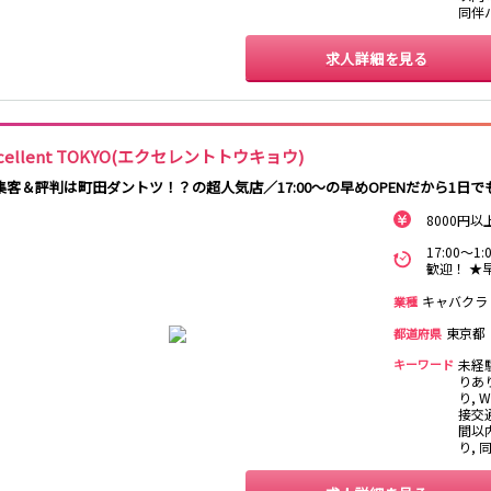
渋谷駅
川越駅
十条駅
北赤羽駅
同伴
求人詳細を見る
国分寺駅
八坂駅
新宿駅
町田駅
本厚木駅
厚木駅
下北沢駅
祖師ヶ谷大蔵駅
向ヶ丘遊園駅
登戸駅
xcellent TOKYO(エクセレントトウキョウ)
経堂駅
小田急相模原駅
小田原駅
豪徳寺駅
集客＆評判は町田ダントツ！？の超人気店／17:00～の早めOPENだから1日
新橋駅
川崎駅
横浜駅
藤沢駅
8000円
大船駅
品川駅
大磯駅
戸塚駅
17:00～
歓迎！ ★
辻堂駅
小田原駅
キャバクラ
業種
横浜駅
渋谷駅
武蔵小杉駅
中目黒駅
東京都
都道府県
代官山駅
新丸子駅
学芸大学駅
綱島駅
キーワード
未経
元住吉駅
日吉駅
菊名駅
りあ
り, 
接交通
武蔵小杉駅
新丸子駅
目黒駅
武蔵小山駅
間以
り,
上野駅
柏駅
北千住駅
松戸駅