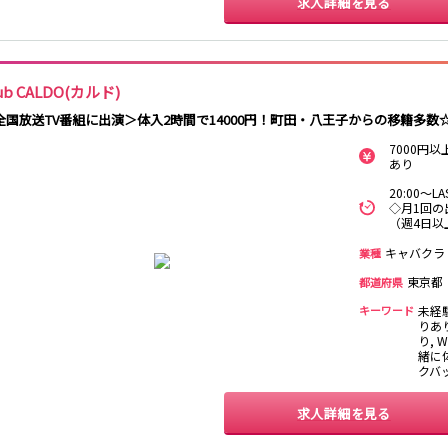
求人詳細を見る
日暮里駅
南柏駅
取手駅
金町駅
新松戸駅
亀有駅
馬橋駅
北千住駅
赤坂駅
湯島駅
綾瀬駅
ub CALDO(カルド)
西日暮里駅
表参道駅
乃木坂駅
全国放送TV番組に出演＞体入2時間で14000円！町田・八王子からの移籍多数
7000円
本八幡駅
住吉駅
新宿三丁目駅
岩本町駅
あり
森下駅
瑞江駅
一之江駅
船堀駅
20:00～
◇月1回の
（週4日以
秋葉原駅
北千住駅
つくば駅
研究学園駅
キャバクラ
業種
守谷駅
三郷中央駅
八潮駅
東京都
都道府県
自由が丘駅
大井町駅
二子玉川駅
旗の台駅
キーワード
未経
りあ
り, 
京急川崎駅
横浜駅
京急蒲田駅
横須賀中央駅
緒に体
クバ
汐入駅
日ノ出町駅
京急鶴見駅
上大岡駅
平和島駅
求人詳細を見る