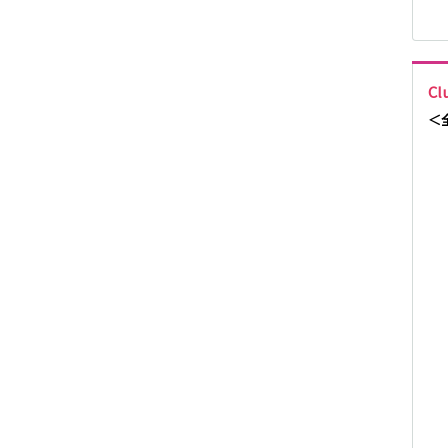
取手)
東京メトロ千代
Cl
田線
＜
都営新宿線
つくばエクスプ
レス
東急大井町線
京急本線