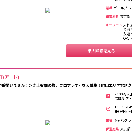
香取
台
桜木町駅
御徒町駅
蕨駅
南浦和駅
ガールズラ
業種
大船駅
川口駅
日暮里駅
品川駅
東京都
宇都宮
小山
都道府県
西川口駅
大井町駅
大森駅
東十条駅
キーワード
未経
王子駅
西日暮里駅
さいたま新都心
りあり
土浦
水戸
つくば
取手
駅
友達
日立
神栖・鹿嶋
勝田
北茨城
OK,
新橋駅
五反田駅
浅草駅
浅草橋駅
求人詳細を見る
高崎
前橋・伊勢崎
館林
太田
渋川
新橋駅
銀座駅
上野駅
上野広小路駅
渋谷駅
赤坂見附駅
浅草駅
田原町駅
表参道駅
外苑前駅
RT(アート)
0
選択した内容で設定
該当求人
件
経験問いません！＞売上好調の為、フロアレディを大募集！町田エリアTOP
西武新宿駅
本川越駅
所沢駅
東村山駅
7000円
新所沢駅
高田馬場駅
航空公園駅
新井薬師前駅
保障制度
19:30～
関内駅
横浜駅
桜木町駅
大船駅
◆OPEN
キャバクラ
業種
池袋駅
練馬駅
所沢駅
ひばりヶ丘駅
東京都
都道府県
秋津駅
清瀬駅
桜台駅
飯能駅