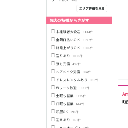
JR中央線(快速)
エリア詳細を見る
お店の特徴からさがす
神奈川県
未経験者大歓迎
- 1134件
全額日払いＯＫ
- 1097件
終電上がりＯＫ
- 1086件
JR山手線
送りあり
- 1036件
寮も完備
- 492件
ヘアメイク完備
- 684件
ドレスレンタルあり
- 838件
埼玉県
Wワーク歓迎
- 1131件
東京メトロ丸ノ
Am
土曜も営業
- 1125件
内線
町
日曜も営業
- 644件
私服OK
- 396件
千葉県
迎えあり
JR京浜東北線
- 163件
ニューオープン
- 52件