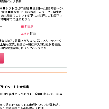
井公園
■高額バック多数
八王子駅
1:00 ■シフト自己申告制 ■週1日～/1日3時間～OK
りOK ■登録制OK（応相談） Wワーク・学生さ
三鷹駅
 急な用事でのシフト変更もお気軽にご相談下さ
厚木
武蔵小金井駅
は専用車での送りあり☆
福富町・伊勢佐
豊田駅
ー
町田駅
駅
木町
町田
たまプラーザ・
エリア
向ヶ丘遊園・鷺
験者大歓迎, 終電上がりＯＫ, 送りあり, Wワーク
沼
秋葉原駅
 土曜も営業, 友達と一緒に体入OK, 経験者優遇,
茅ヶ崎
間以内の勤務OK, ドリンクバックあり
御徒町駅
・
高田馬場駅
有楽町駅
川越
久喜
荻窪駅
飯能・狭山
四ツ谷駅
でプライベートも大充実
～3800円 各種バックあり★ 全額日払いOK 給与
市原・木更津・
君津
川崎駅
5:00 ▽週1日～OK ▽1日3時間～OK ▽終電上がり
田
東金・茂原・長
神田駅
りあり ▽終電後からの勤務も大歓迎