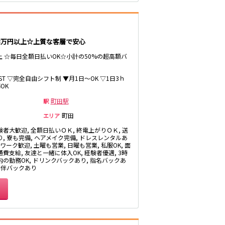
井の頭公園駅
3万円以上☆上質な客層で安心
以上 ☆毎日全額日払いOK☆小計の50%の超高額バ
LAST ▽完全自由シフト制 ▼月1日～OK ▽1日3ｈ
OK
鶴間駅
町田駅
駅
町田
エリア
京成幕張本郷駅
験者大歓迎, 全額日払いＯＫ, 終電上がりＯＫ, 送
り, 寮も完備, ヘアメイク完備, ドレスレンタルあ
Wワーク歓迎, 土曜も営業, 日曜も営業, 私服OK, 面
館林駅
費支給, 友達と一緒に体入OK, 経験者優遇, 3時
内の勤務OK, ドリンクバックあり, 指名バックあ
浅草駅
 同伴バックあり
伊勢崎駅
花崎駅
越谷駅