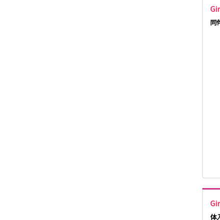
Gi
JR武蔵野線
同
東京メトロ東西
線
JR湘南新宿ライ
ン
東急多摩川線
西武国分寺線
Gi
新京成電鉄線
体