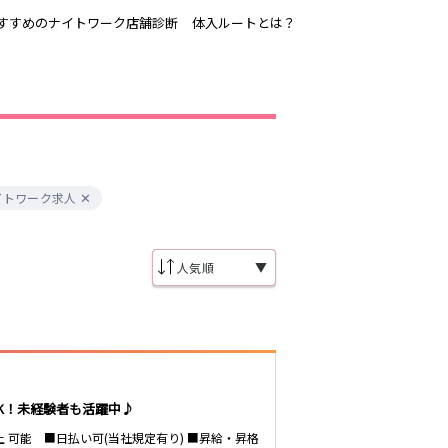
すすめのナイトワーク店舗診断
体入ルートとは？
吉祥寺
恵比寿駅
歌舞伎町
三ノ輪駅
渋谷
イトワーク求人
東新宿駅
品川・大井町・
森下駅
大森
赤坂
▼
成増・板橋
船橋駅
津田沼駅
東陽町・門前仲
町
市川駅
・
調布
稲毛駅
東中野駅
K！未経験者も活躍中♪
明大前・烏山
大泉学園・石神
以上 可能 ■日払い可(当社規定有り) ■昇給・昇格