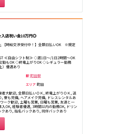
北松戸駅
町屋駅
☆入店祝い金10万円◎
以上 【時給交渉受付中！】全額日払いOK ※規定
小川町駅
菊川駅
LAST ≪自由シフト制≫ ◇週1日～/1日2時間～OK
出勤もOK ◇終電上がりOK ◇レギュラー勤務
上）優遇あり
浅草駅
町田駅
駅
町田
エリア
験者大歓迎, 全額日払いＯＫ, 終電上がりＯＫ, 送
り, 寮も完備, ヘアメイク完備, ドレスレンタルあ
Wワーク歓迎, 土曜も営業, 日曜も営業, 友達と一
品川駅
入OK, 経験者優遇, 3時間以内の勤務OK, ドリン
ックあり, 指名バックあり, 同伴バックあり
大森海岸駅