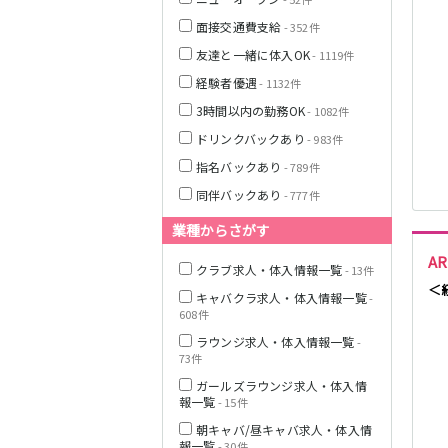
面接交通費支給
- 352件
友達と一緒に体入OK
- 1119件
栃木県
経験者優遇
- 1132件
茨城県
3時間以内の勤務OK
- 1082件
ドリンクバックあり
- 983件
都営浅草線
指名バックあり
- 789件
群馬県
同伴バックあり
- 777件
東京メトロ銀座
線
業種からさがす
A
クラブ求人・体入情報一覧
- 13件
＜
キャバクラ求人・体入情報一覧
-
西武新宿線
608件
ラウンジ求人・体入情報一覧
-
73件
JR根岸線
ガールズラウンジ求人・体入情
報一覧
- 15件
西武池袋線
朝キャバ/昼キャバ求人・体入情
報一覧
- 30件