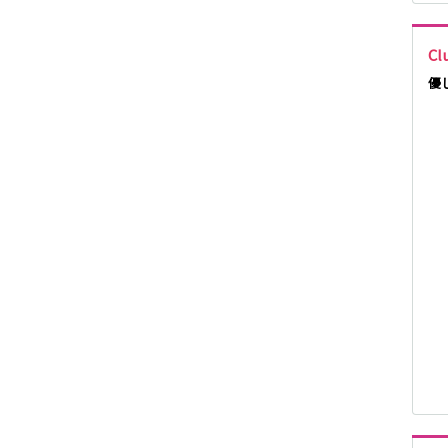
京王井の頭線
Cl
JR八高線(八王子
優
～高麗川)
東武野田線
小田急江ノ島線
京成千葉線
東武伊勢崎線