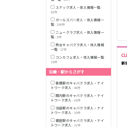
スナック求人・体入情報一覧
-
63件
ガールズバー求人・体入情報一
JR横浜線
覧
- 295件
ニュークラブ求人・体入情報一
覧
- 3件
東急田園都市線
熟女キャバクラ求人・体入情報
一覧
- 17件
CL
コンカフェ求人・体入情報一覧
-
19件
新
東急世田谷線
沿線・駅からさがす
JR南武線
新橋駅のキャバクラ求人・ナイ
トワーク求人
- 46件
関内駅のキャバクラ求人・ナイ
トワーク求人
- 36件
JR横須賀線
池袋駅のキャバクラ求人・ナイ
トワーク求人
- 30件
銀座駅のキャバクラ求人・ナイ
JR埼京線
トワーク求人
- 31件