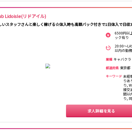
吉祥寺駅
渋谷駅
神泉駅
下北沢駅
明大前駅
池ノ上駅
ub Lidoisle(リドアイル)
八王子駅
東飯能駅
しいスタッフさんと楽しく稼げる☆体入時も高額バック付きで1日体入で日収
6500円
ック有り
大宮駅
船橋駅
柏駅
春日部駅
20:00～
以内の勤務
大和駅
藤沢駅
相模大野駅
湘南台駅
中央林間駅
本鵠沼駅
南林間駅
キャバクラ
業種
東京都
都道府県
千葉中央駅
京成千葉駅
京成津田沼駅
京成稲毛駅
キーワード
未経
りあ
り, 
北千住駅
新越谷駅
草加駅
獨協大学前駅
接交通
春日部駅
押上〈スカイツ
谷塚駅
竹ノ塚駅
間以
リー前〉駅
り,
久喜駅
新伊勢崎駅
西新井駅
太田駅
求人詳細を見る
羽生駅
せんげん台駅
大袋駅
加須駅
南羽生駅
蒲生駅
茂林寺前駅
牛田駅
五反野駅
小菅駅