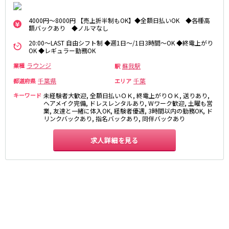
麻布十番駅
森下駅
赤坂
小岩・新小岩
勝どき駅
豊島園駅
4000円～8000円 【売上折半制もOK】◆全額日払いOK ◆各種高
自由が丘・学芸大学
三軒茶屋・二子玉川
額バックあり ◆ノルマなし
駒込・日暮里
成増・板橋
JR中央・総武線
20:00～LAST 自由シフト制 ◆週1日～/1日3時間～OK ◆終電上がり
OK ◆レギュラー勤務OK
荻窪・阿佐ヶ谷
浅草・浅草橋・両国
千葉駅
錦糸町駅
下北沢・経堂
大塚・巣鴨
ラウンジ
蘇我駅
業種
駅
新宿駅
吉祥寺駅
東陽町・門前仲町
府中
千葉県
千葉
都道府県
エリア
船橋駅
秋葉原駅
目黒・中目黒
拝島・小作
キーワード
未経験者大歓迎, 全額日払いＯＫ, 終電上がりＯＫ, 送りあり,
中野駅
本八幡駅
綾瀬・竹ノ塚・西新井
調布
ヘアメイク完備, ドレスレンタルあり, Wワーク歓迎, 土曜も営
業, 友達と一緒に体入OK, 経験者優遇, 3時間以内の勤務OK, ド
西船橋駅
津田沼駅
高円寺
国分寺
リンクバックあり, 指名バックあり, 同伴バックあり
亀戸駅
小岩駅
亀有・金町
新宿
高円寺駅
荻窪駅
求人詳細を見る
明大前・烏山
四谷・神楽坂
市川駅
阿佐ヶ谷駅
菊川・瑞江
高田馬場・大久保
三鷹駅
新小岩駅
守谷
大泉学園・石神井公園
平井駅
稲毛駅
西麻布
両国駅
西荻窪駅
浅草橋駅
水道橋駅
神奈川県
東中野駅
飯田橋駅
関内
川崎
下総中山駅
幕張本郷駅