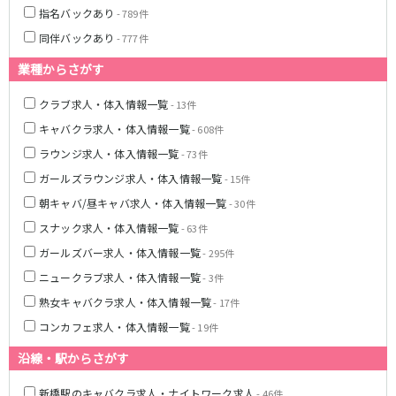
土浦
淡路町駅
水戸
四ツ谷駅
指名バックあり
- 789件
つくば
四谷三丁目駅
取手
同伴バックあり
- 777件
茨城県南
日立
JR京浜東北線
神栖・鹿嶋
勝田
業種からさがす
北茨城
新橋駅
関内駅
クラブ求人・体入情報一覧
- 13件
上野駅
大宮駅
キャバクラ求人・体入情報一覧
群馬県
- 608件
川崎駅
赤羽駅
ラウンジ求人・体入情報一覧
- 73件
高崎
前橋・伊勢崎
横浜駅
蒲田駅
ガールズラウンジ求人・体入情報一覧
- 15件
館林
太田
秋葉原駅
神田駅
朝キャバ/昼キャバ求人・体入情報一覧
- 30件
桐生
渋川
桜木町駅
御徒町駅
スナック求人・体入情報一覧
蕨駅
- 63件
南浦和駅
浦和駅
大船駅
ガールズバー求人・体入情報一覧
- 295件
0
選択した内容で設定
該当求人
川口駅
件
日暮里駅
ニュークラブ求人・体入情報一覧
- 3件
品川駅
北浦和駅
熟女キャバクラ求人・体入情報一覧
- 17件
西川口駅
大井町駅
コンカフェ求人・体入情報一覧
- 19件
大森駅
東十条駅
沿線・駅からさがす
鶴見駅
王子駅
西日暮里駅
さいたま新都心駅
新橋駅のキャバクラ求人・ナイトワーク求人
- 46件