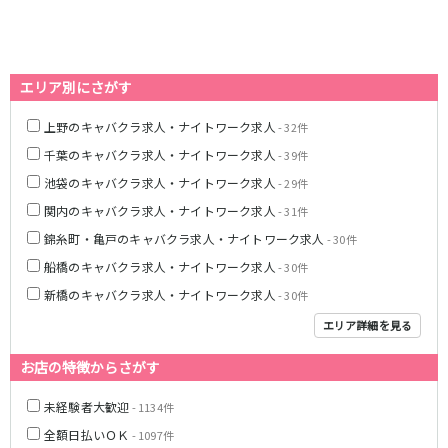
藤沢・鎌倉
相模原
四ツ谷駅
厚木
横浜
大和
溝の口
JR中央線(快速)
平塚
福富町・伊勢佐木町
エリア別にさがす
新宿駅
立川駅
横須賀
上大岡・戸塚
上野のキャバクラ求人・ナイトワーク求人
吉祥寺駅
神田駅
- 32件
新横浜
武蔵小杉
八王子駅
中野駅
千葉のキャバクラ求人・ナイトワーク求人
- 39件
たまプラーザ・向ヶ丘遊園・鷺沼
元住吉・綱島
高円寺駅
荻窪駅
池袋のキャバクラ求人・ナイトワーク求人
- 29件
川崎中部
横浜東部
阿佐ヶ谷駅
三鷹駅
川崎北部
茅ヶ崎
関内のキャバクラ求人・ナイトワーク求人
- 31件
国分寺駅
西荻窪駅
桜木町
横浜西部
錦糸町・亀戸のキャバクラ求人・ナイトワーク求人
- 30件
武蔵境駅
水道橋駅
小田原・湯河原
綾瀬・海老名・座間
船橋のキャバクラ求人・ナイトワーク求人
- 30件
武蔵小金井駅
東小金井駅
新橋のキャバクラ求人・ナイトワーク求人
- 30件
東中野駅
飯田橋駅
埼玉県
エリア詳細を見る
国立駅
豊田駅
大宮
志木
西国分寺駅
高尾駅
お店の特徴からさがす
南越谷
草加
四ツ谷駅
川越
所沢
未経験者大歓迎
- 1134件
熊谷
川口
JR山手線
全額日払いＯＫ
- 1097件
浦和・北浦和
久喜