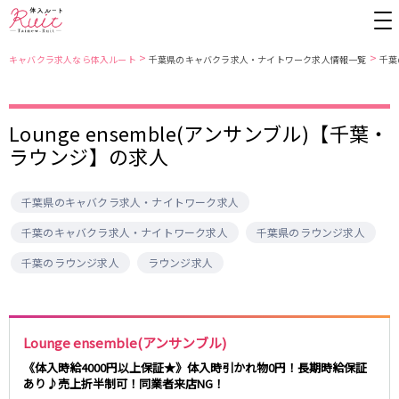
>
>
キャバクラ求人なら体入ルート
千葉県のキャバクラ求人・ナイトワーク求人情報一覧
千葉
東京都
東京メトロ日比谷線
Lounge ensemble(アンサンブル)【千葉・
ラウンジ】の求人
上野
銀座駅
池袋
上野駅
錦糸町・亀戸
秋葉原駅
新橋
北千住駅
吉祥寺
恵比寿駅
町田
六本木駅
千葉県のキャバクラ求人・ナイトワーク求人
赤羽
中目黒駅
銀座
日比谷駅
千葉のキャバクラ求人・ナイトワーク求人
千葉県のラウンジ求人
立川
広尾駅
歌舞伎町
三ノ輪駅
千葉のラウンジ求人
ラウンジ求人
五反田
蒲田
都営大江戸線
ひばりヶ丘・久米川
神田
渋谷
北千住
上野御徒町駅
六本木駅
八王子
練馬
練馬駅
門前仲町駅
Lounge ensemble(アンサンブル)
六本木
品川・大井町・大森
東新宿駅
両国駅
《体入時給4000円以上保証★》体入時引かれ物0円！長期時給保証
秋葉原
中野
あり♪売上折半制可！同業者来店NG！
東中野駅
飯田橋駅
恵比寿
葛西