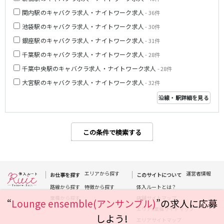
関内駅のキャバクラ求人・ナイトワーク求人
- 36件
都営浅草線
池袋駅のキャバクラ求人・ナイトワーク求人
- 30件
新橋駅
五反田駅
銀座駅のキャバクラ求人・ナイトワーク求人
- 31件
浅草駅
浅草橋駅
千葉駅のキャバクラ求人・ナイトワーク求人
- 28件
千葉中央駅のキャバクラ求人・ナイトワーク求人
- 28件
東京メトロ銀座線
大宮駅のキャバクラ求人・ナイトワーク求人
- 32件
新橋駅
銀座駅
沿線・駅詳細を見る
上野駅
上野広小路駅
神田駅
渋谷駅
赤坂見附駅
浅草駅
この条件で検索する
田原町駅
末広町駅
表参道駅
外苑前駅
エリアから探す
運営者情報
西武新宿線
お仕事を探す
このサイトについて
路線から探す
特徴から探す
体入ルートとは？
西武新宿駅
本川越駅
業種から探す
店舗サイトマップ
“
Lounge ensemble(アンサンブル)
”の求人に応募
所沢駅
東村山駅
エリアx業種サイトマップ
しよう!
久米川駅
新所沢駅
エリアサイトマップ