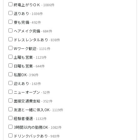
新橋駅
池袋駅
終電上がりＯＫ
- 1086件
春日部
南浦和
上野駅
新宿駅
送りあり
- 1036件
蕨
上尾
秋葉原駅
神田駅
寮も完備
飯能・狭山
深谷
- 492件
五反田駅
恵比寿駅
坂戸・東松山
ヘアメイク完備
- 684件
渋谷駅
御徒町駅
ドレスレンタルあり
- 838件
品川駅
日暮里駅
千葉県
Wワーク歓迎
- 1131件
駒込駅
大塚駅
千葉
船橋
土曜も営業
- 1125件
高田馬場駅
巣鴨駅
柏
市川・浦安
日曜も営業
- 644件
西日暮里駅
新大久保駅
市原・木更津・君津
松戸
私服OK
目黒駅
有楽町駅
- 396件
成田・四街道・香取
津田沼
目白駅
原宿駅
迎えあり
- 163件
八千代台・勝田台
東金・茂原・長生
ニューオープン
- 52件
東京メトロ丸ノ内線
面接交通費支給
- 352件
栃木県
池袋駅
銀座駅
友達と一緒に体入OK
- 1119件
宇都宮
小山
新宿駅
赤坂見附駅
経験者優遇
- 1132件
荻窪駅
新宿三丁目駅
3時間以内の勤務OK
- 1082件
茨城県
新高円寺駅
南阿佐ケ谷駅
ドリンクバックあり
- 983件