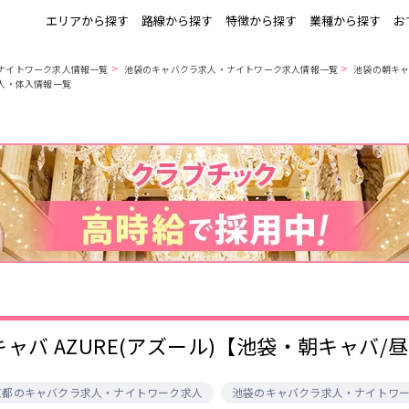
エリアから探す
路線から探す
特徴から探す
業種から探す
お
>
>
ナイトワーク求人情報一覧
池袋のキャバクラ求人・ナイトワーク求人情報一覧
池袋の朝キャ
求人・体入情報一覧
上野
銀座駅
池袋
上野駅
錦糸町・亀戸
秋葉原駅
新橋
北千住駅
町田
六本木駅
赤羽
中目黒駅
銀座
日比谷駅
立川
広尾駅
五反田
蒲田
ひばりヶ丘・久
神田
米川
上野御徒町駅
六本木駅
練馬駅
門前仲町駅
北千住
八王子
練馬
六本木
両国駅
東中野駅
飯田橋駅
麻布十番駅
勝どき駅
豊島園駅
秋葉原
中野
恵比寿
葛西
小岩・新小岩
自由が丘・学芸
三軒茶屋・二子
駒込・日暮里
千葉駅
錦糸町駅
新宿駅
吉祥寺駅
大学
玉川
秋葉原駅
中野駅
本八幡駅
西船橋駅
荻窪・阿佐ヶ谷
浅草・浅草橋・
下北沢・経堂
大塚・巣鴨
両国
亀戸駅
小岩駅
高円寺駅
荻窪駅
府中
目黒・中目黒
拝島・小作
綾瀬・竹ノ塚
キャバ AZURE(アズール)【池袋・朝キャバ
阿佐ヶ谷駅
三鷹駅
新小岩駅
平井駅
西新井
両国駅
西荻窪駅
浅草橋駅
水道橋駅
高円寺
国分寺
亀有・金町
新宿
飯田橋駅
下総中山駅
幕張本郷駅
四ツ谷駅
京都のキャバクラ求人・ナイトワーク求人
池袋のキャバクラ求人・ナイトワ
四谷・神楽坂
菊川・瑞江
高田馬場・大久
守谷