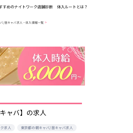
すすめのナイトワーク店舗診断
体入ルートとは？
>
バ/昼キャバ求人・体入情報一覧
吉祥寺
恵比寿駅
歌舞伎町
三ノ輪駅
渋谷
東新宿駅
品川・大井町・
森下駅
大森
赤坂
成増・板橋
船橋駅
津田沼駅
東陽町・門前仲
町
市川駅
・
調布
/昼キャバ】の求人
稲毛駅
東中野駅
明大前・烏山
ーク求人
東京都の朝キャバ/昼キャバ求人
大泉学園・石神