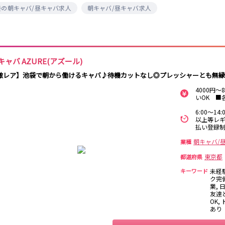
保
袋の朝キャバ/昼キャバ求人
朝キャバ/昼キャバ求人
西麻布
新宿駅
立川駅
吉祥寺駅
神田駅
中野駅
高円寺駅
荻窪駅
阿佐ヶ谷駅
関内
川崎
藤沢・鎌倉
相模原
国分寺駅
西荻窪駅
武蔵境駅
水道橋駅
横浜
大和
溝の口
平塚
東小金井駅
東中野駅
飯田橋駅
国立駅
キャバ AZURE(アズール)
西国分寺駅
高尾駅
四ツ谷駅
横須賀
上大岡・戸塚
新横浜
武蔵小杉
激レア】池袋で朝から働けるキャバ♪待機カットなし◎プレッシャーとも無縁
新橋駅
池袋駅
上野駅
新宿駅
4000円
いOK ■
元住吉・綱島
川崎中部
横浜東部
川崎北部
神田駅
五反田駅
恵比寿駅
渋谷駅
桜木町
横浜西部
小田原・湯河原
綾瀬・海老名
6:00～1
品川駅
日暮里駅
駒込駅
大塚駅
座間
以上等レギ
巣鴨駅
西日暮里駅
新大久保駅
目黒駅
払い登録
目白駅
原宿駅
大宮
志木
南越谷
草加
朝キャバ/
業種
所沢
熊谷
川口
浦和・北浦和
東京都
都道府県
池袋駅
銀座駅
新宿駅
赤坂見附駅
春日部
南浦和
蕨
上尾
キーワード
未経
新宿三丁目駅
新高円寺駅
南阿佐ケ谷駅
淡路町駅
ク完
深谷
坂戸・東松山
業, 
四谷三丁目駅
友達
OK,
千葉
船橋
柏
市川・浦安
あり
新橋駅
関内駅
上野駅
大宮駅
松戸
成田・四街道・
津田沼
八千代台・勝
赤羽駅
横浜駅
蒲田駅
秋葉原駅