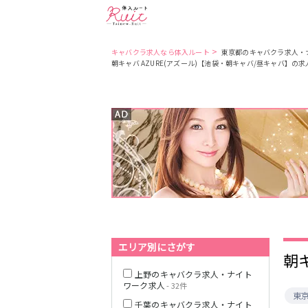
>
キャバクラ求人なら体入ルート
東京都のキャバクラ求人・
朝キャバ AZURE(アズール)【池袋・朝キャバ/昼キャバ】の
東京都
東京メトロ日比
谷線
都営大江戸線
JR中央・総武線
エリア別にさがす
朝
上野のキャバクラ求人・ナイト
ワーク求人
- 32件
東
千葉のキャバクラ求人・ナイト