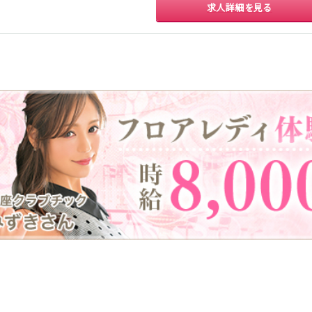
求人詳細を見る
香取
台
桜木町駅
御徒町駅
蕨駅
南浦和駅
大船駅
川口駅
日暮里駅
品川駅
宇都宮
小山
西川口駅
大井町駅
大森駅
東十条駅
王子駅
西日暮里駅
さいたま新都心
土浦
水戸
つくば
取手
駅
日立
神栖・鹿嶋
勝田
北茨城
新橋駅
五反田駅
浅草駅
浅草橋駅
高崎
前橋・伊勢崎
館林
太田
渋川
新橋駅
銀座駅
上野駅
上野広小路駅
渋谷駅
赤坂見附駅
浅草駅
田原町駅
表参道駅
外苑前駅
0
選択した内容で設定
該当求人
件
西武新宿駅
本川越駅
所沢駅
東村山駅
新所沢駅
高田馬場駅
航空公園駅
新井薬師前駅
関内駅
横浜駅
桜木町駅
大船駅
池袋駅
練馬駅
所沢駅
ひばりヶ丘駅
秋津駅
清瀬駅
桜台駅
飯能駅