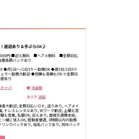
井公園
八王子駅
三鷹駅
厚木
武蔵小金井駅
福富町・伊勢佐
豊田駅
木町
たまプラーザ・
！送迎あり＆手ぶらOK♪
向ヶ丘遊園・鷺
沼
秋葉原駅
～8000円 ■迎え無料 ■ヘアメ無料 ■全額日払
各種高額バックあり
茅ヶ崎
御徒町駅
・
4:00 ◆月1日～/1日3ｈ～勤務OK ◆週5日/1日5ｈ
高田馬場駅
ュラー勤務大歓迎 ◆短期も長期もOK ※全額日
有楽町駅
制度有り
川越
昼キャバ
池袋駅
駅
久喜
池袋
エリア
荻窪駅
飯能・狭山
験者大歓迎, 全額日払いＯＫ, 送りあり, ヘアメイ
四ツ谷駅
備, ドレスレンタルあり, Wワーク歓迎, 土曜も営
日曜も営業, 私服OK, 迎えあり, 面接交通費支給,
と一緒に体入OK, 経験者優遇, 3時間以内の勤務
 ドリンクバックあり, 指名バックあり, 同伴バック
市原・木更津・
君津
川崎駅
田
東金・茂原・長
神田駅