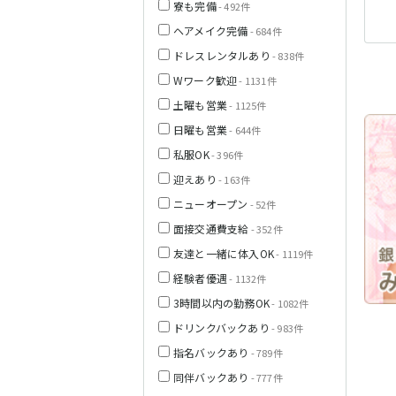
寮も完備
- 492件
ヘアメイク完備
- 684件
栃木県
ドレスレンタルあり
- 838件
Wワーク歓迎
- 1131件
茨城県
土曜も営業
- 1125件
日曜も営業
- 644件
都営浅草線
私服OK
群馬県
- 396件
迎えあり
- 163件
東京メトロ銀座
線
ニューオープン
- 52件
面接交通費支給
- 352件
友達と一緒に体入OK
- 1119件
西武新宿線
経験者優遇
- 1132件
3時間以内の勤務OK
- 1082件
ドリンクバックあり
- 983件
JR根岸線
指名バックあり
- 789件
西武池袋線
同伴バックあり
- 777件