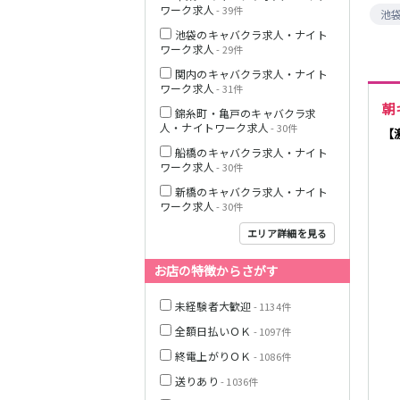
ワーク求人
- 39件
池
JR中央線(快速)
池袋のキャバクラ求人・ナイト
ワーク求人
- 29件
神奈川県
関内のキャバクラ求人・ナイト
ワーク求人
- 31件
朝
錦糸町・亀戸のキャバクラ求
人・ナイトワーク求人
- 30件
【
船橋のキャバクラ求人・ナイト
JR山手線
ワーク求人
- 30件
新橋のキャバクラ求人・ナイト
ワーク求人
- 30件
エリア詳細を見る
埼玉県
お店の特徴からさがす
東京メトロ丸ノ
内線
未経験者大歓迎
- 1134件
全額日払いＯＫ
- 1097件
終電上がりＯＫ
- 1086件
千葉県
JR京浜東北線
送りあり
- 1036件