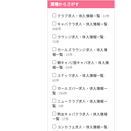
業種からさがす
クラブ求人・体入情報一覧
- 13件
JR横浜線
キャバクラ求人・体入情報一覧
-
608件
ラウンジ求人・体入情報一覧
-
東急田園都市線
73件
ガールズラウンジ求人・体入情
報一覧
- 15件
朝キャバ/昼キャバ求人・体入情
報一覧
- 30件
東急世田谷線
スナック求人・体入情報一覧
-
63件
JR南武線
ガールズバー求人・体入情報一
覧
- 295件
ニュークラブ求人・体入情報一
JR横須賀線
覧
- 3件
熟女キャバクラ求人・体入情報
一覧
- 17件
JR埼京線
コンカフェ求人・体入情報一覧
-