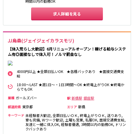
時間以内の勤務OK
東急大井町線
自由が丘駅
大井町駅
求人詳細を見る
二子玉川駅
旗の台駅
京急本線
JJ烏森(ジェイジェイカラスモリ)
京急川崎駅
横浜駅
【体入荒らし大歓迎】6月リニューアルオープン！稼げる給与システ
京急蒲田駅
横須賀中央駅
ム有◎面接なしで体入可！ノルマ罰金なし
品川駅
汐入駅
日ノ出町駅
京急鶴見駅
4000円以上 ★全額日払いOK ★各種バックあり ★面接交通費支
上大岡駅
大森海岸駅
給
平和島駅
18:00～LAST ★週1日～・1日3時間～OK ★終電上がりOK ★終電か
らでもOK
京王井の頭線
ガールズバー
新橋駅
銀座駅
業種
駅
東京都
新橋
都道府県
エリア
吉祥寺駅
渋谷駅
神泉駅
下北沢駅
キーワード
未経験者大歓迎, 全額日払いＯＫ, 終電上がりＯＫ, 送りあり,
寮も完備, Wワーク歓迎, 土曜も営業, 私服OK, 面接交通費支給,
井の頭公園駅
明大前駅
友達と一緒に体入OK, 経験者優遇, 3時間以内の勤務OK, ドリン
クバックあり
池ノ上駅