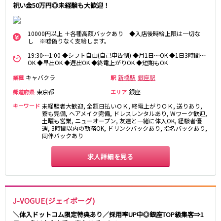
祝い金50万円◎未経験も大歓迎！
町田駅
八王子駅
相模原駅
橋本駅
10000円以上 ＋各種高額バックあり ◆入店後時給上限は一切な
新横浜駅
淵野辺駅
し ※嘘偽りなく支給します。
矢部駅
成瀬駅
19:30～1:00 ◆シフト自由(自己申告制) ◆月1日～OK ◆1日3時間～
古淵駅
菊名駅
OK ◆早出OK ◆遅出OK ◆終電上がりOK ◆短期もOK
キャバクラ
新橋駅
銀座駅
業種
駅
東急田園都市線
東京都
銀座
都道府県
エリア
渋谷駅
溝の口駅
キーワード
未経験者大歓迎, 全額日払いＯＫ, 終電上がりＯＫ, 送りあり,
三軒茶屋駅
鷺沼駅
寮も完備, ヘアメイク完備, ドレスレンタルあり, Wワーク歓迎,
土曜も営業, ニューオープン, 友達と一緒に体入OK, 経験者優
たまプラーザ駅
あざみ野駅
遇, 3時間以内の勤務OK, ドリンクバックあり, 指名バックあり,
同伴バックあり
藤が丘駅
用賀駅
二子玉川駅
中央林間駅
求人詳細を見る
宮前平駅
桜新町駅
東急世田谷線
J-VOGUE(ジェイボーグ)
三軒茶屋駅
西太子堂駅
＼体入ドットコム限定特典あり／採用率UP中◎銀座TOP級集客⇒1
下高井戸駅
宮の坂駅