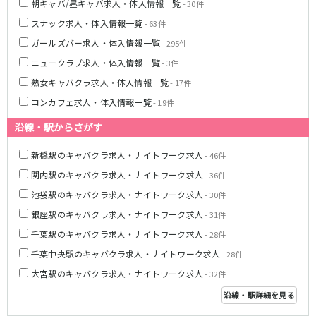
朝キャバ/昼キャバ求人・体入情報一覧
- 30件
京王多摩センター駅
京王稲田堤駅
スナック求人・体入情報一覧
- 63件
ガールズバー求人・体入情報一覧
- 295件
多摩モノレール
ニュークラブ求人・体入情報一覧
- 3件
立川南駅
立川北駅
熟女キャバクラ求人・体入情報一覧
- 17件
高幡不動駅
コンカフェ求人・体入情報一覧
- 19件
JR青梅線
沿線・駅からさがす
立川駅
小作駅
新橋駅のキャバクラ求人・ナイトワーク求人
- 46件
河辺駅
福生駅
関内駅のキャバクラ求人・ナイトワーク求人
- 36件
池袋駅のキャバクラ求人・ナイトワーク求人
- 30件
東武東上線
銀座駅のキャバクラ求人・ナイトワーク求人
- 31件
池袋駅
川越駅
千葉駅のキャバクラ求人・ナイトワーク求人
- 28件
志木駅
朝霞台駅
千葉中央駅のキャバクラ求人・ナイトワーク求人
- 28件
上福岡駅
大山駅
大宮駅のキャバクラ求人・ナイトワーク求人
- 32件
川越市駅
成増駅
沿線・駅詳細を見る
みずほ台駅
北池袋駅