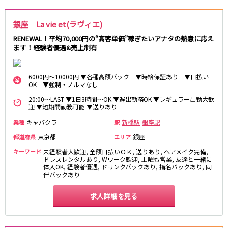
新橋駅
池袋駅
春日部
南浦和
上野駅
新宿駅
蕨
上尾
銀座 La vie et(ラヴィエ)
秋葉原駅
神田駅
飯能・狭山
深谷
RENEWAL！平均70,000円の“高客単価”稼ぎたいアナタの熱意に応え
五反田駅
恵比寿駅
ます！経験者優遇&売上制有
坂戸・東松山
渋谷駅
御徒町駅
品川駅
日暮里駅
千葉県
6000円～10000円 ▼各種高額バック ▼時給保証あり ▼日払い
駒込駅
大塚駅
OK ▼強制・ノルマなし
千葉
船橋
高田馬場駅
巣鴨駅
20:00～LAST ▼1日3時間～OK ▼遅出勤務OK ▼レギュラー出勤大歓
柏
市川・浦安
迎 ▼短期間勤務可能 ▼送りあり
西日暮里駅
新大久保駅
市原・木更津・君津
松戸
目黒駅
有楽町駅
キャバクラ
新橋駅
銀座駅
業種
駅
成田・四街道・香取
津田沼
目白駅
原宿駅
東京都
銀座
都道府県
エリア
八千代台・勝田台
東金・茂原・長生
キーワード
未経験者大歓迎, 全額日払いＯＫ, 送りあり, ヘアメイク完備,
東京メトロ丸ノ内線
ドレスレンタルあり, Wワーク歓迎, 土曜も営業, 友達と一緒に
栃木県
体入OK, 経験者優遇, ドリンクバックあり, 指名バックあり, 同
伴バックあり
池袋駅
銀座駅
宇都宮
小山
新宿駅
赤坂見附駅
求人詳細を見る
荻窪駅
新宿三丁目駅
茨城県
新高円寺駅
南阿佐ケ谷駅