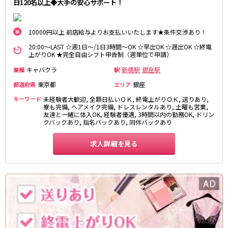
日120名以上◆大手の安心サポート！
松原駅
JR南武線
10000円以上 前店給与よりお支払いいたします★条件交渉あり！
20:00～LAST ☆週1日～/1日3時間～OK ☆早出OK ☆遅出OK ☆終電
立川駅
川崎駅
上がりOK ★完全自由シフト申告制（週単位で申請）
武蔵溝ノ口駅
武蔵小杉駅
キャバクラ
新橋駅
銀座駅
業種
駅
府中本町駅
武蔵新城駅
東京都
銀座
都道府県
エリア
登戸駅
稲田堤駅
キーワード
未経験者大歓迎, 全額日払いＯＫ, 終電上がりＯＫ, 送りあり,
寮も完備, ヘアメイク完備, ドレスレンタルあり, 土曜も営業,
JR横須賀線
友達と一緒に体入OK, 経験者優遇, 3時間以内の勤務OK, ドリン
クバックあり, 指名バックあり, 同伴バックあり
新橋駅
横浜駅
品川駅
大船駅
求人詳細を見る
戸塚駅
東戸塚駅
久里浜駅
横須賀駅
鎌倉駅
JR埼京線
池袋駅
大宮駅