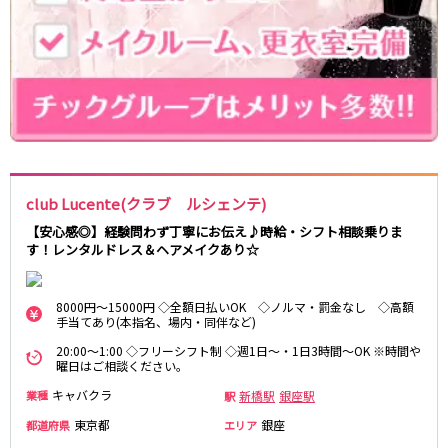
新宿駅
赤羽駅
恵比寿駅
渋谷駅
川越駅
十条駅
北赤羽駅
板橋駅
西武多摩湖線
国分寺駅
八坂駅
club Lucente(クラブ ルシェンテ)
小田急小田原線
【安心感◎】経験問わず丁寧にお伝え♪時給・シフト相談乗りま
す！レンタルドレス＆ヘアメイクあり☆
新宿駅
町田駅
本厚木駅
厚木駅
8000円～15000円 ◇全額日払いOK ◇ノルマ・罰金なし ◇高額
相模大野駅
下北沢駅
手当てあり(本指名、場内・同伴など)
祖師ヶ谷大蔵駅
向ヶ丘遊園駅
20:00～1:00 ◇フリーシフト制 ◇週1日～・1日3時間～OK ※時間や
登戸駅
成城学園前駅
曜日はご相談ください。
経堂駅
小田急相模原駅
キャバクラ
新橋駅
銀座駅
業種
駅
小田原駅
豪徳寺駅
東京都
銀座
都道府県
エリア
海老名駅