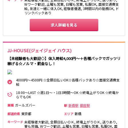
Wワーク歓迎, 土曜も営業, 日曜も営業, 私服OK, 面接交通費支
給, 友達と一緒に体入OK, 経験者優遇, 3時間以内の勤務OK, ド
東急目黒線
リンクバックあり
武蔵小杉駅
新丸子駅
求人詳細を見る
目黒駅
武蔵小山駅
日吉駅
JR常磐線(上野～取手)
JJ-HOUSE(ジェイジェイ ハウス)
上野駅
柏駅
【未経験者も大歓迎◇】体入時給4,000円～＋各種バックでガッツリ
稼げる☆ノルマ・罰金なし！
北千住駅
松戸駅
綾瀬駅
日暮里駅
南柏駅
取手駅
4000円～4500円 ☆全額日払いOK☆各種バックあり☆面接交通費支
給
金町駅
北松戸駅
18:00～LAST ☆週1日～・1日3時間～OK ☆終電上がりOK ☆終電か
新松戸駅
亀有駅
らでもOK
馬橋駅
ガールズバー
新橋駅
銀座駅
業種
駅
東京都
新橋
東京メトロ千代田線
都道府県
エリア
キーワード
未経験者大歓迎, 全額日払いＯＫ, 終電上がりＯＫ, 送りあり,
北千住駅
赤坂駅
寮も完備, Wワーク歓迎, 土曜も営業, 日曜も営業, 私服OK, 面