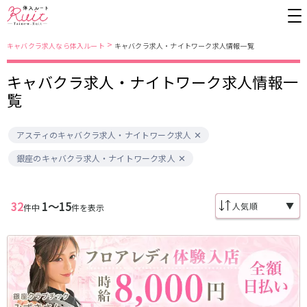
>
キャバクラ求人なら体入ルート
キャバクラ求人・ナイトワーク求人情報一覧
キャバクラ求人・ナイトワーク求人情報一
東京都
東京メトロ日比谷線
覧
上野
銀座駅
池袋
上野駅
アスティのキャバクラ求人・ナイトワーク求人
錦糸町・亀戸
秋葉原駅
新橋
北千住駅
吉祥寺
恵比寿駅
町田
六本木駅
銀座のキャバクラ求人・ナイトワーク求人
赤羽
中目黒駅
銀座
日比谷駅
立川
広尾駅
歌舞伎町
三ノ輪駅
五反田
蒲田
32
1〜15
▼
件中
件を表示
都営大江戸線
ひばりヶ丘・久米川
神田
渋谷
北千住
上野御徒町駅
六本木駅
八王子
練馬
練馬駅
門前仲町駅
六本木
品川・大井町・大森
東新宿駅
両国駅
秋葉原
中野
東中野駅
飯田橋駅
恵比寿
葛西