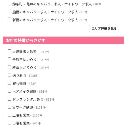
錦糸町・亀戸のキャバクラ求人・ナイトワーク求人
- 30件
JR湘南新宿ライン
船橋のキャバクラ求人・ナイトワーク求人
- 30件
池袋駅
大宮駅
新橋のキャバクラ求人・ナイトワーク求人
- 30件
赤羽駅
横浜駅
エリア詳細を見る
恵比寿駅
渋谷駅
武蔵小杉駅
浦和駅
お店の特徴からさがす
大船駅
戸塚駅
未経験者大歓迎
- 1134件
東戸塚駅
全額日払いＯＫ
- 1097件
東急多摩川線
終電上がりＯＫ
- 1086件
送りあり
- 1036件
蒲田駅
寮も完備
- 492件
西武国分寺線
ヘアメイク完備
- 684件
ドレスレンタルあり
- 838件
東村山駅
国分寺駅
Wワーク歓迎
- 1131件
新京成電鉄線
土曜も営業
- 1125件
日曜も営業
- 644件
松戸駅
新津田沼駅