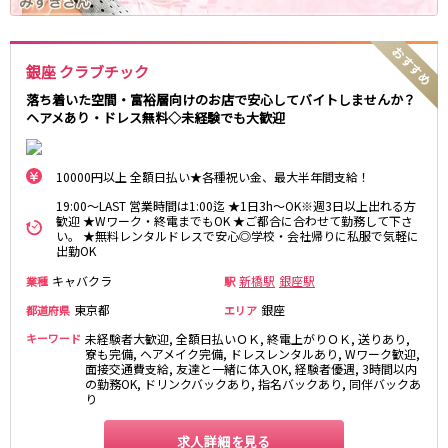
麻布十番駅
森下駅
赤坂
小岩・新小岩
勝どき駅
豊島園駅
自由が丘・学芸大学
三軒茶屋・二子玉川
銀座 クラブチック
駒込・日暮里
成増・板橋
JR中央・総武線
荻窪・阿佐ヶ谷
浅草・浅草橋・両国
落ち着いた空間・富裕層向けのお店で安心してバイトしませんか？
千葉駅
錦糸町駅
ヘアメあり・ドレス無料◇未経験でも大歓迎
下北沢・経堂
大塚・巣鴨
新宿駅
吉祥寺駅
東陽町・門前仲町
府中
船橋駅
秋葉原駅
目黒・中目黒
拝島・小作
10000円以上 全額日払い★各種祝い金、最大半年間支給！
中野駅
本八幡駅
綾瀬・竹ノ塚・西新井
調布
19:00～LAST 営業時間は1:00迄 ★1日3h～OK※週3日以上出れる方
西船橋駅
津田沼駅
歓迎 ★Wワーク・終電までもOK ★ご都合に合わせて勤務して下さ
高円寺
国分寺
い。 ★無料レンタルドレスで安心◎学校・会社帰りに私服で気軽に
亀戸駅
小岩駅
亀有・金町
新宿
出勤OK
高円寺駅
荻窪駅
明大前・烏山
四谷・神楽坂
キャバクラ
新橋駅
銀座駅
業種
駅
市川駅
阿佐ヶ谷駅
菊川・瑞江
高田馬場・大久保
東京都
銀座
都道府県
エリア
三鷹駅
新小岩駅
守谷
大泉学園・石神井公園
キーワード
未経験者大歓迎, 全額日払いＯＫ, 終電上がりＯＫ, 送りあり,
平井駅
稲毛駅
西麻布
寮も完備, ヘアメイク完備, ドレスレンタルあり, Wワーク歓迎,
両国駅
西荻窪駅
面接交通費支給, 友達と一緒に体入OK, 経験者優遇, 3時間以内
の勤務OK, ドリンクバックあり, 指名バックあり, 同伴バックあ
浅草橋駅
水道橋駅
神奈川県
り
東中野駅
飯田橋駅
関内
川崎
求人詳細を見る
下総中山駅
幕張本郷駅