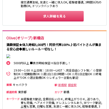
接交通費支給, 友達と一緒に体入OK, 経験者優遇, 3時間以内の
湯島駅
綾瀬駅
勤務OK, ドリンクバックあり
町屋駅
西日暮里駅
表参道駅
乃木坂駅
求人詳細を見る
都営新宿線
本八幡駅
住吉駅
Olive(オリーブ) 新橋店
新宿三丁目駅
岩本町駅
満額保証★体入時給5,000円！同世代率100%♪初バイトさんが集ま
小川町駅
森下駅
る安心店◆厳しいルール一切なし！
瑞江駅
一之江駅
船堀駅
菊川駅
5000円以上 ■表示時給保証⇒当日手渡し！
19:00～1:00 ※土日祝：18:00～LAST ＼完全自由シフト制／ ☆登録
つくばエクスプレス
制OK ☆短期勤務OK ☆週1日/1日3時間～OK ☆月1日出勤OK ☆終電
上がりOK ☆遅出勤務OK ☆レギュラー出勤も歓迎
秋葉原駅
北千住駅
キャバクラ
新橋駅
銀座駅
業種
駅
つくば駅
研究学園駅
東京都
新橋
都道府県
エリア
浅草駅
守谷駅
三郷中央駅
八潮駅
キーワード
未経験者大歓迎, 全額日払いＯＫ, 終電上がりＯＫ, 送りあり,
寮も完備, ヘアメイク完備, ドレスレンタルあり, Wワーク歓迎,
土曜も営業, 日曜も営業, 友達と一緒に体入OK, 経験者優遇, 3