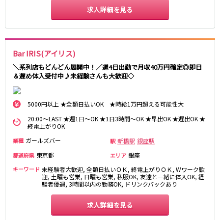
求人詳細を見る
京成幕張本郷駅
東武伊勢崎線
Bar IRIS(アイリス)
北千住駅
新越谷駅
草加駅
獨協大学前駅
＼系列店もどんどん展開中！／週4日出勤で月収40万円確定◎即日
＆遅め体入受付中♪未経験さんも大歓迎◇
館林駅
春日部駅
押上〈スカイツリー前〉駅
谷塚駅
竹ノ塚駅
浅草駅
5000円以上 ★全額日払いOK ★時給1万円超える可能性大
久喜駅
新伊勢崎駅
20:00～LAST ★週1日～OK ★1日3時間～OK ★早出OK ★遅出OK ★
終電上がりOK
西新井駅
太田駅
伊勢崎駅
羽生駅
ガールズバー
新橋駅
銀座駅
業種
駅
せんげん台駅
大袋駅
東京都
銀座
都道府県
エリア
加須駅
花崎駅
キーワード
未経験者大歓迎, 全額日払いＯＫ, 終電上がりＯＫ, Wワーク歓
南羽生駅
蒲生駅
迎, 土曜も営業, 日曜も営業, 私服OK, 友達と一緒に体入OK, 経
験者優遇, 3時間以内の勤務OK, ドリンクバックあり
茂林寺前駅
牛田駅
越谷駅
五反野駅
求人詳細を見る
小菅駅