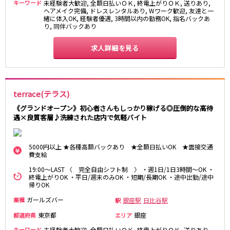
キーワード
未経験者大歓迎, 全額日払いＯＫ, 終電上がりＯＫ, 送りあり,
ヘアメイク完備, ドレスレンタルあり, Wワーク歓迎, 友達と一
JR東海道本線
緒に体入OK, 経験者優遇, 3時間以内の勤務OK, 指名バックあ
り, 同伴バックあり
新橋駅
川崎駅
求人詳細を見る
横浜駅
藤沢駅
平塚駅
大船駅
品川駅
大磯駅
戸塚駅
茅ヶ崎駅
terrace(テラス)
辻堂駅
小田原駅
《グランドオープン》初心者さんもしっかり稼げる◎圧倒的な高待
遇×良質客層♪洗練された店内で気軽バイト
東急東横線
横浜駅
渋谷駅
5000円以上 ★各種高額バックあり ★全額日払いOK ★面接交通
費支給
武蔵小杉駅
中目黒駅
19:00～LAST 〈 完全自由シフト制 〉 ・週1日/1日3時間～OK ・
自由が丘駅
代官山駅
終電上がりOK ・平日/週末のみOK ・短期/長期OK ・途中出勤/途中
新丸子駅
学芸大学駅
帰りOK
綱島駅
祐天寺駅
ガールズバー
銀座駅
日比谷駅
業種
駅
元住吉駅
日吉駅
東京都
銀座
都道府県
エリア
菊名駅
キーワード
未経験者大歓迎, 全額日払いＯＫ, 終電上がりＯＫ, 送りあり,