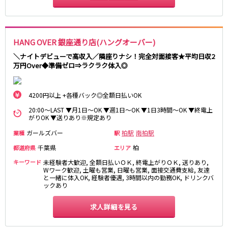
藤沢・鎌倉
相模原
四ツ谷駅
厚木
横浜
大和
溝の口
JR中央線(快速)
HANG OVER 銀座通り店(ハングオーバー)
平塚
福富町・伊勢佐木町
新宿駅
立川駅
横須賀
上大岡・戸塚
＼ナイトデビューで高収入／隣座りナシ！完全対面接客★平均日収2
吉祥寺駅
神田駅
万円Over◆準備ゼロ⇒ラクラク体入◎
新横浜
武蔵小杉
八王子駅
中野駅
たまプラーザ・向ヶ丘遊園・鷺沼
元住吉・綱島
高円寺駅
荻窪駅
川崎中部
横浜東部
4200円以上 +各種バック◎全額日払いOK
阿佐ヶ谷駅
三鷹駅
川崎北部
茅ヶ崎
20:00～LAST ▼月1日～OK ▼週1日～OK ▼1日3時間～OK ▼終電上
国分寺駅
西荻窪駅
がりOK ▼送りあり※規定あり
桜木町
横浜西部
武蔵境駅
水道橋駅
小田原・湯河原
綾瀬・海老名・座間
ガールズバー
柏駅
南柏駅
業種
駅
武蔵小金井駅
東小金井駅
千葉県
柏
都道府県
エリア
東中野駅
飯田橋駅
埼玉県
キーワード
未経験者大歓迎, 全額日払いＯＫ, 終電上がりＯＫ, 送りあり,
国立駅
豊田駅
Wワーク歓迎, 土曜も営業, 日曜も営業, 面接交通費支給, 友達
大宮
志木
と一緒に体入OK, 経験者優遇, 3時間以内の勤務OK, ドリンクバ
西国分寺駅
高尾駅
ックあり
南越谷
草加
四ツ谷駅
川越
所沢
求人詳細を見る
熊谷
川口
JR山手線
浦和・北浦和
久喜