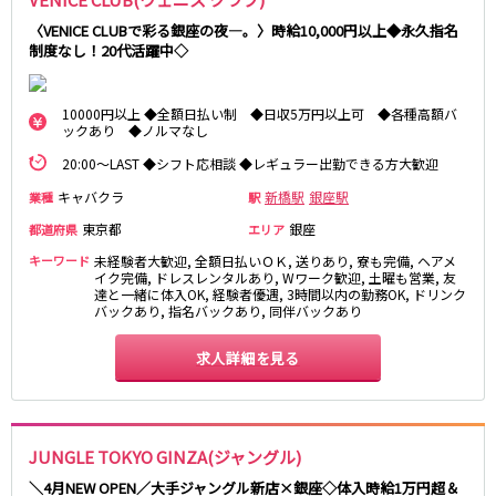
高田馬場駅
航空公園駅
〈VENICE CLUBで彩る銀座の夜―。〉時給10,000円以上◆永久指名
新井薬師前駅
制度なし！20代活躍中◇
JR根岸線
10000円以上 ◆全額日払い制 ◆日収5万円以上可 ◆各種高額バ
ックあり ◆ノルマなし
関内駅
横浜駅
20:00～LAST ◆シフト応相談 ◆レギュラー出勤できる方大歓迎
桜木町駅
大船駅
キャバクラ
新橋駅
銀座駅
業種
駅
西武池袋線
東京都
銀座
都道府県
エリア
池袋駅
練馬駅
キーワード
未経験者大歓迎, 全額日払いＯＫ, 送りあり, 寮も完備, ヘアメ
イク完備, ドレスレンタルあり, Wワーク歓迎, 土曜も営業, 友
所沢駅
ひばりヶ丘駅
達と一緒に体入OK, 経験者優遇, 3時間以内の勤務OK, ドリンク
バックあり, 指名バックあり, 同伴バックあり
東久留米駅
秋津駅
清瀬駅
桜台駅
求人詳細を見る
飯能駅
大泉学園駅
保谷駅
石神井公園駅
西所沢駅
吾野駅
JUNGLE TOKYO GINZA(ジャングル)
JR横浜線
＼4月NEW OPEN／大手ジャングル新店×銀座◇体入時給1万円超＆