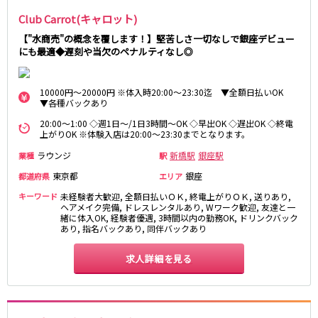
土浦
淡路町駅
水戸
四ツ谷駅
つくば
四谷三丁目駅
取手
Club Carrot(キャロット)
茨城県南
日立
【"水商売"の概念を覆します！】堅苦しさ一切なしで銀座デビュー
JR京浜東北線
にも最適◆遅刻や当欠のペナルティなし◎
神栖・鹿嶋
勝田
北茨城
新橋駅
関内駅
10000円～20000円 ※体入時20:00～23:30迄 ▼全額日払いOK
上野駅
大宮駅
▼各種バックあり
群馬県
川崎駅
赤羽駅
20:00～1:00 ◇週1日～/1日3時間～OK ◇早出OK ◇遅出OK ◇終電
高崎
前橋・伊勢崎
横浜駅
蒲田駅
上がりOK ※体験入店は20:00～23:30までとなります。
館林
太田
秋葉原駅
神田駅
ラウンジ
新橋駅
銀座駅
業種
駅
桐生
渋川
桜木町駅
御徒町駅
東京都
銀座
都道府県
エリア
蕨駅
南浦和駅
キーワード
未経験者大歓迎, 全額日払いＯＫ, 終電上がりＯＫ, 送りあり,
浦和駅
大船駅
ヘアメイク完備, ドレスレンタルあり, Wワーク歓迎, 友達と一
0
選択した内容で設定
緒に体入OK, 経験者優遇, 3時間以内の勤務OK, ドリンクバック
該当求人
川口駅
件
日暮里駅
あり, 指名バックあり, 同伴バックあり
品川駅
北浦和駅
西川口駅
大井町駅
求人詳細を見る
大森駅
東十条駅
鶴見駅
王子駅
西日暮里駅
さいたま新都心駅