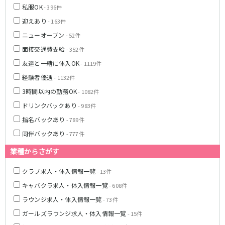
私服OK
- 396件
八柱駅
京成津田沼駅
迎えあり
五香駅
- 163件
ニューオープン
- 52件
横浜市営地下鉄ブルーライン
面接交通費支給
- 352件
友達と一緒に体入OK
関内駅
横浜駅
- 1119件
桜木町駅
新横浜駅
経験者優遇
- 1132件
戸塚駅
湘南台駅
3時間以内の勤務OK
- 1082件
伊勢佐木長者町駅
上大岡駅
ドリンクバックあり
- 983件
蒔田駅
吉野町駅
指名バックあり
- 789件
同伴バックあり
- 777件
みなとみらい線
業種からさがす
横浜駅
馬車道駅
日本大通り駅
新高島駅
クラブ求人・体入情報一覧
- 13件
みなとみらい駅
キャバクラ求人・体入情報一覧
- 608件
ラウンジ求人・体入情報一覧
- 73件
京王相模原線
ガールズラウンジ求人・体入情報一覧
- 15件
橋本駅
調布駅