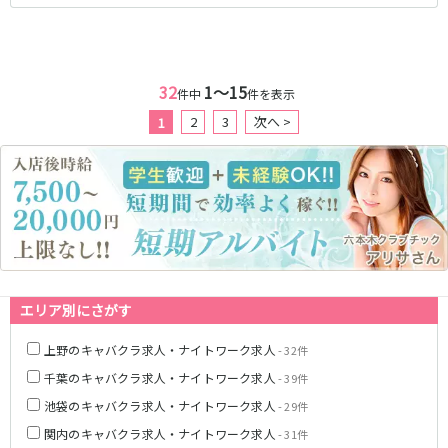
JR武蔵野線
南越谷駅
西船橋駅
32
1〜15
件中
件を表示
南浦和駅
北朝霞駅
府中本町駅
新秋津駅
2
3
次へ >
1
新八柱駅
新松戸駅
東所沢駅
新三郷駅
吉川駅
三郷駅
越谷レイクタウン駅
東京メトロ東西線
中野駅
西船橋駅
エリア別にさがす
浦安駅
葛西駅
上野のキャバクラ求人・ナイトワーク求人
- 32件
西葛西駅
門前仲町駅
南行徳駅
高田馬場駅
千葉のキャバクラ求人・ナイトワーク求人
- 39件
日本橋駅
飯田橋駅
池袋のキャバクラ求人・ナイトワーク求人
- 29件
神楽坂駅
東陽町駅
関内のキャバクラ求人・ナイトワーク求人
- 31件