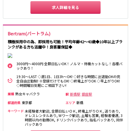
求人詳細を見る
JR八高線(八王子～高麗川)
八王子駅
東飯能駅
Bertram(バートラム)
東武野田線
積極採用中の為、即採用も可能！平均年齢42～43歳◆10年以上ブラ
大宮駅
船橋駅
ンクがある方も活躍中！良客層保証◆
柏駅
春日部駅
3000円～4000円 全額日払いOK！ノルマ・待機カットなし！各種バ
小田急江ノ島線
ックあり！
19:30～LAST ◇週1日、1日3h～OK! ◇好きな時間に出退勤OKの完
大和駅
藤沢駅
全自由出勤制! ※登録だけでもOK! ◇終電上がりOK ◇早上がりOK!
相模大野駅
湘南台駅
◇時間曜日気軽にご相談下さい!
鶴間駅
中央林間駅
熟女キャバクラ
新橋駅
銀座駅
業種
駅
本鵠沼駅
南林間駅
東京都
新橋
都道府県
エリア
キーワード
未経験者大歓迎, 全額日払いＯＫ, 終電上がりＯＫ, 送りあり,
京成千葉線
ドレスレンタルあり, Wワーク歓迎, 土曜も営業, 経験者優遇, 3
時間以内の勤務OK, ドリンクバックあり, 指名バックあり, 同伴
千葉中央駅
京成千葉駅
バックあり
京成津田沼駅
京成稲毛駅