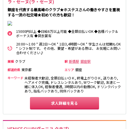
ラ・セーヌ(ラ・セーヌ)
都営浅草線
銀座を代表する最高峰のクラブ★ホステスさんの働きやすさを重視
する一流の社交場★初めての方も歓迎！
新橋駅
五反田駅
浅草駅
浅草橋駅
15000円以上 ◆日給6万以上可能 ◆全額日払いOK ◆各種バック＆
ボーナス有 ◆貸衣裳有
東京メトロ銀座線
20:00～1:00 * 週2日～OK * 1日3,4時間～OK * 学生さんは短期もOK
* シフト制です。 その他、要望・希望がある際は、 お気軽にお問い
新橋駅
銀座駅
合わせください♪
上野駅
上野広小路駅
クラブ
新橋駅
銀座駅
業種
駅
神田駅
渋谷駅
東京都
銀座
都道府県
エリア
赤坂見附駅
浅草駅
キーワード
未経験者大歓迎, 全額日払いＯＫ, 終電上がりＯＫ, 送りあり,
田原町駅
末広町駅
ヘアメイク完備, ドレスレンタルあり, Wワーク歓迎, 友達と一
緒に体入OK, 経験者優遇, 3時間以内の勤務OK, ドリンクバック
表参道駅
外苑前駅
あり, 指名バックあり, 同伴バックあり
西武新宿線
求人詳細を見る
西武新宿駅
本川越駅
所沢駅
東村山駅
久米川駅
新所沢駅
VENICE CLUB(ヴェニス クラブ)