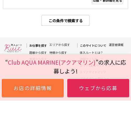
沿線・駅詳細を見る
高田馬場駅
航空公園駅
新井薬師前駅
この条件で検索する
JR根岸線
関内駅
横浜駅
桜木町駅
大船駅
エリアから探す
運営者情報
お仕事を探す
このサイトについて
路線から探す
特徴から探す
体入ルートとは？
西武池袋線
業種から探す
店舗サイトマップ
“
Club AQUA MARINE(アクアマリン)
”の求人に応
エリアx業種サイトマップ
池袋駅
練馬駅
募しよう!
エリアサイトマップ
所沢駅
ひばりヶ丘駅
プライバシーポリシー
東久留米駅
秋津駅
お店の詳細情報
ウェブから応募
清瀬駅
桜台駅
飯能駅
大泉学園駅
保谷駅
石神井公園駅
西所沢駅
吾野駅
JR横浜線