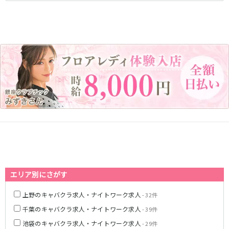
藤沢・鎌倉
相模原
四ツ谷駅
厚木
横浜
大和
溝の口
JR中央線(快速)
平塚
福富町・伊勢佐木町
新宿駅
立川駅
横須賀
上大岡・戸塚
吉祥寺駅
神田駅
新横浜
武蔵小杉
八王子駅
中野駅
たまプラーザ・向ヶ丘遊園・鷺沼
元住吉・綱島
高円寺駅
荻窪駅
川崎中部
横浜東部
阿佐ヶ谷駅
三鷹駅
川崎北部
茅ヶ崎
国分寺駅
西荻窪駅
桜木町
横浜西部
武蔵境駅
水道橋駅
小田原・湯河原
綾瀬・海老名・座間
武蔵小金井駅
東小金井駅
東中野駅
飯田橋駅
埼玉県
国立駅
豊田駅
エリア別にさがす
大宮
志木
西国分寺駅
高尾駅
南越谷
草加
四ツ谷駅
上野のキャバクラ求人・ナイトワーク求人
- 32件
川越
所沢
千葉のキャバクラ求人・ナイトワーク求人
- 39件
熊谷
川口
JR山手線
池袋のキャバクラ求人・ナイトワーク求人
- 29件
浦和・北浦和
久喜