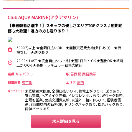
麻布十番駅
森下駅
赤坂
小岩・新小岩
勝どき駅
豊島園駅
自由が丘・学芸大学
三軒茶屋・二子玉川
Club AQUA MARINE(アクアマリン)
駒込・日暮里
成増・板橋
JR中央・総武線
【未経験者活躍中！】スタッフの優しさエリアTOPクラス♪短期勤
荻窪・阿佐ヶ谷
浅草・浅草橋・両国
務も大歓迎！遠方の方も送りあり！
千葉駅
錦糸町駅
下北沢・経堂
大塚・巣鴨
新宿駅
吉祥寺駅
東陽町・門前仲町
府中
5000円以上 ★全額日払いOK ★面接交通費支給(条件あり) ★待
船橋駅
秋葉原駅
目黒・中目黒
拝島・小作
機なし ★送りあり
中野駅
本八幡駅
綾瀬・竹ノ塚・西新井
調布
20:00～LAST ★完全自由シフト制 ★週1日3h～OK ★遅出OK ★終電
西船橋駅
津田沼駅
上がりOK ★長期・レギュラー勤務大歓迎
高円寺
国分寺
亀戸駅
小岩駅
亀有・金町
新宿
キャバクラ
葛西駅
西葛西駅
業種
駅
高円寺駅
荻窪駅
明大前・烏山
四谷・神楽坂
東京都
葛西
都道府県
エリア
市川駅
阿佐ヶ谷駅
菊川・瑞江
高田馬場・大久保
キーワード
未経験者大歓迎, 全額日払いＯＫ, 終電上がりＯＫ, 送りあり,
三鷹駅
新小岩駅
寮も完備, ヘアメイク完備, ドレスレンタルあり, Wワーク歓迎,
守谷
大泉学園・石神井公園
土曜も営業, 面接交通費支給, 友達と一緒に体入OK, 経験者優
平井駅
稲毛駅
西麻布
遇, 3時間以内の勤務OK, ドリンクバックあり, 指名バックあり,
両国駅
西荻窪駅
同伴バックあり
浅草橋駅
水道橋駅
神奈川県
求人詳細を見る
東中野駅
飯田橋駅
関内
川崎
下総中山駅
幕張本郷駅