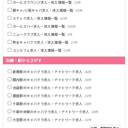
ガールズラウンジ求人・体入情報一覧
- 15件
都営浅草線
朝キャバ/昼キャバ求人・体入情報一覧
- 30件
スナック求人・体入情報一覧
- 63件
新橋駅
五反田駅
ガールズバー求人・体入情報一覧
- 295件
浅草駅
浅草橋駅
ニュークラブ求人・体入情報一覧
- 3件
東京メトロ銀座線
熟女キャバクラ求人・体入情報一覧
- 17件
コンカフェ求人・体入情報一覧
- 19件
新橋駅
銀座駅
上野駅
上野広小路駅
沿線・駅からさがす
神田駅
渋谷駅
新橋駅のキャバクラ求人・ナイトワーク求人
- 46件
赤坂見附駅
浅草駅
関内駅のキャバクラ求人・ナイトワーク求人
田原町駅
末広町駅
- 36件
表参道駅
外苑前駅
池袋駅のキャバクラ求人・ナイトワーク求人
- 30件
銀座駅のキャバクラ求人・ナイトワーク求人
- 31件
西武新宿線
千葉駅のキャバクラ求人・ナイトワーク求人
- 28件
西武新宿駅
本川越駅
千葉中央駅のキャバクラ求人・ナイトワーク求人
- 28件
所沢駅
東村山駅
大宮駅のキャバクラ求人・ナイトワーク求人
- 32件
久米川駅
新所沢駅