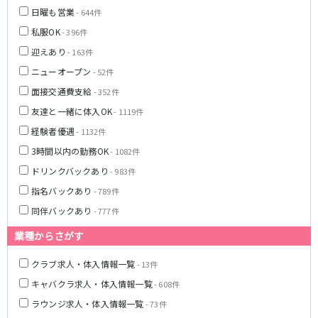
土浦
淡路町駅
水戸
四ツ谷駅
日曜も営業
- 644件
つくば
四谷三丁目駅
取手
私服OK
- 396件
茨城県南
日立
JR京浜東北線
迎えあり
- 163件
神栖・鹿嶋
勝田
北茨城
ニューオープン
- 52件
新橋駅
関内駅
面接交通費支給
- 352件
上野駅
大宮駅
群馬県
友達と一緒に体入OK
- 1119件
川崎駅
赤羽駅
高崎
前橋・伊勢崎
横浜駅
蒲田駅
経験者優遇
- 1132件
館林
太田
秋葉原駅
神田駅
3時間以内の勤務OK
- 1082件
桐生
渋川
桜木町駅
御徒町駅
ドリンクバックあり
- 983件
蕨駅
南浦和駅
指名バックあり
- 789件
浦和駅
大船駅
同伴バックあり
- 777件
0
選択した内容で設定
該当求人
川口駅
件
日暮里駅
業種からさがす
品川駅
北浦和駅
西川口駅
大井町駅
クラブ求人・体入情報一覧
- 13件
大森駅
東十条駅
キャバクラ求人・体入情報一覧
- 608件
鶴見駅
王子駅
ラウンジ求人・体入情報一覧
- 73件
西日暮里駅
さいたま新都心駅