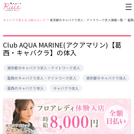
>
>
キャバクラ求人なら体入ルート
東京都のキャバクラ求人・ナイトワーク求人情報一覧
葛西
東京都
東京メトロ日比谷線
Club AQUA MARINE(アクアマリン)【葛
西・キャバクラ】の体入
上野
銀座駅
池袋
上野駅
錦糸町・亀戸
秋葉原駅
新橋
北千住駅
吉祥寺
恵比寿駅
町田
六本木駅
東京都のキャバクラ求人・ナイトワーク求人
赤羽
中目黒駅
銀座
日比谷駅
葛西のキャバクラ求人・ナイトワーク求人
東京都のキャバクラ体入
立川
広尾駅
歌舞伎町
三ノ輪駅
葛西のキャバクラ体入
キャバクラ体入
五反田
蒲田
都営大江戸線
ひばりヶ丘・久米川
神田
渋谷
北千住
上野御徒町駅
六本木駅
八王子
練馬
練馬駅
門前仲町駅
六本木
品川・大井町・大森
東新宿駅
両国駅
秋葉原
中野
東中野駅
飯田橋駅
恵比寿
葛西