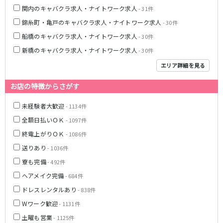
新橋駅
池袋駅
関内のキャバクラ求人・ナイトワーク求人
- 31件
春日部
南浦和
上野駅
新宿駅
錦糸町・亀戸のキャバクラ求人・ナイトワーク求人
蕨
上尾
- 30件
秋葉原駅
神田駅
飯能・狭山
深谷
船橋のキャバクラ求人・ナイトワーク求人
- 30件
五反田駅
恵比寿駅
坂戸・東松山
新橋のキャバクラ求人・ナイトワーク求人
- 30件
渋谷駅
御徒町駅
エリア詳細を見る
品川駅
日暮里駅
千葉県
駒込駅
大塚駅
お店の特徴からさがす
千葉
船橋
高田馬場駅
巣鴨駅
柏
市川・浦安
未経験者大歓迎
西日暮里駅
- 1134件
新大久保駅
市原・木更津・君津
松戸
目黒駅
有楽町駅
全額日払いＯＫ
- 1097件
成田・四街道・香取
津田沼
目白駅
原宿駅
終電上がりＯＫ
- 1086件
八千代台・勝田台
東金・茂原・長生
送りあり
- 1036件
東京メトロ丸ノ内線
寮も完備
- 492件
栃木県
池袋駅
銀座駅
ヘアメイク完備
- 684件
宇都宮
小山
新宿駅
赤坂見附駅
ドレスレンタルあり
- 838件
荻窪駅
新宿三丁目駅
Wワーク歓迎
- 1131件
茨城県
新高円寺駅
南阿佐ケ谷駅
土曜も営業
- 1125件