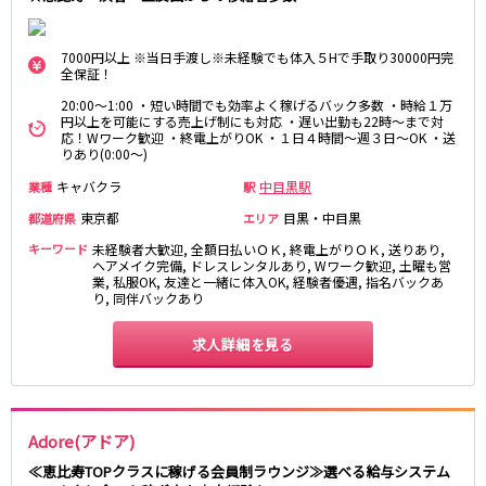
麻布十番駅
森下駅
赤坂
小岩・新小岩
勝どき駅
豊島園駅
自由が丘・学芸大学
三軒茶屋・二子玉川
7000円以上 ※当日手渡し※未経験でも体入５Hで手取り30000円完
全保証！
駒込・日暮里
成増・板橋
JR中央・総武線
20:00～1:00 ・短い時間でも効率よく稼げるバック多数 ・時給１万
荻窪・阿佐ヶ谷
浅草・浅草橋・両国
円以上を可能にする売上げ制にも対応 ・遅い出勤も22時～まで対
千葉駅
錦糸町駅
下北沢・経堂
大塚・巣鴨
応！Wワーク歓迎 ・終電上がりOK ・１日４時間～週３日～OK ・送
りあり(0:00～)
新宿駅
吉祥寺駅
東陽町・門前仲町
府中
船橋駅
秋葉原駅
キャバクラ
中目黒駅
業種
駅
目黒・中目黒
拝島・小作
中野駅
本八幡駅
綾瀬・竹ノ塚・西新井
調布
東京都
目黒・中目黒
都道府県
エリア
西船橋駅
津田沼駅
高円寺
国分寺
キーワード
未経験者大歓迎, 全額日払いＯＫ, 終電上がりＯＫ, 送りあり,
亀戸駅
小岩駅
ヘアメイク完備, ドレスレンタルあり, Wワーク歓迎, 土曜も営
亀有・金町
新宿
業, 私服OK, 友達と一緒に体入OK, 経験者優遇, 指名バックあ
高円寺駅
荻窪駅
明大前・烏山
四谷・神楽坂
り, 同伴バックあり
市川駅
阿佐ヶ谷駅
菊川・瑞江
高田馬場・大久保
三鷹駅
求人詳細を見る
新小岩駅
守谷
大泉学園・石神井公園
平井駅
稲毛駅
西麻布
両国駅
西荻窪駅
浅草橋駅
水道橋駅
神奈川県
Adore(アドア)
東中野駅
飯田橋駅
関内
川崎
≪恵比寿TOPクラスに稼げる会員制ラウンジ≫選べる給与システム
下総中山駅
幕張本郷駅