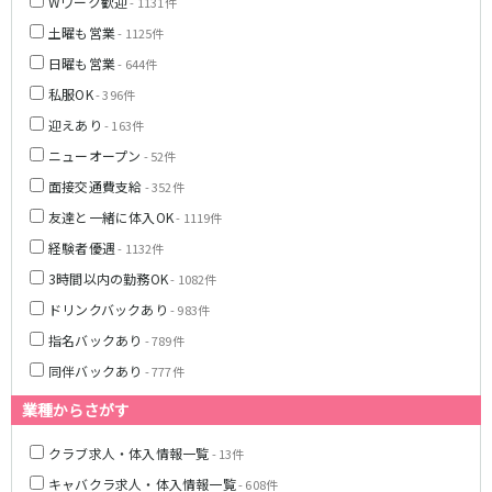
Wワーク歓迎
- 1131件
東急大井町線
土曜も営業
- 1125件
自由が丘駅
大井町駅
日曜も営業
- 644件
二子玉川駅
旗の台駅
私服OK
- 396件
京急本線
迎えあり
- 163件
ニューオープン
- 52件
京急川崎駅
横浜駅
面接交通費支給
- 352件
京急蒲田駅
横須賀中央駅
友達と一緒に体入OK
- 1119件
品川駅
汐入駅
日ノ出町駅
京急鶴見駅
経験者優遇
- 1132件
上大岡駅
大森海岸駅
3時間以内の勤務OK
- 1082件
平和島駅
ドリンクバックあり
- 983件
指名バックあり
- 789件
京王井の頭線
同伴バックあり
- 777件
吉祥寺駅
渋谷駅
業種からさがす
神泉駅
下北沢駅
井の頭公園駅
明大前駅
クラブ求人・体入情報一覧
- 13件
池ノ上駅
キャバクラ求人・体入情報一覧
- 608件