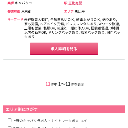
キャバクラ
恵比寿駅
業種
駅
東急目黒線
東京都
恵比寿
都道府県
エリア
武蔵小杉駅
新丸子駅
キーワード
未経験者大歓迎, 全額日払いＯＫ, 終電上がりＯＫ, 送りあり,
寮も完備, ヘアメイク完備, ドレスレンタルあり, Wワーク歓迎,
目黒駅
武蔵小山駅
土曜も営業, 私服OK, 友達と一緒に体入OK, 経験者優遇, 3時間
以内の勤務OK, ドリンクバックあり, 指名バックあり, 同伴バッ
日吉駅
クあり
JR常磐線(上野～取手)
求人詳細を見る
上野駅
柏駅
北千住駅
松戸駅
綾瀬駅
日暮里駅
南柏駅
取手駅
11
1〜11
件中
件を表示
金町駅
北松戸駅
新松戸駅
亀有駅
馬橋駅
エリア別にさがす
東京メトロ千代田線
上野のキャバクラ求人・ナイトワーク求人
- 32件
北千住駅
赤坂駅