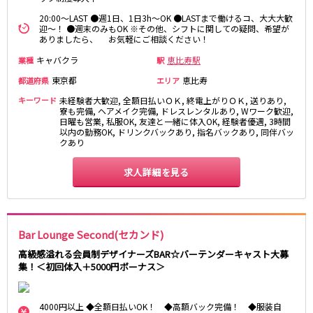
松原駅
20:00～LAST ●週1日、1日3h～OK ●LASTまで働けるコ、大大大歓
迎～！ ●週末のみもOK ※その他、シフトに関しての疑問、希望が
ありましたら、 お気軽にご相談ください！
JR南武線
キャバクラ
恵比寿駅
業種
駅
立川駅
川崎駅
東京都
恵比寿
都道府県
エリア
武蔵溝ノ口駅
武蔵小杉駅
キーワード
未経験者大歓迎, 全額日払いＯＫ, 終電上がりＯＫ, 送りあり,
府中本町駅
武蔵新城駅
寮も完備, ヘアメイク完備, ドレスレンタルあり, Wワーク歓迎,
登戸駅
稲田堤駅
日曜も営業, 私服OK, 友達と一緒に体入OK, 経験者優遇, 3時間
以内の勤務OK, ドリンクバックあり, 指名バックあり, 同伴バッ
クあり
JR横須賀線
求人詳細を見る
新橋駅
横浜駅
品川駅
大船駅
戸塚駅
東戸塚駅
久里浜駅
横須賀駅
Bar Lounge Second(セカンド)
鎌倉駅
高級感溢れる会員制デザイナーズBAR☆バーテンダーキャスト大募
集！＜初回体入＋5000円ボーナス＞
JR埼京線
4000円以上 ◆全額日払いOK！ ◆高額バック完備！ ◆服装自
池袋駅
大宮駅