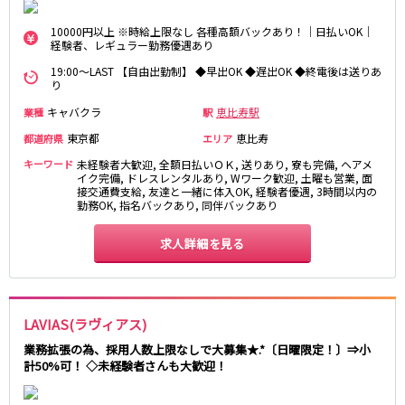
土浦
淡路町駅
水戸
四ツ谷駅
つくば
四谷三丁目駅
取手
10000円以上 ※時給上限なし 各種高額バックあり！｜日払いOK｜
経験者、レギュラー勤務優遇あり
茨城県南
日立
JR京浜東北線
神栖・鹿嶋
勝田
19:00～LAST 【自由出勤制】 ◆早出OK ◆遅出OK ◆終電後は送りあ
り
北茨城
新橋駅
関内駅
キャバクラ
恵比寿駅
業種
駅
上野駅
大宮駅
群馬県
東京都
恵比寿
都道府県
エリア
川崎駅
赤羽駅
キーワード
未経験者大歓迎, 全額日払いＯＫ, 送りあり, 寮も完備, ヘアメ
高崎
前橋・伊勢崎
横浜駅
蒲田駅
イク完備, ドレスレンタルあり, Wワーク歓迎, 土曜も営業, 面
館林
太田
秋葉原駅
神田駅
接交通費支給, 友達と一緒に体入OK, 経験者優遇, 3時間以内の
勤務OK, 指名バックあり, 同伴バックあり
桐生
渋川
桜木町駅
御徒町駅
蕨駅
南浦和駅
求人詳細を見る
浦和駅
大船駅
0
選択した内容で設定
該当求人
川口駅
件
日暮里駅
品川駅
北浦和駅
LAVIAS(ラヴィアス)
西川口駅
大井町駅
大森駅
東十条駅
業務拡張の為、採用人数上限なしで大募集★.*〔日曜限定！〕⇒小
計50%可！ ◇未経験者さんも大歓迎！
鶴見駅
王子駅
西日暮里駅
さいたま新都心駅