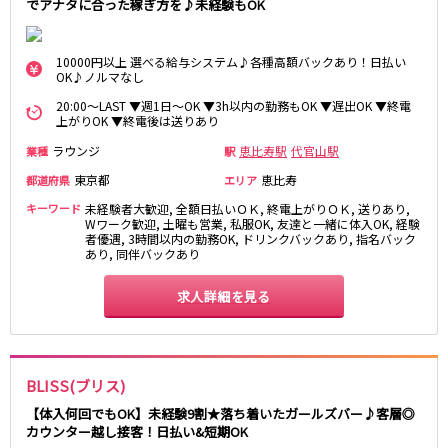
でアナタに合った稼ぎ方を♪未経験もOK
藤沢・鎌倉
相模原
四ツ谷駅
厚木
横浜
大和
溝の口
10000円以上 選べる給与システム♪各種高額バックあり！日払い
JR中央線(快速)
OK♪ノルマなし
平塚
福富町・伊勢佐木町
新宿駅
立川駅
20:00～LAST ▼週1日～OK ▼3h以内の勤務もOK ▼遅出OK ▼終電
横須賀
上大岡・戸塚
上がりOK ▼終電後は送りあり
吉祥寺駅
神田駅
新横浜
武蔵小杉
ラウンジ
恵比寿駅
代官山駅
業種
駅
八王子駅
中野駅
たまプラーザ・向ヶ丘遊園・鷺沼
元住吉・綱島
高円寺駅
荻窪駅
東京都
恵比寿
都道府県
エリア
川崎中部
横浜東部
阿佐ヶ谷駅
三鷹駅
キーワード
未経験者大歓迎, 全額日払いＯＫ, 終電上がりＯＫ, 送りあり,
川崎北部
茅ヶ崎
Wワーク歓迎, 土曜も営業, 私服OK, 友達と一緒に体入OK, 経験
国分寺駅
西荻窪駅
桜木町
横浜西部
者優遇, 3時間以内の勤務OK, ドリンクバックあり, 指名バック
武蔵境駅
水道橋駅
あり, 同伴バックあり
小田原・湯河原
綾瀬・海老名・座間
武蔵小金井駅
東小金井駅
求人詳細を見る
東中野駅
飯田橋駅
埼玉県
国立駅
豊田駅
大宮
志木
西国分寺駅
高尾駅
南越谷
草加
四ツ谷駅
BLISS(ブリス)
川越
所沢
【体入何回でもOK】未経験9割★落ち着いたガールズバー♪客層◎
熊谷
川口
JR山手線
カウンター越し接客！日払い&短期OK
浦和・北浦和
久喜