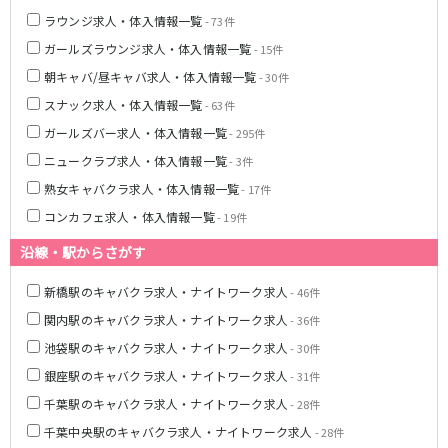
ラウンジ求人・体入情報一覧
- 73件
JR八高線(八王子～高麗川)
ガールズラウンジ求人・体入情報一覧
- 15件
八王子駅
東飯能駅
朝キャバ/昼キャバ求人・体入情報一覧
- 30件
スナック求人・体入情報一覧
- 63件
東武野田線
ガールズバー求人・体入情報一覧
- 295件
大宮駅
船橋駅
ニュークラブ求人・体入情報一覧
- 3件
柏駅
春日部駅
熟女キャバクラ求人・体入情報一覧
- 17件
コンカフェ求人・体入情報一覧
- 19件
小田急江ノ島線
沿線・駅からさがす
大和駅
藤沢駅
相模大野駅
湘南台駅
新橋駅のキャバクラ求人・ナイトワーク求人
- 46件
鶴間駅
中央林間駅
関内駅のキャバクラ求人・ナイトワーク求人
- 36件
本鵠沼駅
南林間駅
池袋駅のキャバクラ求人・ナイトワーク求人
- 30件
銀座駅のキャバクラ求人・ナイトワーク求人
- 31件
京成千葉線
千葉駅のキャバクラ求人・ナイトワーク求人
- 28件
千葉中央駅
京成千葉駅
千葉中央駅のキャバクラ求人・ナイトワーク求人
- 28件
京成津田沼駅
京成稲毛駅