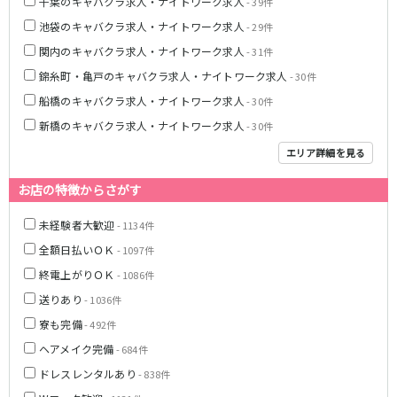
千葉のキャバクラ求人・ナイトワーク求人
- 39件
湯島駅
綾瀬駅
池袋のキャバクラ求人・ナイトワーク求人
- 29件
町屋駅
西日暮里駅
関内のキャバクラ求人・ナイトワーク求人
- 31件
表参道駅
乃木坂駅
錦糸町・亀戸のキャバクラ求人・ナイトワーク求人
- 30件
都営新宿線
船橋のキャバクラ求人・ナイトワーク求人
- 30件
新橋のキャバクラ求人・ナイトワーク求人
- 30件
本八幡駅
住吉駅
新宿三丁目駅
岩本町駅
エリア詳細を見る
小川町駅
森下駅
お店の特徴からさがす
瑞江駅
一之江駅
船堀駅
菊川駅
未経験者大歓迎
- 1134件
全額日払いＯＫ
- 1097件
つくばエクスプレス
終電上がりＯＫ
- 1086件
秋葉原駅
北千住駅
送りあり
- 1036件
つくば駅
研究学園駅
寮も完備
- 492件
浅草駅
守谷駅
ヘアメイク完備
- 684件
三郷中央駅
八潮駅
ドレスレンタルあり
- 838件