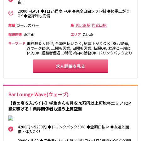
由！
新宿駅
赤羽駅
20:00～LAST ◆1日2h程度～OK ◆完全自由シフト制 ◆終電上がり
恵比寿駅
渋谷駅
OK ◆登録制も完備
川越駅
十条駅
ガールズバー
恵比寿駅
代官山駅
業種
駅
北赤羽駅
板橋駅
東京都
恵比寿
都道府県
エリア
キーワード
未経験者大歓迎, 全額日払いＯＫ, 終電上がりＯＫ, 寮も完備,
西武多摩湖線
Wワーク歓迎, 土曜も営業, 日曜も営業, 私服OK, 友達と一緒に
体入OK, 経験者優遇, 3時間以内の勤務OK, ドリンクバックあり
国分寺駅
八坂駅
求人詳細を見る
小田急小田原線
新宿駅
町田駅
本厚木駅
厚木駅
Bar Lounge Wave(ウェーブ)
相模大野駅
下北沢駅
【春の高収入バイト】学生さんも月収70万円以上可能⇒エリアTOP
祖師ヶ谷大蔵駅
向ヶ丘遊園駅
級に稼げる！業界関係者も通う上質空間
登戸駅
成城学園前駅
経堂駅
小田急相模原駅
4200円～5200円 ◆ドリンクバック50％ ◆全額日払い ◆友達と面
小田原駅
豪徳寺駅
接・体入OK！
海老名駅
20:00～5:00 ◆完全自由シフト制 ◇週1日～/1日3時間～OK ◇23時