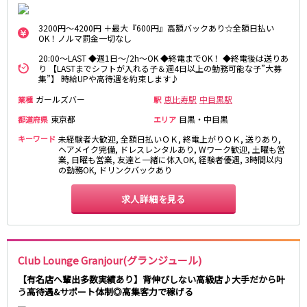
新橋駅
池袋駅
春日部
南浦和
上野駅
新宿駅
3200円～4200円 ＋最大『600円』高額バックあり☆全額日払い
蕨
上尾
OK！ノルマ罰金一切なし
秋葉原駅
神田駅
飯能・狭山
深谷
20:00～LAST ◆週1日～/2h～OK ◆終電までOK！ ◆終電後は送りあ
五反田駅
恵比寿駅
坂戸・東松山
り 【LASTまでシフトが入れる子＆週4日以上の勤務可能な子”大募
渋谷駅
御徒町駅
集”】 時給UPや高待遇を約束します♪
品川駅
日暮里駅
千葉県
ガールズバー
恵比寿駅
中目黒駅
業種
駅
駒込駅
大塚駅
東京都
目黒・中目黒
都道府県
エリア
千葉
船橋
高田馬場駅
巣鴨駅
キーワード
未経験者大歓迎, 全額日払いＯＫ, 終電上がりＯＫ, 送りあり,
柏
市川・浦安
西日暮里駅
新大久保駅
ヘアメイク完備, ドレスレンタルあり, Wワーク歓迎, 土曜も営
市原・木更津・君津
松戸
業, 日曜も営業, 友達と一緒に体入OK, 経験者優遇, 3時間以内
目黒駅
有楽町駅
の勤務OK, ドリンクバックあり
成田・四街道・香取
津田沼
目白駅
原宿駅
八千代台・勝田台
東金・茂原・長生
求人詳細を見る
東京メトロ丸ノ内線
栃木県
池袋駅
銀座駅
宇都宮
小山
新宿駅
赤坂見附駅
Club Lounge Granjour(グランジュール)
荻窪駅
新宿三丁目駅
【有名店へ輩出多数実績あり】背伸びしない高級店♪大手だから叶
茨城県
新高円寺駅
南阿佐ケ谷駅
う高待遇&サポート体制◎高集客力で稼げる