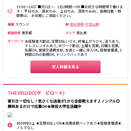
高田馬場駅
航空公園駅
19:00～LAST ■月1日～、1日2時間～OK ■お好きな時間帯で働けま
す！ 平日のみ、週末のみ、 土日のみ、深夜のみetc... 勤務日数・時
新井薬師前駅
間等は、 お気軽にご相談ください。
ラウンジ
恵比寿駅
代官山駅
業種
駅
JR根岸線
東京都
恵比寿
都道府県
エリア
関内駅
横浜駅
キーワード
未経験者大歓迎, 全額日払いＯＫ, 終電上がりＯＫ, 送りあり,
桜木町駅
大船駅
ドレスレンタルあり, Wワーク歓迎, 土曜も営業, 日曜も営業,
私服OK, 面接交通費支給, 友達と一緒に体入OK, 経験者優遇, 3
時間以内の勤務OK, ドリンクバックあり
西武池袋線
求人詳細を見る
池袋駅
練馬駅
所沢駅
ひばりヶ丘駅
東久留米駅
秋津駅
清瀬駅
桜台駅
THE VELUDO(ザ ビロード)
飯能駅
大泉学園駅
客引き一切なし！気さくな店長が1から全部教えます♪ノンアル◎
保谷駅
石神井公園駅
興味あるだけで応募OK★現役大学生活躍中
西所沢駅
吾野駅
4000円以上 ★全額日払いOK★各種高額バックあり★経験者優遇★
JR横浜線
ノルマなし