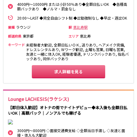
4000円～10000円 または小計50％あり◆全額日払いOK ◆各種高
額バックあり ◆ノルマ・罰金なし
都営浅草線
20:00～LAST ◆完全自由シフト制 ◆出勤強制なし ◆早出・遅出OK
新橋駅
五反田駅
ラウンジ
恵比寿駅
業種
駅
浅草駅
浅草橋駅
東京都
恵比寿
都道府県
エリア
東京メトロ銀座線
キーワード
未経験者大歓迎, 全額日払いＯＫ, 送りあり, ヘアメイク完備,
ドレスレンタルあり, Wワーク歓迎, 土曜も営業, 日曜も営業,
友達と一緒に体入OK, 経験者優遇, ドリンクバックあり, 指名バ
新橋駅
銀座駅
ックあり, 同伴バックあり
上野駅
上野広小路駅
神田駅
渋谷駅
求人詳細を見る
赤坂見附駅
浅草駅
田原町駅
末広町駅
表参道駅
外苑前駅
Lounge LACHESIS(ラケシス)
【即日体入歓迎】オトナの街でナイトデビュー◆本入後も全額日払
西武新宿線
いOK｜高額バック｜ノンアルでも稼げる
西武新宿駅
本川越駅
所沢駅
東村山駅
3000円～8000円 ◇面接交通費支給 ◇全額当日手渡し ◇友達と面
久米川駅
新所沢駅
接・体入も大歓迎