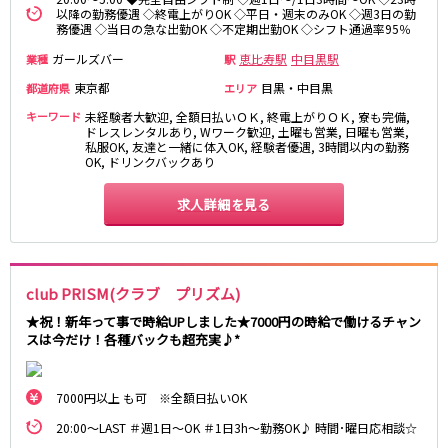
以降の勤務優遇 ◇終電上がりOK ◇平日・週末のみOK ◇週3日の勤
務優遇 ◇当日の急な出勤OK ◇不定期出勤OK ◇シフト通過率95％
JR東海道本線
ガールズバー
恵比寿駅
中目黒駅
業種
駅
新橋駅
川崎駅
東京都
目黒・中目黒
都道府県
エリア
横浜駅
藤沢駅
キーワード
未経験者大歓迎, 全額日払いＯＫ, 終電上がりＯＫ, 寮も完備,
平塚駅
大船駅
ドレスレンタルあり, Wワーク歓迎, 土曜も営業, 日曜も営業,
品川駅
私服OK, 友達と一緒に体入OK, 経験者優遇, 3時間以内の勤務
大磯駅
OK, ドリンクバックあり
戸塚駅
茅ヶ崎駅
辻堂駅
小田原駅
求人詳細を見る
東急東横線
横浜駅
渋谷駅
club PRISM(クラブ プリズム)
武蔵小杉駅
中目黒駅
★祝！新年って事で時給UPしました★7000円の時給で働けるチャン
自由が丘駅
代官山駅
スは今だけ！各種バックも超充実♪*
新丸子駅
学芸大学駅
綱島駅
祐天寺駅
7000円以上 も可 ※全額日払いOK
元住吉駅
日吉駅
20:00～LAST ＃週1日～OK ＃1日3h～勤務OK♪ 時間･曜日応相談☆
菊名駅