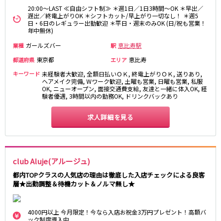
20:00～LAST ≪自由シフト制≫ ＊週1日／1日3時間～OK ＊早出／
町田駅
八王子駅
遅出／終電上がりOK ＊シフトカット/早上がり一切なし！ ＊週5
相模原駅
橋本駅
日・6日のレギュラー出勤歓迎 ＊平日・週末のみOK (日/祝も営業！
年中無休)
新横浜駅
淵野辺駅
ガールズバー
恵比寿駅
業種
駅
矢部駅
成瀬駅
古淵駅
菊名駅
東京都
恵比寿
都道府県
エリア
キーワード
未経験者大歓迎, 全額日払いＯＫ, 終電上がりＯＫ, 送りあり,
ヘアメイク完備, Wワーク歓迎, 土曜も営業, 日曜も営業, 私服
東急田園都市線
OK, ニューオープン, 面接交通費支給, 友達と一緒に体入OK, 経
験者優遇, 3時間以内の勤務OK, ドリンクバックあり
渋谷駅
溝の口駅
三軒茶屋駅
鷺沼駅
求人詳細を見る
たまプラーザ駅
あざみ野駅
藤が丘駅
用賀駅
二子玉川駅
中央林間駅
club Aluje(アルージュ)
宮前平駅
桜新町駅
都内TOPクラスの人気店の理由は徹底した入店チェックによる良客
層★出勤調整＆待機カット＆ノルマ無し★
東急世田谷線
三軒茶屋駅
西太子堂駅
4000円以上 今月限定！今なら入店お祝金3万円プレゼント！高額バ
下高井戸駅
宮の坂駅
ック制度導入中