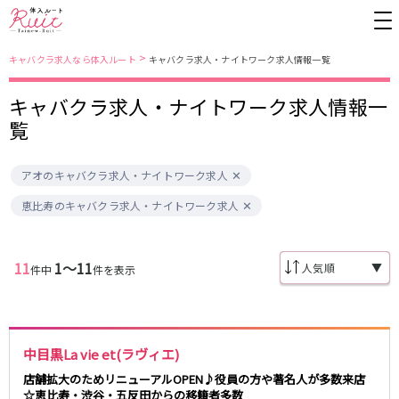
>
キャバクラ求人なら体入ルート
キャバクラ求人・ナイトワーク求人情報一覧
キャバクラ求人・ナイトワーク求人情報一
東京都
東京メトロ日比谷線
覧
上野
銀座駅
池袋
上野駅
アオのキャバクラ求人・ナイトワーク求人
錦糸町・亀戸
秋葉原駅
新橋
北千住駅
吉祥寺
恵比寿駅
町田
六本木駅
恵比寿のキャバクラ求人・ナイトワーク求人
赤羽
中目黒駅
銀座
日比谷駅
立川
広尾駅
歌舞伎町
三ノ輪駅
五反田
蒲田
11
1〜11
▼
件中
件を表示
都営大江戸線
ひばりヶ丘・久米川
神田
渋谷
北千住
上野御徒町駅
六本木駅
八王子
練馬
練馬駅
門前仲町駅
中目黒La vie et(ラヴィエ)
六本木
品川・大井町・大森
東新宿駅
両国駅
秋葉原
中野
店舗拡大のためリニューアルOPEN♪役員の方や著名人が多数来店
東中野駅
飯田橋駅
☆恵比寿・渋谷・五反田からの移籍者多数
恵比寿
葛西