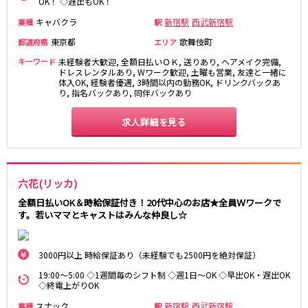
OK！ ◇遅出もOK！
町田駅
八王子駅
キャバクラ
新宿駅
西武新宿駅
業種
駅
相模原駅
橋本駅
東京都
歌舞伎町
都道府県
エリア
新横浜駅
淵野辺駅
キーワード
未経験者大歓迎, 全額日払いＯＫ, 送りあり, ヘアメイク完備,
矢部駅
成瀬駅
ドレスレンタルあり, Wワーク歓迎, 土曜も営業, 友達と一緒に
古淵駅
菊名駅
体入OK, 経験者優遇, 3時間以内の勤務OK, ドリンクバックあ
り, 指名バックあり, 同伴バックあり
東急田園都市線
求人詳細を見る
渋谷駅
溝の口駅
三軒茶屋駅
鷺沼駅
たまプラーザ駅
あざみ野駅
六花(リッカ)
藤が丘駅
用賀駅
全額日払いOK＆時給保証付き！20代中心のお店★全員Ｗワークで
二子玉川駅
中央林間駅
す。若いママとキャストはみんな仲良し☆
宮前平駅
桜新町駅
3000円以上 時給保証あり（未経験でも2500円を絶対保証）
東急世田谷線
19:00～5:00 ◇1週間毎のシフト制 ◇週1日～OK ◇早出OK・遅出OK
三軒茶屋駅
西太子堂駅
◇終電上がりOK
下高井戸駅
宮の坂駅
スナック
新宿駅
西武新宿駅
業種
駅