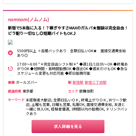
JR八高線(八王子～高麗川)
nomnom(ノムノム)
八王子駅
東飯能駅
新宿で5本指に入る！？稼ぎやすさMAXのガルバ★服装は完全自由！
ビラ配り一切なし◎短期バイトもOK♪
東武野田線
大宮駅
船橋駅
5500円以上 ＋各種バックあり 全額日払いOK★ 面接交通費支給
柏駅
春日部駅
あり◎
17:00～6:00 *＊完全自由シフト制＊* ◆週1日/1日3h～OK ◆終電あ
小田急江ノ島線
がりOK ◆短時間・長時間勤務OK ◆遅出OK ◆週末だけもOK ◆急な
スケジュール変更も対応可能 ◆即日勤務可能
大和駅
藤沢駅
ガールズバー
新宿駅
新宿三丁目駅
業種
駅
相模大野駅
湘南台駅
東京都
歌舞伎町
都道府県
エリア
鶴間駅
中央林間駅
キーワード
未経験者大歓迎, 全額日払いＯＫ, 終電上がりＯＫ, Wワーク歓
本鵠沼駅
南林間駅
迎, 土曜も営業, 日曜も営業, 私服OK, 面接交通費支給, 友達と
一緒に体入OK, 経験者優遇, 3時間以内の勤務OK, ドリンクバッ
クあり
京成千葉線
求人詳細を見る
千葉中央駅
京成千葉駅
京成津田沼駅
京成稲毛駅