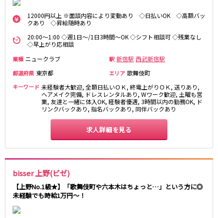
藤沢・鎌倉
相模原
四ツ谷駅
12000円以上 ※面談内容により変動あり ◇日払いOK ◇高額バッ
厚木
横浜
クあり ◇昇給随時あり
大和
溝の口
JR中央線(快速)
20:00～1:00 ◇週1日～/1日3時間～OK ◇シフト相談可 ◇残業なし
平塚
福富町・伊勢佐木町
◇早上がり応相談
新宿駅
立川駅
横須賀
上大岡・戸塚
ニュークラブ
新宿駅
西武新宿駅
業種
駅
吉祥寺駅
神田駅
新横浜
武蔵小杉
東京都
歌舞伎町
都道府県
エリア
八王子駅
中野駅
たまプラーザ・向ヶ丘遊園・鷺沼
元住吉・綱島
高円寺駅
荻窪駅
キーワード
未経験者大歓迎, 全額日払いＯＫ, 終電上がりＯＫ, 送りあり,
川崎中部
横浜東部
ヘアメイク完備, ドレスレンタルあり, Wワーク歓迎, 土曜も営
阿佐ヶ谷駅
三鷹駅
業, 友達と一緒に体入OK, 経験者優遇, 3時間以内の勤務OK, ド
川崎北部
茅ヶ崎
リンクバックあり, 指名バックあり, 同伴バックあり
国分寺駅
西荻窪駅
桜木町
横浜西部
武蔵境駅
水道橋駅
小田原・湯河原
綾瀬・海老名・座間
求人詳細を見る
武蔵小金井駅
東小金井駅
東中野駅
飯田橋駅
埼玉県
国立駅
豊田駅
大宮
志木
西国分寺駅
高尾駅
bisser 上野(ビゼ)
南越谷
草加
四ツ谷駅
【上野No.1級★】「歌舞伎町や六本木はちょっと…」という方に◎
川越
所沢
未経験でも時給1万円～！
熊谷
川口
JR山手線
浦和・北浦和
久喜