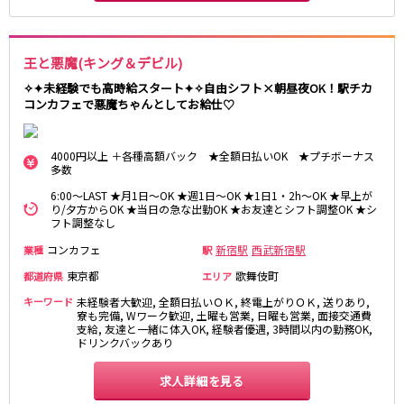
東急大井町線
自由が丘駅
大井町駅
二子玉川駅
旗の台駅
王と悪魔(キング＆デビル)
✧✦未経験でも高時給スタート✦✧自由シフト×朝昼夜OK！駅チカ
京急本線
コンカフェで悪魔ちゃんとしてお給仕♡
京急川崎駅
横浜駅
4000円以上 ＋各種高額バック ★全額日払いOK ★プチボーナス
京急蒲田駅
横須賀中央駅
多数
品川駅
汐入駅
6:00～LAST ★月1日～OK ★週1日～OK ★1日1・2h～OK ★早上が
日ノ出町駅
京急鶴見駅
り/夕方からOK ★当日の急な出勤OK ★お友達とシフト調整OK ★シ
フト調整なし
上大岡駅
大森海岸駅
平和島駅
コンカフェ
新宿駅
西武新宿駅
業種
駅
東京都
歌舞伎町
都道府県
エリア
京王井の頭線
キーワード
未経験者大歓迎, 全額日払いＯＫ, 終電上がりＯＫ, 送りあり,
寮も完備, Wワーク歓迎, 土曜も営業, 日曜も営業, 面接交通費
吉祥寺駅
渋谷駅
支給, 友達と一緒に体入OK, 経験者優遇, 3時間以内の勤務OK,
ドリンクバックあり
神泉駅
下北沢駅
井の頭公園駅
明大前駅
求人詳細を見る
池ノ上駅