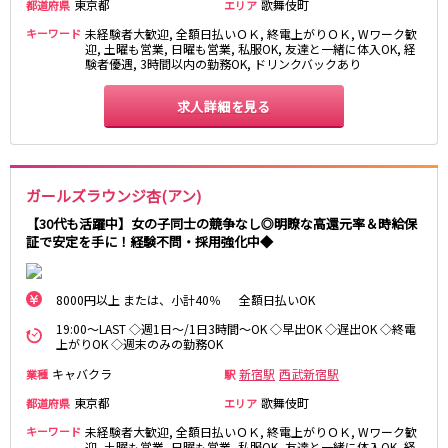
東京都
歌舞伎町
都道府県
エリア
新宿駅
赤羽駅
キーワード
未経験者大歓迎, 全額日払いＯＫ, 終電上がりＯＫ, Wワーク歓
恵比寿駅
渋谷駅
迎, 土曜も営業, 日曜も営業, 私服OK, 友達と一緒に体入OK, 経
験者優遇, 3時間以内の勤務OK, ドリンクバックあり
川越駅
十条駅
北赤羽駅
板橋駅
求人詳細を見る
西武多摩湖線
国分寺駅
八坂駅
ガールズラウンジ杏(アン)
【30代も活躍中】女の子同士の競争なし◎明瞭な高還元率＆時給保
小田急小田原線
証で安定を手に！経験不問・採用強化中◆
新宿駅
町田駅
本厚木駅
厚木駅
8000円以上 または、小計40％ 全額日払いOK
相模大野駅
下北沢駅
19:00～LAST ◇週1日～/1日3時間～OK ◇早出OK ◇遅出OK ◇終電
祖師ヶ谷大蔵駅
向ヶ丘遊園駅
上がりOK ◇週末のみの勤務OK
登戸駅
成城学園前駅
キャバクラ
新宿駅
西武新宿駅
業種
駅
経堂駅
小田急相模原駅
東京都
歌舞伎町
都道府県
エリア
小田原駅
豪徳寺駅
キーワード
未経験者大歓迎, 全額日払いＯＫ, 終電上がりＯＫ, Wワーク歓
海老名駅
迎, 土曜も営業, 日曜も営業, 私服OK, 友達と一緒に体入OK, 経