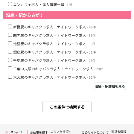
コンカフェ求人・体入情報一覧
- 19件
八柱駅
京成津田沼駅
五香駅
沿線・駅からさがす
新橋駅のキャバクラ求人・ナイトワーク求人
横浜市営地下鉄ブルーライン
- 46件
関内駅のキャバクラ求人・ナイトワーク求人
- 36件
関内駅
横浜駅
池袋駅のキャバクラ求人・ナイトワーク求人
- 30件
桜木町駅
新横浜駅
銀座駅のキャバクラ求人・ナイトワーク求人
- 31件
戸塚駅
湘南台駅
千葉駅のキャバクラ求人・ナイトワーク求人
伊勢佐木長者町駅
上大岡駅
- 28件
蒔田駅
吉野町駅
千葉中央駅のキャバクラ求人・ナイトワーク求人
- 28件
大宮駅のキャバクラ求人・ナイトワーク求人
- 32件
みなとみらい線
沿線・駅詳細を見る
横浜駅
馬車道駅
日本大通り駅
新高島駅
この条件で検索する
みなとみらい駅
京王相模原線
エリアから探す
運営者情報
お仕事を探す
このサイトについて
橋本駅
調布駅