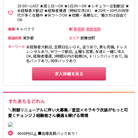
土浦
淡路町駅
水戸
四ツ谷駅
20:00～LAST ★週１日～OK ★1日3h～OK ★レギュラー出勤歓迎 ★
つくば
四谷三丁目駅
取手
未経験者大歓迎 ★経験者優遇（時給交渉OK） ★20代～30代の同世
代が多く在籍中 ★WワークOK ★短期・長期など、働き方は自由で
茨城県南
日立
OK
JR京浜東北線
神栖・鹿嶋
勝田
キャバクラ
新宿駅
東新宿駅
業種
駅
北茨城
新橋駅
関内駅
東京都
歌舞伎町
都道府県
エリア
上野駅
大宮駅
群馬県
キーワード
未経験者大歓迎, 全額日払いＯＫ, 送りあり, 寮も完備, ドレス
川崎駅
赤羽駅
レンタルあり, Wワーク歓迎, 土曜も営業, 友達と一緒に体入
OK, 経験者優遇, 3時間以内の勤務OK, ドリンクバックあり, 指
高崎
前橋・伊勢崎
横浜駅
蒲田駅
名バックあり, 同伴バックあり
館林
太田
秋葉原駅
神田駅
桐生
渋川
桜木町駅
御徒町駅
求人詳細を見る
蕨駅
南浦和駅
浦和駅
大船駅
0
選択した内容で設定
該当求人
川口駅
件
日暮里駅
すたあちるどれん
品川駅
北浦和駅
＼制服リニューアルに伴い大募集／星空×キラキラ衣装がもっと可
西川口駅
大井町駅
愛くチェンジ♪経験者さん優遇＆稼げる環境
大森駅
東十条駅
鶴見駅
王子駅
4000円以上 ■各種高額バックあり！
西日暮里駅
さいたま新都心駅