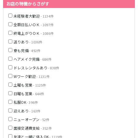
お店の特徴からさがす
JR武蔵野線
未経験者大歓迎
- 1134件
南越谷駅
西船橋駅
全額日払いＯＫ
- 1097件
南浦和駅
北朝霞駅
終電上がりＯＫ
- 1086件
府中本町駅
新秋津駅
送りあり
- 1036件
新八柱駅
新松戸駅
寮も完備
- 492件
東所沢駅
新三郷駅
ヘアメイク完備
- 684件
吉川駅
三郷駅
越谷レイクタウン駅
ドレスレンタルあり
- 838件
Wワーク歓迎
- 1131件
東京メトロ東西線
土曜も営業
- 1125件
中野駅
西船橋駅
日曜も営業
- 644件
浦安駅
葛西駅
私服OK
- 396件
西葛西駅
門前仲町駅
迎えあり
- 163件
南行徳駅
高田馬場駅
ニューオープン
- 52件
日本橋駅
飯田橋駅
面接交通費支給
- 352件
神楽坂駅
東陽町駅
友達と一緒に体入OK
- 1119件