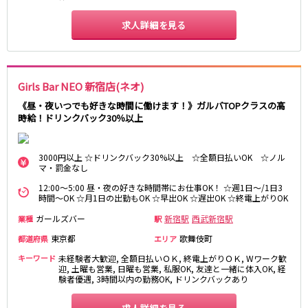
東急目黒線
求人詳細を見る
武蔵小杉駅
新丸子駅
目黒駅
武蔵小山駅
日吉駅
Girls Bar NEO 新宿店(ネオ)
《昼・夜いつでも好きな時間に働けます！》ガルバTOPクラスの高
JR常磐線(上野～取手)
時給！ドリンクバック30％以上
上野駅
柏駅
北千住駅
松戸駅
3000円以上 ☆ドリンクバック30%以上 ☆全額日払いOK ☆ノル
マ・罰金なし
綾瀬駅
日暮里駅
12:00～5:00 昼・夜の好きな時間帯にお仕事OK！ ☆週1日～/1日3
南柏駅
取手駅
時間～OK ☆月1日の出勤もOK ☆早出OK ☆遅出OK ☆終電上がりOK
金町駅
北松戸駅
ガールズバー
新宿駅
西武新宿駅
業種
駅
新松戸駅
亀有駅
東京都
歌舞伎町
都道府県
エリア
馬橋駅
キーワード
未経験者大歓迎, 全額日払いＯＫ, 終電上がりＯＫ, Wワーク歓
迎, 土曜も営業, 日曜も営業, 私服OK, 友達と一緒に体入OK, 経
東京メトロ千代田線
験者優遇, 3時間以内の勤務OK, ドリンクバックあり
北千住駅
赤坂駅