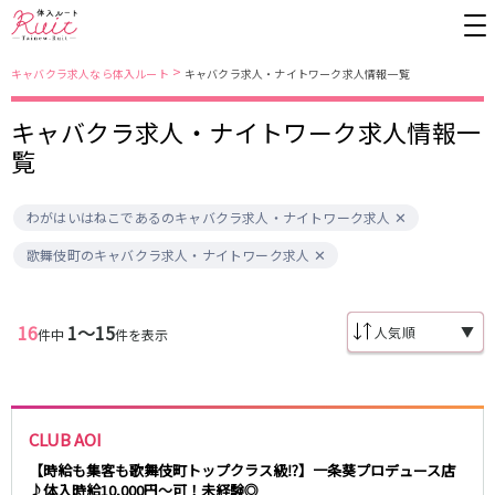
>
キャバクラ求人なら体入ルート
キャバクラ求人・ナイトワーク求人情報一覧
キャバクラ求人・ナイトワーク求人情報一
東京都
東京メトロ日比谷線
覧
上野
銀座駅
池袋
上野駅
わがはいはねこであるのキャバクラ求人・ナイトワーク求人
錦糸町・亀戸
秋葉原駅
新橋
北千住駅
吉祥寺
恵比寿駅
町田
六本木駅
歌舞伎町のキャバクラ求人・ナイトワーク求人
赤羽
中目黒駅
銀座
日比谷駅
立川
広尾駅
歌舞伎町
三ノ輪駅
五反田
蒲田
16
1〜15
▼
件中
件を表示
都営大江戸線
ひばりヶ丘・久米川
神田
渋谷
北千住
上野御徒町駅
六本木駅
八王子
練馬
練馬駅
門前仲町駅
CLUB AOI
六本木
品川・大井町・大森
東新宿駅
両国駅
秋葉原
中野
【時給も集客も歌舞伎町トップクラス級⁉】一条葵プロデュース店
東中野駅
飯田橋駅
♪体入時給10,000円～可！未経験◎
恵比寿
葛西