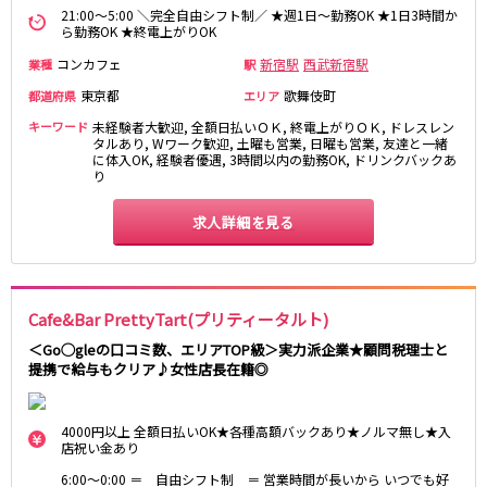
21:00～5:00 ＼完全自由シフト制／ ★週1日～勤務OK ★1日3時間か
ら勤務OK ★終電上がりOK
都営浅草線
コンカフェ
新宿駅
西武新宿駅
業種
駅
新橋駅
五反田駅
東京都
歌舞伎町
都道府県
エリア
浅草駅
浅草橋駅
キーワード
未経験者大歓迎, 全額日払いＯＫ, 終電上がりＯＫ, ドレスレン
タルあり, Wワーク歓迎, 土曜も営業, 日曜も営業, 友達と一緒
東京メトロ銀座線
に体入OK, 経験者優遇, 3時間以内の勤務OK, ドリンクバックあ
り
新橋駅
銀座駅
上野駅
求人詳細を見る
上野広小路駅
神田駅
渋谷駅
赤坂見附駅
浅草駅
田原町駅
末広町駅
Cafe&Bar PrettyTart(プリティータルト)
表参道駅
外苑前駅
＜Go◯gleの口コミ数、エリアTOP級＞実力派企業★顧問税理士と
提携で給与もクリア♪女性店長在籍◎
西武新宿線
西武新宿駅
本川越駅
4000円以上 全額日払いOK★各種高額バックあり★ノルマ無し★入
店祝い金あり
所沢駅
東村山駅
久米川駅
新所沢駅
6:00～0:00 ＝ 自由シフト制 ＝ 営業時間が長いから いつでも好