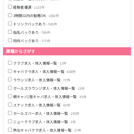
経験者優遇
- 1132件
JR湘南新宿ライン
3時間以内の勤務OK
- 1082件
池袋駅
大宮駅
ドリンクバックあり
- 983件
赤羽駅
横浜駅
指名バックあり
- 789件
恵比寿駅
渋谷駅
同伴バックあり
- 777件
武蔵小杉駅
浦和駅
大船駅
戸塚駅
業種からさがす
東戸塚駅
クラブ求人・体入情報一覧
- 13件
東急多摩川線
キャバクラ求人・体入情報一覧
- 608件
ラウンジ求人・体入情報一覧
- 73件
蒲田駅
ガールズラウンジ求人・体入情報一覧
- 15件
西武国分寺線
朝キャバ/昼キャバ求人・体入情報一覧
- 30件
スナック求人・体入情報一覧
- 63件
東村山駅
国分寺駅
ガールズバー求人・体入情報一覧
- 295件
新京成電鉄線
ニュークラブ求人・体入情報一覧
- 3件
熟女キャバクラ求人・体入情報一覧
- 17件
松戸駅
新津田沼駅