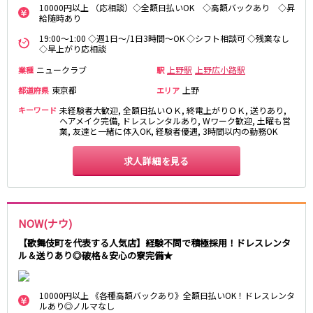
10000円以上 （応相談）◇全額日払いOK ◇高額バックあり ◇昇
新橋駅
池袋駅
春日部
南浦和
給随時あり
上野駅
新宿駅
蕨
上尾
19:00～1:00 ◇週1日～/1日3時間～OK ◇シフト相談可 ◇残業なし
秋葉原駅
神田駅
◇早上がり応相談
飯能・狭山
深谷
五反田駅
恵比寿駅
坂戸・東松山
ニュークラブ
上野駅
上野広小路駅
業種
駅
渋谷駅
御徒町駅
東京都
上野
都道府県
エリア
品川駅
日暮里駅
千葉県
キーワード
未経験者大歓迎, 全額日払いＯＫ, 終電上がりＯＫ, 送りあり,
駒込駅
大塚駅
ヘアメイク完備, ドレスレンタルあり, Wワーク歓迎, 土曜も営
千葉
船橋
業, 友達と一緒に体入OK, 経験者優遇, 3時間以内の勤務OK
高田馬場駅
巣鴨駅
柏
市川・浦安
西日暮里駅
新大久保駅
市原・木更津・君津
求人詳細を見る
松戸
目黒駅
有楽町駅
成田・四街道・香取
津田沼
目白駅
原宿駅
八千代台・勝田台
東金・茂原・長生
東京メトロ丸ノ内線
NOW(ナウ)
栃木県
【歌舞伎町を代表する人気店】経験不問で積極採用！ドレスレンタ
池袋駅
銀座駅
宇都宮
小山
ル＆送りあり◎破格＆安心の寮完備★
新宿駅
赤坂見附駅
荻窪駅
新宿三丁目駅
茨城県
10000円以上 《各種高額バックあり》全額日払いOK！ドレスレンタ
新高円寺駅
南阿佐ケ谷駅
ルあり◎ノルマなし