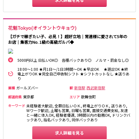
求人詳細を見る
湯島駅
綾瀬駅
町屋駅
西日暮里駅
表参道駅
乃木坂駅
花魁Tokyo(オイラントウキョウ)
都営新宿線
【ガチで稼ぎたい子、必見！】超好立地｜常連様に愛されて5年の
お店｜集客力No. 1級の高級ガルバ◆
本八幡駅
住吉駅
新宿三丁目駅
岩本町駅
5000円以上 日払いOK◎ 各種バックあり◎ ノルマ・罰金なし◎
小川町駅
森下駅
瑞江駅
一之江駅
18:00～1:00 ★月1日～/1日3時間～OK ★早出OK ★遅出OK ★終
電上がりOK ★完全自己申告制シフト ★シフトカットなし ★送りあ
船堀駅
菊川駅
り
ガールズバー
新宿駅
西武新宿駅
業種
駅
つくばエクスプレス
東京都
歌舞伎町
都道府県
エリア
秋葉原駅
北千住駅
キーワード
未経験者大歓迎, 全額日払いＯＫ, 終電上がりＯＫ, 送りあり,
つくば駅
研究学園駅
Wワーク歓迎, 土曜も営業, 日曜も営業, 面接交通費支給, 友達
と一緒に体入OK, 経験者優遇, 3時間以内の勤務OK, ドリンクバ
浅草駅
守谷駅
ックあり, 指名バックあり, 同伴バックあり
三郷中央駅
八潮駅
求人詳細を見る