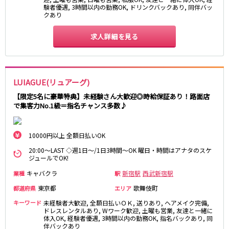
験者優遇, 3時間以内の勤務OK, ドリンクバックあり, 同伴バッ
クあり
JR東海道本線
求人詳細を見る
新橋駅
川崎駅
横浜駅
藤沢駅
平塚駅
大船駅
品川駅
大磯駅
LUIAGUE(リュアーグ)
戸塚駅
茅ヶ崎駅
【限定5名に豪華特典】未経験さん大歓迎◎時給保証あり！路面店
辻堂駅
小田原駅
で集客力No.1級＝指名チャンス多数♪
東急東横線
10000円以上 全額日払いOK
横浜駅
渋谷駅
20:00～LAST ◇週1日～/1日3時間～OK 曜日・時間はアナタのスケ
武蔵小杉駅
中目黒駅
ジュールでOK!
自由が丘駅
代官山駅
キャバクラ
新宿駅
西武新宿駅
業種
駅
新丸子駅
学芸大学駅
東京都
歌舞伎町
都道府県
エリア
綱島駅
祐天寺駅
キーワード
未経験者大歓迎, 全額日払いＯＫ, 送りあり, ヘアメイク完備,
元住吉駅
日吉駅
ドレスレンタルあり, Wワーク歓迎, 土曜も営業, 友達と一緒に
体入OK, 経験者優遇, 3時間以内の勤務OK, 指名バックあり, 同
菊名駅
伴バックあり