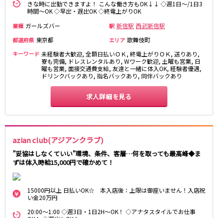
きな時に出勤できますよ！ こんな働き方もOK↓↓ ◇週1日～/1日3
高田馬場駅
航空公園駅
時間～OK ◇早出・遅出OK ◇終電上がりOK
新井薬師前駅
ガールズバー
新宿駅
西武新宿駅
業種
駅
東京都
歌舞伎町
都道府県
エリア
JR根岸線
キーワード
未経験者大歓迎, 全額日払いＯＫ, 終電上がりＯＫ, 送りあり,
関内駅
横浜駅
寮も完備, ドレスレンタルあり, Wワーク歓迎, 土曜も営業, 日
曜も営業, 面接交通費支給, 友達と一緒に体入OK, 経験者優遇,
桜木町駅
大船駅
ドリンクバックあり, 指名バックあり, 同伴バックあり
西武池袋線
求人詳細を見る
池袋駅
練馬駅
所沢駅
ひばりヶ丘駅
東久留米駅
秋津駅
azian club(アジアンクラブ)
清瀬駅
桜台駅
”妥協はしなくていい”環境、条件、客層…何を取っても最高峰◆ま
ずは体入時給15,000円で確かめて！
飯能駅
大泉学園駅
保谷駅
石神井公園駅
西所沢駅
吾野駅
15000円以上 日払いOK☆ 本入店後：上限は御座いません！入店祝
い金20万円
JR横浜線
20:00～1:00 ◇週3日・1日2H～OK！ ◇アナタスタイルでお仕事