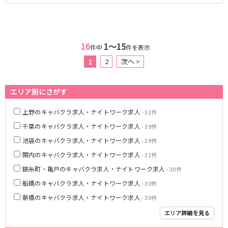
京成幕張本郷駅
東武伊勢崎線
16
1〜15
件中
件を表示
北千住駅
新越谷駅
2
次へ >
1
草加駅
獨協大学前駅
館林駅
春日部駅
エリア別にさがす
押上〈スカイツリー前〉駅
谷塚駅
竹ノ塚駅
浅草駅
上野のキャバクラ求人・ナイトワーク求人
- 32件
久喜駅
新伊勢崎駅
千葉のキャバクラ求人・ナイトワーク求人
- 39件
西新井駅
太田駅
池袋のキャバクラ求人・ナイトワーク求人
- 29件
伊勢崎駅
羽生駅
関内のキャバクラ求人・ナイトワーク求人
- 31件
せんげん台駅
大袋駅
錦糸町・亀戸のキャバクラ求人・ナイトワーク求人
加須駅
花崎駅
- 30件
南羽生駅
蒲生駅
船橋のキャバクラ求人・ナイトワーク求人
- 30件
茂林寺前駅
牛田駅
新橋のキャバクラ求人・ナイトワーク求人
- 30件
越谷駅
五反野駅
エリア詳細を見る
小菅駅