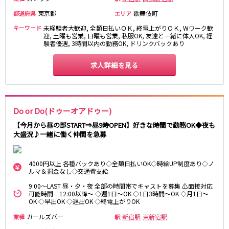
松原駅
東京都
歌舞伎町
都道府県
エリア
キーワード
未経験者大歓迎, 全額日払いＯＫ, 終電上がりＯＫ, Wワーク歓
JR南武線
迎, 土曜も営業, 日曜も営業, 私服OK, 友達と一緒に体入OK, 経
験者優遇, 3時間以内の勤務OK, ドリンクバックあり
立川駅
川崎駅
武蔵溝ノ口駅
武蔵小杉駅
求人詳細を見る
府中本町駅
武蔵新城駅
登戸駅
稲田堤駅
Do or Do(ドゥーオアドゥー)
JR横須賀線
【今月から昼の部START⇒昼9時OPEN】好きな時間で勤務OK◆夜も
新橋駅
横浜駅
大盛況♪一緒に働く仲間を急募
品川駅
大船駅
戸塚駅
東戸塚駅
4000円以上 各種バックあり◇全額日払いOK◇時給UP制度あり◇ノ
久里浜駅
横須賀駅
ルマ＆罰金なし◇交通費支給
鎌倉駅
9:00～LAST 昼・夕・夜 全部の時間帯でキャストを募集 ⚠面接対応
可能時間 12:00以降～ ◇週1日～OK ◇1日3時間～OK ◇月1日～
OK ◇早出OK ◇遅出OK ◇終電上がりOK
JR埼京線
ガールズバー
新宿駅
東新宿駅
業種
駅
池袋駅
大宮駅