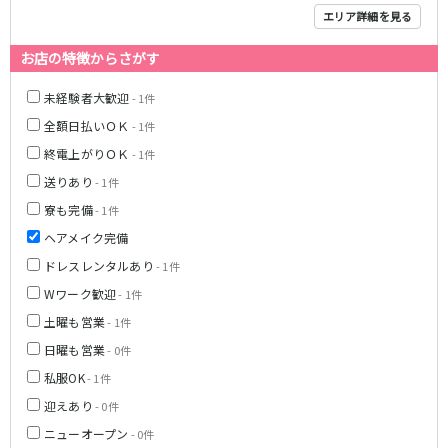
エリア詳細を見る
神戸三宮駅
梅田駅
十三駅
夙川駅
お店の特徴からさがす
塚口駅
武庫之荘駅
未経験者大歓迎
- 1件
近鉄大阪線
全額日払いＯＫ
- 1件
大和八木駅
布施駅
終電上がりＯＫ
- 1件
近鉄八尾駅
送りあり
- 1件
寮も完備
- 1件
南海高野線(りんかんサンライン)
ヘアメイク完備
堺東駅
今宮戎駅
ドレスレンタルあり
- 1件
Wワーク歓迎
- 1件
Osaka Metro谷町線
土曜も営業
- 1件
東梅田駅
中崎町駅
日曜も営業
- 0件
守口駅
私服OK
- 1件
迎えあり
- 0件
JR山陽本線(神戸線)(神戸～姫路)
ニューオープン
- 0件