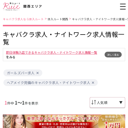
>
>
キャバクラ求人なら体入ルート
体入ルート関西
キャバクラ求人・ナイトワーク求人情報一
キャバクラ求人・ナイトワーク求人情報一
大阪市
JR東西線
覧
北新地
北新地駅
ミナミ
京橋駅
即日体験入店できるキャバクラ求人・ナイトワーク求人情報一覧
詳しく見る
京橋
尼崎駅
キタ
新福島駅
をみる
堺東・岸和田
天満
JR東海道本線(京都線)(京都～大阪)
十三
大阪市
ガールズバー求人
茨木・高槻
西中島
大阪駅
高槻駅
ヘアメイク完備のキャバクラ求人・ナイトワーク求人
布施・八尾
香里園・守口
茨木駅
江坂・石橋
JR東海道本線(神戸線)(大阪～神戸)
1
1〜1
▼
件中
件を表示
兵庫県
三ノ宮駅
大阪駅
三宮
尼崎・西宮・芦屋
尼崎駅
西宮駅
姫路
加古川・東加古川・明石
塚本駅
神戸駅