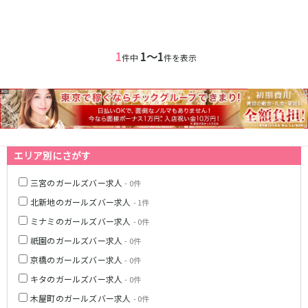
0
選択した内容で設定
該当求人
件
心斎橋駅
なんば駅
梅田駅
西中島南方駅
1
1〜1
江坂駅
淀屋橋駅
件中
件を表示
JR紀勢本線(きのくに線)(新宮～和歌山)
和歌山駅
わかやま電鉄貴志川線
エリア別にさがす
和歌山駅
三宮のガールズバー求人
- 0件
北新地のガールズバー求人
- 1件
JR東海道本線(琵琶湖線)(米原～京都)
ミナミのガールズバー求人
- 0件
草津駅
石山駅
祇園のガールズバー求人
- 0件
彦根駅
南草津駅
京橋のガールズバー求人
- 0件
瀬田駅
キタのガールズバー求人
- 0件
阪急神戸本線
木屋町のガールズバー求人
- 0件