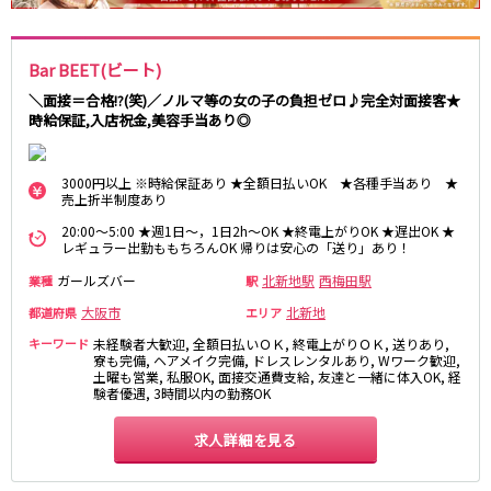
さくら夙川駅
京都市
Bar BEET(ビート)
阪急京都本線
祇園
木屋町
＼面接＝合格!?(笑)／ノルマ等の女の子の負担ゼロ♪完全対面接客★
大宮駅
京都河原町駅
時給保証,入店祝金,美容手当あり◎
奈良
梅田駅
十三駅
奈良市
南方駅
橿原市
高槻市駅
3000円以上 ※時給保証あり ★全額日払いOK ★各種手当あり ★
中和
上新庄駅
茨木市駅
売上折半制度あり
20:00～5:00 ★週1日～，1日2h～OK ★終電上がりOK ★遅出OK ★
滋賀県
JR奈良線
レギュラー出勤ももちろんOK 帰りは安心の「送り」あり！
ガールズバー
北新地駅
西梅田駅
業種
駅
草津
奈良駅
長浜
ＪＲ小倉駅
大阪市
北新地
彦根
瀬田
都道府県
エリア
京阪本線
東近江
大津・南部
キーワード
未経験者大歓迎, 全額日払いＯＫ, 終電上がりＯＫ, 送りあり,
寮も完備, ヘアメイク完備, ドレスレンタルあり, Wワーク歓迎,
土曜も営業, 私服OK, 面接交通費支給, 友達と一緒に体入OK, 経
祇園四条駅
京橋駅
和歌山県
験者優遇, 3時間以内の勤務OK
三条駅
香里園駅
和歌山市
枚方市駅
守口市駅
求人詳細を見る
Osaka Metro御堂筋線