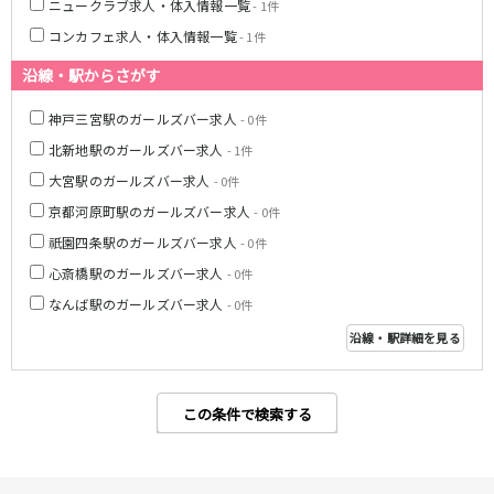
ニュークラブ求人・体入情報一覧
- 1件
姫路駅
コンカフェ求人・体入情報一覧
- 1件
JR大阪環状線
沿線・駅からさがす
大阪駅
京橋駅
神戸三宮駅のガールズバー求人
- 0件
天満駅
弁天町駅
北新地駅のガールズバー求人
- 1件
森ノ宮駅
福島駅
大宮駅のガールズバー求人
- 0件
京都河原町駅のガールズバー求人
- 0件
Osaka Metro堺筋線
祇園四条駅のガールズバー求人
- 0件
長堀橋駅
扇町駅
心斎橋駅のガールズバー求人
- 0件
日本橋駅
北浜駅
なんば駅のガールズバー求人
- 0件
恵美須町駅
沿線・駅詳細を見る
近鉄難波線
近鉄日本橋駅
布施駅
この条件で検索する
Osaka Metro千日前線