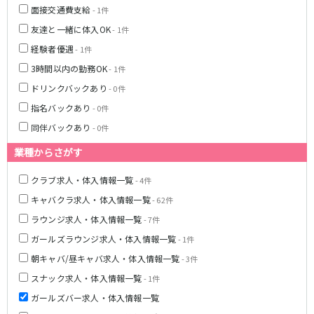
姫路駅
東加古川駅
面接交通費支給
- 1件
明石駅
土山駅
友達と一緒に体入OK
- 1件
神戸駅
経験者優遇
- 1件
3時間以内の勤務OK
- 1件
山陽電鉄本線
ドリンクバックあり
- 0件
山陽姫路駅
播磨町駅
指名バックあり
- 0件
山陽明石駅
同伴バックあり
- 0件
阪急宝塚本線
業種からさがす
十三駅
クラブ求人・体入情報一覧
- 4件
キャバクラ求人・体入情報一覧
- 62件
阪神本線
ラウンジ求人・体入情報一覧
- 7件
神戸三宮駅
尼崎駅
ガールズラウンジ求人・体入情報一覧
- 1件
西宮駅
出屋敷駅
朝キャバ/昼キャバ求人・体入情報一覧
- 3件
福島駅
スナック求人・体入情報一覧
- 1件
ガールズバー求人・体入情報一覧
JR山陽本線(姫路～岡山)