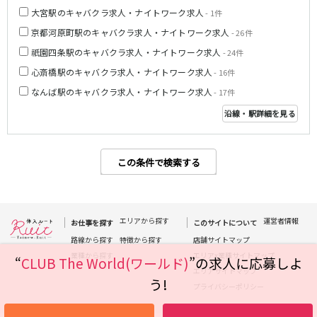
大宮駅のキャバクラ求人・ナイトワーク求人
姫路駅
- 1件
京都河原町駅のキャバクラ求人・ナイトワーク求人
- 26件
JR大阪環状線
祇園四条駅のキャバクラ求人・ナイトワーク求人
- 24件
心斎橋駅のキャバクラ求人・ナイトワーク求人
大阪駅
京橋駅
- 16件
天満駅
弁天町駅
なんば駅のキャバクラ求人・ナイトワーク求人
- 17件
森ノ宮駅
福島駅
沿線・駅詳細を見る
Osaka Metro堺筋線
この条件で検索する
長堀橋駅
扇町駅
日本橋駅
北浜駅
恵美須町駅
エリアから探す
運営者情報
お仕事を探す
このサイトについて
近鉄難波線
路線から探す
特徴から探す
店舗サイトマップ
業種から探す
エリアx業種サイトマップ
“
CLUB The World(ワールド)
”の求人に応募しよ
近鉄日本橋駅
布施駅
エリアサイトマップ
う!
プライバシーポリシー
Osaka Metro千日前線