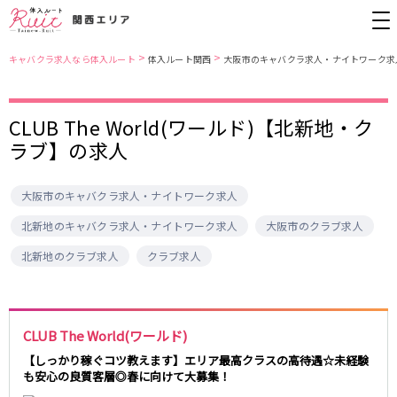
>
>
キャバクラ求人なら体入ルート
体入ルート関西
大阪市のキャバクラ求人・ナイトワーク求
大阪市
JR東西線
CLUB The World(ワールド)【北新地・ク
ラブ】の求人
北新地
北新地駅
ミナミ
京橋駅
京橋
尼崎駅
キタ
新福島駅
大阪市のキャバクラ求人・ナイトワーク求人
堺東・岸和田
天満
JR東海道本線(京都線)(京都～大阪)
十三
大阪市
北新地のキャバクラ求人・ナイトワーク求人
大阪市のクラブ求人
茨木・高槻
西中島
大阪駅
高槻駅
北新地のクラブ求人
クラブ求人
布施・八尾
香里園・守口
茨木駅
江坂・石橋
JR東海道本線(神戸線)(大阪～神戸)
兵庫県
CLUB The World(ワールド)
三ノ宮駅
大阪駅
三宮
尼崎・西宮・芦屋
【しっかり稼ぐコツ教えます】エリア最高クラスの高待遇☆未経験
尼崎駅
西宮駅
も安心の良質客層◎春に向けて大募集！
姫路
加古川・東加古川・明石
塚本駅
神戸駅