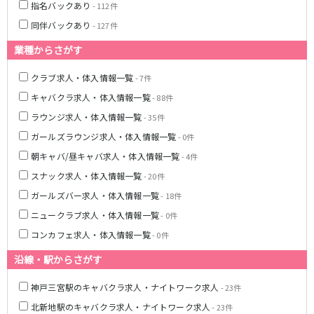
姫路駅
東加古川駅
指名バックあり
- 112件
明石駅
土山駅
同伴バックあり
- 127件
神戸駅
業種からさがす
山陽電鉄本線
クラブ求人・体入情報一覧
- 7件
キャバクラ求人・体入情報一覧
山陽姫路駅
播磨町駅
- 88件
山陽明石駅
ラウンジ求人・体入情報一覧
- 35件
ガールズラウンジ求人・体入情報一覧
- 0件
阪急宝塚本線
朝キャバ/昼キャバ求人・体入情報一覧
- 4件
十三駅
スナック求人・体入情報一覧
- 20件
ガールズバー求人・体入情報一覧
- 18件
阪神本線
ニュークラブ求人・体入情報一覧
- 0件
神戸三宮駅
尼崎駅
コンカフェ求人・体入情報一覧
- 0件
西宮駅
出屋敷駅
沿線・駅からさがす
福島駅
神戸三宮駅のキャバクラ求人・ナイトワーク求人
- 23件
JR山陽本線(姫路～岡山)
北新地駅のキャバクラ求人・ナイトワーク求人
- 23件