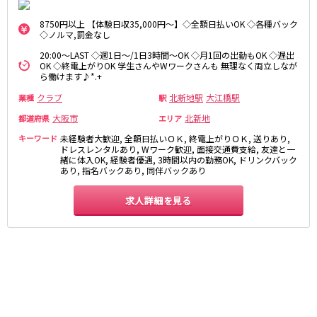
さくら夙川駅
京都市
8750円以上 【体験日収35,000円～】◇全額日払いOK ◇各種バック
◇ノルマ,罰金なし
阪急京都本線
祇園
木屋町
20:00～LAST ◇週1日～/1日3時間～OK ◇月1回の出勤もOK ◇遅出
OK ◇終電上がりOK 学生さんやWワークさんも 無理なく両立しなが
大宮駅
京都河原町駅
ら働けます♪*.+
奈良
梅田駅
十三駅
クラブ
北新地駅
大江橋駅
業種
駅
奈良市
南方駅
橿原市
高槻市駅
大阪市
北新地
都道府県
エリア
中和
上新庄駅
茨木市駅
キーワード
未経験者大歓迎, 全額日払いＯＫ, 終電上がりＯＫ, 送りあり,
ドレスレンタルあり, Wワーク歓迎, 面接交通費支給, 友達と一
滋賀県
JR奈良線
緒に体入OK, 経験者優遇, 3時間以内の勤務OK, ドリンクバック
あり, 指名バックあり, 同伴バックあり
草津
奈良駅
長浜
ＪＲ小倉駅
求人詳細を見る
彦根
瀬田
京阪本線
東近江
大津・南部
祇園四条駅
京橋駅
和歌山県
三条駅
香里園駅
和歌山市
枚方市駅
守口市駅
Osaka Metro御堂筋線