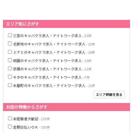
0
選択した内容で設定
該当求人
件
心斎橋駅
なんば駅
梅田駅
西中島南方駅
エリア別にさがす
江坂駅
淀屋橋駅
三宮のキャバクラ求人・ナイトワーク求人
- 25件
JR紀勢本線(きのくに線)(新宮～和歌山)
北新地のキャバクラ求人・ナイトワーク求人
- 22件
和歌山駅
ミナミのキャバクラ求人・ナイトワーク求人
- 20件
祇園のキャバクラ求人・ナイトワーク求人
- 15件
わかやま電鉄貴志川線
京橋のキャバクラ求人・ナイトワーク求人
- 11件
和歌山駅
キタのキャバクラ求人・ナイトワーク求人
- 7件
木屋町のキャバクラ求人・ナイトワーク求人
- 11件
JR東海道本線(琵琶湖線)(米原～京都)
エリア詳細を見る
草津駅
石山駅
彦根駅
南草津駅
お店の特徴からさがす
瀬田駅
未経験者大歓迎
- 170件
全額日払いＯＫ
阪急神戸本線
- 155件