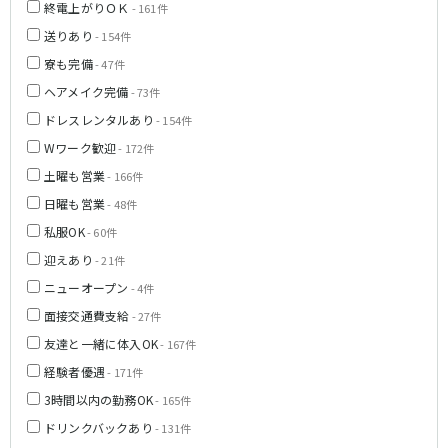
終電上がりＯＫ
- 161件
神戸三宮駅
梅田駅
送りあり
- 154件
十三駅
夙川駅
寮も完備
- 47件
塚口駅
武庫之荘駅
ヘアメイク完備
- 73件
近鉄大阪線
ドレスレンタルあり
- 154件
Wワーク歓迎
- 172件
大和八木駅
布施駅
土曜も営業
近鉄八尾駅
- 166件
日曜も営業
- 48件
南海高野線(りんかんサンライン)
私服OK
- 60件
迎えあり
堺東駅
- 21件
今宮戎駅
ニューオープン
- 4件
Osaka Metro谷町線
面接交通費支給
- 27件
友達と一緒に体入OK
東梅田駅
- 167件
中崎町駅
守口駅
経験者優遇
- 171件
3時間以内の勤務OK
- 165件
JR山陽本線(神戸線)(神戸～姫路)
ドリンクバックあり
- 131件