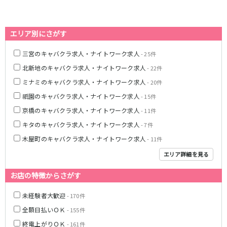
0
選択した内容で設定
該当求人
件
心斎橋駅
なんば駅
梅田駅
西中島南方駅
エリア別にさがす
江坂駅
淀屋橋駅
三宮のキャバクラ求人・ナイトワーク求人
- 25件
JR紀勢本線(きのくに線)(新宮～和歌山)
北新地のキャバクラ求人・ナイトワーク求人
- 22件
ミナミのキャバクラ求人・ナイトワーク求人
- 20件
和歌山駅
祇園のキャバクラ求人・ナイトワーク求人
- 15件
わかやま電鉄貴志川線
京橋のキャバクラ求人・ナイトワーク求人
- 11件
キタのキャバクラ求人・ナイトワーク求人
- 7件
和歌山駅
木屋町のキャバクラ求人・ナイトワーク求人
- 11件
JR東海道本線(琵琶湖線)(米原～京都)
エリア詳細を見る
草津駅
石山駅
お店の特徴からさがす
彦根駅
南草津駅
瀬田駅
未経験者大歓迎
- 170件
全額日払いＯＫ
- 155件
阪急神戸本線
終電上がりＯＫ
- 161件