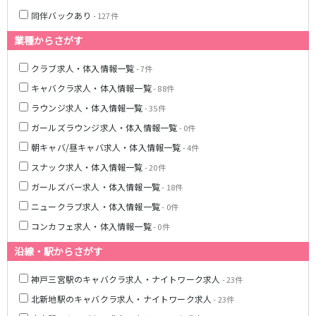
姫路駅
東加古川駅
同伴バックあり
- 127件
明石駅
土山駅
業種からさがす
神戸駅
クラブ求人・体入情報一覧
- 7件
山陽電鉄本線
キャバクラ求人・体入情報一覧
- 88件
山陽姫路駅
播磨町駅
ラウンジ求人・体入情報一覧
- 35件
山陽明石駅
ガールズラウンジ求人・体入情報一覧
- 0件
朝キャバ/昼キャバ求人・体入情報一覧
- 4件
阪急宝塚本線
スナック求人・体入情報一覧
- 20件
十三駅
ガールズバー求人・体入情報一覧
- 18件
ニュークラブ求人・体入情報一覧
- 0件
阪神本線
コンカフェ求人・体入情報一覧
- 0件
神戸三宮駅
尼崎駅
沿線・駅からさがす
西宮駅
出屋敷駅
福島駅
神戸三宮駅のキャバクラ求人・ナイトワーク求人
- 23件
北新地駅のキャバクラ求人・ナイトワーク求人
- 23件
JR山陽本線(姫路～岡山)