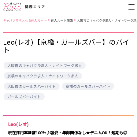
>
>
キャバクラ求人なら体入ルート
体入ルート関西
大阪市のキャバクラ求人・ナイトワーク求
Leo(レオ)【京橋・ガールズバー】のバイ
大阪市
JR東西線
ト
北新地
北新地駅
ミナミ
京橋駅
京橋
尼崎駅
キタ
新福島駅
大阪市のキャバクラ求人・ナイトワーク求人
堺東・岸和田
天満
JR東海道本線(京都線)(京都～大阪)
十三
大阪市
京橋のキャバクラ求人・ナイトワーク求人
茨木・高槻
西中島
大阪駅
高槻駅
大阪市のガールズバーバイト
京橋のガールズバーバイト
布施・八尾
香里園・守口
茨木駅
ガールズバーバイト
江坂・石橋
JR東海道本線(神戸線)(大阪～神戸)
兵庫県
三ノ宮駅
大阪駅
Leo(レオ)
三宮
尼崎・西宮・芦屋
尼崎駅
西宮駅
姫路
加古川・東加古川・明石
現在採用率ほぼ100％♪容姿・年齢関係なし★デニムOK！短期も◎
塚本駅
神戸駅