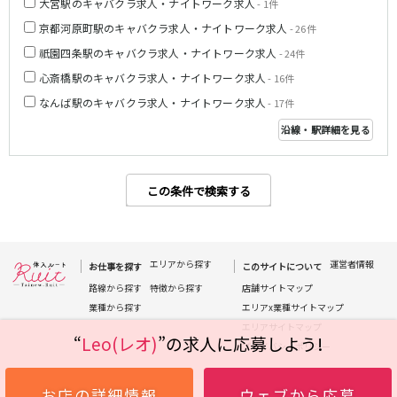
大宮駅のキャバクラ求人・ナイトワーク求人
- 1件
姫路駅
京都河原町駅のキャバクラ求人・ナイトワーク求人
- 26件
祇園四条駅のキャバクラ求人・ナイトワーク求人
- 24件
JR大阪環状線
心斎橋駅のキャバクラ求人・ナイトワーク求人
- 16件
大阪駅
京橋駅
なんば駅のキャバクラ求人・ナイトワーク求人
- 17件
天満駅
弁天町駅
沿線・駅詳細を見る
森ノ宮駅
福島駅
Osaka Metro堺筋線
この条件で検索する
長堀橋駅
扇町駅
日本橋駅
北浜駅
恵美須町駅
エリアから探す
運営者情報
お仕事を探す
このサイトについて
路線から探す
特徴から探す
店舗サイトマップ
近鉄難波線
業種から探す
エリアx業種サイトマップ
エリアサイトマップ
近鉄日本橋駅
布施駅
“
Leo(レオ)
”の求人に応募しよう!
プライバシーポリシー
Osaka Metro千日前線
お店の詳細情報
ウェブから応募