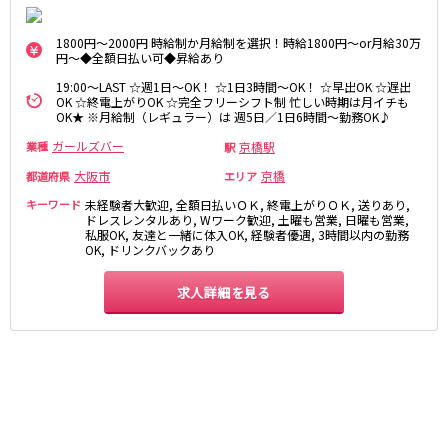
さくら夙川駅
京都市
1800円～2000円 時給制か月給制を選択！時給1800円～or月給30万
円～◆全額日払い可◆昇給あり
阪急京都本線
祇園
木屋町
19:00～LAST ☆週1日～OK！ ☆1日3時間～OK！ ☆早出OK ☆遅出
大宮駅
京都河原町駅
OK ☆終電上がりOK ☆完全フリーシフト制 忙しい時期は月イチも
奈良
OK★ ※月給制（レギュラー）は 週5日／1日6時間～勤務OK♪
梅田駅
十三駅
ガールズバー
京橋駅
業種
駅
奈良市
南方駅
橿原市
高槻市駅
大阪市
京橋
中和
上新庄駅
茨木市駅
都道府県
エリア
キーワード
未経験者大歓迎, 全額日払いＯＫ, 終電上がりＯＫ, 送りあり,
ドレスレンタルあり, Wワーク歓迎, 土曜も営業, 日曜も営業,
滋賀県
JR奈良線
私服OK, 友達と一緒に体入OK, 経験者優遇, 3時間以内の勤務
OK, ドリンクバックあり
草津
奈良駅
長浜
ＪＲ小倉駅
彦根
瀬田
求人詳細を見る
京阪本線
東近江
大津・南部
祇園四条駅
京橋駅
和歌山県
三条駅
香里園駅
和歌山市
枚方市駅
守口市駅
Osaka Metro御堂筋線