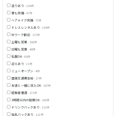
神戸三宮駅
梅田駅
送りあり
- 154件
十三駅
夙川駅
寮も完備
- 47件
塚口駅
武庫之荘駅
ヘアメイク完備
- 73件
ドレスレンタルあり
- 154件
近鉄大阪線
Wワーク歓迎
- 172件
大和八木駅
布施駅
土曜も営業
- 166件
近鉄八尾駅
日曜も営業
- 48件
私服OK
- 60件
南海高野線(りんかんサンライン)
迎えあり
- 21件
堺東駅
今宮戎駅
ニューオープン
- 4件
面接交通費支給
- 27件
Osaka Metro谷町線
友達と一緒に体入OK
- 167件
東梅田駅
中崎町駅
経験者優遇
- 171件
守口駅
3時間以内の勤務OK
- 165件
ドリンクバックあり
- 131件
JR山陽本線(神戸線)(神戸～姫路)
指名バックあり
- 112件