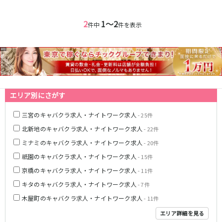
神戸三宮駅
梅田駅
十三駅
夙川駅
2
1〜2
件中
件を表示
塚口駅
武庫之荘駅
近鉄大阪線
大和八木駅
布施駅
近鉄八尾駅
エリア別にさがす
南海高野線(りんかんサンライン)
三宮のキャバクラ求人・ナイトワーク求人
- 25件
北新地のキャバクラ求人・ナイトワーク求人
- 22件
堺東駅
今宮戎駅
ミナミのキャバクラ求人・ナイトワーク求人
- 20件
Osaka Metro谷町線
祇園のキャバクラ求人・ナイトワーク求人
- 15件
京橋のキャバクラ求人・ナイトワーク求人
- 11件
東梅田駅
中崎町駅
守口駅
キタのキャバクラ求人・ナイトワーク求人
- 7件
木屋町のキャバクラ求人・ナイトワーク求人
- 11件
JR山陽本線(神戸線)(神戸～姫路)
エリア詳細を見る