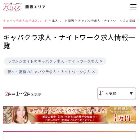
>
>
キャバクラ求人なら体入ルート
体入ルート関西
キャバクラ求人・ナイトワーク求人情報一
キャバクラ求人・ナイトワーク求人情報一
大阪市
JR東西線
覧
北新地
北新地駅
ミナミ
京橋駅
ラウンジエイトのキャバクラ求人・ナイトワーク求人
京橋
尼崎駅
キタ
新福島駅
堺東・岸和田
天満
茨木・高槻のキャバクラ求人・ナイトワーク求人
JR東海道本線(京都線)(京都～大阪)
十三
大阪市
茨木・高槻
西中島
大阪駅
高槻駅
布施・八尾
香里園・守口
2
1〜2
▼
件中
件を表示
茨木駅
江坂・石橋
JR東海道本線(神戸線)(大阪～神戸)
兵庫県
三ノ宮駅
大阪駅
三宮
尼崎・西宮・芦屋
尼崎駅
西宮駅
姫路
加古川・東加古川・明石
塚本駅
神戸駅