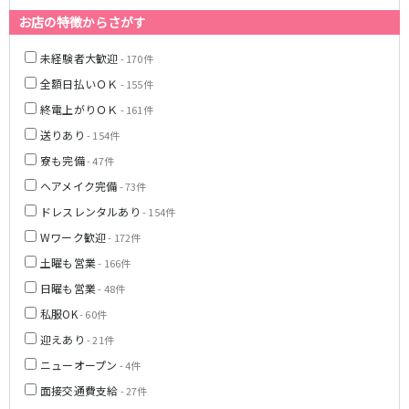
姫路駅
東加古川駅
お店の特徴からさがす
明石駅
土山駅
神戸駅
未経験者大歓迎
- 170件
全額日払いＯＫ
- 155件
山陽電鉄本線
終電上がりＯＫ
- 161件
山陽姫路駅
播磨町駅
送りあり
- 154件
山陽明石駅
寮も完備
- 47件
ヘアメイク完備
- 73件
阪急宝塚本線
ドレスレンタルあり
- 154件
十三駅
Wワーク歓迎
- 172件
土曜も営業
- 166件
阪神本線
日曜も営業
- 48件
神戸三宮駅
尼崎駅
私服OK
- 60件
西宮駅
出屋敷駅
迎えあり
- 21件
福島駅
ニューオープン
- 4件
面接交通費支給
- 27件
JR山陽本線(姫路～岡山)