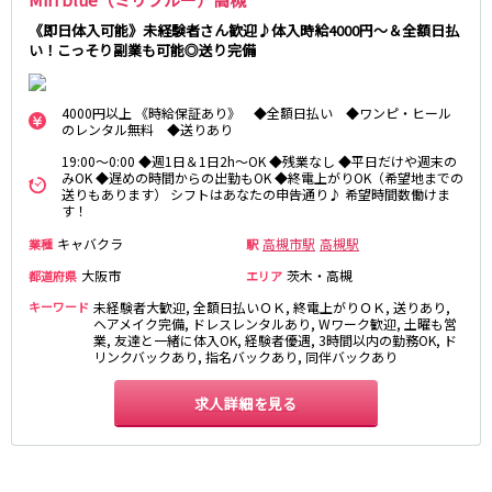
0
選択した内容で設定
該当求人
件
《即日体入可能》未経験者さん歓迎♪体入時給4000円～＆全額日払
心斎橋駅
なんば駅
い！こっそり副業も可能◎送り完備
梅田駅
西中島南方駅
江坂駅
淀屋橋駅
4000円以上 《時給保証あり》 ◆全額日払い ◆ワンピ・ヒール
のレンタル無料 ◆送りあり
JR紀勢本線(きのくに線)(新宮～和歌山)
19:00～0:00 ◆週1日＆1日2h～OK ◆残業なし ◆平日だけや週末の
みOK ◆遅めの時間からの出勤もOK ◆終電上がりOK（希望地までの
和歌山駅
送りもあります） シフトはあなたの申告通り♪ 希望時間数働けま
す！
わかやま電鉄貴志川線
キャバクラ
高槻市駅
高槻駅
業種
駅
和歌山駅
大阪市
茨木・高槻
都道府県
エリア
キーワード
未経験者大歓迎, 全額日払いＯＫ, 終電上がりＯＫ, 送りあり,
ヘアメイク完備, ドレスレンタルあり, Wワーク歓迎, 土曜も営
JR東海道本線(琵琶湖線)(米原～京都)
業, 友達と一緒に体入OK, 経験者優遇, 3時間以内の勤務OK, ド
リンクバックあり, 指名バックあり, 同伴バックあり
草津駅
石山駅
彦根駅
南草津駅
求人詳細を見る
瀬田駅
阪急神戸本線