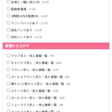
友達と一緒に体入OK
- 167件
姫路駅
経験者優遇
- 171件
3時間以内の勤務OK
- 165件
JR大阪環状線
ドリンクバックあり
- 131件
大阪駅
京橋駅
指名バックあり
- 112件
天満駅
弁天町駅
同伴バックあり
- 127件
森ノ宮駅
福島駅
業種からさがす
Osaka Metro堺筋線
クラブ求人・体入情報一覧
- 7件
長堀橋駅
扇町駅
キャバクラ求人・体入情報一覧
- 88件
日本橋駅
北浜駅
ラウンジ求人・体入情報一覧
- 35件
恵美須町駅
ガールズラウンジ求人・体入情報一覧
- 0件
近鉄難波線
朝キャバ/昼キャバ求人・体入情報一覧
- 4件
スナック求人・体入情報一覧
- 20件
近鉄日本橋駅
布施駅
ガールズバー求人・体入情報一覧
- 18件
Osaka Metro千日前線
ニュークラブ求人・体入情報一覧
- 0件
コンカフェ求人・体入情報一覧
- 0件