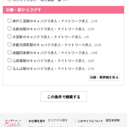
なんば駅
日本橋駅
小路駅
新深江駅
沿線・駅からさがす
神戸三宮駅のキャバクラ求人・ナイトワーク求人
- 23件
Osaka Metro四つ橋線
北新地駅のキャバクラ求人・ナイトワーク求人
- 23件
なんば駅
西梅田駅
大宮駅のキャバクラ求人・ナイトワーク求人
- 1件
京都河原町駅のキャバクラ求人・ナイトワーク求人
- 26件
阪神なんば線
祇園四条駅のキャバクラ求人・ナイトワーク求人
- 24件
尼崎駅
九条駅
心斎橋駅のキャバクラ求人・ナイトワーク求人
- 16件
なんば駅のキャバクラ求人・ナイトワーク求人
- 17件
JR関西本線(大和路線)(加茂～ＪＲ難波)
沿線・駅詳細を見る
奈良駅
八尾駅
近鉄奈良線
この条件で検索する
新大宮駅
近鉄奈良駅
布施駅
エリアから探す
運営者情報
お仕事を探す
このサイトについて
JR紀勢本線(和歌山～和歌山市)