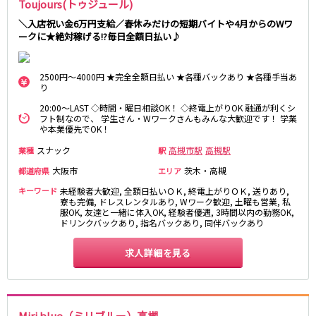
Toujours(トゥジュール)
さくら夙川駅
京都市
＼入店祝い金6万円支給／春休みだけの短期バイトや4月からのWワ
ークに★絶対稼げる!?毎日全額日払い♪
阪急京都本線
祇園
木屋町
大宮駅
京都河原町駅
2500円～4000円 ★完全全額日払い ★各種バックあり ★各種手当あ
奈良
り
梅田駅
十三駅
奈良市
南方駅
橿原市
高槻市駅
20:00～LAST ◇時間・曜日相談OK！ ◇終電上がりOK 融通が利くシ
フト制なので、 学生さん・Wワークさんもみんな大歓迎です！ 学業
中和
上新庄駅
茨木市駅
や本業優先でOK！
スナック
高槻市駅
高槻駅
業種
駅
滋賀県
JR奈良線
大阪市
茨木・高槻
都道府県
エリア
草津
奈良駅
長浜
ＪＲ小倉駅
キーワード
未経験者大歓迎, 全額日払いＯＫ, 終電上がりＯＫ, 送りあり,
彦根
瀬田
寮も完備, ドレスレンタルあり, Wワーク歓迎, 土曜も営業, 私
服OK, 友達と一緒に体入OK, 経験者優遇, 3時間以内の勤務OK,
京阪本線
東近江
大津・南部
ドリンクバックあり, 指名バックあり, 同伴バックあり
祇園四条駅
京橋駅
和歌山県
求人詳細を見る
三条駅
香里園駅
和歌山市
枚方市駅
守口市駅
Osaka Metro御堂筋線
Miri blue（ミリブルー）高槻