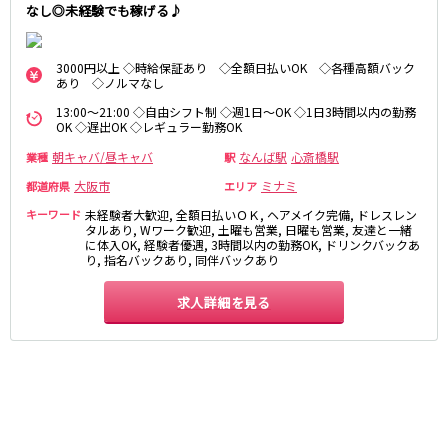
なし◎未経験でも稼げる♪
さくら夙川駅
京都市
阪急京都本線
祇園
木屋町
3000円以上 ◇時給保証あり ◇全額日払いOK ◇各種高額バック
あり ◇ノルマなし
大宮駅
京都河原町駅
13:00～21:00 ◇自由シフト制 ◇週1日～OK ◇1日3時間以内の勤務
奈良
梅田駅
十三駅
OK ◇遅出OK ◇レギュラー勤務OK
奈良市
南方駅
橿原市
高槻市駅
朝キャバ/昼キャバ
なんば駅
心斎橋駅
業種
駅
中和
上新庄駅
茨木市駅
大阪市
ミナミ
都道府県
エリア
キーワード
未経験者大歓迎, 全額日払いＯＫ, ヘアメイク完備, ドレスレン
滋賀県
JR奈良線
タルあり, Wワーク歓迎, 土曜も営業, 日曜も営業, 友達と一緒
に体入OK, 経験者優遇, 3時間以内の勤務OK, ドリンクバックあ
草津
奈良駅
長浜
ＪＲ小倉駅
り, 指名バックあり, 同伴バックあり
彦根
瀬田
求人詳細を見る
京阪本線
東近江
大津・南部
祇園四条駅
京橋駅
和歌山県
三条駅
香里園駅
和歌山市
枚方市駅
守口市駅
Osaka Metro御堂筋線