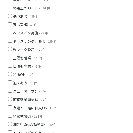
神戸三宮駅
梅田駅
終電上がりＯＫ
- 161件
十三駅
夙川駅
送りあり
- 154件
塚口駅
武庫之荘駅
寮も完備
- 47件
ヘアメイク完備
- 73件
近鉄大阪線
ドレスレンタルあり
- 154件
大和八木駅
布施駅
Wワーク歓迎
- 172件
近鉄八尾駅
土曜も営業
- 166件
日曜も営業
南海高野線(りんかんサンライン)
- 48件
私服OK
- 60件
堺東駅
今宮戎駅
迎えあり
- 21件
ニューオープン
Osaka Metro谷町線
- 4件
面接交通費支給
- 27件
東梅田駅
中崎町駅
友達と一緒に体入OK
- 167件
守口駅
経験者優遇
- 171件
JR山陽本線(神戸線)(神戸～姫路)
3時間以内の勤務OK
- 165件
ドリンクバックあり
- 131件