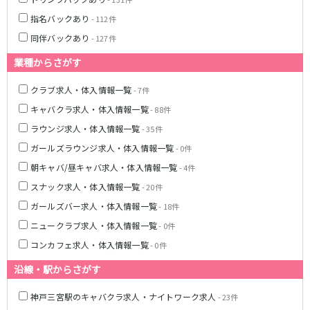
姫路駅
東加古川駅
指名バックあり
- 112件
明石駅
土山駅
同伴バックあり
神戸駅
- 127件
業種からさがす
山陽電鉄本線
クラブ求人・体入情報一覧
- 7件
山陽姫路駅
播磨町駅
キャバクラ求人・体入情報一覧
- 88件
山陽明石駅
ラウンジ求人・体入情報一覧
- 35件
阪急宝塚本線
ガールズラウンジ求人・体入情報一覧
- 0件
朝キャバ/昼キャバ求人・体入情報一覧
- 4件
十三駅
スナック求人・体入情報一覧
- 20件
阪神本線
ガールズバー求人・体入情報一覧
- 18件
ニュークラブ求人・体入情報一覧
- 0件
神戸三宮駅
尼崎駅
コンカフェ求人・体入情報一覧
- 0件
西宮駅
出屋敷駅
福島駅
沿線・駅からさがす
神戸三宮駅のキャバクラ求人・ナイトワーク求人
JR山陽本線(姫路～岡山)
- 23件