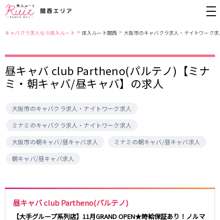
>
>
キャバクラ求人なら体入ルート
体入ルート関西
大阪市のキャバクラ求人・ナイトワーク求
大阪市
JR東西線
昼キャバ club Partheno(パルテノ)【ミナ
ミ・朝キャバ/昼キャバ】の求人
北新地
北新地駅
ミナミ
京橋駅
京橋
尼崎駅
キタ
新福島駅
大阪市のキャバクラ求人・ナイトワーク求人
堺東・岸和田
天満
JR東海道本線(京都線)(京都～大阪)
十三
大阪市
ミナミのキャバクラ求人・ナイトワーク求人
茨木・高槻
西中島
大阪駅
高槻駅
大阪市の朝キャバ/昼キャバ求人
ミナミの朝キャバ/昼キャバ求人
布施・八尾
香里園・守口
茨木駅
江坂・石橋
朝キャバ/昼キャバ求人
JR東海道本線(神戸線)(大阪～神戸)
兵庫県
三ノ宮駅
大阪駅
三宮
尼崎・西宮・芦屋
昼キャバ club Partheno(パルテノ)
尼崎駅
西宮駅
姫路
加古川・東加古川・明石
塚本駅
神戸駅
【大手グループ系列店】11月GRAND OPEN★時給保証あり！ノルマ