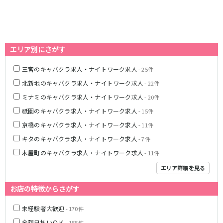
0
選択した内容で設定
該当求人
件
心斎橋駅
なんば駅
梅田駅
西中島南方駅
江坂駅
淀屋橋駅
エリア別にさがす
JR紀勢本線(きのくに線)(新宮～和歌山)
三宮のキャバクラ求人・ナイトワーク求人
- 25件
和歌山駅
北新地のキャバクラ求人・ナイトワーク求人
- 22件
ミナミのキャバクラ求人・ナイトワーク求人
- 20件
わかやま電鉄貴志川線
祇園のキャバクラ求人・ナイトワーク求人
- 15件
和歌山駅
京橋のキャバクラ求人・ナイトワーク求人
- 11件
キタのキャバクラ求人・ナイトワーク求人
- 7件
JR東海道本線(琵琶湖線)(米原～京都)
木屋町のキャバクラ求人・ナイトワーク求人
- 11件
草津駅
石山駅
エリア詳細を見る
彦根駅
南草津駅
お店の特徴からさがす
瀬田駅
未経験者大歓迎
- 170件
阪急神戸本線
全額日払いＯＫ
- 155件