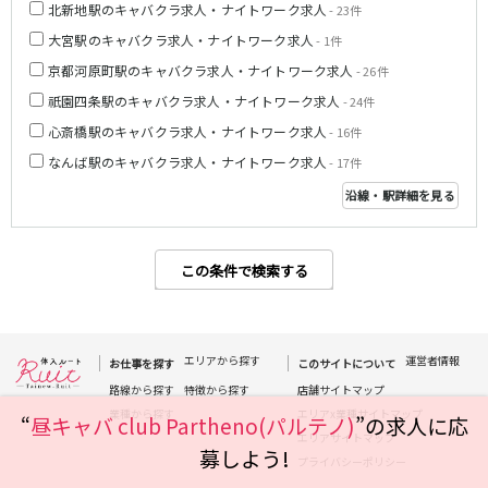
北新地駅のキャバクラ求人・ナイトワーク求人
- 23件
姫路駅
大宮駅のキャバクラ求人・ナイトワーク求人
- 1件
京都河原町駅のキャバクラ求人・ナイトワーク求人
JR大阪環状線
- 26件
祇園四条駅のキャバクラ求人・ナイトワーク求人
- 24件
大阪駅
京橋駅
心斎橋駅のキャバクラ求人・ナイトワーク求人
- 16件
天満駅
弁天町駅
なんば駅のキャバクラ求人・ナイトワーク求人
- 17件
森ノ宮駅
福島駅
沿線・駅詳細を見る
Osaka Metro堺筋線
長堀橋駅
扇町駅
この条件で検索する
日本橋駅
北浜駅
恵美須町駅
エリアから探す
運営者情報
近鉄難波線
お仕事を探す
このサイトについて
路線から探す
特徴から探す
店舗サイトマップ
近鉄日本橋駅
布施駅
業種から探す
エリアx業種サイトマップ
“
昼キャバ club Partheno(パルテノ)
”の求人に応
エリアサイトマップ
募しよう!
Osaka Metro千日前線
プライバシーポリシー