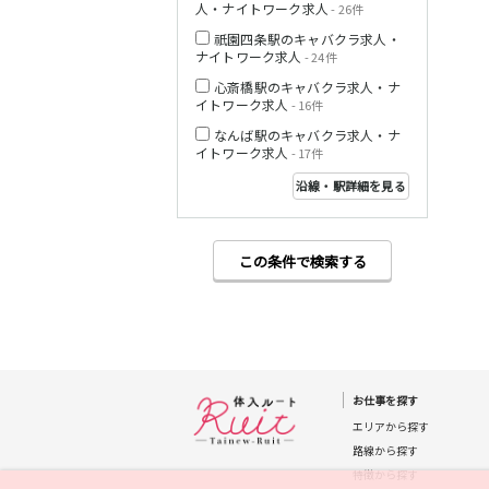
人・ナイトワーク求人
- 26件
～和歌山)
祇園四条駅のキャバクラ求人・
JR桜井線
ナイトワーク求人
- 24件
心斎橋駅のキャバクラ求人・ナ
イトワーク求人
- 16件
南海本線
なんば駅のキャバクラ求人・ナ
イトワーク求人
- 17件
JR和歌山線
沿線・駅詳細を見る
Osaka Metro長
堀鶴見緑地線
この条件で検索する
阪堺電軌阪堺線
京阪交野線
神戸市営地下鉄
山手線
お仕事を探す
エリアから探す
JR草津線
路線から探す
特徴から探す
京阪中之島線