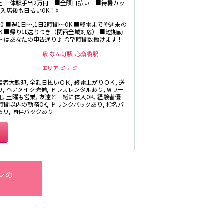
以上 ＋体験手当2万円 ■全額日払い ■待機カッ
入店後も日払いOK！》
1:00 ■週1日～,1日2時間～OK ■終電までや週末の
K ■帰りは送りつき（関西全域対応） ■短期勤
江坂駅
フトはあなたの申告通り♪ 希望時間数働けます！
なんば駅
心斎橋駅
駅
ミナミ
エリア
験者大歓迎, 全額日払いＯＫ, 終電上がりＯＫ, 送
り, ヘアメイク完備, ドレスレンタルあり, Wワー
, 土曜も営業, 友達と一緒に体入OK, 経験者優
3時間以内の勤務OK, ドリンクバックあり, 指名バ
あり, 同伴バックあり
瀬田駅
塚口駅
ンの