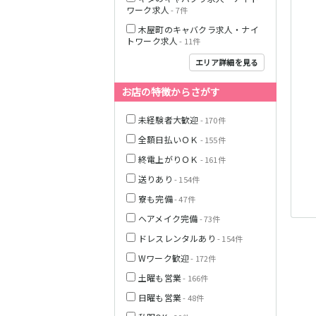
京阪本線
和歌山県
ワーク求人
- 7件
木屋町のキャバクラ求人・ナイ
トワーク求人
- 11件
Osaka Metro御
堂筋線
エリア詳細を見る
お店の特徴からさがす
JR紀勢本線(きの
くに線)(新宮～
未経験者大歓迎
- 170件
和歌山)
全額日払いＯＫ
- 155件
わかやま電鉄貴
終電上がりＯＫ
- 161件
志川線
送りあり
- 154件
JR東海道本線(琵
寮も完備
- 47件
琶湖線)(米原～
京都)
ヘアメイク完備
- 73件
ドレスレンタルあり
- 154件
阪急神戸本線
Wワーク歓迎
- 172件
土曜も営業
- 166件
近鉄大阪線
日曜も営業
- 48件