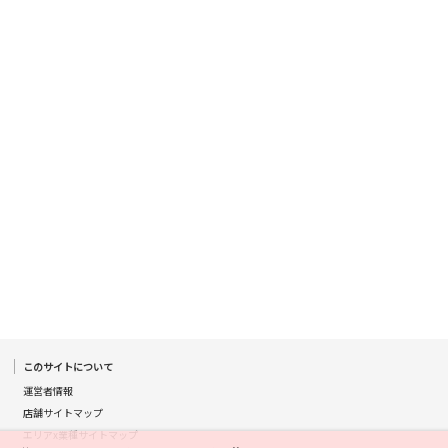
奈良駅
畝傍駅
堺駅
泉大津駅
松ノ浜駅
和歌山駅
大和新庄駅
心斎橋駅
京橋駅
長堀橋駅
森ノ宮駅
大小路駅
花田口駅
宿院駅
枚方市駅
三宮駅
このサイトについて
運営者情報
草津駅
店舗サイトマップ
エリアx業種サイトマップ
大江橋駅