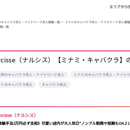
エリアから
>
のキャバクラ求人・ナイトワーク求人情報一覧
ミナミのキャバクラ求人・ナイトワーク求人情
情報一覧
北新地
北新地駅
ミナミ
京橋駅
京橋
尼崎駅
キタ
新福島駅
天満
十三
大阪市
茨木・高槻
大阪駅
高槻駅
茨木駅
布施・八尾
香里園・守口
江坂・石橋
arcisse（ナルシス）【ミナミ・キャバクラ】
三宮
尼崎・西宮・芦
姫路
加古川・東加
屋
川・明石
三ノ宮駅
大阪駅
尼崎駅
西宮駅
阪市のキャバクラ求人・ナイトワーク求人
ミナミのキャバクラ求人・ナイト
神戸駅
さくら夙川駅
ナミのキャバクラ体入
キャバクラ体入
祇園
木屋町
大宮駅
京都河原町駅
梅田駅
十三駅
奈良市
橿原市
中和
高槻市駅
上新庄駅
茨木市駅
草津
長浜
彦根
瀬田
arcisse（ナルシス）
奈良駅
ＪＲ小倉駅
大津・南部
体験手当2万円必ず支給》可愛い店内が大人気◎*ノンアル勤務や短期もOK♪18
祇園四条駅
京橋駅
三条駅
香里園駅