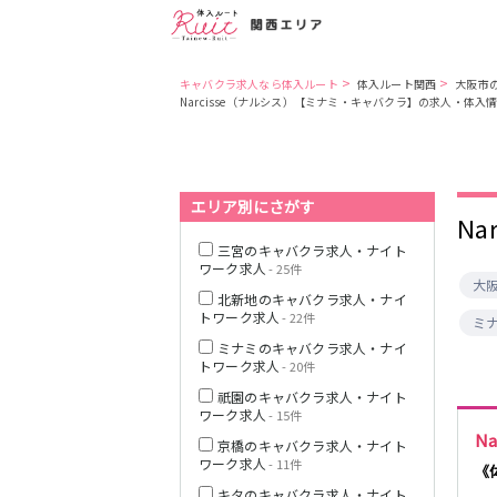
>
>
キャバクラ求人なら体入ルート
体入ルート関西
大阪市
Narcisse（ナルシス）【ミナミ・キャバクラ】の求人・体入
大阪市
JR東西線
JR東海道本線(京
エリア別にさがす
N
都線)(京都～大
阪)
三宮のキャバクラ求人・ナイト
兵庫県
ワーク求人
- 25件
JR東海道本線(神
大
北新地のキャバクラ求人・ナイ
戸線)(大阪～神
トワーク求人
- 22件
戸)
ミ
京都市
ミナミのキャバクラ求人・ナイ
阪急京都本線
トワーク求人
- 20件
奈良
祇園のキャバクラ求人・ナイト
ワーク求人
- 15件
滋賀県
N
JR奈良線
京橋のキャバクラ求人・ナイト
ワーク求人
- 11件
《
キタのキャバクラ求人・ナイト