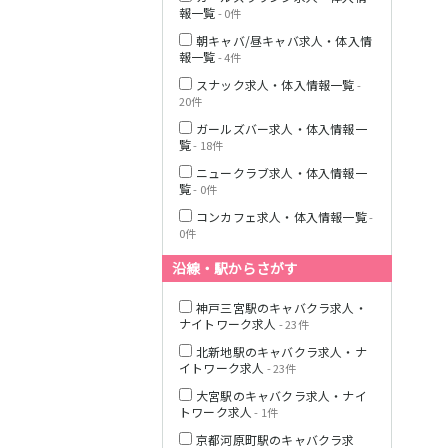
Osaka Metro堺
報一覧
- 0件
筋線
朝キャバ/昼キャバ求人・体入情
報一覧
- 4件
近鉄難波線
スナック求人・体入情報一覧
-
20件
Osaka Metro千
日前線
ガールズバー求人・体入情報一
覧
- 18件
Osaka Metro四
ニュークラブ求人・体入情報一
つ橋線
覧
- 0件
コンカフェ求人・体入情報一覧
-
阪神なんば線
0件
沿線・駅からさがす
JR関西本線(大和
路線)(加茂～Ｊ
Ｒ難波)
神戸三宮駅のキャバクラ求人・
ナイトワーク求人
- 23件
近鉄奈良線
北新地駅のキャバクラ求人・ナ
イトワーク求人
- 23件
JR紀勢本線(和歌
大宮駅のキャバクラ求人・ナイ
山～和歌山市)
トワーク求人
- 1件
京都河原町駅のキャバクラ求
JR阪和線(天王寺