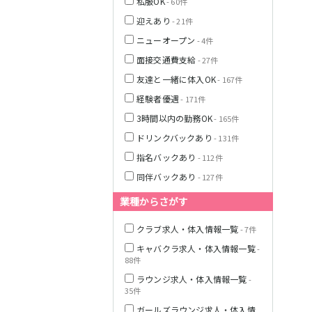
私服OK
- 60件
南海高野線(りん
迎えあり
- 21件
かんサンライン)
ニューオープン
- 4件
Osaka Metro谷
面接交通費支給
- 27件
町線
友達と一緒に体入OK
- 167件
JR山陽本線(神戸
経験者優遇
- 171件
線)(神戸～姫路)
3時間以内の勤務OK
- 165件
山陽電鉄本線
ドリンクバックあり
- 131件
指名バックあり
- 112件
阪急宝塚本線
同伴バックあり
- 127件
阪神本線
業種からさがす
JR山陽本線(姫路
クラブ求人・体入情報一覧
- 7件
～岡山)
キャバクラ求人・体入情報一覧
-
88件
JR大阪環状線
ラウンジ求人・体入情報一覧
-
35件
ガールズラウンジ求人・体入情