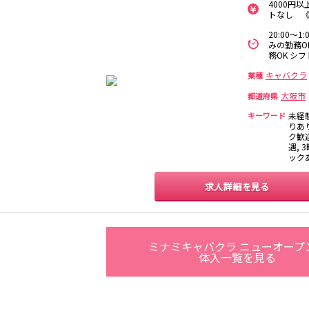
4000円
和歌山市
トなし 《
守口市駅
20:00～
みの勤務O
心斎橋駅
なんば駅
梅田駅
西中島南方駅
務OK シ
0
選択した内容で設定
該当求人
件
淀屋橋駅
キャバクラ
業種
大阪市
都道府県
和歌山駅
キーワード
未経
りあ
ク歓迎
遇, 
和歌山駅
ック
求人詳細を見る
草津駅
石山駅
彦根駅
南草津駅
神戸三宮駅
梅田駅
十三駅
夙川駅
ミナミキャバクラ ニューオープ
体入一覧を見る
武庫之荘駅
大和八木駅
布施駅
近鉄八尾駅