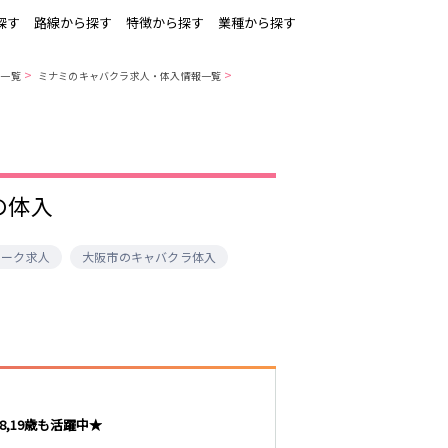
探す
路線から探す
特徴から探す
業種から探す
>
>
報一覧
ミナミのキャバクラ求人・体入情報一覧
堺東・岸和田
西中島
の体入
古
塚本駅
ワーク求人
大阪市のキャバクラ体入
南方駅
東近江
,19歳も活躍中★
枚方市駅