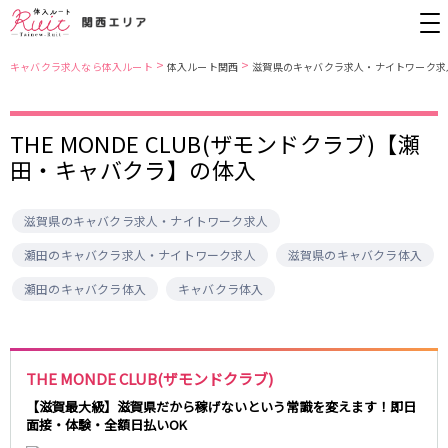
>
>
キャバクラ求人なら体入ルート
体入ルート関西
滋賀県のキャバクラ求人・ナイトワーク求
大阪市
JR東西線
THE MONDE CLUB(ザモンドクラブ)【瀬
田・キャバクラ】の体入
北新地
北新地駅
ミナミ
京橋駅
京橋
尼崎駅
キタ
新福島駅
滋賀県のキャバクラ求人・ナイトワーク求人
堺東・岸和田
天満
JR東海道本線(京都線)(京都～大阪)
十三
大阪市
瀬田のキャバクラ求人・ナイトワーク求人
滋賀県のキャバクラ体入
茨木・高槻
西中島
大阪駅
高槻駅
瀬田のキャバクラ体入
キャバクラ体入
布施・八尾
香里園・守口
茨木駅
江坂・石橋
JR東海道本線(神戸線)(大阪～神戸)
兵庫県
THE MONDE CLUB(ザモンドクラブ)
三ノ宮駅
大阪駅
三宮
尼崎・西宮・芦屋
【滋賀最大級】滋賀県だから稼げないという常識を変えます！即日
尼崎駅
西宮駅
面接・体験・全額日払いOK
姫路
加古川・東加古川・明石
塚本駅
神戸駅