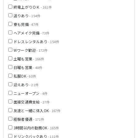
神戸三宮駅
梅田駅
終電上がりＯＫ
- 161件
十三駅
夙川駅
送りあり
- 154件
塚口駅
武庫之荘駅
寮も完備
- 47件
ヘアメイク完備
- 73件
近鉄大阪線
ドレスレンタルあり
- 154件
大和八木駅
布施駅
Wワーク歓迎
- 172件
近鉄八尾駅
土曜も営業
- 166件
日曜も営業
- 48件
南海高野線(りんかんサンライン)
私服OK
- 60件
堺東駅
今宮戎駅
迎えあり
- 21件
ニューオープン
- 4件
Osaka Metro谷町線
面接交通費支給
- 27件
東梅田駅
中崎町駅
友達と一緒に体入OK
- 167件
守口駅
経験者優遇
- 171件
3時間以内の勤務OK
- 165件
JR山陽本線(神戸線)(神戸～姫路)
ドリンクバックあり
- 131件