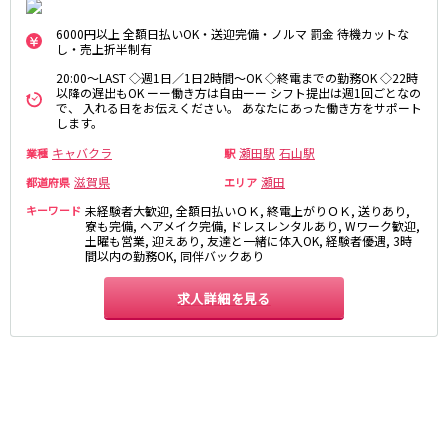
さくら夙川駅
京都市
6000円以上 全額日払いOK・送迎完備・ノルマ 罰金 待機カットな
し・売上折半制有
阪急京都本線
祇園
木屋町
20:00～LAST ◇週1日／1日2時間～OK ◇終電までの勤務OK ◇22時
以降の遅出もOK ーー働き方は自由ーー シフト提出は週1回ごとなの
大宮駅
京都河原町駅
で、 入れる日をお伝えください。 あなたにあった働き方をサポート
奈良
します。
梅田駅
十三駅
奈良市
南方駅
橿原市
高槻市駅
キャバクラ
瀬田駅
石山駅
業種
駅
中和
上新庄駅
茨木市駅
滋賀県
瀬田
都道府県
エリア
キーワード
未経験者大歓迎, 全額日払いＯＫ, 終電上がりＯＫ, 送りあり,
滋賀県
JR奈良線
寮も完備, ヘアメイク完備, ドレスレンタルあり, Wワーク歓迎,
土曜も営業, 迎えあり, 友達と一緒に体入OK, 経験者優遇, 3時
間以内の勤務OK, 同伴バックあり
草津
奈良駅
長浜
ＪＲ小倉駅
彦根
瀬田
求人詳細を見る
京阪本線
東近江
大津・南部
祇園四条駅
京橋駅
和歌山県
三条駅
香里園駅
和歌山市
枚方市駅
守口市駅
Osaka Metro御堂筋線