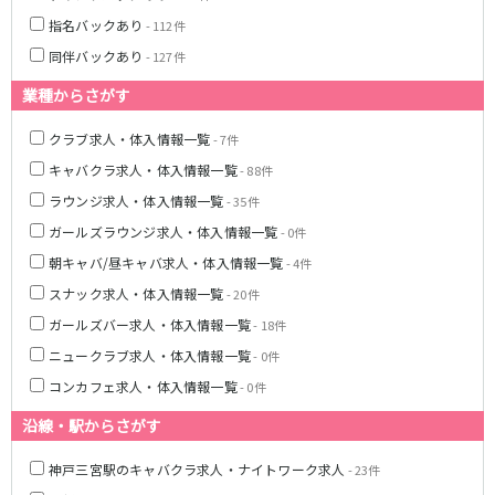
姫路駅
東加古川駅
指名バックあり
- 112件
明石駅
土山駅
同伴バックあり
- 127件
神戸駅
業種からさがす
山陽電鉄本線
クラブ求人・体入情報一覧
- 7件
山陽姫路駅
播磨町駅
キャバクラ求人・体入情報一覧
- 88件
山陽明石駅
ラウンジ求人・体入情報一覧
- 35件
ガールズラウンジ求人・体入情報一覧
- 0件
阪急宝塚本線
朝キャバ/昼キャバ求人・体入情報一覧
- 4件
十三駅
スナック求人・体入情報一覧
- 20件
ガールズバー求人・体入情報一覧
- 18件
阪神本線
ニュークラブ求人・体入情報一覧
- 0件
神戸三宮駅
尼崎駅
コンカフェ求人・体入情報一覧
- 0件
西宮駅
出屋敷駅
福島駅
沿線・駅からさがす
神戸三宮駅のキャバクラ求人・ナイトワーク求人
- 23件
JR山陽本線(姫路～岡山)