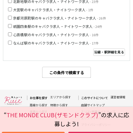
北新地駅のキャバクラ求人・ナイトワーク求人
- 23件
姫路駅
大宮駅のキャバクラ求人・ナイトワーク求人
- 1件
京都河原町駅のキャバクラ求人・ナイトワーク求人
- 26件
JR大阪環状線
祇園四条駅のキャバクラ求人・ナイトワーク求人
- 24件
大阪駅
京橋駅
心斎橋駅のキャバクラ求人・ナイトワーク求人
- 16件
天満駅
弁天町駅
なんば駅のキャバクラ求人・ナイトワーク求人
- 17件
森ノ宮駅
福島駅
沿線・駅詳細を見る
Osaka Metro堺筋線
長堀橋駅
扇町駅
この条件で検索する
日本橋駅
北浜駅
恵美須町駅
エリアから探す
運営者情報
お仕事を探す
このサイトについて
近鉄難波線
路線から探す
特徴から探す
店舗サイトマップ
近鉄日本橋駅
布施駅
業種から探す
エリアx業種サイトマップ
“
THE MONDE CLUB(ザモンドクラブ)
”の求人に応
エリアサイトマップ
募しよう!
Osaka Metro千日前線
プライバシーポリシー