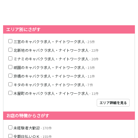
0
選択した内容で設定
該当求人
件
心斎橋駅
なんば駅
梅田駅
西中島南方駅
江坂駅
淀屋橋駅
エリア別にさがす
JR紀勢本線(きのくに線)(新宮～和歌山)
三宮のキャバクラ求人・ナイトワーク求人
- 25件
北新地のキャバクラ求人・ナイトワーク求人
和歌山駅
- 22件
ミナミのキャバクラ求人・ナイトワーク求人
- 20件
わかやま電鉄貴志川線
祇園のキャバクラ求人・ナイトワーク求人
- 15件
京橋のキャバクラ求人・ナイトワーク求人
和歌山駅
- 11件
キタのキャバクラ求人・ナイトワーク求人
- 7件
JR東海道本線(琵琶湖線)(米原～京都)
木屋町のキャバクラ求人・ナイトワーク求人
- 11件
草津駅
石山駅
エリア詳細を見る
彦根駅
南草津駅
お店の特徴からさがす
瀬田駅
未経験者大歓迎
- 170件
阪急神戸本線
全額日払いＯＫ
- 155件