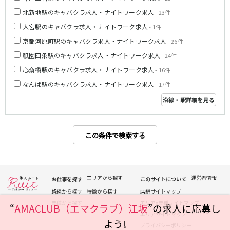
姫路駅
北新地駅のキャバクラ求人・ナイトワーク求人
- 23件
大宮駅のキャバクラ求人・ナイトワーク求人
- 1件
JR大阪環状線
京都河原町駅のキャバクラ求人・ナイトワーク求人
- 26件
大阪駅
京橋駅
祇園四条駅のキャバクラ求人・ナイトワーク求人
- 24件
天満駅
弁天町駅
心斎橋駅のキャバクラ求人・ナイトワーク求人
- 16件
森ノ宮駅
福島駅
なんば駅のキャバクラ求人・ナイトワーク求人
- 17件
沿線・駅詳細を見る
Osaka Metro堺筋線
長堀橋駅
扇町駅
日本橋駅
北浜駅
この条件で検索する
恵美須町駅
近鉄難波線
エリアから探す
運営者情報
お仕事を探す
このサイトについて
近鉄日本橋駅
布施駅
路線から探す
特徴から探す
店舗サイトマップ
業種から探す
エリアx業種サイトマップ
“
AMACLUB（エマクラブ）江坂
”の求人に応募し
Osaka Metro千日前線
エリアサイトマップ
よう!
プライバシーポリシー