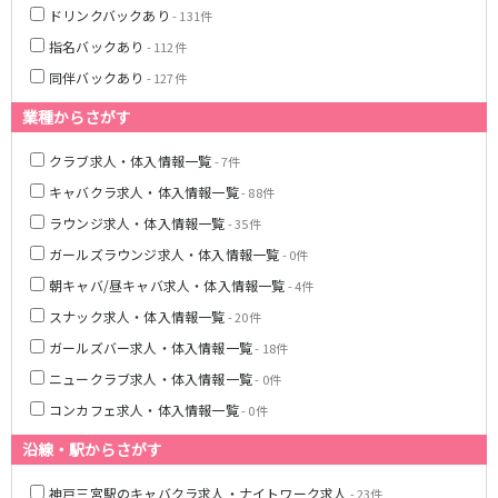
姫路駅
東加古川駅
ドリンクバックあり
- 131件
明石駅
土山駅
指名バックあり
- 112件
神戸駅
同伴バックあり
- 127件
山陽電鉄本線
業種からさがす
山陽姫路駅
播磨町駅
クラブ求人・体入情報一覧
- 7件
山陽明石駅
キャバクラ求人・体入情報一覧
- 88件
ラウンジ求人・体入情報一覧
- 35件
阪急宝塚本線
ガールズラウンジ求人・体入情報一覧
- 0件
十三駅
朝キャバ/昼キャバ求人・体入情報一覧
- 4件
スナック求人・体入情報一覧
- 20件
阪神本線
ガールズバー求人・体入情報一覧
- 18件
神戸三宮駅
尼崎駅
ニュークラブ求人・体入情報一覧
- 0件
西宮駅
出屋敷駅
コンカフェ求人・体入情報一覧
- 0件
福島駅
沿線・駅からさがす
JR山陽本線(姫路～岡山)
神戸三宮駅のキャバクラ求人・ナイトワーク求人
- 23件