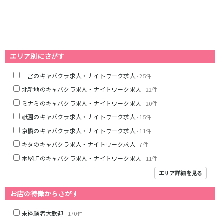
0
選択した内容で設定
該当求人
件
心斎橋駅
なんば駅
梅田駅
西中島南方駅
江坂駅
淀屋橋駅
エリア別にさがす
JR紀勢本線(きのくに線)(新宮～和歌山)
三宮のキャバクラ求人・ナイトワーク求人
- 25件
和歌山駅
北新地のキャバクラ求人・ナイトワーク求人
- 22件
ミナミのキャバクラ求人・ナイトワーク求人
わかやま電鉄貴志川線
- 20件
祇園のキャバクラ求人・ナイトワーク求人
- 15件
和歌山駅
京橋のキャバクラ求人・ナイトワーク求人
- 11件
キタのキャバクラ求人・ナイトワーク求人
JR東海道本線(琵琶湖線)(米原～京都)
- 7件
木屋町のキャバクラ求人・ナイトワーク求人
- 11件
草津駅
石山駅
エリア詳細を見る
彦根駅
南草津駅
瀬田駅
お店の特徴からさがす
阪急神戸本線
未経験者大歓迎
- 170件