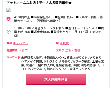
アットホームなお店♪学生さん多数活躍中★
さくら夙川駅
京都市
阪急京都本線
祇園
木屋町
4000円以上 ■時給保証あり ■全額日払い ■ノルマ・罰金・待
機カットなし 【登録制も可能！】
大宮駅
京都河原町駅
19:00～0:00 ＜完全フリーシフト制＞ ■週1日～、1日2h～OK ■終
奈良
梅田駅
十三駅
電上がりOK ■遅出出勤OK ■登録制だから…月1日・週1日だけも
OK
奈良市
南方駅
橿原市
高槻市駅
キャバクラ
江坂駅
業種
駅
中和
上新庄駅
茨木市駅
大阪市
江坂・石橋
都道府県
エリア
滋賀県
JR奈良線
キーワード
未経験者大歓迎, 全額日払いＯＫ, 終電上がりＯＫ, 送りあり,
ヘアメイク完備, ドレスレンタルあり, Wワーク歓迎, 土曜も営
草津
奈良駅
長浜
ＪＲ小倉駅
業, 友達と一緒に体入OK, 経験者優遇, 3時間以内の勤務OK, ド
リンクバックあり, 指名バックあり, 同伴バックあり
彦根
瀬田
京阪本線
東近江
大津・南部
求人詳細を見る
祇園四条駅
京橋駅
和歌山県
三条駅
香里園駅
和歌山市
枚方市駅
守口市駅
Osaka Metro御堂筋線