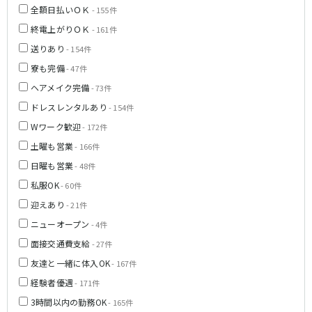
全額日払いＯＫ
- 155件
神戸三宮駅
梅田駅
終電上がりＯＫ
十三駅
- 161件
夙川駅
塚口駅
武庫之荘駅
送りあり
- 154件
寮も完備
- 47件
近鉄大阪線
ヘアメイク完備
- 73件
大和八木駅
布施駅
ドレスレンタルあり
- 154件
近鉄八尾駅
Wワーク歓迎
- 172件
土曜も営業
- 166件
南海高野線(りんかんサンライン)
日曜も営業
- 48件
堺東駅
今宮戎駅
私服OK
- 60件
迎えあり
- 21件
Osaka Metro谷町線
ニューオープン
- 4件
東梅田駅
中崎町駅
面接交通費支給
- 27件
守口駅
友達と一緒に体入OK
- 167件
経験者優遇
- 171件
JR山陽本線(神戸線)(神戸～姫路)
3時間以内の勤務OK
- 165件