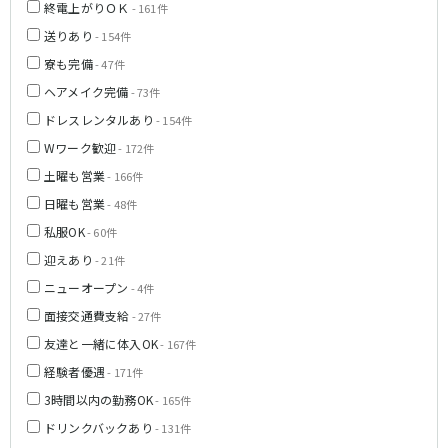
終電上がりＯＫ
- 161件
神戸三宮駅
梅田駅
送りあり
- 154件
十三駅
夙川駅
寮も完備
- 47件
塚口駅
武庫之荘駅
ヘアメイク完備
- 73件
近鉄大阪線
ドレスレンタルあり
- 154件
Wワーク歓迎
- 172件
大和八木駅
布施駅
土曜も営業
近鉄八尾駅
- 166件
日曜も営業
- 48件
南海高野線(りんかんサンライン)
私服OK
- 60件
迎えあり
堺東駅
- 21件
今宮戎駅
ニューオープン
- 4件
Osaka Metro谷町線
面接交通費支給
- 27件
友達と一緒に体入OK
東梅田駅
- 167件
中崎町駅
守口駅
経験者優遇
- 171件
3時間以内の勤務OK
- 165件
JR山陽本線(神戸線)(神戸～姫路)
ドリンクバックあり
- 131件