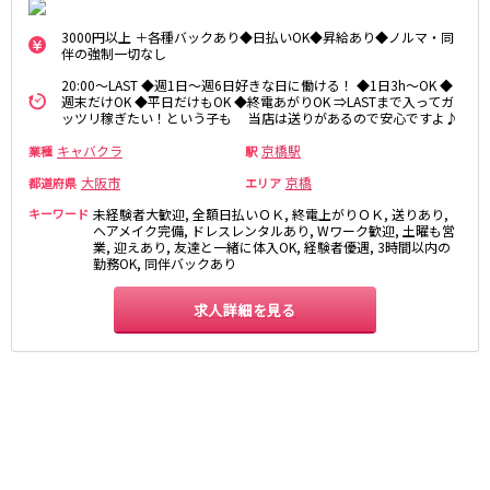
さくら夙川駅
京都市
3000円以上 ＋各種バックあり◆日払いOK◆昇給あり◆ノルマ・同
伴の強制一切なし
阪急京都本線
祇園
木屋町
20:00～LAST ◆週1日～週6日好きな日に働ける！ ◆1日3h～OK ◆
週末だけOK ◆平日だけもOK ◆終電あがりOK ⇒LASTまで入ってガ
大宮駅
京都河原町駅
ッツリ稼ぎたい！という子も 当店は送りがあるので安心ですよ♪
奈良
梅田駅
十三駅
キャバクラ
京橋駅
業種
駅
奈良市
南方駅
橿原市
高槻市駅
大阪市
京橋
都道府県
エリア
中和
上新庄駅
茨木市駅
キーワード
未経験者大歓迎, 全額日払いＯＫ, 終電上がりＯＫ, 送りあり,
ヘアメイク完備, ドレスレンタルあり, Wワーク歓迎, 土曜も営
滋賀県
JR奈良線
業, 迎えあり, 友達と一緒に体入OK, 経験者優遇, 3時間以内の
勤務OK, 同伴バックあり
草津
奈良駅
長浜
ＪＲ小倉駅
求人詳細を見る
彦根
瀬田
京阪本線
東近江
大津・南部
祇園四条駅
京橋駅
和歌山県
三条駅
香里園駅
和歌山市
枚方市駅
守口市駅
Osaka Metro御堂筋線