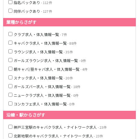
姫路駅
東加古川駅
指名バックあり
- 112件
明石駅
土山駅
同伴バックあり
- 127件
神戸駅
業種からさがす
山陽電鉄本線
クラブ求人・体入情報一覧
- 7件
キャバクラ求人・体入情報一覧
山陽姫路駅
播磨町駅
- 88件
山陽明石駅
ラウンジ求人・体入情報一覧
- 35件
ガールズラウンジ求人・体入情報一覧
- 0件
阪急宝塚本線
朝キャバ/昼キャバ求人・体入情報一覧
- 4件
十三駅
スナック求人・体入情報一覧
- 20件
ガールズバー求人・体入情報一覧
- 18件
阪神本線
ニュークラブ求人・体入情報一覧
- 0件
神戸三宮駅
尼崎駅
コンカフェ求人・体入情報一覧
- 0件
西宮駅
出屋敷駅
沿線・駅からさがす
福島駅
神戸三宮駅のキャバクラ求人・ナイトワーク求人
- 23件
JR山陽本線(姫路～岡山)
北新地駅のキャバクラ求人・ナイトワーク求人
- 23件