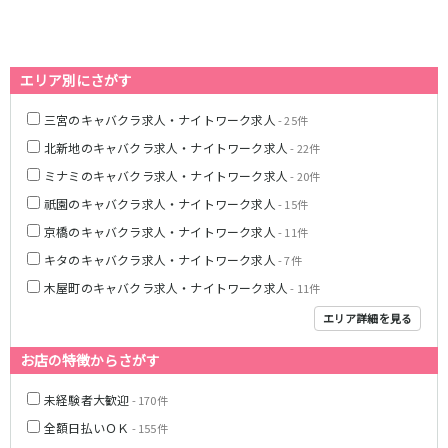
0
選択した内容で設定
該当求人
件
心斎橋駅
なんば駅
梅田駅
西中島南方駅
エリア別にさがす
江坂駅
淀屋橋駅
三宮のキャバクラ求人・ナイトワーク求人
- 25件
JR紀勢本線(きのくに線)(新宮～和歌山)
北新地のキャバクラ求人・ナイトワーク求人
- 22件
和歌山駅
ミナミのキャバクラ求人・ナイトワーク求人
- 20件
祇園のキャバクラ求人・ナイトワーク求人
- 15件
わかやま電鉄貴志川線
京橋のキャバクラ求人・ナイトワーク求人
- 11件
和歌山駅
キタのキャバクラ求人・ナイトワーク求人
- 7件
木屋町のキャバクラ求人・ナイトワーク求人
- 11件
JR東海道本線(琵琶湖線)(米原～京都)
エリア詳細を見る
草津駅
石山駅
彦根駅
南草津駅
お店の特徴からさがす
瀬田駅
未経験者大歓迎
- 170件
全額日払いＯＫ
阪急神戸本線
- 155件