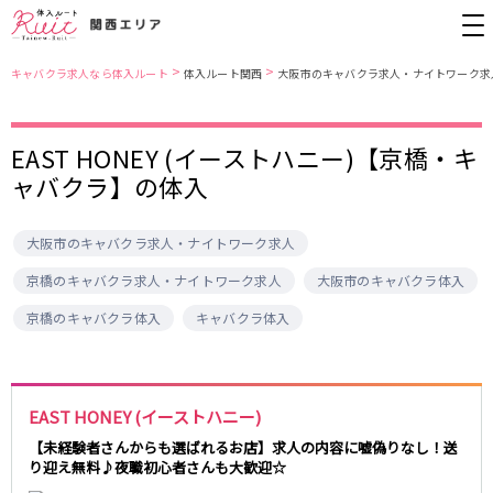
>
>
キャバクラ求人なら体入ルート
体入ルート関西
大阪市のキャバクラ求人・ナイトワーク求
大阪市
JR東西線
EAST HONEY (イーストハニー)【京橋・キ
ャバクラ】の体入
北新地
北新地駅
ミナミ
京橋駅
京橋
尼崎駅
キタ
新福島駅
大阪市のキャバクラ求人・ナイトワーク求人
堺東・岸和田
天満
JR東海道本線(京都線)(京都～大阪)
十三
大阪市
京橋のキャバクラ求人・ナイトワーク求人
大阪市のキャバクラ体入
茨木・高槻
西中島
大阪駅
高槻駅
京橋のキャバクラ体入
キャバクラ体入
布施・八尾
香里園・守口
茨木駅
江坂・石橋
JR東海道本線(神戸線)(大阪～神戸)
兵庫県
EAST HONEY (イーストハニー)
三ノ宮駅
大阪駅
三宮
尼崎・西宮・芦屋
【未経験者さんからも選ばれるお店】求人の内容に嘘偽りなし！送
尼崎駅
西宮駅
り迎え無料♪夜職初心者さんも大歓迎☆
姫路
加古川・東加古川・明石
塚本駅
神戸駅