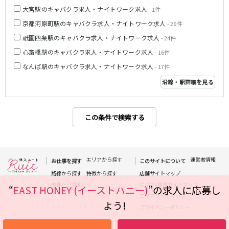
大宮駅のキャバクラ求人・ナイトワーク求人
姫路駅
- 1件
京都河原町駅のキャバクラ求人・ナイトワーク求人
- 26件
JR大阪環状線
祇園四条駅のキャバクラ求人・ナイトワーク求人
- 24件
心斎橋駅のキャバクラ求人・ナイトワーク求人
大阪駅
京橋駅
- 16件
天満駅
弁天町駅
なんば駅のキャバクラ求人・ナイトワーク求人
- 17件
森ノ宮駅
福島駅
沿線・駅詳細を見る
Osaka Metro堺筋線
この条件で検索する
長堀橋駅
扇町駅
日本橋駅
北浜駅
恵美須町駅
エリアから探す
運営者情報
お仕事を探す
このサイトについて
近鉄難波線
路線から探す
特徴から探す
店舗サイトマップ
業種から探す
エリアx業種サイトマップ
“
EAST HONEY (イーストハニー)
”の求人に応募し
近鉄日本橋駅
布施駅
エリアサイトマップ
よう!
プライバシーポリシー
Osaka Metro千日前線