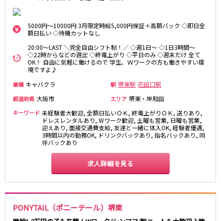
神戸三宮駅
梅田駅
十三駅
夙川駅
5000円～10000円 3月限定時給5,000円保証＋高額バック ◇即日全
額日払い ◇待機カットなし
塚口駅
武庫之荘駅
20:00～LAST ＼完全自由シフト制！／ ◇週1日～ ◇1日3時間～
◇22時からなどの遅出 ◇終電上がり ◇平日のみ ◇週末だけ 全て
近鉄大阪線
OK！ 自由に気軽に働けるので 学生、Ｗワークの方も働きやすい環
境ですよ♪
大和八木駅
布施駅
キャバクラ
堺東駅
花田口駅
業種
駅
近鉄八尾駅
大阪市
堺東・岸和田
都道府県
エリア
南海高野線(りんかんサンライン)
キーワード
未経験者大歓迎, 全額日払いＯＫ, 終電上がりＯＫ, 送りあり,
ドレスレンタルあり, Wワーク歓迎, 土曜も営業, 日曜も営業,
迎えあり, 面接交通費支給, 友達と一緒に体入OK, 経験者優遇,
堺東駅
今宮戎駅
3時間以内の勤務OK, ドリンクバックあり, 指名バックあり, 同
伴バックあり
Osaka Metro谷町線
求人詳細を見る
東梅田駅
中崎町駅
守口駅
JR山陽本線(神戸線)(神戸～姫路)
PONYTAIL（ポニーテール）堺東