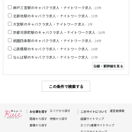
京阪中之島線
神戸三宮駅のキャバクラ求人・ナイトワーク求人
- 23件
大江橋駅
北新地駅のキャバクラ求人・ナイトワーク求人
- 23件
大宮駅のキャバクラ求人・ナイトワーク求人
- 1件
阪急伊丹線
京都河原町駅のキャバクラ求人・ナイトワーク求人
- 26件
塚口駅
祇園四条駅のキャバクラ求人・ナイトワーク求人
- 24件
心斎橋駅のキャバクラ求人・ナイトワーク求人
- 16件
近江鉄道本線
なんば駅のキャバクラ求人・ナイトワーク求人
- 17件
ひこね芹川駅
八日市駅
沿線・駅詳細を見る
Osaka Metro中央線
この条件で検索する
弁天町駅
九条駅
近鉄橿原線
エリアから探す
運営者情報
お仕事を探す
このサイトについて
大和八木駅
八木西口駅
路線から探す
特徴から探す
店舗サイトマップ
業種から探す
エリアx業種サイトマップ
近江鉄道八日市線
エリアサイトマップ