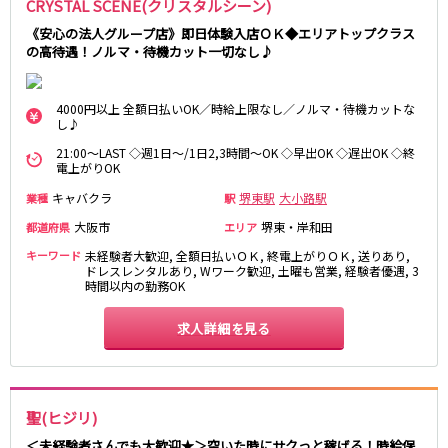
CRYSTAL SCENE(クリスタルシーン)
さくら夙川駅
京都市
《安心の法人グループ店》即日体験入店ＯＫ◆エリアトップクラス
の高待遇！ノルマ・待機カット一切なし♪
阪急京都本線
祇園
木屋町
大宮駅
京都河原町駅
4000円以上 全額日払いOK／時給上限なし／ノルマ・待機カットな
奈良
し♪
梅田駅
十三駅
奈良市
南方駅
橿原市
高槻市駅
21:00～LAST ◇週1日～/1日2,3時間～OK ◇早出OK ◇遅出OK ◇終
電上がりOK
中和
上新庄駅
茨木市駅
キャバクラ
堺東駅
大小路駅
業種
駅
滋賀県
JR奈良線
大阪市
堺東・岸和田
都道府県
エリア
キーワード
未経験者大歓迎, 全額日払いＯＫ, 終電上がりＯＫ, 送りあり,
草津
奈良駅
長浜
ＪＲ小倉駅
ドレスレンタルあり, Wワーク歓迎, 土曜も営業, 経験者優遇, 3
彦根
瀬田
時間以内の勤務OK
京阪本線
東近江
大津・南部
求人詳細を見る
祇園四条駅
京橋駅
和歌山県
三条駅
香里園駅
和歌山市
枚方市駅
守口市駅
聖(ヒジリ)
Osaka Metro御堂筋線
＜未経験者さんでも大歓迎★＞空いた時にサクっと稼げる！時給保