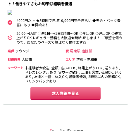
ト！働きやすさもお約束◎経験者優遇
姫路駅
JR大阪環状線
4000円以上 ★3時間で日収10,000円完全日払い ◆歩合・バック豊
富にあり ◆昇給あり
大阪駅
京橋駅
20:00～LAST ◇週1日～/1日3時間～OK ◇早出OK ◇遅出OK ◇終電
天満駅
弁天町駅
上がりOK レギュラー勤務も大歓迎★時給UPします！ ご希望を伺う
ので、あなたのペースで無理なく働けます◎
森ノ宮駅
福島駅
ラウンジ
堺東駅
宿院駅
業種
駅
Osaka Metro堺筋線
大阪市
堺東・岸和田
都道府県
エリア
キーワード
未経験者大歓迎, 全額日払いＯＫ, 終電上がりＯＫ, 送りあり,
長堀橋駅
扇町駅
ドレスレンタルあり, Wワーク歓迎, 土曜も営業, 私服OK, 迎え
あり, 友達と一緒に体入OK, 経験者優遇, 3時間以内の勤務OK,
日本橋駅
北浜駅
ドリンクバックあり
恵美須町駅
求人詳細を見る
近鉄難波線
近鉄日本橋駅
布施駅
Osaka Metro千日前線
5
1〜5