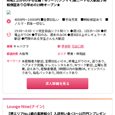
時給1.2万円の子も在籍！Wワーク/シンママ/脱ニートも大歓迎♪時
姫路駅
東加古川駅
給保証あり◎早めの19時オープン★
明石駅
土山駅
神戸駅
4000円～10000円 ■全額日払い ■手当充実 ■時給保証あり ■
ノルマ・罰金一切なし
山陽電鉄本線
19:00～0:00 ＜☆完全自由シフト制☆＞ ◆週1日、1日2h～OK ◆終
電上がりOK ◆平日のみ、週末のみOK ◆週4日以上のレギュラー大
山陽姫路駅
播磨町駅
歓迎 ◆門限のある学生さんも大歓迎
山陽明石駅
キャバクラ
堺東駅
花田口駅
業種
駅
大阪市
堺東・岸和田
都道府県
エリア
阪急宝塚本線
キーワード
未経験者大歓迎, 全額日払いＯＫ, 終電上がりＯＫ, 送りあり,
十三駅
ヘアメイク完備, ドレスレンタルあり, Wワーク歓迎, 土曜も営
業, 迎えあり, 経験者優遇, 3時間以内の勤務OK, ドリンクバッ
クあり, 指名バックあり, 同伴バックあり
阪神本線
求人詳細を見る
神戸三宮駅
尼崎駅
西宮駅
出屋敷駅
福島駅
Lounge Nine(ナイン)
JR山陽本線(姫路～岡山)
【堺エリアNo.1級の高時給☆】入店祝い金＜5～10万円＞プレゼン