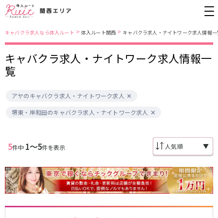
>
>
キャバクラ求人なら体入ルート
体入ルート関西
キャバクラ求人・ナイトワーク求人情報一
キャバクラ求人・ナイトワーク求人情報一
大阪市
JR東西線
覧
北新地
北新地駅
ミナミ
京橋駅
アヤのキャバクラ求人・ナイトワーク求人
京橋
尼崎駅
キタ
新福島駅
堺東・岸和田
天満
堺東・岸和田のキャバクラ求人・ナイトワーク求人
JR東海道本線(京都線)(京都～大阪)
十三
大阪市
茨木・高槻
西中島
大阪駅
高槻駅
布施・八尾
香里園・守口
5
1〜5
▼
件中
件を表示
茨木駅
江坂・石橋
JR東海道本線(神戸線)(大阪～神戸)
兵庫県
三ノ宮駅
大阪駅
三宮
尼崎・西宮・芦屋
尼崎駅
西宮駅
姫路
加古川・東加古川・明石
塚本駅
神戸駅