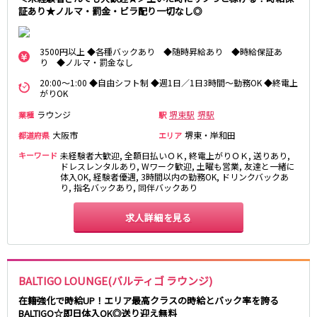
証あり★ノルマ・罰金・ビラ配り一切なし◎
0
選択した内容で設定
該当求人
件
心斎橋駅
なんば駅
梅田駅
西中島南方駅
3500円以上 ◆各種バックあり ◆随時昇給あり ◆時給保証あ
江坂駅
淀屋橋駅
り ◆ノルマ・罰金なし
20:00～1:00 ◆自由シフト制 ◆週1日／1日3時間～勤務OK ◆終電上
JR紀勢本線(きのくに線)(新宮～和歌山)
がりOK
ラウンジ
堺東駅
堺駅
業種
駅
和歌山駅
大阪市
堺東・岸和田
都道府県
エリア
わかやま電鉄貴志川線
キーワード
未経験者大歓迎, 全額日払いＯＫ, 終電上がりＯＫ, 送りあり,
ドレスレンタルあり, Wワーク歓迎, 土曜も営業, 友達と一緒に
和歌山駅
体入OK, 経験者優遇, 3時間以内の勤務OK, ドリンクバックあ
り, 指名バックあり, 同伴バックあり
JR東海道本線(琵琶湖線)(米原～京都)
求人詳細を見る
草津駅
石山駅
彦根駅
南草津駅
瀬田駅
BALTIGO LOUNGE(バルティゴ ラウンジ)
在籍強化で時給UP！エリア最高クラスの時給とバック率を誇る
阪急神戸本線
BALTIGO☆即日体入OK◎送り迎え無料