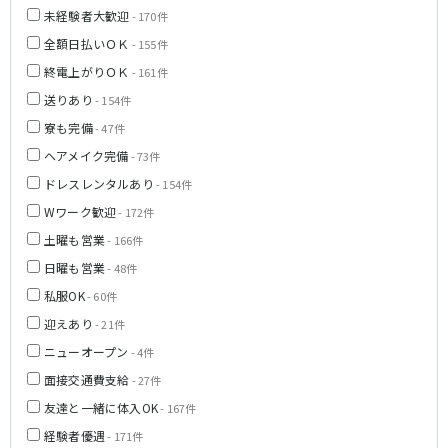
未経験者大歓迎
- 170件
和歌山駅
紀和駅
全額日払いＯＫ
- 155件
終電上がりＯＫ
- 161件
JR阪和線(天王寺～和歌山)
送りあり
- 154件
和歌山駅
寮も完備
- 47件
ヘアメイク完備
- 73件
JR桜井線
ドレスレンタルあり
- 154件
奈良駅
畝傍駅
Wワーク歓迎
- 172件
土曜も営業
- 166件
南海本線
日曜も営業
- 48件
堺駅
泉大津駅
私服OK
- 60件
松ノ浜駅
迎えあり
- 21件
ニューオープン
- 4件
JR和歌山線
面接交通費支給
- 27件
和歌山駅
大和新庄駅
友達と一緒に体入OK
- 167件
経験者優遇
- 171件
Osaka Metro長堀鶴見緑地線