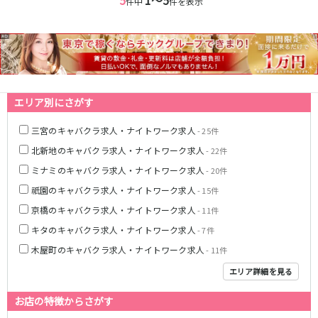
件中
件を表示
なんば駅
日本橋駅
小路駅
新深江駅
Osaka Metro四つ橋線
なんば駅
西梅田駅
エリア別にさがす
阪神なんば線
三宮のキャバクラ求人・ナイトワーク求人
- 25件
尼崎駅
九条駅
北新地のキャバクラ求人・ナイトワーク求人
- 22件
ミナミのキャバクラ求人・ナイトワーク求人
- 20件
JR関西本線(大和路線)(加茂～ＪＲ難波)
祇園のキャバクラ求人・ナイトワーク求人
- 15件
奈良駅
八尾駅
京橋のキャバクラ求人・ナイトワーク求人
- 11件
キタのキャバクラ求人・ナイトワーク求人
- 7件
近鉄奈良線
木屋町のキャバクラ求人・ナイトワーク求人
- 11件
新大宮駅
近鉄奈良駅
エリア詳細を見る
布施駅
お店の特徴からさがす
JR紀勢本線(和歌山～和歌山市)