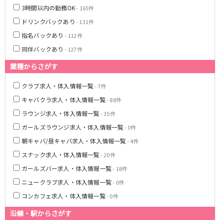
3時間以内の勤務OK
- 165件
心斎橋駅
京橋駅
ドリンクバックあり
- 131件
長堀橋駅
森ノ宮駅
指名バックあり
- 112件
阪堺電軌阪堺線
同伴バックあり
- 127件
業種からさがす
大小路駅
花田口駅
宿院駅
クラブ求人・体入情報一覧
- 7件
キャバクラ求人・体入情報一覧
- 88件
京阪交野線
ラウンジ求人・体入情報一覧
- 35件
枚方市駅
ガールズラウンジ求人・体入情報一覧
- 0件
朝キャバ/昼キャバ求人・体入情報一覧
- 4件
神戸市営地下鉄山手線
スナック求人・体入情報一覧
- 20件
三宮駅
ガールズバー求人・体入情報一覧
- 18件
ニュークラブ求人・体入情報一覧
- 0件
JR草津線
コンカフェ求人・体入情報一覧
- 0件
草津駅
沿線・駅からさがす