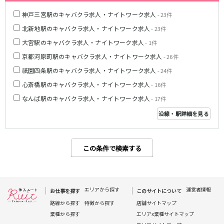
なんば駅
日本橋駅
神戸三宮駅のキャバクラ求人・ナイトワーク求人
- 23件
小路駅
新深江駅
北新地駅のキャバクラ求人・ナイトワーク求人
- 23件
Osaka Metro四つ橋線
大宮駅のキャバクラ求人・ナイトワーク求人
- 1件
京都河原町駅のキャバクラ求人・ナイトワーク求人
- 26件
なんば駅
西梅田駅
祇園四条駅のキャバクラ求人・ナイトワーク求人
- 24件
阪神なんば線
心斎橋駅のキャバクラ求人・ナイトワーク求人
- 16件
なんば駅のキャバクラ求人・ナイトワーク求人
- 17件
尼崎駅
九条駅
沿線・駅詳細を見る
JR関西本線(大和路線)(加茂～ＪＲ難波)
奈良駅
八尾駅
この条件で検索する
近鉄奈良線
新大宮駅
近鉄奈良駅
エリアから探す
運営者情報
お仕事を探す
このサイトについて
布施駅
路線から探す
特徴から探す
店舗サイトマップ
業種から探す
エリアx業種サイトマップ
JR紀勢本線(和歌山～和歌山市)