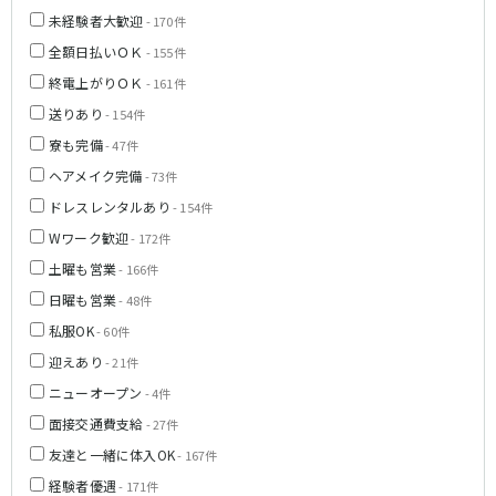
姫路駅
東加古川駅
未経験者大歓迎
- 170件
明石駅
土山駅
全額日払いＯＫ
- 155件
神戸駅
終電上がりＯＫ
- 161件
送りあり
山陽電鉄本線
- 154件
寮も完備
- 47件
山陽姫路駅
播磨町駅
ヘアメイク完備
- 73件
山陽明石駅
ドレスレンタルあり
- 154件
阪急宝塚本線
Wワーク歓迎
- 172件
土曜も営業
- 166件
十三駅
日曜も営業
- 48件
阪神本線
私服OK
- 60件
迎えあり
- 21件
神戸三宮駅
尼崎駅
ニューオープン
- 4件
西宮駅
出屋敷駅
面接交通費支給
福島駅
- 27件
友達と一緒に体入OK
- 167件
JR山陽本線(姫路～岡山)
経験者優遇
- 171件