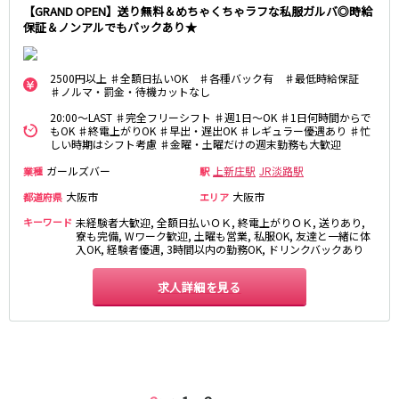
【GRAND OPEN】送り無料＆めちゃくちゃラフな私服ガルバ◎時給
0
選択した内容で設定
該当求人
件
保証＆ノンアルでもバックあり★
心斎橋駅
なんば駅
梅田駅
西中島南方駅
江坂駅
淀屋橋駅
2500円以上 ♯全額日払いOK ♯各種バック有 ♯最低時給保証
♯ノルマ・罰金・待機カットなし
JR紀勢本線(きのくに線)(新宮～和歌山)
20:00～LAST ♯完全フリーシフト ♯週1日～OK ♯1日何時間からで
もOK ♯終電上がりOK ♯早出・遅出OK ♯レギュラー優遇あり ♯忙
しい時期はシフト考慮 ♯金曜・土曜だけの週末勤務も大歓迎
和歌山駅
ガールズバー
上新庄駅
JR淡路駅
業種
駅
わかやま電鉄貴志川線
大阪市
大阪市
都道府県
エリア
和歌山駅
キーワード
未経験者大歓迎, 全額日払いＯＫ, 終電上がりＯＫ, 送りあり,
寮も完備, Wワーク歓迎, 土曜も営業, 私服OK, 友達と一緒に体
入OK, 経験者優遇, 3時間以内の勤務OK, ドリンクバックあり
JR東海道本線(琵琶湖線)(米原～京都)
求人詳細を見る
草津駅
石山駅
彦根駅
南草津駅
瀬田駅
阪急神戸本線