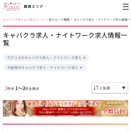
>
>
キャバクラ求人なら体入ルート
体入ルート関西
キャバクラ求人・ナイトワーク求人情報一
キャバクラ求人・ナイトワーク求人情報一
大阪市
JR東西線
覧
北新地
北新地駅
ミナミ
京橋駅
アグリスのキャバクラ求人・ナイトワーク求人
京橋
尼崎駅
キタ
新福島駅
堺東・岸和田
天満
大阪市のキャバクラ求人・ナイトワーク求人
JR東海道本線(京都線)(京都～大阪)
十三
大阪市
茨木・高槻
西中島
大阪駅
高槻駅
布施・八尾
香里園・守口
2
1〜2
▼
件中
件を表示
茨木駅
江坂・石橋
JR東海道本線(神戸線)(大阪～神戸)
兵庫県
三ノ宮駅
大阪駅
三宮
尼崎・西宮・芦屋
尼崎駅
西宮駅
姫路
加古川・東加古川・明石
塚本駅
神戸駅