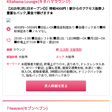
Kitahama Lounge(キタハマラウンジ)
さくら夙川駅
京都市
【2025年2月1日オープン◎】時給4000円！駅からのアクセス抜群♪
豊富なバック,賞金で稼げます★
阪急京都本線
祇園
木屋町
大宮駅
京都河原町駅
4000円～5000円 ■日払いOK■賞金制度あり ■各種バックあり■時
奈良
給保証あり■ノルマなし
梅田駅
十三駅
奈良市
南方駅
橿原市
高槻市駅
20:00～1:00 ■自由シフト制 ■週1日／1日3時間～OK ■月1回～OK
■終電上がりOK ■早出・遅出OK
中和
上新庄駅
茨木市駅
ラウンジ
北浜駅
淀屋橋駅
業種
駅
滋賀県
JR奈良線
大阪市
大阪市
都道府県
エリア
キーワード
未経験者大歓迎, 終電上がりＯＫ, 送りあり, ドレスレンタルあ
草津
奈良駅
長浜
ＪＲ小倉駅
り, Wワーク歓迎, 土曜も営業, 面接交通費支給, 友達と一緒に
彦根
瀬田
体入OK, 経験者優遇, 3時間以内の勤務OK, ドリンクバックあ
り, 指名バックあり, 同伴バックあり
京阪本線
東近江
大津・南部
求人詳細を見る
祇園四条駅
京橋駅
和歌山県
三条駅
香里園駅
和歌山市
枚方市駅
守口市駅
7 heaven(セブンヘブン)
Osaka Metro御堂筋線