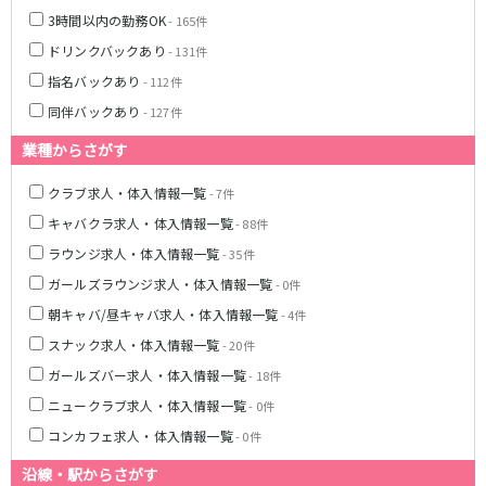
3時間以内の勤務OK
姫路駅
- 165件
ドリンクバックあり
- 131件
JR大阪環状線
指名バックあり
- 112件
同伴バックあり
大阪駅
京橋駅
- 127件
天満駅
弁天町駅
業種からさがす
森ノ宮駅
福島駅
クラブ求人・体入情報一覧
- 7件
Osaka Metro堺筋線
キャバクラ求人・体入情報一覧
- 88件
ラウンジ求人・体入情報一覧
- 35件
長堀橋駅
扇町駅
ガールズラウンジ求人・体入情報一覧
日本橋駅
北浜駅
- 0件
恵美須町駅
朝キャバ/昼キャバ求人・体入情報一覧
- 4件
スナック求人・体入情報一覧
- 20件
近鉄難波線
ガールズバー求人・体入情報一覧
- 18件
近鉄日本橋駅
布施駅
ニュークラブ求人・体入情報一覧
- 0件
コンカフェ求人・体入情報一覧
- 0件
Osaka Metro千日前線
沿線・駅からさがす