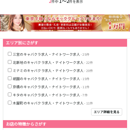
2
1〜2
件中
件を表示
神戸三宮駅
梅田駅
十三駅
夙川駅
塚口駅
武庫之荘駅
近鉄大阪線
エリア別にさがす
大和八木駅
布施駅
近鉄八尾駅
三宮のキャバクラ求人・ナイトワーク求人
- 25件
北新地のキャバクラ求人・ナイトワーク求人
- 22件
南海高野線(りんかんサンライン)
ミナミのキャバクラ求人・ナイトワーク求人
- 20件
堺東駅
今宮戎駅
祇園のキャバクラ求人・ナイトワーク求人
- 15件
京橋のキャバクラ求人・ナイトワーク求人
- 11件
Osaka Metro谷町線
キタのキャバクラ求人・ナイトワーク求人
- 7件
東梅田駅
中崎町駅
木屋町のキャバクラ求人・ナイトワーク求人
- 11件
守口駅
エリア詳細を見る
JR山陽本線(神戸線)(神戸～姫路)
お店の特徴からさがす