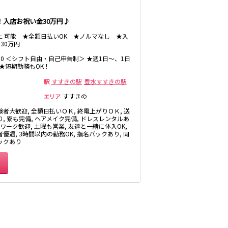
！入店お祝い金30万円♪
以上 可能 ★全額日払いOK ★ノルマなし ★入
30万円
1:00 ＜シフト自由・自己申告制＞ ★週1日～、1日
 ★短期勤務もOK！
すすきの駅
豊水すすきの駅
駅
すすきの
エリア
験者大歓迎, 全額日払いＯＫ, 終電上がりＯＫ, 送
り, 寮も完備, ヘアメイク完備, ドレスレンタルあ
Wワーク歓迎, 土曜も営業, 友達と一緒に体入OK,
優遇, 3時間以内の勤務OK, 指名バックあり, 同
ックあり