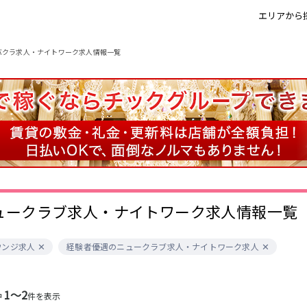
エリアから
バクラ求人・ナイトワーク求人情報一覧
すすきの
すすきの駅
大通駅
函館
豊水すすきの駅
栄町駅
大通駅
旭川
すすきの駅
資生館小学校前
駅
釧路
ュークラブ求人・ナイトワーク求人情報一覧
旭川駅
0
選択した内容で設定
該当求人
件
ウンジ求人
経験者優遇のニュークラブ求人・ナイトワーク求人
釧路駅
中央病院前駅
五稜郭公園前駅
1〜2
中
件を表示