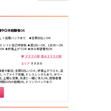
躍中◎未経験者OK
以上 ＋各種バックあり ★全額日払いOK
1:00 シフト自己申告制 ★週2日～OK、1日3h～OK
OK ★終電上がりOK ★休み希望優先OK
すすきの駅
豊水すすきの駅
駅
すすきの
エリア
験者大歓迎, 全額日払いＯＫ, 終電上がりＯＫ, 送
り, ヘアメイク完備, ドレスレンタルあり, Wワー
, 土曜も営業, 友達と一緒に体入OK, 経験者優
3時間以内の勤務OK, ドリンクバックあり