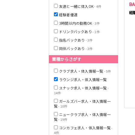
BA
友達と一緒に体入OK
- 4件
経
経験者優遇
3時間以内の勤務OK
- 3件
ドリンクバックあり
- 1件
指名バックあり
- 3件
同伴バックあり
- 3件
業種からさがす
クラブ求人・体入情報一覧
- 5件
ラウンジ求人・体入情報一覧
スナック求人・体入情報一覧
-
14件
ガールズバー求人・体入情報一
覧
- 10件
ニュークラブ求人・体入情報一
覧
- 19件
コンカフェ求人・体入情報一覧
-
4件