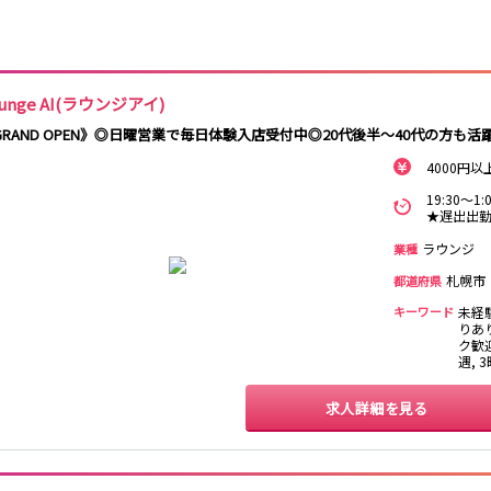
釧路駅
旭川駅
unge AI(ラウンジアイ)
GRAND OPEN》◎日曜営業で毎日体験入店受付中◎20代後半～40代の方も活
0
選択した内容で設定
該当求人
件
4000円
19:30～
★遅出出勤
ラウンジ
業種
札幌市
都道府県
キーワード
未経
りあ
ク歓迎
遇, 
求人詳細を見る