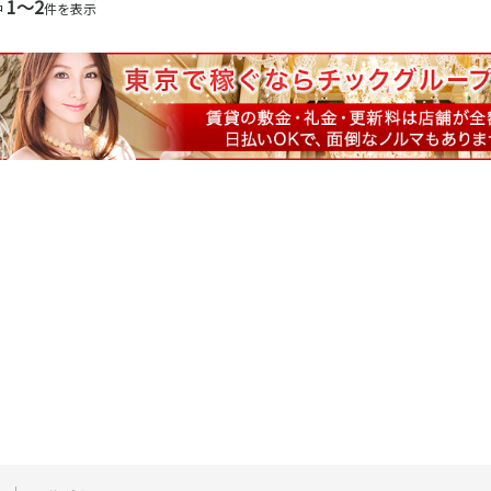
1〜2
中
件を表示