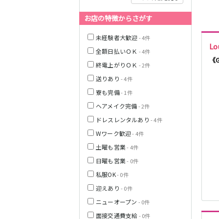
JR釧網本線
お店の特徴からさがす
JR富良野線
未経験者大歓迎
- 4件
Lo
全額日払いＯＫ
- 4件
《
終電上がりＯＫ
- 2件
送りあり
- 4件
寮も完備
- 1件
ヘアメイク完備
- 2件
ドレスレンタルあり
- 4件
Wワーク歓迎
- 4件
土曜も営業
- 4件
日曜も営業
- 0件
私服OK
- 0件
迎えあり
- 0件
ニューオープン
- 0件
面接交通費支給
- 0件