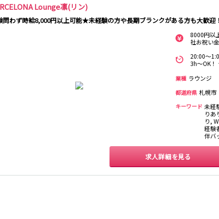
RCELONA Lounge凛(リン)
験問わず時給8,000円以上可能★未経験の方や長期ブランクがある方も大歓迎
8000円
社お祝い金
20:00～
3h～OK！
ラウンジ
業種
札幌市
都道府県
キーワード
未経
りあ
り, 
経験者
伴バ
求人詳細を見る