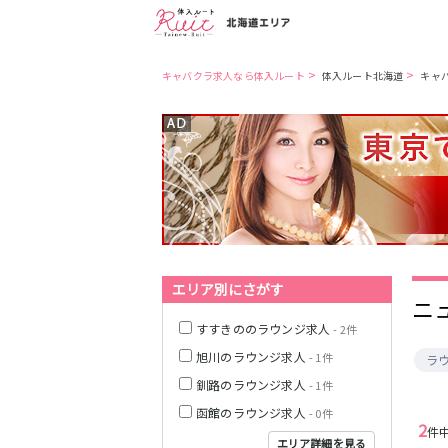
>
>
キャバクラ求人なら体入ルート
体入ルート北海道
キャ
札幌市
札幌市営地下鉄
南北線
函館市
札幌市営地下鉄
東豊線
旭川市
札幌市電山鼻線
釧路市
エリア別にさがす
ニ
JR函館本線(小樽
～旭川)
すすきののラウンジ求人
- 2件
旭川のラウンジ求人
- 1件
ラ
JR根室本線(新得
～釧路)
釧路のラウンジ求人
- 1件
函館のラウンジ求人
- 0件
函館市電２系統
2
件
エリア詳細を見る