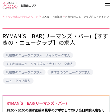
>
>
キャバクラ求人なら体入ルート
体入ルート北海道
札幌市のニュークラブ求人・ナイトワー
札幌市
札幌市営地下鉄南北線
RYMAN’S BAR(リーマンズ・バー)【すす
きの・ニュークラブ】の求人
すすきの
すすきの駅
大通駅
函館市
札幌市営地下鉄東豊線
札幌市のニュークラブ求人・ナイトワーク求人
すすきののニュークラブ求人・ナイトワーク求人
函館
豊水すすきの駅
栄町駅
大通駅
札幌市のニュークラブ求人
すすきののニュークラブ求人
旭川市
ニュークラブ求人
札幌市電山鼻線
旭川
すすきの駅
資生館小学校前駅
釧路市
RYMAN’S BAR(リーマンズ・バー)
JR函館本線(小樽～旭川)
釧路
18:00～20:00の間は面接＆見学のアポなしでOK♪当日体験入店も可