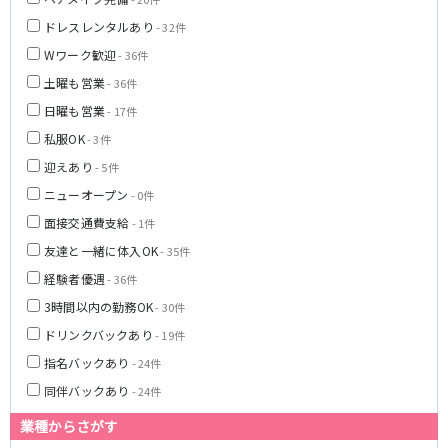
ドレスレンタルあり
- 32件
Wワーク歓迎
- 36件
土曜も営業
- 36件
日曜も営業
- 17件
私服OK
- 3件
迎えあり
- 5件
ニューオープン
- 0件
面接交通費支給
- 1件
友達と一緒に体入OK
- 35件
経験者優遇
- 36件
3時間以内の勤務OK
- 30件
ドリンクバックあり
- 19件
指名バックあり
- 24件
同伴バックあり
- 24件
業種からさがす