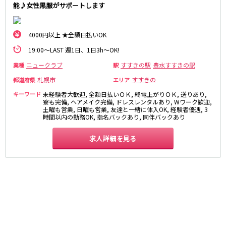
旭川駅
能♪女性黒服がサポートします
0
JR根室本線(新得～釧路)
選択した内容で設定
該当求人
件
4000円以上 ★全額日払いOK
釧路駅
19:00～LAST 週1日、1日3h～OK!
ニュークラブ
すすきの駅
豊水すすきの駅
業種
駅
函館市電２系統
札幌市
すすきの
都道府県
エリア
中央病院前駅
五稜郭公園前駅
キーワード
未経験者大歓迎, 全額日払いＯＫ, 終電上がりＯＫ, 送りあり,
寮も完備, ヘアメイク完備, ドレスレンタルあり, Wワーク歓迎,
JR釧網本線
土曜も営業, 日曜も営業, 友達と一緒に体入OK, 経験者優遇, 3
時間以内の勤務OK, 指名バックあり, 同伴バックあり
釧路駅
求人詳細を見る
JR富良野線
旭川駅
0
選択した内容で設定
該当求人
件