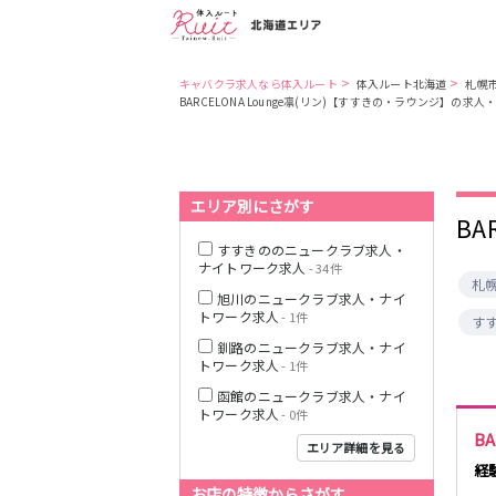
>
>
キャバクラ求人なら体入ルート
体入ルート北海道
札幌
BARCELONA Lounge凛(リン)【すすきの・ラウンジ】の求
札幌市
札幌市営地下鉄
南北線
函館市
エリア別にさがす
札幌市営地下鉄
BA
東豊線
すすきののニュークラブ求人・
旭川市
ナイトワーク求人
- 34件
札幌市電山鼻線
札
旭川のニュークラブ求人・ナイ
釧路市
トワーク求人
- 1件
す
JR函館本線(小樽
釧路のニュークラブ求人・ナイ
～旭川)
トワーク求人
- 1件
函館のニュークラブ求人・ナイ
JR根室本線(新得
トワーク求人
- 0件
～釧路)
BA
エリア詳細を見る
函館市電２系統
経
お店の特徴からさがす