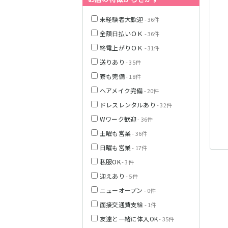
JR釧網本線
未経験者大歓迎
- 36件
全額日払いＯＫ
JR富良野線
- 36件
終電上がりＯＫ
- 31件
送りあり
- 35件
寮も完備
- 18件
ヘアメイク完備
- 20件
ドレスレンタルあり
- 32件
Wワーク歓迎
- 36件
土曜も営業
- 36件
日曜も営業
- 17件
私服OK
- 3件
迎えあり
- 5件
ニューオープン
- 0件
面接交通費支給
- 1件
友達と一緒に体入OK
- 35件