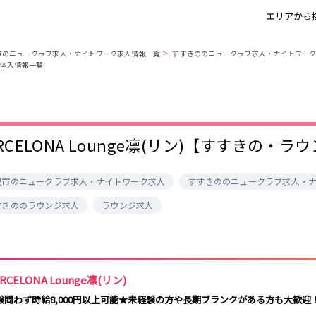
エリアから
>
市のニュークラブ求人・ナイトワーク求人情報一覧
すすきののニュークラブ求人・ナイトワー
人・体入情報一覧
すすきの
すすきの駅
大通駅
函館
豊水すすきの駅
栄町駅
大通駅
RCELONA Lounge凛(リン)【すすきの・
旭川
すすきの駅
資生館小学校前
幌市のニュークラブ求人・ナイトワーク求人
すすきののニュークラブ求人・
駅
釧路
すきののラウンジ求人
ラウンジ求人
旭川駅
0
選択した内容で設定
該当求人
件
釧路駅
RCELONA Lounge凛(リン)
中央病院前駅
五稜郭公園前駅
験問わず時給8,000円以上可能★未経験の方や長期ブランクがある方も大歓迎