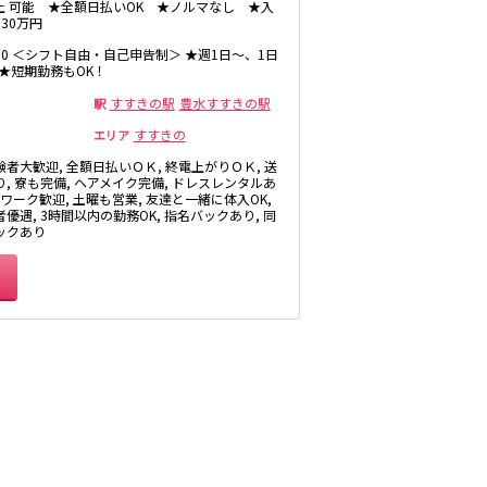
以上 可能 ★全額日払いOK ★ノルマなし ★入
30万円
1:00 ＜シフト自由・自己申告制＞ ★週1日～、1日
 ★短期勤務もOK！
すすきの駅
豊水すすきの駅
駅
すすきの
エリア
験者大歓迎, 全額日払いＯＫ, 終電上がりＯＫ, 送
り, 寮も完備, ヘアメイク完備, ドレスレンタルあ
Wワーク歓迎, 土曜も営業, 友達と一緒に体入OK,
優遇, 3時間以内の勤務OK, 指名バックあり, 同
ックあり