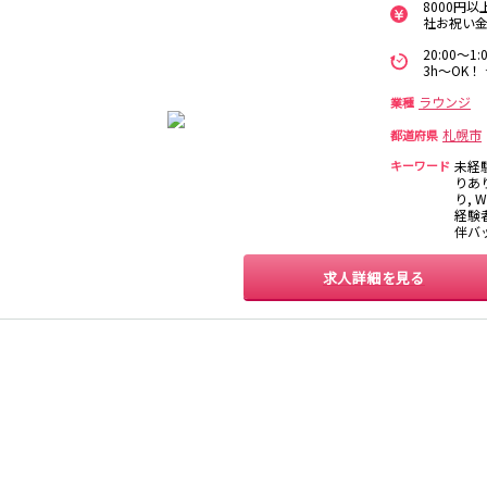
8000円
釧路駅
社お祝い金
20:00～
3h～OK！
旭川駅
ラウンジ
業種
札幌市
都道府県
0
選択した内容で設定
該当求人
件
キーワード
未経
りあ
り, 
経験者
伴バ
求人詳細を見る