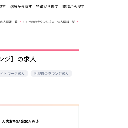
探す
路線から探す
特徴から探す
業種から探す
>
>
ク求人情報一覧
すすきののラウンジ求人・体入情報一覧
ラウンジ】の求人
ナイトワーク求人
札幌市のラウンジ求人
！入店お祝い金30万円♪