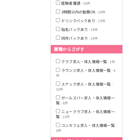
経験者優遇
- 36件
3時間以内の勤務OK
- 30件
ドリンクバックあり
- 19件
指名バックあり
- 24件
同伴バックあり
- 24件
業種からさがす
クラブ求人・体入情報一覧
- 1件
ラウンジ求人・体入情報一覧
- 4
件
スナック求人・体入情報一覧
-
10件
ガールズバー求人・体入情報一
覧
- 6件
ニュークラブ求人・体入情報一
覧
- 15件
コンカフェ求人・体入情報一覧
-
0件