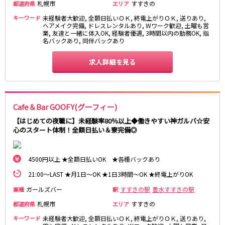
札幌市
すすきの
都道府県
エリア
キーワード
未経験者大歓迎, 全額日払いＯＫ, 終電上がりＯＫ, 送りあり,
ヘアメイク完備, ドレスレンタルあり, Wワーク歓迎, 土曜も営
業, 友達と一緒に体入OK, 経験者優遇, 3時間以内の勤務OK, 指
名バックあり, 同伴バックあり
求人詳細を見る
Cafe＆Bar GOOFY(グーフィー)
【はじめての夜職に】未経験率80％以上◆働きやすい神ガルバ☆安
心のスタート体制！全額日払い＆寮完備◎
4500円以上 ★全額日払いOK ★各種バックあり
21:00～LAST ★月1日～OK ★1日3時間～OK ★終電上がりOK
ガールズバー
すすきの駅
豊水すすきの駅
業種
駅
札幌市
すすきの
都道府県
エリア
キーワード
未経験者大歓迎, 全額日払いＯＫ, 終電上がりＯＫ, 送りあり,