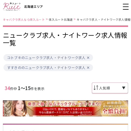
>
>
キャバクラ求人なら体入ルート
体入ルート北海道
キャバクラ求人・ナイトワーク求人情報
ニュークラブ求人・ナイトワーク求人情報
札幌市
札幌市営地下鉄南北線
一覧
すすきの
すすきの駅
大通駅
コトブキのニュークラブ求人・ナイトワーク求人
函館市
札幌市営地下鉄東豊線
すすきののニュークラブ求人・ナイトワーク求人
函館
豊水すすきの駅
栄町駅
大通駅
34
1〜15
▼
件中
件を表示
旭川市
札幌市電山鼻線
旭川
すすきの駅
資生館小学校前駅
釧路市
JR函館本線(小樽～旭川)
釧路