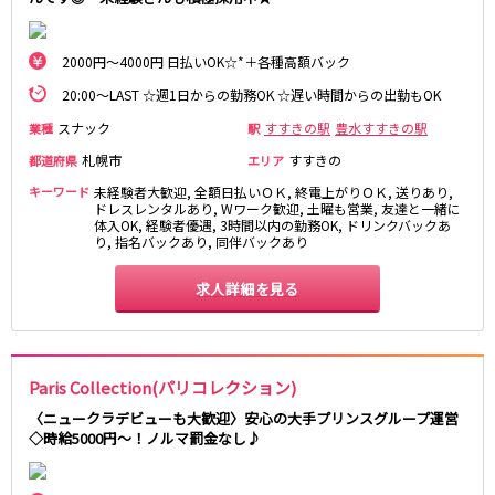
2000円～4000円 日払いOK☆*＋各種高額バック
20:00～LAST ☆週1日からの勤務OK ☆遅い時間からの出勤もOK
スナック
すすきの駅
豊水すすきの駅
業種
駅
札幌市
すすきの
都道府県
エリア
キーワード
未経験者大歓迎, 全額日払いＯＫ, 終電上がりＯＫ, 送りあり,
ドレスレンタルあり, Wワーク歓迎, 土曜も営業, 友達と一緒に
体入OK, 経験者優遇, 3時間以内の勤務OK, ドリンクバックあ
り, 指名バックあり, 同伴バックあり
求人詳細を見る
Paris Collection(パリコレクション)
〈ニュークラデビューも大歓迎〉安心の大手プリンスグループ運営
◇時給5000円～！ノルマ罰金なし♪