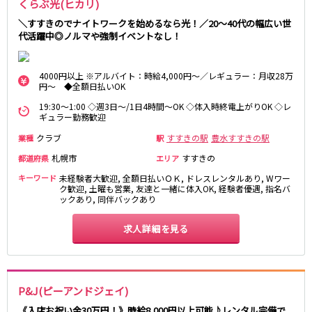
旭川駅
くらぶ光(ヒカリ)
＼すすきのでナイトワークを始めるなら光！／20～40代の幅広い世
0
JR根室本線(新得～釧路)
選択した内容で設定
代活躍中◎ノルマや強制イベントなし！
該当求人
件
釧路駅
4000円以上 ※アルバイト：時給4,000円～／レギュラー：月収28万
円～ ◆全額日払いOK
函館市電２系統
19:30～1:00 ◇週3日～/1日4時間～OK ◇体入時終電上がりOK ◇レ
ギュラー勤務歓迎
中央病院前駅
五稜郭公園前駅
クラブ
すすきの駅
豊水すすきの駅
業種
駅
JR釧網本線
札幌市
すすきの
都道府県
エリア
釧路駅
キーワード
未経験者大歓迎, 全額日払いＯＫ, ドレスレンタルあり, Wワー
ク歓迎, 土曜も営業, 友達と一緒に体入OK, 経験者優遇, 指名バ
ックあり, 同伴バックあり
JR富良野線
求人詳細を見る
旭川駅
0
選択した内容で設定
該当求人
件
P&J(ピーアンドジェイ)
《入店お祝い金30万円！》時給8,000円以上可能♪レンタル完備で