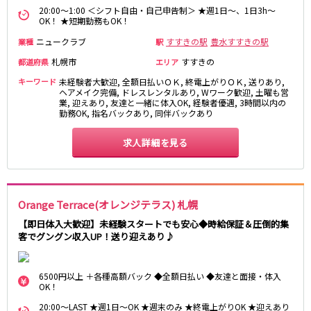
20:00～1:00 ＜シフト自由・自己申告制＞ ★週1日～、1日3h～
OK！ ★短期勤務もOK！
ニュークラブ
すすきの駅
豊水すすきの駅
業種
駅
札幌市
すすきの
都道府県
エリア
キーワード
未経験者大歓迎, 全額日払いＯＫ, 終電上がりＯＫ, 送りあり,
ヘアメイク完備, ドレスレンタルあり, Wワーク歓迎, 土曜も営
業, 迎えあり, 友達と一緒に体入OK, 経験者優遇, 3時間以内の
勤務OK, 指名バックあり, 同伴バックあり
求人詳細を見る
Orange Terrace(オレンジテラス) 札幌
【即日体入大歓迎】未経験スタートでも安心◆時給保証＆圧倒的集
客でグングン収入UP！送り迎えあり♪
6500円以上 ＋各種高額バック ◆全額日払い ◆友達と面接・体入
OK！
20:00～LAST ★週1日～OK ★週末のみ ★終電上がりOK ★迎えあり