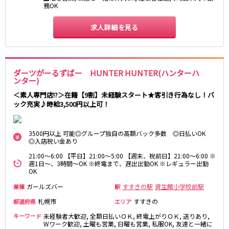
務OK
求人詳細を見る
ダーツがーるずばー HUNTER HUNTER(ハンターハ
ンター)
＜素人専門店!?＞在籍【9割】未経験スタート★客引き行為なし！バ
ック充実♪時給3,500円以上可！
3500円以上 可能◎グループ独自の高額バック多数 ◎日払いOK
◎入店祝い金あり
21:00～6:00 【平日】21:00〜5:00 【週末、祝前日】21:00〜6:00 ※
週1日〜、3時間〜OK ※終電まで、遅出出勤OK ※レギュラー出勤
OK
ガールズバー
すすきの駅
資生館小学校前駅
業種
駅
札幌市
すすきの
都道府県
エリア
キーワード
未経験者大歓迎, 全額日払いＯＫ, 終電上がりＯＫ, 送りあり,
Wワーク歓迎, 土曜も営業, 日曜も営業, 私服OK, 友達と一緒に