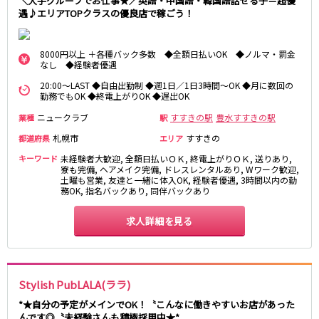
＼大手グループでお仕事★／英語・中国語・韓国語話せる子＝超優
遇♪エリアTOPクラスの優良店で稼ごう！
8000円以上 ＋各種バック多数 ◆全額日払いOK ◆ノルマ・罰金
なし ◆経験者優遇
20:00～LAST ◆自由出勤制 ◆週1日／1日3時間～OK ◆月に数回の
勤務でもOK ◆終電上がりOK ◆遅出OK
ニュークラブ
すすきの駅
豊水すすきの駅
業種
駅
札幌市
すすきの
都道府県
エリア
キーワード
未経験者大歓迎, 全額日払いＯＫ, 終電上がりＯＫ, 送りあり,
寮も完備, ヘアメイク完備, ドレスレンタルあり, Wワーク歓迎,
土曜も営業, 友達と一緒に体入OK, 経験者優遇, 3時間以内の勤
務OK, 指名バックあり, 同伴バックあり
求人詳細を見る
Stylish PubLALA(ララ)
*★自分の予定がメインでOK！〝こんなに働きやすいお店があった
んです◎〝未経験さんも積極採用中★*