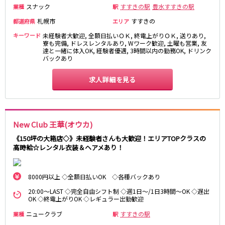
スナック
すすきの駅
豊水すすきの駅
業種
駅
札幌市
すすきの
都道府県
エリア
キーワード
未経験者大歓迎, 全額日払いＯＫ, 終電上がりＯＫ, 送りあり,
寮も完備, ドレスレンタルあり, Wワーク歓迎, 土曜も営業, 友
達と一緒に体入OK, 経験者優遇, 3時間以内の勤務OK, ドリンク
バックあり
求人詳細を見る
New Club 王華(オウカ)
《150坪の大箱店◇》未経験者さんも大歓迎！エリアTOPクラスの
高時給☆レンタル衣装＆ヘアメあり！
8000円以上 ◇全額日払いOK ◇各種バックあり
20:00～LAST ◇完全自由シフト制 ◇週1日～/1日3時間～OK ◇遅出
OK ◇終電上がりOK ◇レギュラー出勤歓迎
ニュークラブ
すすきの駅
業種
駅