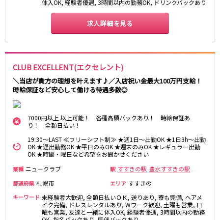
体入OK, 経験者優遇, 3時間以内の勤務OK, ドリンクバックあり
求人詳細を見る
CLUB EXCELLENT(エクセレント)
＼当店が貴方の理想を叶えます♪／入店祝い金最大100万円支給！
時給保証など安心して働ける待遇多数◎
7000円以上 以上可能！ 各種高額バックあり！ 時給保証あ
り！ 全額日払い！
19:30～LAST ≪フリーシフト制≫ ★週1日～出勤OK ★1日3h～出勤
OK ★遅出勤務OK ★平日のみOK ★週末のみOK ★レギュラー出勤
OK ★時間・曜日など希望をお聞かせください
ニュークラブ
すすきの駅
豊水すすきの駅
業種
駅
札幌市
すすきの
都道府県
エリア
キーワード
未経験者大歓迎, 全額日払いＯＫ, 送りあり, 寮も完備, ヘアメ
イク完備, ドレスレンタルあり, Wワーク歓迎, 土曜も営業, 日
曜も営業, 友達と一緒に体入OK, 経験者優遇, 3時間以内の勤務
OK, 指名バックあり, 同伴バックあり