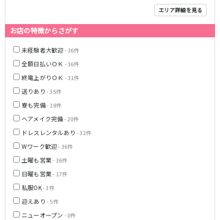
エリア詳細を見る
お店の特徴からさがす
未経験者大歓迎
- 36件
全額日払いＯＫ
- 36件
終電上がりＯＫ
- 31件
送りあり
- 35件
寮も完備
- 18件
ヘアメイク完備
- 20件
ドレスレンタルあり
- 32件
Wワーク歓迎
- 36件
土曜も営業
- 36件
日曜も営業
- 17件
私服OK
- 3件
迎えあり
- 5件
ニューオープン
- 0件