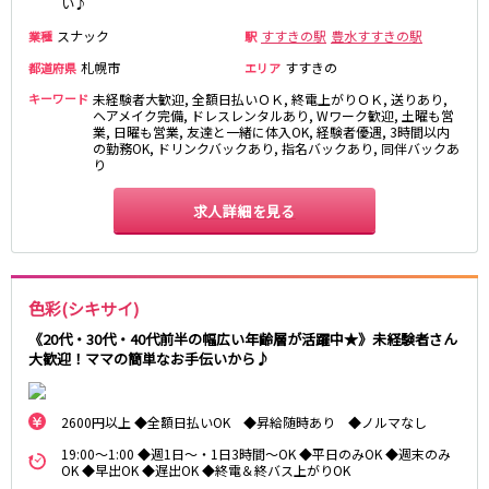
い♪
スナック
すすきの駅
豊水すすきの駅
業種
駅
札幌市
すすきの
都道府県
エリア
キーワード
未経験者大歓迎, 全額日払いＯＫ, 終電上がりＯＫ, 送りあり,
ヘアメイク完備, ドレスレンタルあり, Wワーク歓迎, 土曜も営
業, 日曜も営業, 友達と一緒に体入OK, 経験者優遇, 3時間以内
の勤務OK, ドリンクバックあり, 指名バックあり, 同伴バックあ
り
求人詳細を見る
色彩(シキサイ)
《20代・30代・40代前半の幅広い年齢層が活躍中★》未経験者さん
大歓迎！ママの簡単なお手伝いから♪
2600円以上 ◆全額日払いOK ◆昇給随時あり ◆ノルマなし
19:00～1:00 ◆週1日～・1日3時間～OK ◆平日のみOK ◆週末のみ
OK ◆早出OK ◆遅出OK ◆終電＆終バス上がりOK