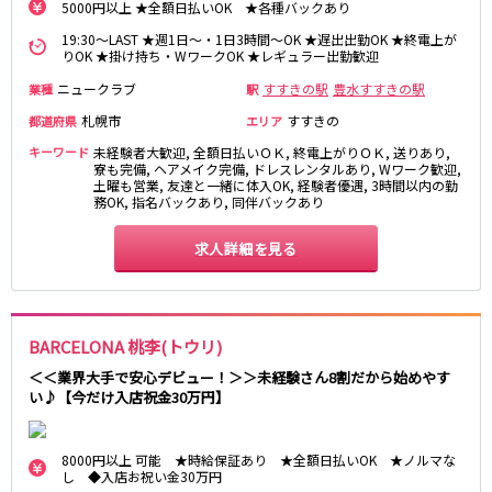
5000円以上 ★全額日払いOK ★各種バックあり
19:30～LAST ★週1日～・1日3時間～OK ★遅出出勤OK ★終電上が
りOK ★掛け持ち・WワークOK ★レギュラー出勤歓迎
ニュークラブ
すすきの駅
豊水すすきの駅
業種
駅
札幌市
すすきの
都道府県
エリア
キーワード
未経験者大歓迎, 全額日払いＯＫ, 終電上がりＯＫ, 送りあり,
寮も完備, ヘアメイク完備, ドレスレンタルあり, Wワーク歓迎,
土曜も営業, 友達と一緒に体入OK, 経験者優遇, 3時間以内の勤
務OK, 指名バックあり, 同伴バックあり
求人詳細を見る
BARCELONA 桃李(トウリ)
＜＜業界大手で安心デビュー！＞＞未経験さん8割だから始めやす
い♪【今だけ入店祝金30万円】
8000円以上 可能 ★時給保証あり ★全額日払いOK ★ノルマな
し ◆入店お祝い金30万円