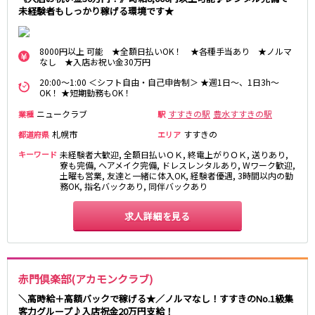
未経験者もしっかり稼げる環境です★
8000円以上 可能 ★全額日払いOK！ ★各種手当あり ★ノルマ
なし ★入店お祝い金30万円
20:00～1:00 ＜シフト自由・自己申告制＞ ★週1日～、1日3h～
OK！ ★短期勤務もOK！
ニュークラブ
すすきの駅
豊水すすきの駅
業種
駅
札幌市
すすきの
都道府県
エリア
キーワード
未経験者大歓迎, 全額日払いＯＫ, 終電上がりＯＫ, 送りあり,
寮も完備, ヘアメイク完備, ドレスレンタルあり, Wワーク歓迎,
土曜も営業, 友達と一緒に体入OK, 経験者優遇, 3時間以内の勤
務OK, 指名バックあり, 同伴バックあり
求人詳細を見る
赤門倶楽部(アカモンクラブ)
＼高時給＋高額バックで稼げる★／ノルマなし！すすきのNo.1級集
客力グループ♪入店祝金20万円支給！