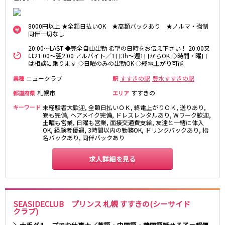
8000円以上 ★全額日払いOK ★高額バックあり ★ノルマ・強制
同伴一切なし
20:00～LAST ◆完全自由出勤 希望の日時をお伝え下さい！ 20:00又
は21:00～翌2:00 アルバイト／1日3h～週1日からOK ◇時間・曜日
は相談に乗ります ◇日曜のみの出勤OK ◇終電上がり可能
ニュークラブ
すすきの駅
豊水すすきの駅
業種
駅
札幌市
すすきの
都道府県
エリア
キーワード
未経験者大歓迎, 全額日払いＯＫ, 終電上がりＯＫ, 送りあり,
寮も完備, ヘアメイク完備, ドレスレンタルあり, Wワーク歓迎,
土曜も営業, 日曜も営業, 面接交通費支給, 友達と一緒に体入
OK, 経験者優遇, 3時間以内の勤務OK, ドリンクバックあり, 指
名バックあり, 同伴バックあり
求人詳細を見る
SEASIDECLUB プリンス 札幌 すすきの(シーサイド
クラブ)