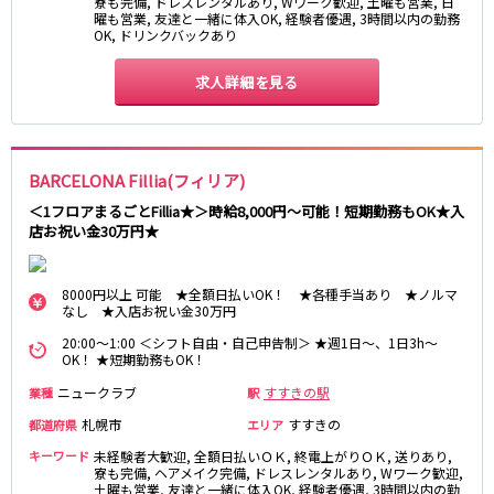
寮も完備, ドレスレンタルあり, Wワーク歓迎, 土曜も営業, 日
曜も営業, 友達と一緒に体入OK, 経験者優遇, 3時間以内の勤務
OK, ドリンクバックあり
求人詳細を見る
BARCELONA Fillia(フィリア)
＜1フロアまるごとFillia★＞時給8,000円～可能！短期勤務もOK★入
店お祝い金30万円★
8000円以上 可能 ★全額日払いOK！ ★各種手当あり ★ノルマ
なし ★入店お祝い金30万円
20:00～1:00 ＜シフト自由・自己申告制＞ ★週1日～、1日3h～
OK！ ★短期勤務もOK！
ニュークラブ
すすきの駅
業種
駅
札幌市
すすきの
都道府県
エリア
キーワード
未経験者大歓迎, 全額日払いＯＫ, 終電上がりＯＫ, 送りあり,
寮も完備, ヘアメイク完備, ドレスレンタルあり, Wワーク歓迎,
土曜も営業, 友達と一緒に体入OK, 経験者優遇, 3時間以内の勤