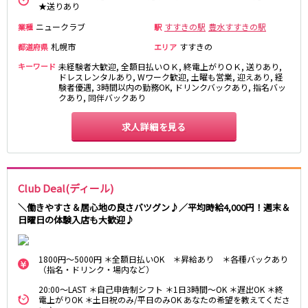
★送りあり
ニュークラブ
すすきの駅
豊水すすきの駅
業種
駅
札幌市
すすきの
都道府県
エリア
キーワード
未経験者大歓迎, 全額日払いＯＫ, 終電上がりＯＫ, 送りあり,
ドレスレンタルあり, Wワーク歓迎, 土曜も営業, 迎えあり, 経
験者優遇, 3時間以内の勤務OK, ドリンクバックあり, 指名バッ
クあり, 同伴バックあり
求人詳細を見る
Club Deal(ディール)
＼働きやすさ＆居心地の良さバツグン♪／平均時給4,000円！週末＆
日曜日の体験入店も大歓迎♪
1800円～5000円 ＊全額日払いOK ＊昇給あり ＊各種バックあり
（指名・ドリンク・場内など）
20:00～LAST ＊自己申告制シフト ＊1日3時間～OK ＊遅出OK ＊終
電上がりOK ＊土日祝のみ/平日のみOK あなたの希望を教えてくださ